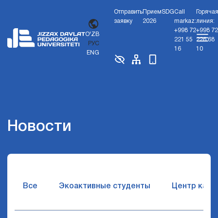
Отправить
Прием
SDG
Call
Горяча
заявку
2026
markaz:
линия:
+998 72
+998 72
O'ZB
221 55
226 68
РУС
16
10
ENG
Новости
Все
Экоактивные студенты
Центр карь