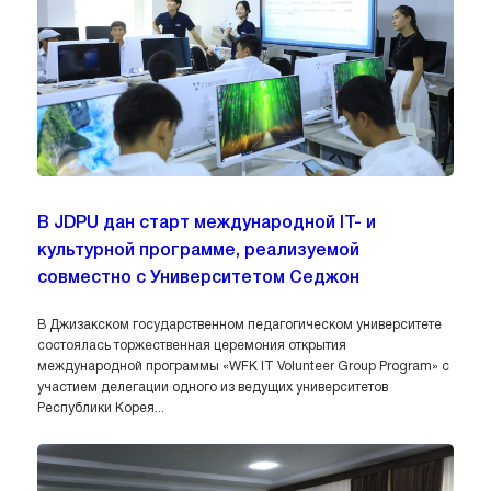
В JDPU дан старт международной IT- и
культурной программе, реализуемой
совместно с Университетом Седжон
В Джизакском государственном педагогическом университете
состоялась торжественная церемония открытия
международной программы «WFK IT Volunteer Group Program» с
участием делегации одного из ведущих университетов
Республики Корея...