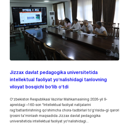
Jizzax davlat pedagogika universitetida
intellektual faoliyat yo‘nalishidagi tanlovning
viloyat bosqichi bo‘lib o‘tdi
O‘zbekiston Respublikasi Vazirlar Mahkamasining 2026-yil 9-
apreldagi «160-son “Intellektual faoliyat natijalarini
ragʻbatlantirishning qoʻshimcha chora-tadbirlari toʻgʻrisida»gi qarori
ijrosini ta’minlash maqsadida Jizzax davlat pedagogika
universitetida intellektual faoliyat yo‘nalishidagi...