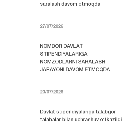
saralash davom etmoqda
27/07/2026
NOMDOR DAVLAT
STIPENDIYALARIGA
NOMZODLARNI SARALASH
JARAYONI DAVOM ETMOQDA
23/07/2026
Davlat stipendiyalariga talabgor
talabalar bilan uchrashuv o‘tkazildi