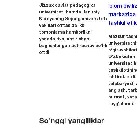
Jizzax davlat pedagogika
Islom sivili
universiteti hamda Janubiy
markaziga m
Koreyaning Sejong universiteti
tashkil etild
vakillari o‘rtasida ikki
tomonlama hamkorlikni
Mazkur tashr
yanada rivojlantirishga
universitetn
bag‘ishlangan uchrashuv bo‘lib
o‘qituvchila
o‘tdi.
O‘zbekiston Y
universitet 
tashkilotinin
ishtirok etdi.
talaba-yoshla
anglash, tari
hurmat, vata
tuyg‘ularini...
So'nggi yangiliklar