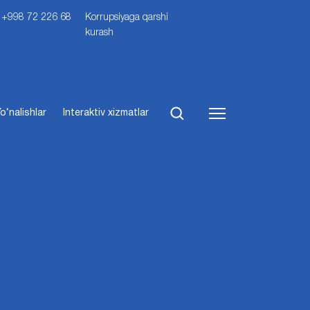
i: +998 72 226 68
Korrupsiyaga qarshi
kurash
o‘nalishlar
Interaktiv xizmatlar