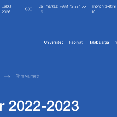
Qabul
Call markaz: +998 72 221 55
Ishonch telefon
SDG
2026
16
10
Universitet
Faoliyat
Talabalarga
Y
Ritm va metr
r 2022-2023