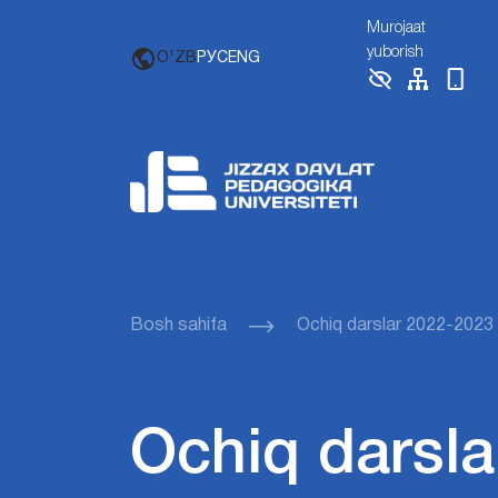
Murojaat
yuborish
O'ZB
РУС
ENG
Bosh sahifa
Ochiq darslar 2022-2023
Ochiq darsla