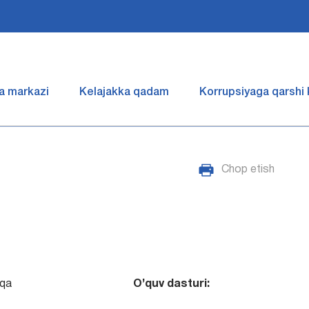
a markazi
Kelajakka qadam
Korrupsiyaga qarshi
Chop etish
qa
O’quv dasturi: