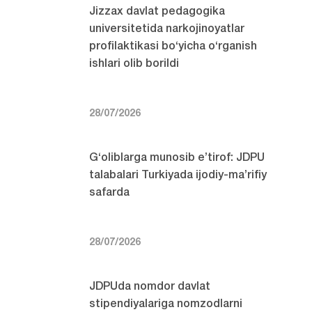
Jizzax davlat pedagogika
universitetida narkojinoyatlar
profilaktikasi bo‘yicha o‘rganish
ishlari olib borildi
28/07/2026
G‘oliblarga munosib e’tirof: JDPU
talabalari Turkiyada ijodiy-ma’rifiy
safarda
28/07/2026
JDPUda nomdor davlat
stipendiyalariga nomzodlarni