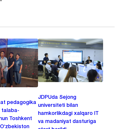
JDPUda Sejong
lat pedagogika
universiteti bilan
i talaba-
hamkorlikdagi xalqaro IT
chun Toshkent
va madaniyat dasturiga
 O‘zbekiston