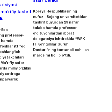
start berildi
zatsiyasi
Koreya Respublikasining
a’rifiy tashrif
nufuzli Sejong universitetidan
i.
tashrif buyurgan 23 nafar
talaba hamda professor-
ifda
o‘qituvchilardan iborat
ing professor-
delegatsiya ishtirokida “WFK
ri hamda
IT Ko‘ngillilar Guruhi
oshlar ittifoqi
Dasturi”ning tantanali ochilish
boshlang‘ich
marosimi bo‘lib o‘tdi.
g yetakchilari
 Ma’rifiy safar
rda milliy o‘zlikni
xiy xotiraga
nparvarlik