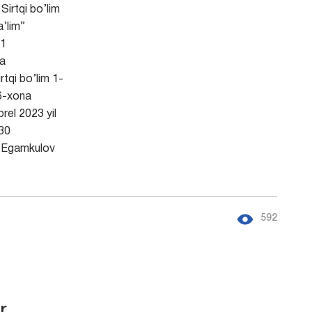
Sirtqi bo’lim
’lim”
1
a
rtqi bo’lim 1-
6-xona
rel 2023 yil
30
Egamkulov
592
r