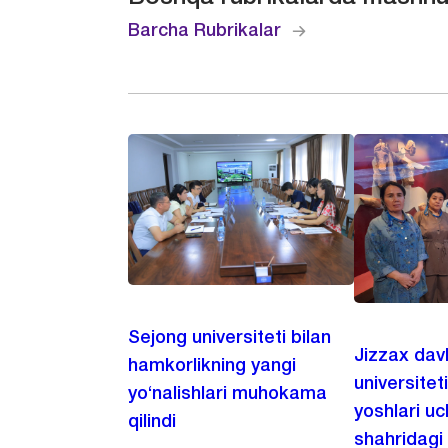
Barcha Rubrikalar
Sejong universiteti bilan
Jizzax dav
hamkorlikning yangi
universitet
yo‘nalishlari muhokama
yoshlari u
qilindi
shahridagi