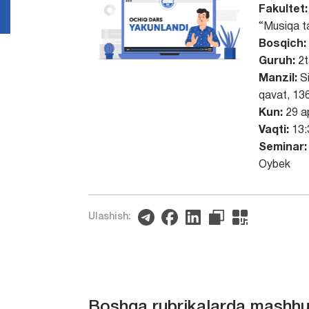
Fakultet:
“Musiqa ta
Bosqich:
Guruh:
2t
Manzil:
Si
qavat, 13
Kun:
29 ap
Vaqti:
13:
Seminar:
Oybek
Ulashish:
Boshqa rubrikalarda mashhu