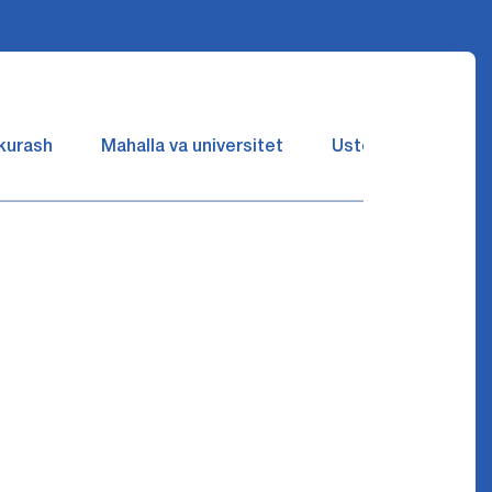
 kurash
Mahalla va universitet
Ustozlar suhbatin 