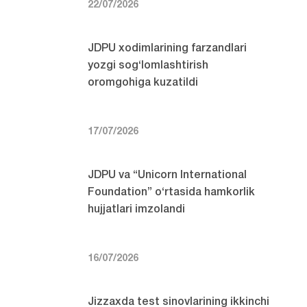
22/07/2026
JDPU xodimlarining farzandlari
yozgi sog‘lomlashtirish
oromgohiga kuzatildi
17/07/2026
JDPU va “Unicorn International
Foundation” o‘rtasida hamkorlik
hujjatlari imzolandi
16/07/2026
Jizzaxda test sinovlarining ikkinchi