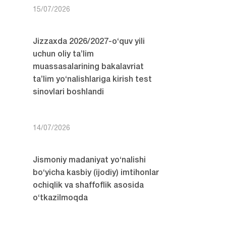
15/07/2026
Jizzaxda 2026/2027-o‘quv yili
uchun oliy ta’lim
muassasalarining bakalavriat
ta’lim yo‘nalishlariga kirish test
sinovlari boshlandi
14/07/2026
Jismoniy madaniyat yo‘nalishi
bo‘yicha kasbiy (ijodiy) imtihonlar
ochiqlik va shaffoflik asosida
o‘tkazilmoqda