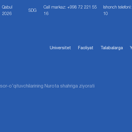
Qabul
Call markaz: +998 72 221 55
Ishonch telefon
SDG
2026
16
10
Universitet
Faoliyat
Talabalarga
Y
sor-o’qituvchilarining Nurota shahriga ziyorati