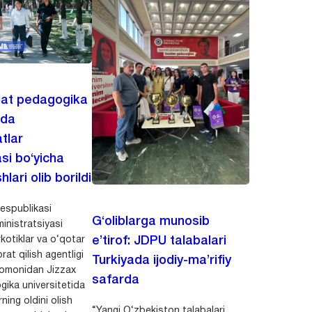
lat pedagogika
ida
tlar
asi bo‘yicha
hlari olib borildi
espublikasi
G‘oliblarga munosib
inistratsiyasi
kotiklar va o‘qotar
e’tirof: JDPU talabalari
rat qilish agentligi
Turkiyada ijodiy-ma’rifiy
 tomonidan Jizzax
safarda
gika universitetida
ning oldini olish
“Yangi O‘zbekiston talabalari