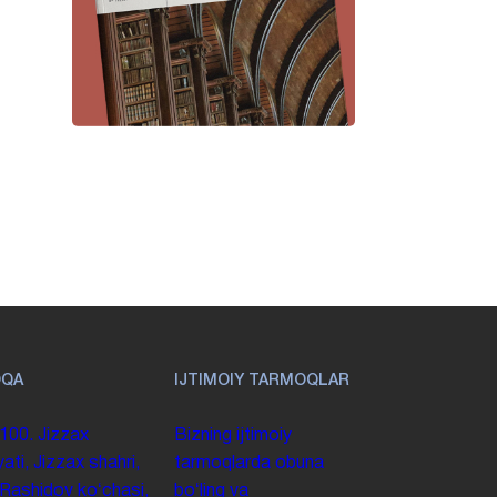
OQA
IJTIMOIY TARMOQLAR
100. Jizzax
Bizning ijtimoiy
yati, Jizzax shahri,
tarmoqlarda obuna
 Rashidov koʻchasi,
boʻling va