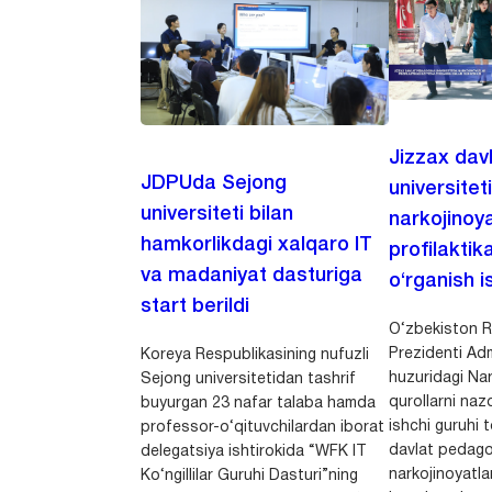
Jizzax dav
JDPUda Sejong
universitet
universiteti bilan
narkojinoya
hamkorlikdagi xalqaro IT
profilaktik
va madaniyat dasturiga
o‘rganish is
start berildi
O‘zbekiston R
Prezidenti Adm
Koreya Respublikasining nufuzli
huzuridagi Nar
Sejong universitetidan tashrif
qurollarni nazo
buyurgan 23 nafar talaba hamda
ishchi guruhi
professor-o‘qituvchilardan iborat
davlat pedago
delegatsiya ishtirokida “WFK IT
narkojinoyatlar
Ko‘ngillilar Guruhi Dasturi”ning