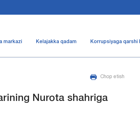
a markazi
Kelajakka qadam
Korrupsiyaga qarshi
Chop etish
arining Nurota shahriga