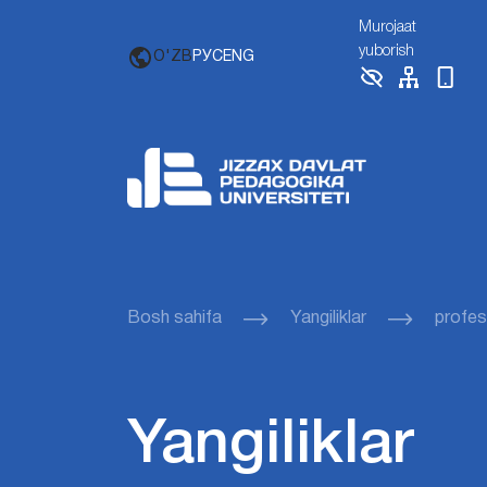
Murojaat
yuborish
O'ZB
РУС
ENG
Bosh sahifa
Yangiliklar
profes
Yangiliklar