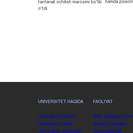
hamda psixotr
tantanali ochilish marosimi bo‘lib
o‘tdi.
UNIVERSITET HAQIDA
FAOLIYAT
Umumiy maʼlumot
Ilmiy faoliyat
Oʻquv
Universitet tarixi
jarayoni
Xalqaro
Universitet tuzilmasi
munosabatlar