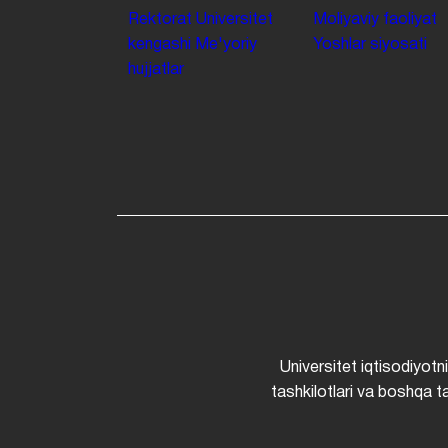
Rektorat
Universitet
Moliyaviy faoliyat
kengashi
Me'yoriy
Yoshlar siyosati
hujjatlar
Universitet iqtisodiyotn
tashkilotlari va boshqa ta