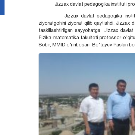
Jizzax davlat pedagogika instituti pro
Jizzax davlat pedagogika instituti pr
ziyoratgohini ziyorat qilib qaytishdi. Jizza
taskillashtirilgan sayyohatga Jizzax davlat 
Fizika-matematika fakulteti professor-o’qitu
Sobir, MMID o’rinbosari Bo’tayev Ruslan bo’l