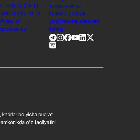
y.
+998 72 226 13
taraqqiyotimiz
+998 72 226 68 10
haqidagi soʻnggi
o@jdpu.uz
yangiliklardan xabardor
.jdpi@exat.uz
boʻling.
, kadrlar boʻyicha pudrat
hamkorlikda oʻz faoliyatini