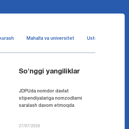
 kurash
Mahalla va universitet
Ustozlar suhbatin 
So'nggi yangiliklar
JDPUda nomdor davlat
stipendiyalariga nomzodlarni
saralash davom etmoqda
27/07/2026