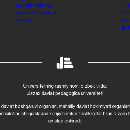
oliy taʼlim
Bilim va
4-u
malakalarni baholash
57
agentligi
inf
jiz
Universitetning rasmiy nomi oʻzbek tilida:
Jizzax davlat pedagogika universiteti
i davlat boshqaruvi organlari, mahalliy davlat hokimiyati organlari
shkilotlar, shu jumladan xorijiy hamkor tashkilotlar bilan oʻzaro 
amalga oshiradi.