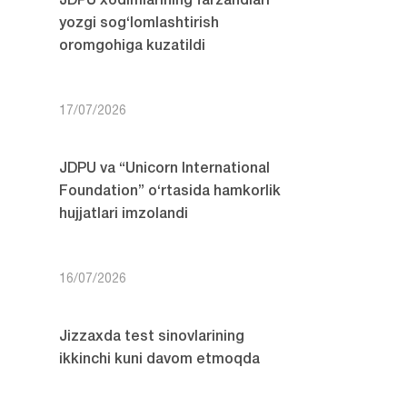
JDPU xodimlarining farzandlari
yozgi sog‘lomlashtirish
oromgohiga kuzatildi
17/07/2026
JDPU va “Unicorn International
Foundation” o‘rtasida hamkorlik
hujjatlari imzolandi
16/07/2026
Jizzaxda test sinovlarining
ikkinchi kuni davom etmoqda