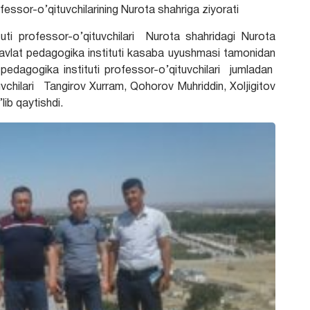
fessor-o’qituvchilarining Nurota shahriga ziyorati
ofessor-o’qituvchilari Nurota shahridagi Nurota
x davlat pedagogika instituti kasaba uyushmasi tamonidan
pedagogika instituti professor-o’qituvchilari
jumladan
vchilari Tangirov Xurram, Qohorov Muhriddin, Xoljigitov
ib qaytishdi.