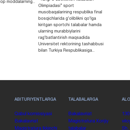
op moddalarning...
Olimpiadasi” sport
musobaqalarining respublika final
bosqichlarida g‘oliblikni qo‘lga
kiritgan sportchi talabalar hamda
ularning murabbiylarini
rag‘batlantirish maqsadida
Universitet rektorining tashabbusi
bilan Turkiya Respublikasiga...
ABITURIYENTLARGA
TALABALARGA
AL
Qabul komissiyasi
Bakalavriat
130
Bakalavriat
Magistratura
Xorijiy
vilo
Magistratura
Ikkinchi
talabalar
Sh.