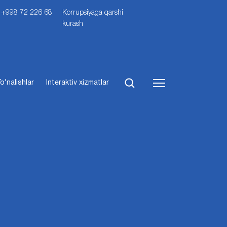
i: +998 72 226 68
Korrupsiyaga qarshi
kurash
o‘nalishlar
Interaktiv xizmatlar