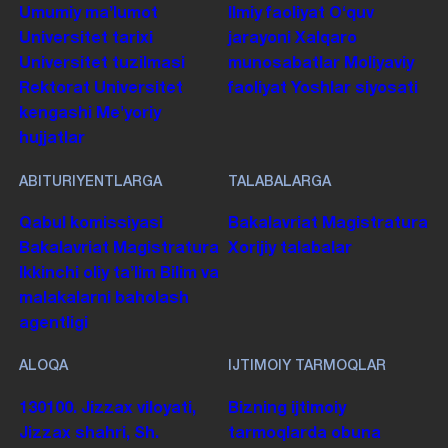
Umumiy maʼlumot
Ilmiy faoliyat
Oʻquv
Universitet tarixi
jarayoni
Xalqaro
Universitet tuzilmasi
munosabatlar
Moliyaviy
Rektorat
Universitet
faoliyat
Yoshlar siyosati
kengashi
Me'yoriy
hujjatlar
ABITURIYENTLARGA
TALABALARGA
Qabul komissiyasi
Bakalavriat
Magistratura
Bakalavriat
Magistratura
Xorijiy talabalar
Ikkinchi oliy taʼlim
Bilim va
malakalarni baholash
agentligi
ALOQA
IJTIMOIY TARMOQLAR
130100. Jizzax viloyati,
Bizning ijtimoiy
Jizzax shahri, Sh.
tarmoqlarda obuna