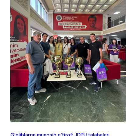
G‘oliblarga munosib e’tirof: JDPU talabalari