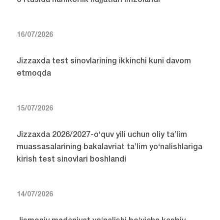
o‘rtasida hamkorlik hujjatlari imzolandi
16/07/2026
Jizzaxda test sinovlarining ikkinchi kuni davom
etmoqda
15/07/2026
Jizzaxda 2026/2027-o‘quv yili uchun oliy ta’lim
muassasalarining bakalavriat ta’lim yo‘nalishlariga
kirish test sinovlari boshlandi
14/07/2026