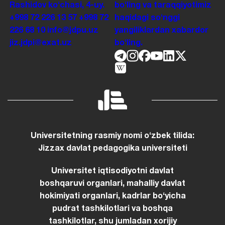
Rashidov koʻchasi, 4-uy.
boʻling va taraqqiyotimiz
+998 72 226 13 57
+998 72
haqidagi soʻnggi
226 68 10
info@jdpu.uz
yangiliklardan xabardor
jiz.jdpi@exat.uz
boʻling.
Universitetning rasmiy nomi oʻzbek tilida:
Jizzax davlat pedagogika universiteti
Universitet iqtisodiyotni davlat
boshqaruvi organlari, mahalliy davlat
hokimiyati organlari, kadrlar boʻyicha
pudrat tashkilotlari va boshqa
tashkilotlar, shu jumladan xorijiy