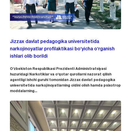
Jizzax davlat pedagogika universitetida
narkojinoyatlar profilaktikasi bo‘yicha o‘rganish
ishlari olib borildi
O‘zbekiston Respublikasi Prezidenti Administratsiyasi
huzuridagi Narkotiklar va o‘qotar qurollarni nazorat qilish
agentligi ishchi guruhi tomonidan Jizzax davlat pedagogika
universitetida narkojinoyatlarning oldini olish hamda psixotrop
moddalarning...