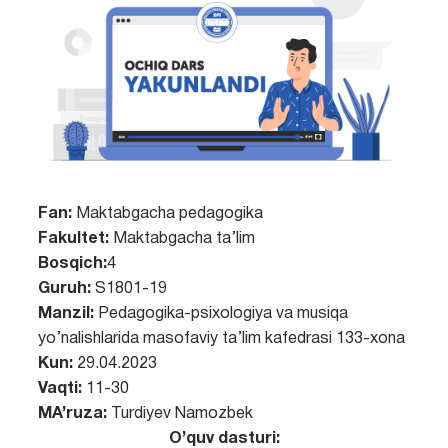
Fan:
Maktabgacha pedagogika
Fakultet:
Maktabgacha ta’lim
Bosqich:
4
Guruh:
S1801-19
Manzil:
Pedagogika-psixologiya va musiqa
yo’nalishlarida masofaviy ta’lim kafedrasi 133-xona
Kun:
29.04.2023
Vaqti:
11-30
MA’ruza:
Turdiyev Namozbek
O’quv dasturi: