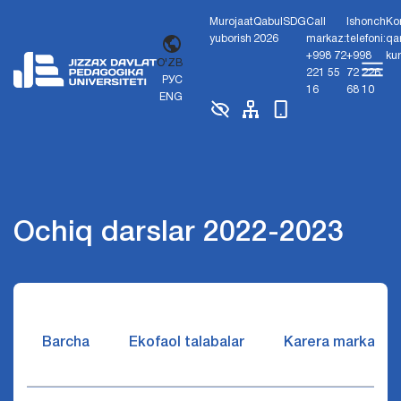
Murojaat
Qabul
SDG
Call
Ishonch
Ko
yuborish
2026
markaz:
telefoni:
qa
+998 72
+998
ku
O'ZB
221 55
72 226
РУС
16
68 10
ENG
Ochiq darslar 2022-2023
Barcha
Ekofaol talabalar
Karera markazi