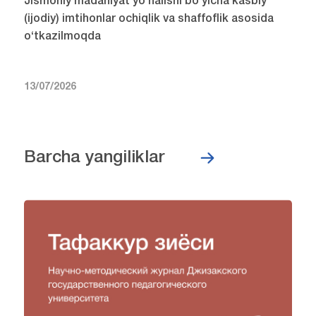
Jismoniy madaniyat yo‘nalishi bo‘yicha kasbiy
(ijodiy) imtihonlar ochiqlik va shaffoflik asosida
o‘tkazilmoqda
13/07/2026
Barcha yangiliklar