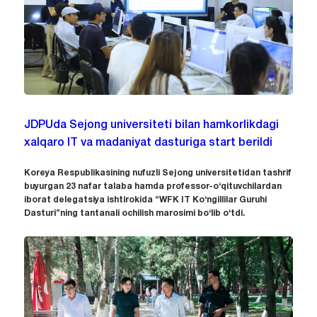
JDPUda Sejong universiteti bilan hamkorlikdagi
xalqaro IT va madaniyat dasturiga start berildi
Koreya Respublikasining nufuzli Sejong universitetidan tashrif
buyurgan 23 nafar talaba hamda professor-o‘qituvchilardan
iborat delegatsiya ishtirokida “WFK IT Ko‘ngillilar Guruhi
Dasturi”ning tantanali ochilish marosimi bo‘lib o‘tdi.