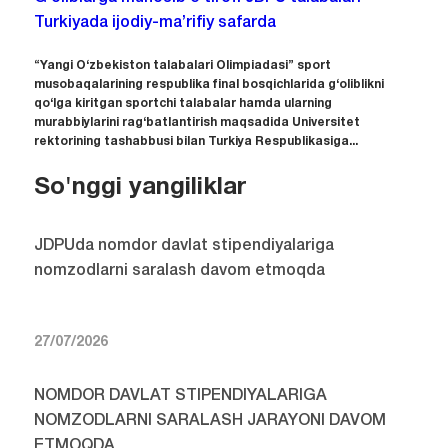
Turkiyada ijodiy-ma’rifiy safarda
“Yangi O‘zbekiston talabalari Olimpiadasi” sport
musobaqalarining respublika final bosqichlarida g‘oliblikni
qo‘lga kiritgan sportchi talabalar hamda ularning
murabbiylarini rag‘batlantirish maqsadida Universitet
rektorining tashabbusi bilan Turkiya Respublikasiga...
So'nggi yangiliklar
JDPUda nomdor davlat stipendiyalariga
nomzodlarni saralash davom etmoqda
27/07/2026
NOMDOR DAVLAT STIPENDIYALARIGA
NOMZODLARNI SARALASH JARAYONI DAVOM
ETMOQDA