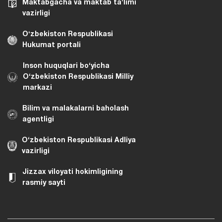
Maktabgacha va maktab taʼlimi
vazirligi
Oʻzbekiston Respublikasi
Hukumat portali
Inson huquqlari bo‘yicha
O‘zbekiston Respublikasi Milliy
markazi
Bilim va malakalarni baholash
agentligi
O‘zbekiston Respublikasi Adliya
vazirligi
Jizzax viloyati hokimligining
rasmiy sayti