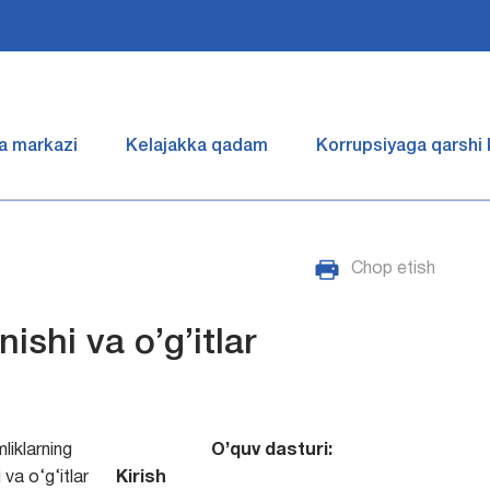
a markazi
Kelajakka qadam
Korrupsiyaga qarshi
Chop etish
ishi va o’g’itlar
liklarning
O’quv dasturi:
 va o‘g‘itlar
Kirish