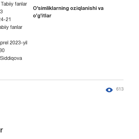
Tabiiy fanlar
O’simliklarning oziqlanishi va
3
o’g’itlar
4-21
biiy fanlar
prel 2023-yil
30
Siddiqova
613
r