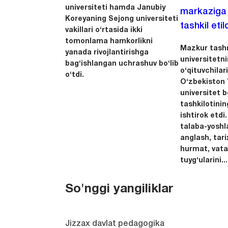
universiteti hamda Janubiy
markaziga m
Koreyaning Sejong universiteti
tashkil etild
vakillari o‘rtasida ikki
tomonlama hamkorlikni
Mazkur tashr
yanada rivojlantirishga
universitetn
bag‘ishlangan uchrashuv bo‘lib
o‘qituvchila
o‘tdi.
O‘zbekiston Y
universitet 
tashkilotinin
ishtirok etdi.
talaba-yoshla
anglash, tari
hurmat, vata
tuyg‘ularini...
So'nggi yangiliklar
Jizzax davlat pedagogika