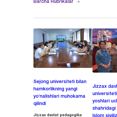
Barcha Rubrikalar
Sejong universiteti bilan
Jizzax dav
hamkorlikning yangi
universitet
yo‘nalishlari muhokama
yoshlari u
qilindi
shahridagi
Jizzax davlat pedagogika
Islom sivili