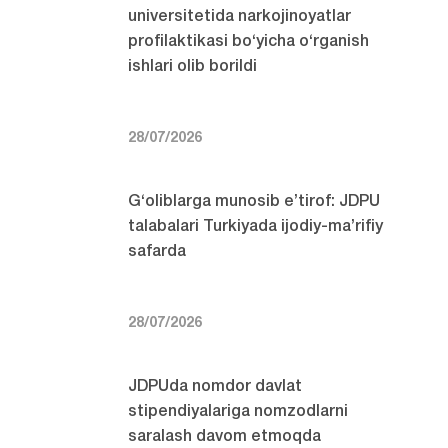
universitetida narkojinoyatlar
profilaktikasi bo‘yicha o‘rganish
ishlari olib borildi
28/07/2026
G‘oliblarga munosib e’tirof: JDPU
talabalari Turkiyada ijodiy-ma’rifiy
safarda
28/07/2026
JDPUda nomdor davlat
stipendiyalariga nomzodlarni
saralash davom etmoqda