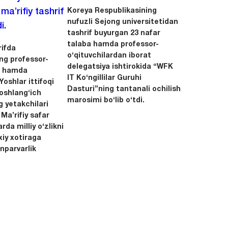
Koreya Respublikasining
a’rifiy tashrif
nufuzli Sejong universitetidan
i.
tashrif buyurgan 23 nafar
talaba hamda professor-
ifda
o‘qituvchilardan iborat
ing professor-
delegatsiya ishtirokida “WFK
ri hamda
IT Ko‘ngillilar Guruhi
oshlar ittifoqi
Dasturi”ning tantanali ochilish
boshlang‘ich
marosimi bo‘lib o‘tdi.
g yetakchilari
 Ma’rifiy safar
rda milliy o‘zlikni
xiy xotiraga
nparvarlik