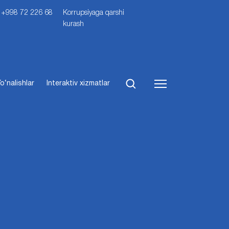
i: +998 72 226 68
Korrupsiyaga qarshi
kurash
o‘nalishlar
Interaktiv xizmatlar