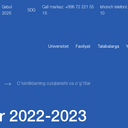
Qabul
Call markaz: +998 72 221 55
Ishonch telefon
SDG
2026
16
10
Universitet
Faoliyat
Talabalarga
Y
O’simliklarning oziqlanishi va o’g’itlar
r 2022-2023