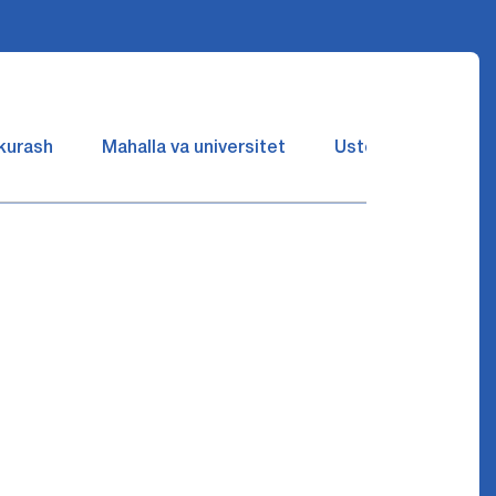
 kurash
Mahalla va universitet
Ustozlar suhbatin 