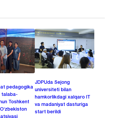
JDPUda Sejong
lat pedagogika
universiteti bilan
i talaba-
hamkorlikdagi xalqaro IT
chun Toshkent
va madaniyat dasturiga
 O‘zbekiston
start berildi
zatsiyasi