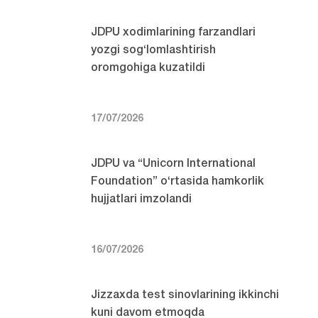
JDPU xodimlarining farzandlari
yozgi sog‘lomlashtirish
oromgohiga kuzatildi
17/07/2026
JDPU va “Unicorn International
Foundation” o‘rtasida hamkorlik
hujjatlari imzolandi
16/07/2026
Jizzaxda test sinovlarining ikkinchi
kuni davom etmoqda