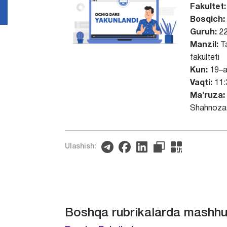
Fakultet:
Bosqich:
Guruh:
22
Manzil:
Ta
fakulteti
Kun:
19–a
Vaqti:
11:
Ma’ruza:
Shahnoza
Ulashish:
Boshqa rubrikalarda mashhu