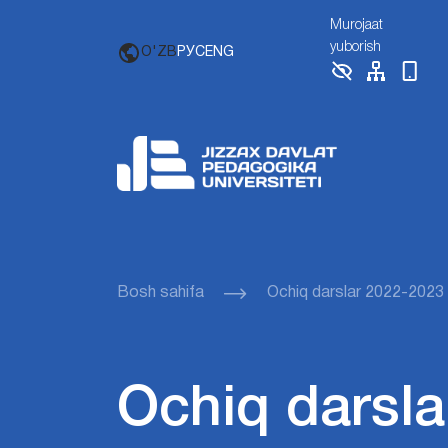
Murojaat
yuborish
O'ZB
РУС
ENG
Bosh sahifa
Ochiq darslar 2022-2023
Ochiq darsla