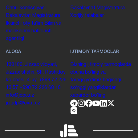
Qabul komissiyasi
Bakalavriat
Magistratura
Bakalavriat
Magistratura
Xorijiy talabalar
Ikkinchi oliy taʼlim
Bilim va
malakalarni baholash
agentligi
ALOQA
IJTIMOIY TARMOQLAR
130100. Jizzax viloyati,
Bizning ijtimoiy tarmoqlarda
Jizzax shahri, Sh. Rashidov
obuna boʻling va
koʻchasi, 4-uy.
+998 72 226
taraqqiyotimiz haqidagi
13 57
+998 72 226 68 10
soʻnggi yangiliklardan
info@jdpu.uz
xabardor boʻling.
jiz.jdpi@exat.uz