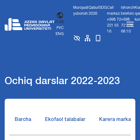
Murojaat
Qabul
SDG
Call
Ishonch
Ko
yuborish
2026
markaz:
telefoni:
qa
+998 72
+998
ku
O'ZB
221 55
72 226
РУС
16
68 10
ENG
Ochiq darslar 2022-2023
Barcha
Ekofaol talabalar
Karera markazi