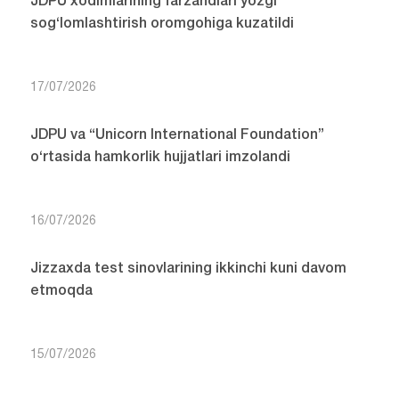
JDPU xodimlarining farzandlari yozgi
sog‘lomlashtirish oromgohiga kuzatildi
17/07/2026
JDPU va “Unicorn International Foundation”
o‘rtasida hamkorlik hujjatlari imzolandi
16/07/2026
Jizzaxda test sinovlarining ikkinchi kuni davom
etmoqda
15/07/2026