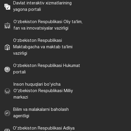
Davlat interaktiv xizmatlarining
yagona portali
Oʻzbekiston Respublikasi Oliy taʼlim,
fan va innovatsiyalar vazirligi
Oʻzbekiston Respublikasi
Maktabgacha va maktab taʼlimi
vazirligi
Oʻzbekiston Respublikasi Hukumat
portali
Inson huquqlari bo‘yicha
O‘zbekiston Respublikasi Milliy
markazi
Bilim va malakalarni baholash
agentligi
O‘zbekiston Respublikasi Adliya