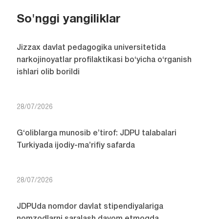
So'nggi yangiliklar
Jizzax davlat pedagogika universitetida
narkojinoyatlar profilaktikasi bo‘yicha o‘rganish
ishlari olib borildi
28/07/2026
G‘oliblarga munosib e’tirof: JDPU talabalari
Turkiyada ijodiy-ma’rifiy safarda
28/07/2026
JDPUda nomdor davlat stipendiyalariga
nomzodlarni saralash davom etmoqda