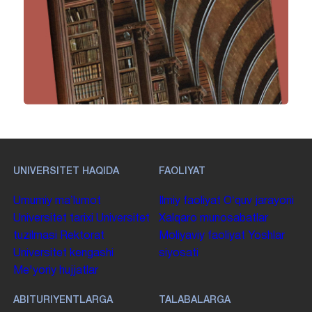
UNIVERSITET HAQIDA
FAOLIYAT
Umumiy maʼlumot
Ilmiy faoliyat
Oʻquv jarayoni
Universitet tarixi
Universitet
Xalqaro munosabatlar
tuzilmasi
Rektorat
Moliyaviy faoliyat
Yoshlar
Universitet kengashi
siyosati
Me'yoriy hujjatlar
ABITURIYENTLARGA
TALABALARGA