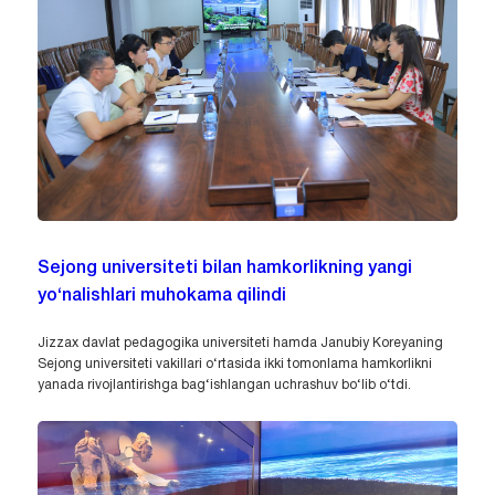
Sejong universiteti bilan hamkorlikning yangi
yo‘nalishlari muhokama qilindi
Jizzax davlat pedagogika universiteti hamda Janubiy Koreyaning
Sejong universiteti vakillari o‘rtasida ikki tomonlama hamkorlikni
yanada rivojlantirishga bag‘ishlangan uchrashuv bo‘lib o‘tdi.