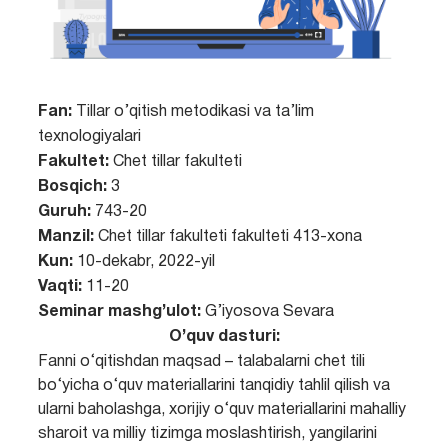
Fan:
Tillar o’qitish metodikasi va ta’lim
texnologiyalari
Fakultet:
Chet tillar fakulteti
Bosqich:
3
Guruh:
743-20
Manzil:
Chet tillar fakulteti fakulteti 413-xona
Kun:
10-dekabr, 2022-yil
Vaqti:
11-20
Seminar mashg’ulot:
G’iyosova Sevara
O’quv dasturi:
Fanni o‘qitishdan maqsad – talabalarni chet tili
bo‘yicha o‘quv materiallarini tanqidiy tahlil qilish va
ularni baholashga, xorijiy o‘quv materiallarini mahalliy
sharoit va milliy tizimga moslashtirish, yangilarini