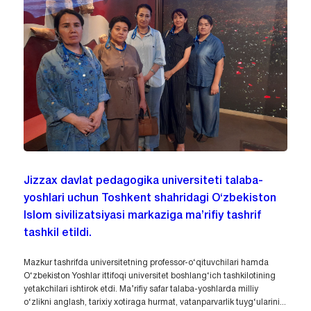
Jizzax davlat pedagogika universiteti talaba-
yoshlari uchun Toshkent shahridagi O‘zbekiston
Islom sivilizatsiyasi markaziga ma’rifiy tashrif
tashkil etildi.
Mazkur tashrifda universitetning professor-o‘qituvchilari hamda
O‘zbekiston Yoshlar ittifoqi universitet boshlang‘ich tashkilotining
yetakchilari ishtirok etdi. Ma’rifiy safar talaba-yoshlarda milliy
o‘zlikni anglash, tarixiy xotiraga hurmat, vatanparvarlik tuyg‘ularini...