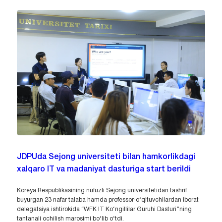
JDPUda Sejong universiteti bilan hamkorlikdagi
xalqaro IT va madaniyat dasturiga start berildi
Koreya Respublikasining nufuzli Sejong universitetidan tashrif
buyurgan 23 nafar talaba hamda professor-o‘qituvchilardan iborat
delegatsiya ishtirokida “WFK IT Ko‘ngillilar Guruhi Dasturi”ning
tantanali ochilish marosimi bo‘lib o‘tdi.