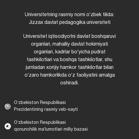
Universitetning rasmiy nomi oʻzbek tilida:
Jizzax davlat pedagogika universiteti
Universitet iqtisodiyotni davlat boshqaruvi
organlari, mahalliy davlat hokimiyati
organlari, kadrlar boʻyicha pudrat
tashkilotlari va boshqa tashkilotlar, shu
jumladan xorijiy hamkor tashkilotlar bilan
oʻzaro hamkorlikda oʻz faoliyatini amalga
oshiradi.
Oʻzbekiston Respublikasi
Prezidentining rasmiy veb-sayti
Oʻzbekiston Respublikasi
qonunchilik maʼlumotlari milliy bazasi