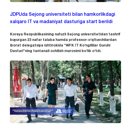
JDPUda Sejong universiteti bilan hamkorlikdagi
xalqaro IT va madaniyat dasturiga start berildi
Koreya Respublikasining nufuzli Sejong universitetidan tashrif
buyurgan 23 nafar talaba hamda professor-o‘qituvchilardan
iborat delegatsiya ishtirokida “WFK IT Ko‘ngillilar Guruhi
Dasturi”ning tantanali ochilish marosimi bo‘lib o‘tdi.