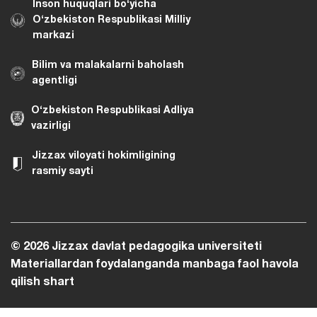
Inson huquqlari bo‘yicha
O‘zbekiston Respublikasi Milliy
markazi
Bilim va malakalarni baholash
agentligi
O‘zbekiston Respublikasi Adliya
vazirligi
Jizzax viloyati hokimligining
rasmiy sayti
© 2026 Jizzax davlat pedagogika universiteti
Materiallardan foydalanganda manbaga faol havola
qilish shart