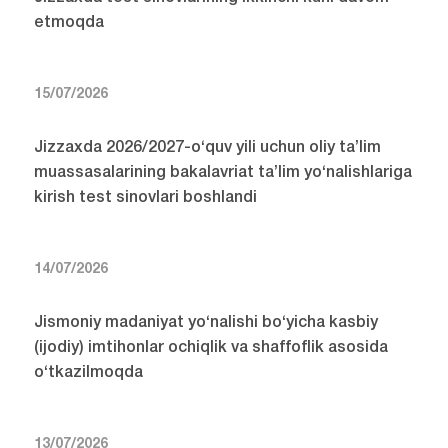
etmoqda
15/07/2026
Jizzaxda 2026/2027-o‘quv yili uchun oliy ta’lim
muassasalarining bakalavriat ta’lim yo‘nalishlariga
kirish test sinovlari boshlandi
14/07/2026
Jismoniy madaniyat yo‘nalishi bo‘yicha kasbiy
(ijodiy) imtihonlar ochiqlik va shaffoflik asosida
o‘tkazilmoqda
13/07/2026