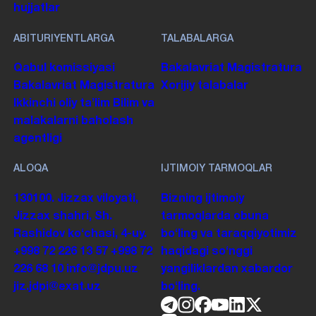
hujjatlar
ABITURIYENTLARGA
TALABALARGA
Qabul komissiyasi
Bakalavriat
Magistratura
Bakalavriat
Magistratura
Xorijiy talabalar
Ikkinchi oliy taʼlim
Bilim va
malakalarni baholash
agentligi
ALOQA
IJTIMOIY TARMOQLAR
130100. Jizzax viloyati,
Bizning ijtimoiy
Jizzax shahri, Sh.
tarmoqlarda obuna
Rashidov koʻchasi, 4-uy.
boʻling va taraqqiyotimiz
+998 72 226 13 57
+998 72
haqidagi soʻnggi
226 68 10
info@jdpu.uz
yangiliklardan xabardor
jiz.jdpi@exat.uz
boʻling.