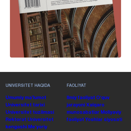
UNIVERSITET HAQIDA
FAOLIYAT
Umumiy maʼlumot
Ilmiy faoliyat
Oʻquv
Universitet tarixi
jarayoni
Xalqaro
Universitet tuzilmasi
munosabatlar
Moliyaviy
Rektorat
Universitet
faoliyat
Yoshlar siyosati
kengashi
Me'yoriy