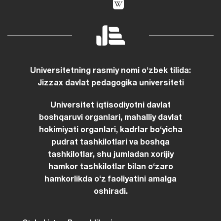
Universitetning rasmiy nomi oʻzbek tilida:
Jizzax davlat pedagogika universiteti
Universitet iqtisodiyotni davlat
boshqaruvi organlari, mahalliy davlat
hokimiyati organlari, kadrlar boʻyicha
pudrat tashkilotlari va boshqa
tashkilotlar, shu jumladan xorijiy
hamkor tashkilotlar bilan oʻzaro
hamkorlikda oʻz faoliyatini amalga
oshiradi.