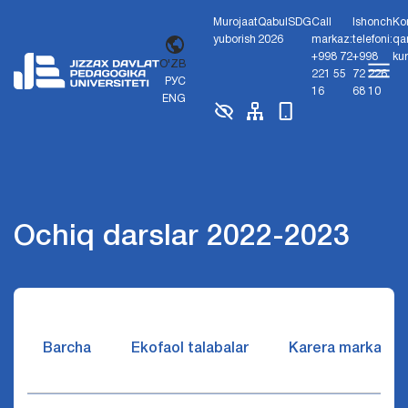
Murojaat
Qabul
SDG
Call
Ishonch
Ko
yuborish
2026
markaz:
telefoni:
qa
+998 72
+998
ku
O'ZB
221 55
72 226
РУС
16
68 10
ENG
Ochiq darslar 2022-2023
Barcha
Ekofaol talabalar
Karera markazi