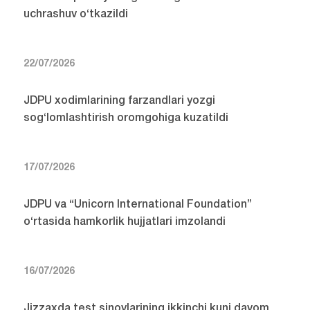
uchrashuv o‘tkazildi
22/07/2026
JDPU xodimlarining farzandlari yozgi
sog‘lomlashtirish oromgohiga kuzatildi
17/07/2026
JDPU va “Unicorn International Foundation”
o‘rtasida hamkorlik hujjatlari imzolandi
16/07/2026
Jizzaxda test sinovlarining ikkinchi kuni davom