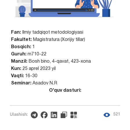
Fan:
Ilmiy tadqiqot metodologiyasi
Fakultet:
Magistratura (Xorijiy tillar)
Bosqich:
1
Guruh:
m710-22
Manzil:
Bosh bino, 4-qavat, 423-xona
Kun:
25 aprel 2023 yil
Vaqti:
16-30
Seminar:
Asadov N.R
O’quv dasturi:
521
Ulashish: