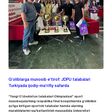
G‘oliblarga munosib e’tirof: JDPU talabalari
Turkiyada ijodiy-ma’rifiy safarda
“Yangi O‘zbekiston talabalari Olimpiadasi” sport
musobaqalarining respublika final bosqichlarida g‘oliblikni
qo‘lga kiritgan sportchi talabalar hamda ularning
murabbiylarini rag‘batlantirish maqsadida Universitet