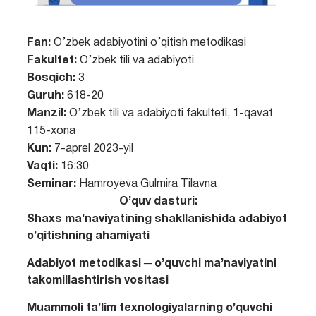
Fan:
O’zbek adabiyotini o’qitish metodikasi
Fakultet:
O’zbek tili va adabiyoti
Bosqich:
3
Guruh:
618-20
Manzil:
O’zbek tili va adabiyoti fakulteti, 1-qavat
115-xona
Kun:
7-aprel 2023-yil
Vaqti:
16:30
Seminar:
Hamroyeva Gulmira Tilavna
O’quv dasturi:
Shaxs ma’naviyatining shakllanishida adabiyot
o’qitishning ahamiyati
Adabiyot metodikasi ─ o’quvchi ma’naviyatini
takomillashtirish vositasi
Muammoli ta’lim texnologiyalarning o’quvchi