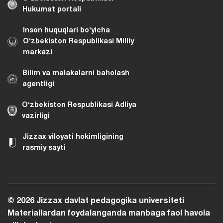
Hukumat portali
Inson huquqlari bo‘yicha
O‘zbekiston Respublikasi Milliy
markazi
Bilim va malakalarni baholash
agentligi
O‘zbekiston Respublikasi Adliya
vazirligi
Jizzax viloyati hokimligining
rasmiy sayti
© 2026 Jizzax davlat pedagogika universiteti
Materiallardan foydalanganda manbaga faol havola