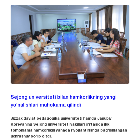
Sejong universiteti bilan hamkorlikning yangi
yo‘nalishlari muhokama qilindi
Jizzax davlat pedagogika universiteti hamda Janubiy
Koreyaning Sejong universiteti vakillari o‘rtasida ikki
tomonlama hamkorlikni yanada rivojlantirishga bag‘ishlangan
uchrashuv bo‘lib o‘tdi.