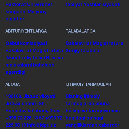
Rektorat
Universitet
faoliyat
Yoshlar siyosati
kengashi
Me'yoriy
hujjatlar
ABITURIYENTLARGA
TALABALARGA
Qabul komissiyasi
Bakalavriat
Magistratura
Bakalavriat
Magistratura
Xorijiy talabalar
Ikkinchi oliy taʼlim
Bilim va
malakalarni baholash
agentligi
ALOQA
IJTIMOIY TARMOQLAR
130100. Jizzax viloyati,
Bizning ijtimoiy
Jizzax shahri, Sh.
tarmoqlarda obuna
Rashidov koʻchasi, 4-uy.
boʻling va taraqqiyotimiz
+998 72 226 13 57
+998 72
haqidagi soʻnggi
226 68 10
info@jdpu.uz
yangiliklardan xabardor