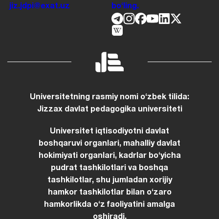
jiz.jdpi@exat.uz
boʻling.
Universitetning rasmiy nomi oʻzbek tilida:
Jizzax davlat pedagogika universiteti
Universitet iqtisodiyotni davlat
boshqaruvi organlari, mahalliy davlat
hokimiyati organlari, kadrlar boʻyicha
pudrat tashkilotlari va boshqa
tashkilotlar, shu jumladan xorijiy
hamkor tashkilotlar bilan oʻzaro
hamkorlikda oʻz faoliyatini amalga
oshiradi.