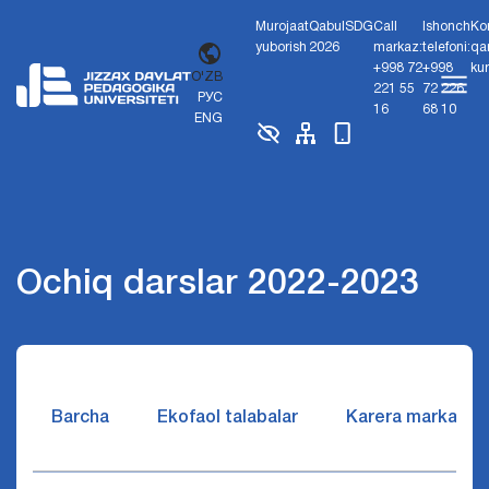
Murojaat
Qabul
SDG
Call
Ishonch
Ko
yuborish
2026
markaz:
telefoni:
qa
+998 72
+998
ku
O'ZB
221 55
72 226
РУС
16
68 10
ENG
Ochiq darslar 2022-2023
Barcha
Ekofaol talabalar
Karera markazi