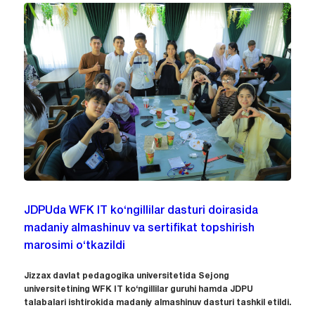
JDPUda WFK IT ko‘ngillilar dasturi doirasida
madaniy almashinuv va sertifikat topshirish
marosimi o‘tkazildi
Jizzax davlat pedagogika universitetida Sejong
universitetining WFK IT ko‘ngillilar guruhi hamda JDPU
talabalari ishtirokida madaniy almashinuv dasturi tashkil etildi.