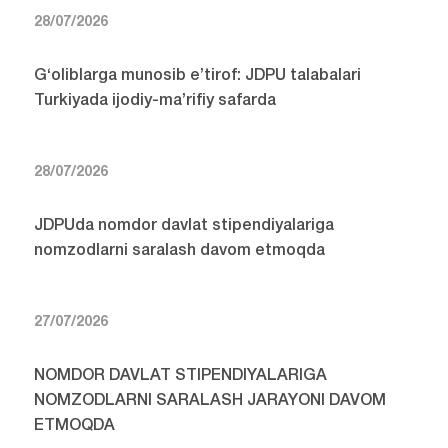
28/07/2026
G‘oliblarga munosib e’tirof: JDPU talabalari
Turkiyada ijodiy-ma’rifiy safarda
28/07/2026
JDPUda nomdor davlat stipendiyalariga
nomzodlarni saralash davom etmoqda
27/07/2026
NOMDOR DAVLAT STIPENDIYALARIGA
NOMZODLARNI SARALASH JARAYONI DAVOM
ETMOQDA