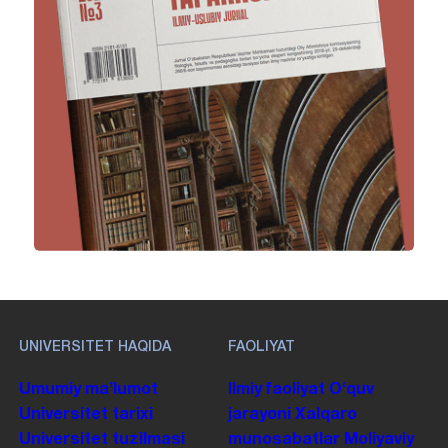
UNIVERSITET HAQIDA
FAOLIYAT
Umumiy maʼlumot
Ilmiy faoliyat
Oʻquv
Universitet tarixi
jarayoni
Xalqaro
Universitet tuzilmasi
munosabatlar
Moliyaviy