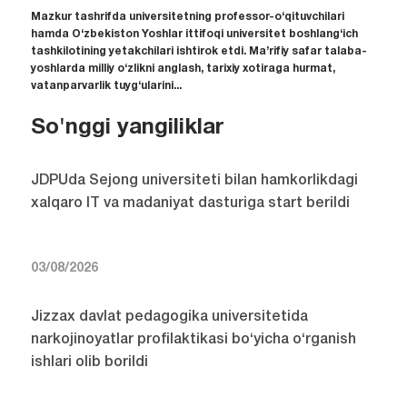
Mazkur tashrifda universitetning professor-o‘qituvchilari
hamda O‘zbekiston Yoshlar ittifoqi universitet boshlang‘ich
tashkilotining yetakchilari ishtirok etdi. Ma’rifiy safar talaba-
yoshlarda milliy o‘zlikni anglash, tarixiy xotiraga hurmat,
vatanparvarlik tuyg‘ularini...
So'nggi yangiliklar
JDPUda Sejong universiteti bilan hamkorlikdagi
xalqaro IT va madaniyat dasturiga start berildi
03/08/2026
Jizzax davlat pedagogika universitetida
narkojinoyatlar profilaktikasi bo‘yicha o‘rganish
ishlari olib borildi