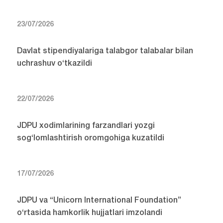
23/07/2026
Davlat stipendiyalariga talabgor talabalar bilan
uchrashuv o‘tkazildi
22/07/2026
JDPU xodimlarining farzandlari yozgi
sog‘lomlashtirish oromgohiga kuzatildi
17/07/2026
JDPU va “Unicorn International Foundation”
o‘rtasida hamkorlik hujjatlari imzolandi