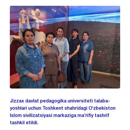
Jizzax davlat pedagogika universiteti talaba-
yoshlari uchun Toshkent shahridagi O‘zbekiston
Islom sivilizatsiyasi markaziga ma’rifiy tashrif
tashkil etildi.