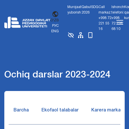
Murojaat
Qabul
SDG
Call
Ishonch
Ko
yuborish
2026
markaz:
telefoni:
qa
+998 72
+998
ku
O'ZB
221 55
72 226
РУС
16
68 10
ENG
Ochiq darslar 2023-2024
Barcha
Ekofaol talabalar
Karera markazi