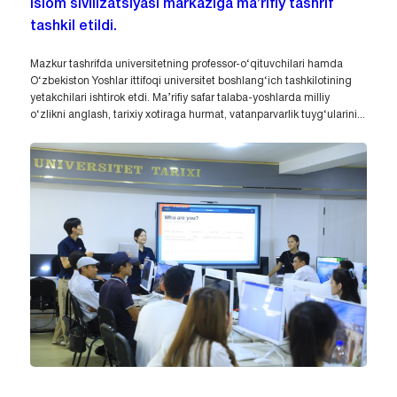
Islom sivilizatsiyasi markaziga ma’rifiy tashrif
tashkil etildi.
Mazkur tashrifda universitetning professor-o‘qituvchilari hamda
O‘zbekiston Yoshlar ittifoqi universitet boshlang‘ich tashkilotining
yetakchilari ishtirok etdi. Ma’rifiy safar talaba-yoshlarda milliy
o‘zlikni anglash, tarixiy xotiraga hurmat, vatanparvarlik tuyg‘ularini...