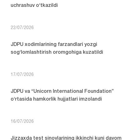
uchrashuv o‘tkazildi
22/07/2026
JDPU xodimlarining farzandlari yozgi
sog‘lomlashtirish oromgohiga kuzatildi
17/07/2026
JDPU va “Unicorn International Foundation”
o‘rtasida hamkorlik hujjatlari imzolandi
16/07/2026
Jizzaxda test sinovlarining ikkinchi kuni davom