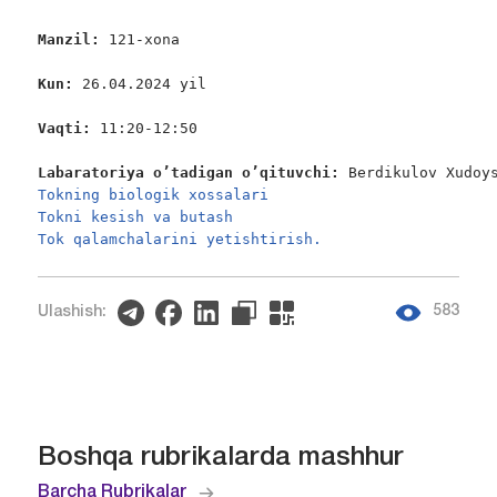
Manzil:
 121-xona

Kun:
 26.04.2024 yil

Vaqti:
 11:20-12:50

Labaratoriya o’tadigan o’qituvchi:
 Berdikulov Xudoy
Tokning biologik xossalari
Tokni kesish va butash
Tok qalamchalarini yetishtirish.
583
Ulashish:
Boshqa rubrikalarda mashhur
Barcha Rubrikalar