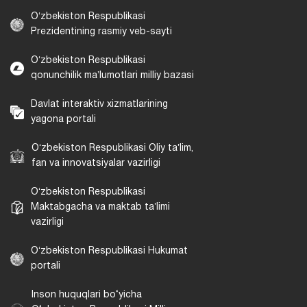
Oʻzbekiston Respublikasi
Prezidentining rasmiy veb-sayti
Oʻzbekiston Respublikasi
qonunchilik maʼlumotlari milliy bazasi
Davlat interaktiv xizmatlarining
yagona portali
Oʻzbekiston Respublikasi Oliy taʼlim,
fan va innovatsiyalar vazirligi
Oʻzbekiston Respublikasi
Maktabgacha va maktab taʼlimi
vazirligi
Oʻzbekiston Respublikasi Hukumat
portali
Inson huquqlari bo‘yicha