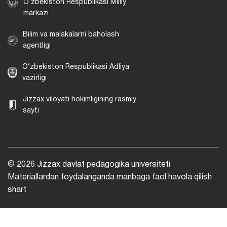
O‘zbekiston Respublikasi Milliy
markazi
Bilim va malakalarni baholash
agentligi
O‘zbekiston Respublikasi Adliya
vazirligi
Jizzax viloyati hokimligining rasmiy
sayti
© 2026 Jizzax davlat pedagogika universiteti
Materiallardan foydalanganda manbaga faol havola qilish
shart