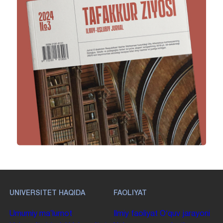
UNIVERSITET HAQIDA
FAOLIYAT
Umumiy maʼlumot
Ilmiy faoliyat
Oʻquv jarayoni