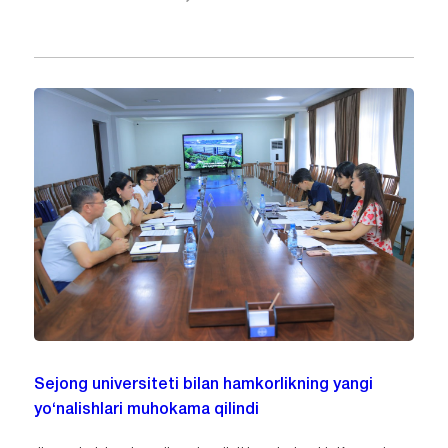
Sejong universiteti bilan hamkorlikning yangi
yo‘nalishlari muhokama qilindi