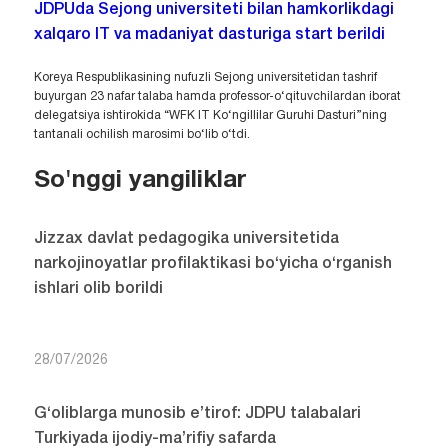
JDPUda Sejong universiteti bilan hamkorlikdagi
xalqaro IT va madaniyat dasturiga start berildi
Koreya Respublikasining nufuzli Sejong universitetidan tashrif
buyurgan 23 nafar talaba hamda professor-o‘qituvchilardan iborat
delegatsiya ishtirokida “WFK IT Ko‘ngillilar Guruhi Dasturi”ning
tantanali ochilish marosimi bo‘lib o‘tdi.
So'nggi yangiliklar
Jizzax davlat pedagogika universitetida
narkojinoyatlar profilaktikasi bo‘yicha o‘rganish
ishlari olib borildi
28/07/2026
G‘oliblarga munosib e’tirof: JDPU talabalari
Turkiyada ijodiy-ma’rifiy safarda