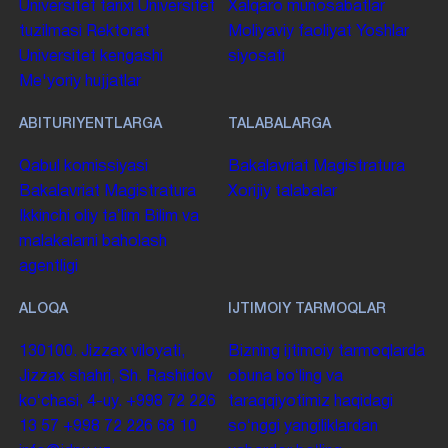
Universitet tarixi
Universitet
Xalqaro munosabatlar
tuzilmasi
Rektorat
Moliyaviy faoliyat
Yoshlar
Universitet kengashi
siyosati
Me'yoriy hujjatlar
ABITURIYENTLARGA
TALABALARGA
Qabul komissiyasi
Bakalavriat
Magistratura
Bakalavriat
Magistratura
Xorijiy talabalar
Ikkinchi oliy taʼlim
Bilim va
malakalarni baholash
agentligi
ALOQA
IJTIMOIY TARMOQLAR
130100. Jizzax viloyati,
Bizning ijtimoiy tarmoqlarda
Jizzax shahri, Sh. Rashidov
obuna boʻling va
koʻchasi, 4-uy.
+998 72 226
taraqqiyotimiz haqidagi
13 57
+998 72 226 68 10
soʻnggi yangiliklardan