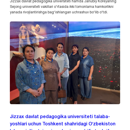
Jizzax davlat pedagogika universiteti hamda Janubiy Koreyaning
Sejong universiteti vakillari o‘rtasida ikki tomonlama hamkorlikni
yanada rivojlantirishga bag‘ishlangan uchrashuv bo‘lib o‘tdi.
Jizzax davlat pedagogika universiteti talaba-
yoshlari uchun Toshkent shahridagi O‘zbekiston