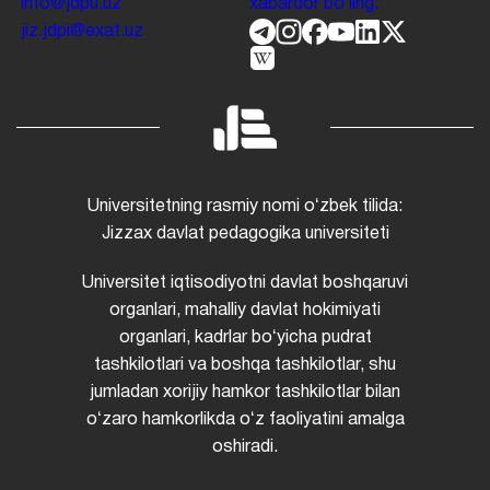
info@jdpu.uz
xabardor boʻling.
jiz.jdpi@exat.uz
Universitetning rasmiy nomi oʻzbek tilida:
Jizzax davlat pedagogika universiteti
Universitet iqtisodiyotni davlat boshqaruvi
organlari, mahalliy davlat hokimiyati
organlari, kadrlar boʻyicha pudrat
tashkilotlari va boshqa tashkilotlar, shu
jumladan xorijiy hamkor tashkilotlar bilan
oʻzaro hamkorlikda oʻz faoliyatini amalga
oshiradi.