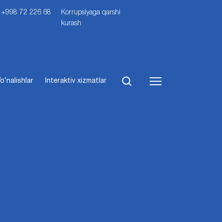
i: +998 72 226 68
Korrupsiyaga qarshi
kurash
o‘nalishlar
Interaktiv xizmatlar