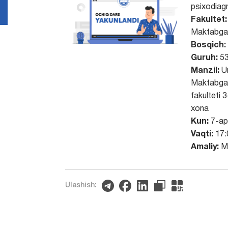
psixodiag
Fakultet:
Maktabgac
Bosqich:
Guruh:
53
Manzil:
Un
Maktabgac
fakulteti 
xona
Kun:
7-ap
Vaqti:
17:
Amaliy:
Mu
Ulashish: