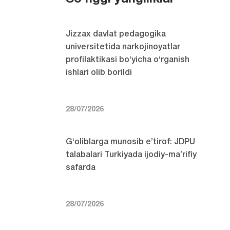
Jizzax davlat pedagogika
universitetida narkojinoyatlar
profilaktikasi bo‘yicha o‘rganish
ishlari olib borildi
28/07/2026
G‘oliblarga munosib e’tirof: JDPU
talabalari Turkiyada ijodiy-ma’rifiy
safarda
28/07/2026