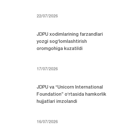
22/07/2026
JDPU xodimlarining farzandlari
yozgi sog‘lomlashtirish
oromgohiga kuzatildi
17/07/2026
JDPU va “Unicorn International
Foundation” o‘rtasida hamkorlik
hujjatlari imzolandi
16/07/2026