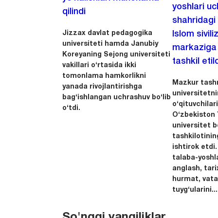
yoshlari u
qilindi
shahridagi
Jizzax davlat pedagogika
Islom sivili
universiteti hamda Janubiy
markaziga m
Koreyaning Sejong universiteti
tashkil etild
vakillari o‘rtasida ikki
tomonlama hamkorlikni
Mazkur tashr
yanada rivojlantirishga
universitetn
bag‘ishlangan uchrashuv bo‘lib
o‘qituvchila
o‘tdi.
O‘zbekiston Y
universitet 
tashkilotinin
ishtirok etdi.
talaba-yoshla
anglash, tari
hurmat, vata
tuyg‘ularini...
So'nggi yangiliklar