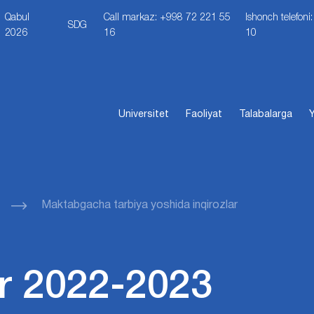
Qabul
Call markaz: +998 72 221 55
Ishonch telefon
SDG
2026
16
10
Universitet
Faoliyat
Talabalarga
Y
Maktabgacha tarbiya yoshida inqirozlar
r 2022-2023