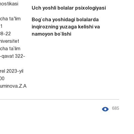
nostikasi
Uch yoshli bolalar psixologiyasi
ha ta’lim
Bog`cha yoshidagi bolalarda
1
inqirozning yuzaga kelishi va
8-22
namoyon bo`lishi
iversitet
ha ta`lim
3-qavat 322-
rel 2023-yil
00
minova.Z.A
685