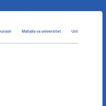
 kurash
Mahalla va universitet
Ustozlar suhbatin 