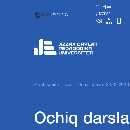
Murojaat
yuborish
O'ZB
РУС
ENG
Bosh sahifa
Ochiq darslar 2022-2023
Ochiq darsla