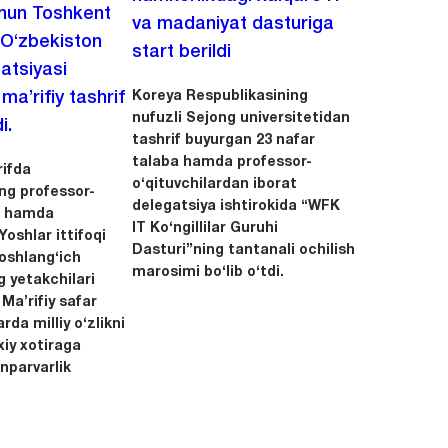
chun Toshkent
va madaniyat dasturiga
 O‘zbekiston
start berildi
zatsiyasi
Koreya Respublikasining
a’rifiy tashrif
nufuzli Sejong universitetidan
i.
tashrif buyurgan 23 nafar
talaba hamda professor-
ifda
o‘qituvchilardan iborat
ing professor-
delegatsiya ishtirokida “WFK
ri hamda
IT Ko‘ngillilar Guruhi
oshlar ittifoqi
Dasturi”ning tantanali ochilish
boshlang‘ich
marosimi bo‘lib o‘tdi.
g yetakchilari
 Ma’rifiy safar
rda milliy o‘zlikni
xiy xotiraga
nparvarlik