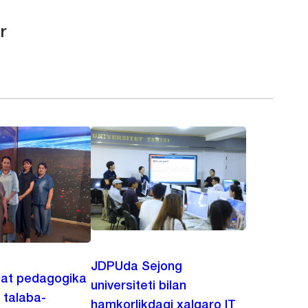
r
JDPUda Sejong
lat pedagogika
universiteti bilan
i talaba-
hamkorlikdagi xalqaro IT