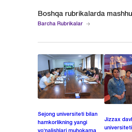
Boshqa rubrikalarda mashhu
Barcha Rubrikalar
Sejong universiteti bilan
Jizzax dav
hamkorlikning yangi
universitet
yo‘nalishlari muhokama