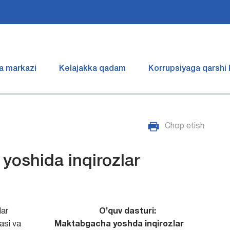
a markazi
Kelajakka qadam
Korrupsiyaga qarshi
Chop etish
yoshida inqirozlar
lar
O’quv dasturi:
asi va
Maktabgacha yoshda inqirozlar