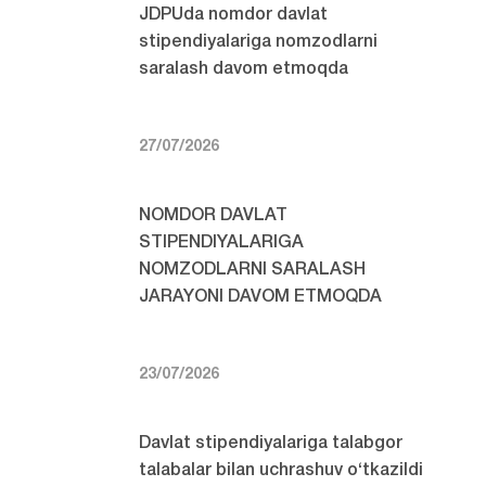
JDPUda nomdor davlat
stipendiyalariga nomzodlarni
saralash davom etmoqda
27/07/2026
NOMDOR DAVLAT
STIPENDIYALARIGA
NOMZODLARNI SARALASH
JARAYONI DAVOM ETMOQDA
23/07/2026
Davlat stipendiyalariga talabgor
talabalar bilan uchrashuv o‘tkazildi