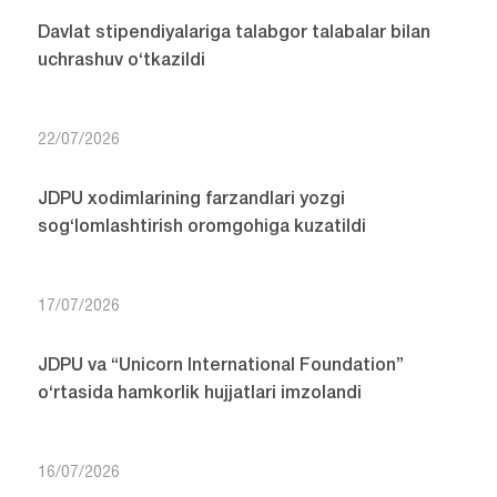
Davlat stipendiyalariga talabgor talabalar bilan
uchrashuv o‘tkazildi
22/07/2026
JDPU xodimlarining farzandlari yozgi
sog‘lomlashtirish oromgohiga kuzatildi
17/07/2026
JDPU va “Unicorn International Foundation”
o‘rtasida hamkorlik hujjatlari imzolandi
16/07/2026