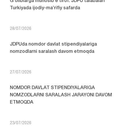
G‘oliblarga munosib e’tirof: JDPU talabalari
Turkiyada ijodiy-ma’rifiy safarda
28/07/2026
JDPUda nomdor davlat stipendiyalariga
nomzodlarni saralash davom etmoqda
27/07/2026
NOMDOR DAVLAT STIPENDIYALARIGA
NOMZODLARNI SARALASH JARAYONI DAVOM
ETMOQDA
23/07/2026