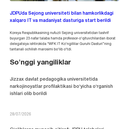
JDPUda Sejong universiteti bilan hamkorlikdagi
xalqaro IT va madaniyat dasturiga start berildi
Koreya Respublikasining nufuzli Sejong universitetidan tashrif
buyurgan 23 nafar talaba hamda professor-o‘qituvchilardan iborat
delegatsiya ishtirokida “WFK IT Ko‘ngillilar Guruhi Dasturi”ning
tantanali ochilish marosimi bo‘lib o‘tdi.
So'nggi yangiliklar
Jizzax davlat pedagogika universitetida
narkojinoyatlar profilaktikasi bo‘yicha o‘rganish
ishlari olib borildi
28/07/2026