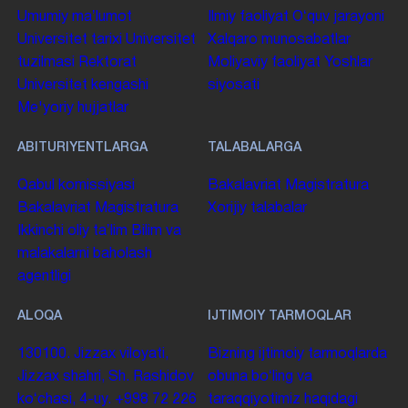
Umumiy maʼlumot
Ilmiy faoliyat
Oʻquv jarayoni
Universitet tarixi
Universitet
Xalqaro munosabatlar
tuzilmasi
Rektorat
Moliyaviy faoliyat
Yoshlar
Universitet kengashi
siyosati
Me'yoriy hujjatlar
ABITURIYENTLARGA
TALABALARGA
Qabul komissiyasi
Bakalavriat
Magistratura
Bakalavriat
Magistratura
Xorijiy talabalar
Ikkinchi oliy taʼlim
Bilim va
malakalarni baholash
agentligi
ALOQA
IJTIMOIY TARMOQLAR
130100. Jizzax viloyati,
Bizning ijtimoiy tarmoqlarda
Jizzax shahri, Sh. Rashidov
obuna boʻling va
koʻchasi, 4-uy.
+998 72 226
taraqqiyotimiz haqidagi