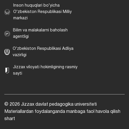
Inson huquqlari bo‘yicha
O‘zbekiston Respublikasi Milliy
markazi
Bilim va malakalarni baholash
agentligi
O‘zbekiston Respublikasi Adliya
vazirligi
Jizzax viloyati hokimligining rasmiy
sayti
© 2026 Jizzax davlat pedagogika universiteti
Materiallardan foydalanganda manbaga faol havola qilish
shart