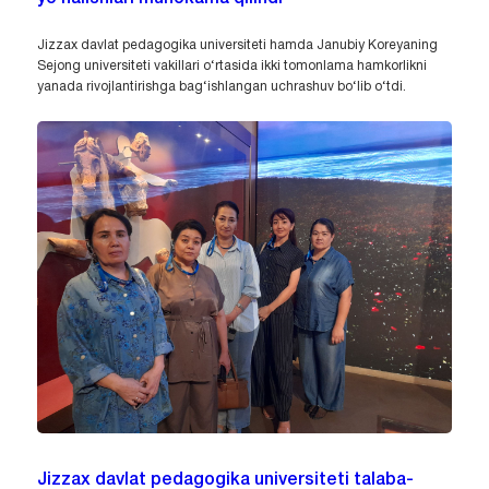
Jizzax davlat pedagogika universiteti hamda Janubiy Koreyaning
Sejong universiteti vakillari o‘rtasida ikki tomonlama hamkorlikni
yanada rivojlantirishga bag‘ishlangan uchrashuv bo‘lib o‘tdi.
Jizzax davlat pedagogika universiteti talaba-