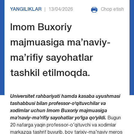
YANGILIKLAR
13/04/2026
Chop etish
|
Imom Buxoriy
majmuasiga ma’naviy-
ma’rifiy sayohatlar
tashkil etilmoqda.
Universitet rahbariyati hamda kasaba uyushmasi
tashabbusi bilan professor-o‘qituvchilar va
xodimlar uchun Imom Buxoriy majmuasiga
ma’naviy-ma’rifiy sayohatlar yo‘lga qo‘yildi.
Bugun
20 nafarga yaqin professor-o‘qituvchi va xodimlar
markazga tashrif buyurib, boy tarixiy-ma’naviy meros