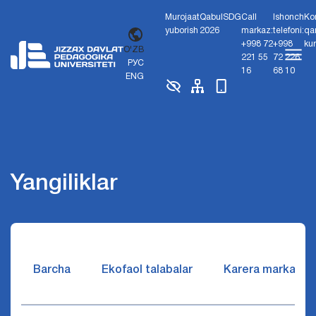
Murojaat
Qabul
SDG
Call
Ishonch
Ko
yuborish
2026
markaz:
telefoni:
qa
+998 72
+998
ku
O'ZB
221 55
72 226
РУС
16
68 10
ENG
Yangiliklar
Barcha
Ekofaol talabalar
Karera markazi