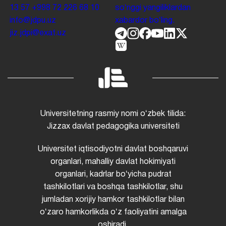
13 57
+998 72 226 68 10
soʻnggi yangiliklardan
info@jdpu.uz
xabardor boʻling.
jiz.jdpi@exat.uz
Universitetning rasmiy nomi oʻzbek tilida:
Jizzax davlat pedagogika universiteti
Universitet iqtisodiyotni davlat boshqaruvi
organlari, mahalliy davlat hokimiyati
organlari, kadrlar boʻyicha pudrat
tashkilotlari va boshqa tashkilotlar, shu
jumladan xorijiy hamkor tashkilotlar bilan
oʻzaro hamkorlikda oʻz faoliyatini amalga
oshiradi.