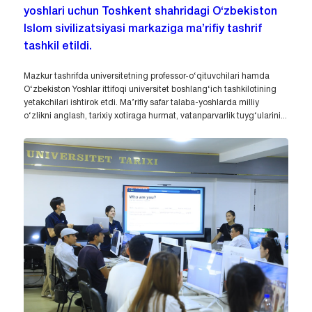
yoshlari uchun Toshkent shahridagi O‘zbekiston
Islom sivilizatsiyasi markaziga ma’rifiy tashrif
tashkil etildi.
Mazkur tashrifda universitetning professor-o‘qituvchilari hamda
O‘zbekiston Yoshlar ittifoqi universitet boshlang‘ich tashkilotining
yetakchilari ishtirok etdi. Ma’rifiy safar talaba-yoshlarda milliy
o‘zlikni anglash, tarixiy xotiraga hurmat, vatanparvarlik tuyg‘ularini...