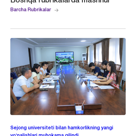
Boshqa rubrikalarda mashhur
Barcha Rubrikalar
Sejong universiteti bilan hamkorlikning yangi
yo‘nalishlari muhokama qilindi