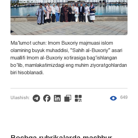
Ma’lumot uchun: Imom Buxoriy majmuasi islom
olamining buyuk muhaddisi, “Sahih al-Buxoriy” asari
muallifi Imom al-Buxoriy xotirasiga bag‘ishlangan
bo‘lib, mamlakatimizdagi eng muhim ziyoratgohlardan
biri hisoblanadi.
649
Ulashish: