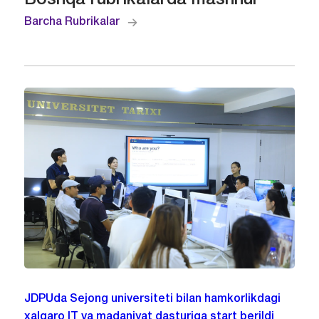
Boshqa rubrikalarda mashhur
Barcha Rubrikalar
JDPUda Sejong universiteti bilan hamkorlikdagi
xalqaro IT va madaniyat dasturiga start berildi