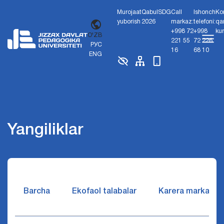
Murojaat
Qabul
SDG
Call
Ishonch
Ko
yuborish
2026
markaz:
telefoni:
qa
+998 72
+998
ku
O'ZB
221 55
72 226
РУС
16
68 10
ENG
Yangiliklar
Barcha
Ekofaol talabalar
Karera markazi