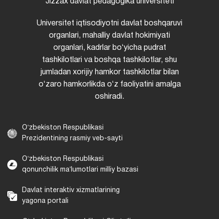
Jizzax davlat pedagogika universiteti
Universitet iqtisodiyotni davlat boshqaruvi
organlari, mahalliy davlat hokimiyati
organlari, kadrlar boʻyicha pudrat
tashkilotlari va boshqa tashkilotlar, shu
jumladan xorijiy hamkor tashkilotlar bilan
oʻzaro hamkorlikda oʻz faoliyatini amalga
oshiradi.
Oʻzbekiston Respublikasi
Prezidentining rasmiy veb-sayti
Oʻzbekiston Respublikasi
qonunchilik maʼlumotlari milliy bazasi
Davlat interaktiv xizmatlarining
yagona portali