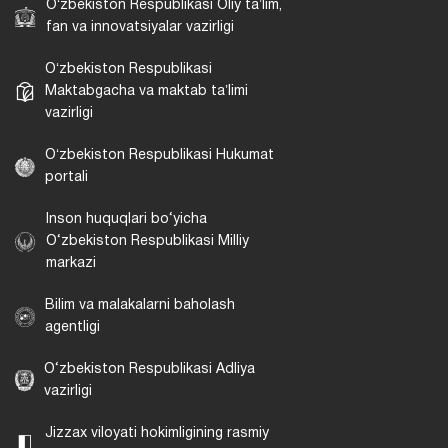
Oʻzbekiston Respublikasi Oliy taʼlim,
fan va innovatsiyalar vazirligi
Oʻzbekiston Respublikasi
Maktabgacha va maktab taʼlimi
vazirligi
Oʻzbekiston Respublikasi Hukumat
portali
Inson huquqlari bo‘yicha
O‘zbekiston Respublikasi Milliy
markazi
Bilim va malakalarni baholash
agentligi
O‘zbekiston Respublikasi Adliya
vazirligi
Jizzax viloyati hokimligining rasmiy