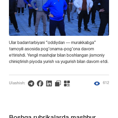
Ular badantarbiyani “oddiydan — murakkabga”
tamoyili asosida pog‘onama-pog‘ona davom
ettirishdi. Yengil mashqlar bilan boshlangan jismoniy
chiniqtirish piyoda yurish va yugurish bilan davom etdi.
612
Ulashish: