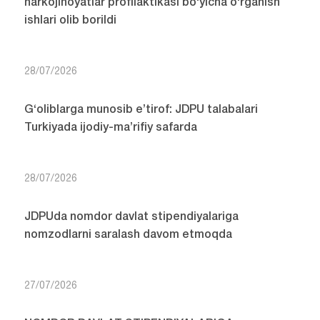
narkojinoyatlar profilaktikasi bo‘yicha o‘rganish
ishlari olib borildi
28/07/2026
G‘oliblarga munosib e’tirof: JDPU talabalari
Turkiyada ijodiy-ma’rifiy safarda
28/07/2026
JDPUda nomdor davlat stipendiyalariga
nomzodlarni saralash davom etmoqda
27/07/2026