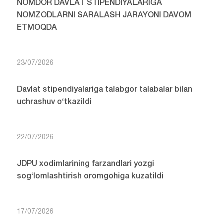
NOMDOR DAVLAT STIPENDIYALARIGA
NOMZODLARNI SARALASH JARAYONI DAVOM
ETMOQDA
23/07/2026
Davlat stipendiyalariga talabgor talabalar bilan
uchrashuv o‘tkazildi
22/07/2026
JDPU xodimlarining farzandlari yozgi
sog‘lomlashtirish oromgohiga kuzatildi
17/07/2026