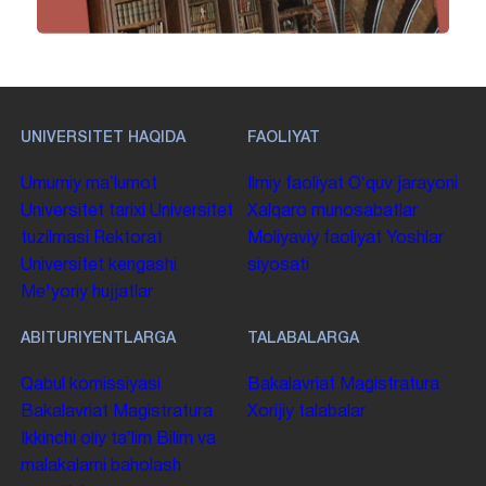
UNIVERSITET HAQIDA
FAOLIYAT
Umumiy maʼlumot
Ilmiy faoliyat
Oʻquv jarayoni
Universitet tarixi
Universitet
Xalqaro munosabatlar
tuzilmasi
Rektorat
Moliyaviy faoliyat
Yoshlar
Universitet kengashi
siyosati
Me'yoriy hujjatlar
ABITURIYENTLARGA
TALABALARGA
Qabul komissiyasi
Bakalavriat
Magistratura
Bakalavriat
Magistratura
Xorijiy talabalar
Ikkinchi oliy taʼlim
Bilim va
malakalarni baholash