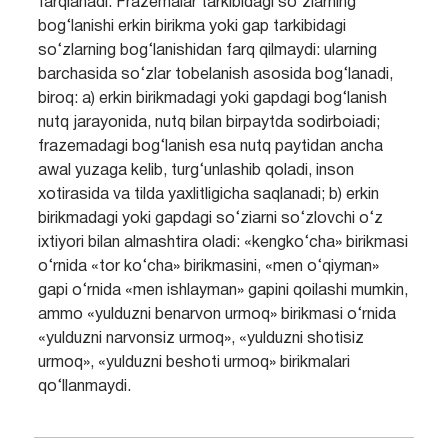
farqlanadi. Frazemalar tarkibidagi so‘zlarning
bog‘lanishi erkin birikma yoki gap tarkibidagi
so‘zlarning bog‘lanishidan farq qilmaydi: ularning
barchasida so‘zlar tobelanish asosida bog‘lanadi,
biroq: a) erkin birikmadagi yoki gapdagi bog‘lanish
nutq jarayonida, nutq bilan birpaytda sodirboiadi;
frazemadagi bog‘lanish esa nutq paytidan ancha
awal yuzaga kelib, turg‘unlashib qoladi, inson
xotirasida va tilda yaxlitligicha saqlanadi; b) erkin
birikmadagi yoki gapdagi so‘ziarni so‘zlovchi o‘z
ixtiyori bilan almashtira oladi: «kengko‘cha» birikmasi
o‘rnida «tor ko‘cha» birikmasini, «men o‘qiyman»
gapi o‘rnida «men ishlayman» gapini qoilashi mumkin,
ammo «yulduzni benarvon urmoq» birikmasi o‘rnida
«yulduzni narvonsiz urmoq», «yulduzni shotisiz
urmoq», «yulduzni beshoti urmoq» birikmalari
qo‘llanmaydi.