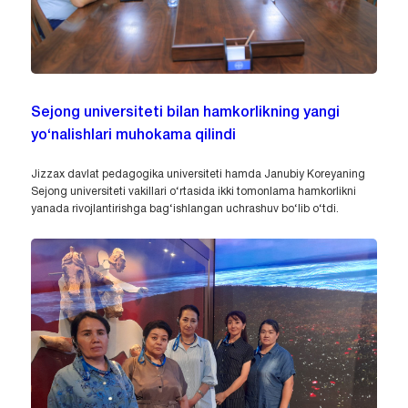
Sejong universiteti bilan hamkorlikning yangi
yo‘nalishlari muhokama qilindi
Jizzax davlat pedagogika universiteti hamda Janubiy Koreyaning
Sejong universiteti vakillari o‘rtasida ikki tomonlama hamkorlikni
yanada rivojlantirishga bag‘ishlangan uchrashuv bo‘lib o‘tdi.