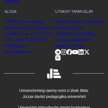
agentligi
ALOQA
IJTIMOIY TARMOQLAR
130100. Jizzax viloyati,
Bizning ijtimoiy tarmoqlarda
Jizzax shahri, Sh. Rashidov
obuna boʻling va
koʻchasi, 4-uy.
+998 72 226
taraqqiyotimiz haqidagi
13 57
+998 72 226 68 10
soʻnggi yangiliklardan
info@jdpu.uz
xabardor boʻling.
jiz.jdpi@exat.uz
Universitetning rasmiy nomi oʻzbek tilida:
Jizzax davlat pedagogika universiteti
Universitet iqtisodiyotni davlat boshqaruvi