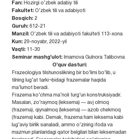
Fan:
Hozirgi o‘zbek adabiy tili
Fakultet:
O‘zbek tili va adabiyoti
Bosqich:
2
Guruh:
612-21
Manzil:
O‘zbek tili va adabiyoti fakulteti 113-xona
Kun:
29-noyabr, 2022-yil
Vaqti:
11-30
Seminar mashg’ulot:
Imamova Gulnora Talibovna
O’quv dasturi:
Frazeologiya tilshunoslikning bir bo‘limi bo‘lib, u
tilning lug‘at tarki¬bidagi frazemalar haqida
ma’lumot beradi.
Frazema ko‘chma ma’noli turg‘un konstruksiyadir.
Masalan, zo‘raymoq (leksema) — avj olmoq
(frazema), qiynalmoq (leksema) — azob chekmoq
(frazema) kabi. Demak, frazema ham leksema kabi
lug‘aviy birlik sanaladi, ammo o‘zining ifoda va
mazmun planlaridagi qator belgilari bilan leksemadan