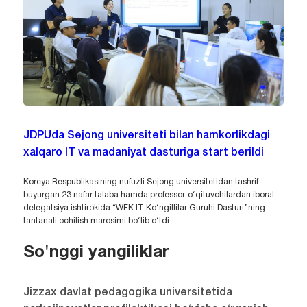
JDPUda Sejong universiteti bilan hamkorlikdagi
xalqaro IT va madaniyat dasturiga start berildi
Koreya Respublikasining nufuzli Sejong universitetidan tashrif
buyurgan 23 nafar talaba hamda professor-o‘qituvchilardan iborat
delegatsiya ishtirokida “WFK IT Ko‘ngillilar Guruhi Dasturi”ning
tantanali ochilish marosimi bo‘lib o‘tdi.
So'nggi yangiliklar
Jizzax davlat pedagogika universitetida