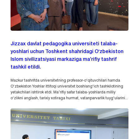
Jizzax davlat pedagogika universiteti talaba-
yoshlari uchun Toshkent shahridagi O‘zbekiston
Islom sivilizatsiyasi markaziga ma’rifiy tashrif
tashkil etildi.
Mazkur tashrifda universitetning professor-o‘qituvchilari hamda
O‘zbekiston Yoshlar ittifoqi universitet boshlang‘ich tashkilotining
yetakchilari ishtirok etdi. Ma’rifiy safar talaba-yoshlarda milliy
o‘zlikni anglash, tarixiy xotiraga hurmat, vatanparvarlik tuyg‘ularini...