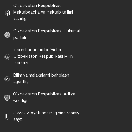
Oʻzbekiston Respublikasi
Maktabgacha va maktab taʼlimi
vazirligi
Oʻzbekiston Respublikasi Hukumat
portali
Inson huquqlari bo‘yicha
O‘zbekiston Respublikasi Milliy
markazi
Bilim va malakalarni baholash
agentligi
O‘zbekiston Respublikasi Adliya
vazirligi
Jizzax viloyati hokimligining rasmiy
sayti