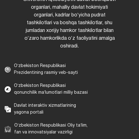
organlari, mahalliy davlat hokimiyati
organlari, kadrlar boʻyicha pudrat
tashkilotlari va boshqa tashkilotlar, shu
jumladan xorijiy hamkor tashkilotlar bilan
oʻzaro hamkorlikda oʻz faoliyatini amalga
oshiradi.
Oʻzbekiston Respublikasi
Prezidentining rasmiy veb-sayti
Oʻzbekiston Respublikasi
qonunchilik maʼlumotlari milliy bazasi
Davlat interaktiv xizmatlarining
yagona portali
Oʻzbekiston Respublikasi Oliy taʼlim,
fan va innovatsiyalar vazirligi