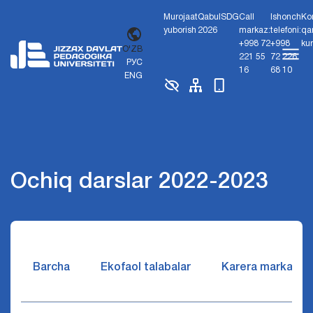
Murojaat
Qabul
SDG
Call
Ishonch
Ko
yuborish
2026
markaz:
telefoni:
qa
+998 72
+998
ku
O'ZB
221 55
72 226
РУС
16
68 10
ENG
Ochiq darslar 2022-2023
Barcha
Ekofaol talabalar
Karera markazi