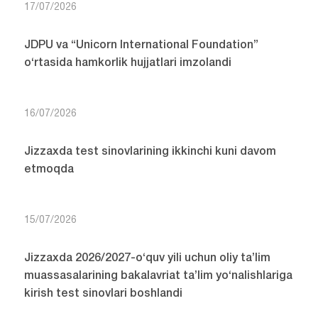
17/07/2026
JDPU va “Unicorn International Foundation”
o‘rtasida hamkorlik hujjatlari imzolandi
16/07/2026
Jizzaxda test sinovlarining ikkinchi kuni davom
etmoqda
15/07/2026
Jizzaxda 2026/2027-o‘quv yili uchun oliy ta’lim
muassasalarining bakalavriat ta’lim yo‘nalishlariga
kirish test sinovlari boshlandi