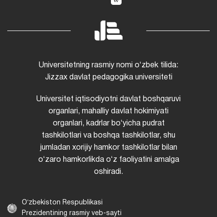
Universitetning rasmiy nomi oʻzbek tilida:
Jizzax davlat pedagogika universiteti
Universitet iqtisodiyotni davlat boshqaruvi
organlari, mahalliy davlat hokimiyati
organlari, kadrlar boʻyicha pudrat
tashkilotlari va boshqa tashkilotlar, shu
jumladan xorijiy hamkor tashkilotlar bilan
oʻzaro hamkorlikda oʻz faoliyatini amalga
oshiradi.
Oʻzbekiston Respublikasi
Prezidentining rasmiy veb-sayti