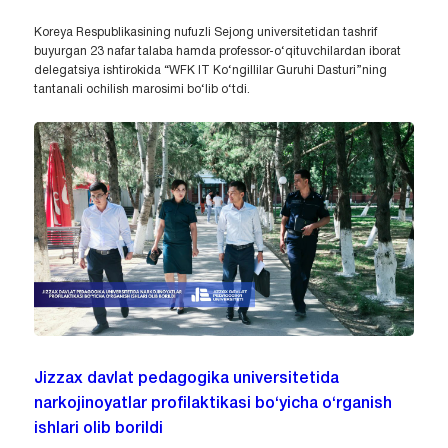
Koreya Respublikasining nufuzli Sejong universitetidan tashrif
buyurgan 23 nafar talaba hamda professor-o‘qituvchilardan iborat
delegatsiya ishtirokida “WFK IT Ko‘ngillilar Guruhi Dasturi”ning
tantanali ochilish marosimi bo‘lib o‘tdi.
Jizzax davlat pedagogika universitetida
narkojinoyatlar profilaktikasi bo‘yicha o‘rganish
ishlari olib borildi