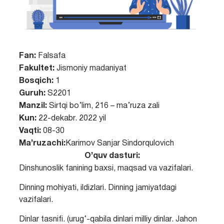
Fan:
Falsafa
Fakultet:
Jismoniy madaniyat
Bosqich:
1
Guruh:
S2201
Manzil:
Sirtqi bo’lim, 216 – ma’ruza zali
Kun:
22-dekabr. 2022 yil
Vaqti:
08-30
Ma’ruzachi:
Karimov Sanjar Sindorqulovich
O’quv dasturi:
Dinshunoslik fanining baxsi, maqsad va vazifalari.
Dinning mohiyati, ildizlari. Dinning jamiyatdagi
vazifalari.
Dinlar tasnifi. (urug‘-qabila dinlari milliy dinlar. Jahon