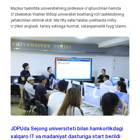
Mazkur tashrifda universitetning professor-o‘qituvchilari hamda
O‘zbekiston Yoshlar ittifoqi universitet boshlang‘ich tashkilotining
yetakchilari ishtirok etdi. Ma’rifiy safar talaba-yoshlarda milliy
o‘zlikni anglash, tarixiy xotiraga hurmat, vatanparvarlik tuyg‘ularini...
JDPUda Sejong universiteti bilan hamkorlikdagi
xalqaro IT va madaniyat dasturiga start berildi