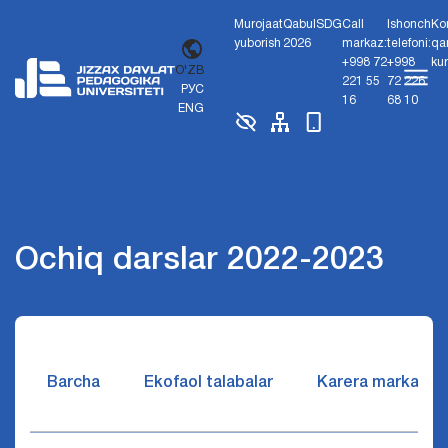
Murojaat
Qabul
SDG
Call
Ishonch
Ko
yuborish
2026
markaz:
telefoni:
qa
+998 72
+998
ku
O'ZB
221 55
72 226
РУС
16
68 10
ENG
Ochiq darslar 2022-2023
Barcha
Ekofaol talabalar
Karera markazi