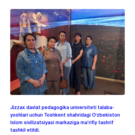
Jizzax davlat pedagogika universiteti talaba-
yoshlari uchun Toshkent shahridagi O‘zbekiston
Islom sivilizatsiyasi markaziga ma’rifiy tashrif
tashkil etildi.