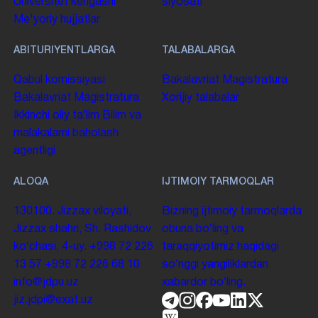
Universitet kengashi
siyosati
Me'yoriy hujjatlar
ABITURIYENTLARGA
TALABALARGA
Qabul komissiyasi
Bakalavriat
Magistratura
Bakalavriat
Magistratura
Xorijiy talabalar
Ikkinchi oliy taʼlim
Bilim va
malakalarni baholash
agentligi
ALOQA
IJTIMOIY TARMOQLAR
130100. Jizzax viloyati,
Bizning ijtimoiy tarmoqlarda
Jizzax shahri, Sh. Rashidov
obuna boʻling va
koʻchasi, 4-uy.
+998 72 226
taraqqiyotimiz haqidagi
13 57
+998 72 226 68 10
soʻnggi yangiliklardan
info@jdpu.uz
xabardor boʻling.
jiz.jdpi@exat.uz