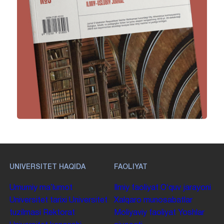
UNIVERSITET HAQIDA
FAOLIYAT
Umumiy maʼlumot
Ilmiy faoliyat
Oʻquv jarayoni
Universitet tarixi
Universitet
Xalqaro munosabatlar
tuzilmasi
Rektorat
Moliyaviy faoliyat
Yoshlar