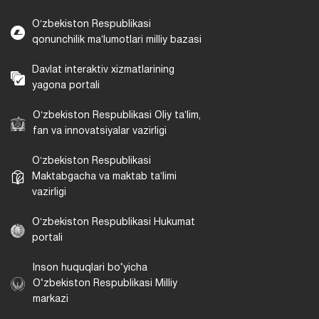
Oʻzbekiston Respublikasi
qonunchilik maʼlumotlari milliy bazasi
Davlat interaktiv xizmatlarining
yagona portali
Oʻzbekiston Respublikasi Oliy taʼlim,
fan va innovatsiyalar vazirligi
Oʻzbekiston Respublikasi
Maktabgacha va maktab taʼlimi
vazirligi
Oʻzbekiston Respublikasi Hukumat
portali
Inson huquqlari bo‘yicha
O‘zbekiston Respublikasi Milliy
markazi