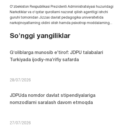
O‘zbekiston Respublikasi Prezidenti Administratsiyasi huzuridagi
Narkotiklar va o‘qotar qurollarni nazorat qilish agentligi ishchi
guruhi tomonidan Jizzax davlat pedagogika universitetida
narkojinoyatlarning oldini olish hamda psixotrop moddalarning...
So'nggi yangiliklar
G‘oliblarga munosib e’tirof: JDPU talabalari
Turkiyada ijodiy-ma’rifiy safarda
28/07/2026
JDPUda nomdor davlat stipendiyalariga
nomzodlarni saralash davom etmoqda
27/07/2026