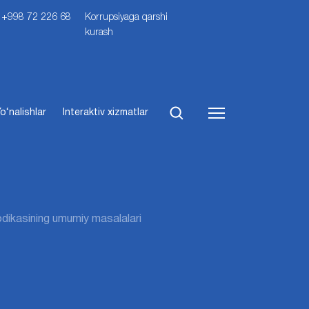
i: +998 72 226 68
Korrupsiyaga qarshi
kurash
o‘nalishlar
Interaktiv xizmatlar
odikasining umumiy masalalari