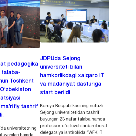
JDPUda Sejong
lat pedagogika
universiteti bilan
i talaba-
hamkorlikdagi xalqaro IT
chun Toshkent
va madaniyat dasturiga
 O‘zbekiston
start berildi
zatsiyasi
Koreya Respublikasining nufuzli
a’rifiy tashrif
Sejong universitetidan tashrif
i.
buyurgan 23 nafar talaba hamda
professor-o‘qituvchilardan iborat
da universitetning
delegatsiya ishtirokida “WFK IT
ituvchilari hamda