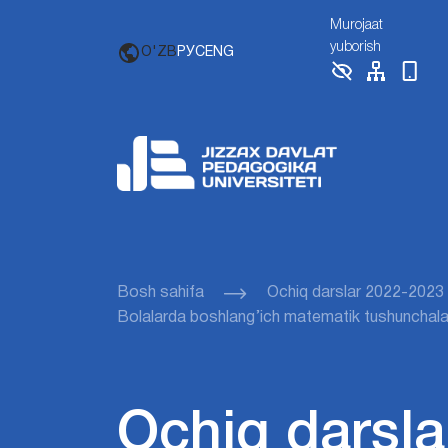
Murojaat
yuborish
O'ZB
РУС
ENG
Bosh sahifa
Ochiq darslar 2022-2023
Bolalarda boshlang’ich matematik tushunchalarn
Ochiq darsla