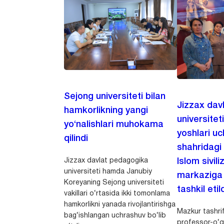
Sejong universiteti bilan
Jizzax dav
hamkorlikning yangi
universitet
yo‘nalishlari muhokama
yoshlari u
qilindi
shahridagi
Jizzax davlat pedagogika
Islom sivili
universiteti hamda Janubiy
markaziga m
Koreyaning Sejong universiteti
tashkil etild
vakillari o‘rtasida ikki tomonlama
hamkorlikni yanada rivojlantirishga
Mazkur tashrif
bag‘ishlangan uchrashuv bo‘lib
professor-o‘q