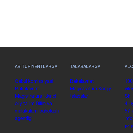
ABITURIYENTLARGA
TALABALARGA
AL
Qabul komissiyasi
Bakalavriat
130
Bakalavriat
Magistratura
Xorijiy
vilo
Magistratura
Ikkinchi
talabalar
Sh.
oliy taʼlim
Bilim va
4-u
malakalarni baholash
57
agentligi
inf
jiz