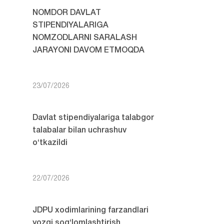
NOMDOR DAVLAT
STIPENDIYALARIGA
NOMZODLARNI SARALASH
JARAYONI DAVOM ETMOQDA
23/07/2026
Davlat stipendiyalariga talabgor
talabalar bilan uchrashuv
o‘tkazildi
22/07/2026
JDPU xodimlarining farzandlari
yozgi sog‘lomlashtirish