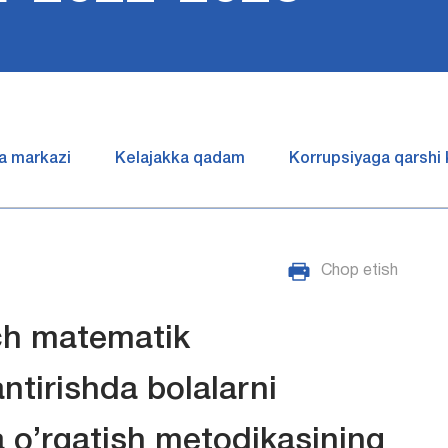
a markazi
Kelajakka qadam
Korrupsiyaga qarshi
Chop etish
ch matematik
antirishda bolalarni
 o’rgatish metodikasining