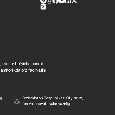
, kadrlar boʻyicha pudrat
hamkorlikda oʻz faoliyatini
ng
Oʻzbekiston Respublikasi Oliy taʼlim,
fan va innovatsiyalar vazirligi