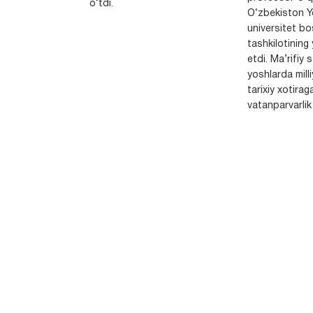
o‘tdi.
O‘zbekiston Yo
universitet bo
tashkilotining 
etdi. Ma’rifiy 
yoshlarda milli
tarixiy xotirag
vatanparvarlik t