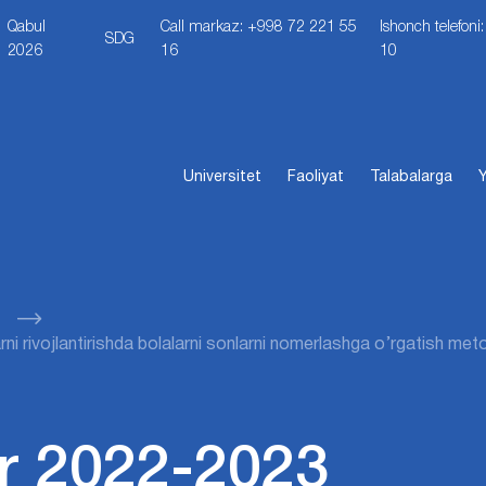
Qabul
Call markaz: +998 72 221 55
Ishonch telefon
SDG
2026
16
10
Universitet
Faoliyat
Talabalarga
Y
i rivojlantirishda bolalarni sonlarni nomerlashga o’rgatish met
r 2022-2023