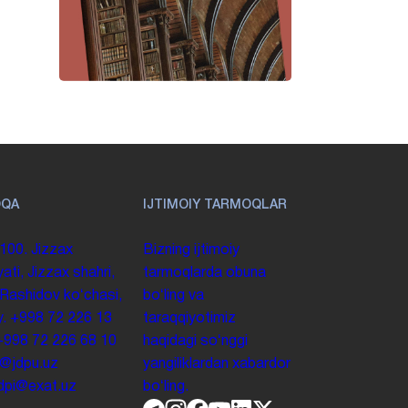
OQA
IJTIMOIY TARMOQLAR
100. Jizzax
Bizning ijtimoiy
yati, Jizzax shahri,
tarmoqlarda obuna
 Rashidov koʻchasi,
boʻling va
y.
+998 72 226 13
taraqqiyotimiz
+998 72 226 68 10
haqidagi soʻnggi
o@jdpu.uz
yangiliklardan xabardor
.jdpi@exat.uz
boʻling.