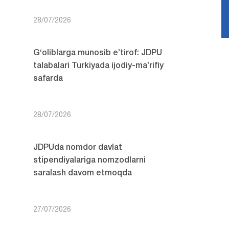
28/07/2026
G‘oliblarga munosib e’tirof: JDPU
talabalari Turkiyada ijodiy-ma’rifiy
safarda
28/07/2026
JDPUda nomdor davlat
stipendiyalariga nomzodlarni
saralash davom etmoqda
27/07/2026