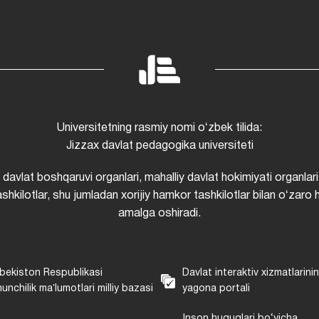
Universitetning rasmiy nomi oʻzbek tilida:
Jizzax davlat pedagogika universiteti
i davlat boshqaruvi organlari, mahalliy davlat hokimiyati organlari
shkilotlar, shu jumladan xorijiy hamkor tashkilotlar bilan oʻzaro 
amalga oshiradi.
bekiston Respublikasi
Davlat interaktiv xizmatlarini
unchilik maʼlumotlari milliy bazasi
yagona portali
Inson huquqlari bo‘yicha