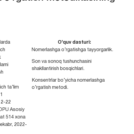
larda
O’quv dasturi:
ich
Nomerlashga o’rgatishga tayyorgarlik.
k
Son va sonoq tushunchasini
arni
shakllantirish bosqichlari.
sh
Konsentrlar bo’yicha nomerlashga
ch ta’lim
o’rgatish metodi.
1
12-22
DPU Asosiy
vat 514 xona
ekabr, 2022-