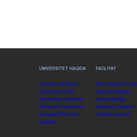
UNIVERSITET HAQIDA
FAOLIYAT
Umumiy maʼlumot
Ilmiy faoliyat
Oʻquv
Universitet tarixi
jarayoni
Xalqaro
Universitet tuzilmasi
munosabatlar
Rektorat
Universitet
Moliyaviy faoliyat
kengashi
Me'yoriy
Yoshlar siyosati
hujjatlar