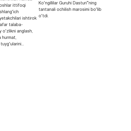
Ko‘ngillilar Guruhi Dasturi”ning
shlar ittifoqi
tantanali ochilish marosimi bo‘lib
shlang‘ich
o‘tdi.
yetakchilari ishtirok
safar talaba-
y o‘zlikni anglash,
a hurmat,
uyg‘ularini...