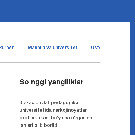
 kurash
Mahalla va universitet
Ustozlar suhbatin 
So'nggi yangiliklar
Jizzax davlat pedagogika
universitetida narkojinoyatlar
profilaktikasi bo‘yicha o‘rganish
ishlari olib borildi