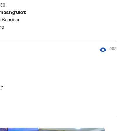
-30
mashg’ulot:
a Sanobar
na
963
r