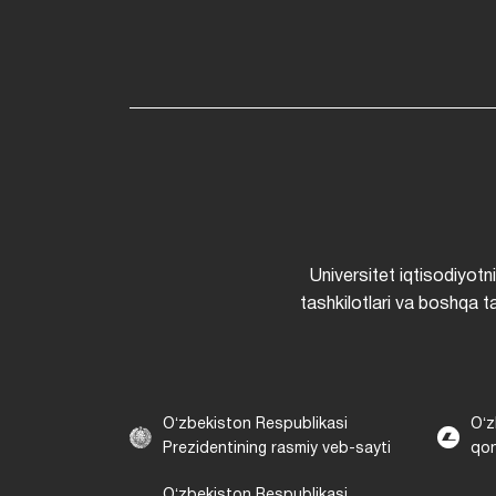
Universitet iqtisodiyotn
tashkilotlari va boshqa ta
Oʻzbekiston Respublikasi
Oʻz
Prezidentining rasmiy veb-sayti
qon
Oʻzbekiston Respublikasi