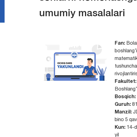
umumiy masalalari
Fan:
Bola
boshlang’
matemati
tushunchal
rivojlantiri
Fakultet:
Boshlang’i
Bosqich:
Guruh:
8
Manzil:
J
bino 5 qa
Kun:
14-d
yil