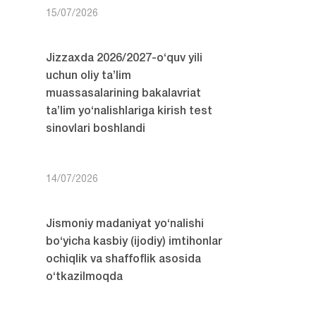
15/07/2026
Jizzaxda 2026/2027-o‘quv yili
uchun oliy ta’lim
muassasalarining bakalavriat
ta’lim yo‘nalishlariga kirish test
sinovlari boshlandi
14/07/2026
Jismoniy madaniyat yo‘nalishi
bo‘yicha kasbiy (ijodiy) imtihonlar
ochiqlik va shaffoflik asosida
o‘tkazilmoqda