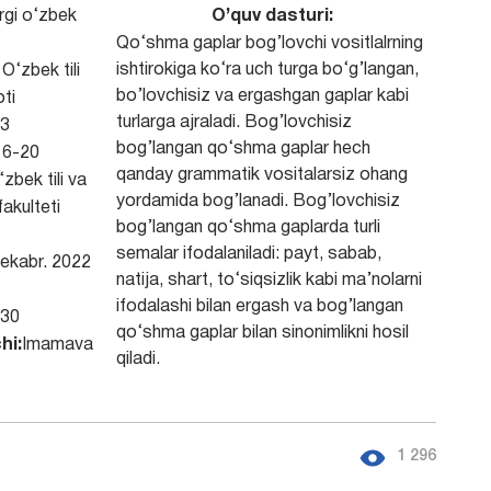
rgi o‘zbek
O’quv dasturi:
Qo‘shma gaplar bog’lovchi vositlalrning
ishtirokiga ko‘ra uch turga bo‘g’langan,
O‘zbek tili
bo’lovchisiz va ergashgan gaplar kabi
ti
turlarga ajraladi. Bog’lovchisiz
3
bog’langan qo‘shma gaplar hech
6-20
qanday grammatik vositalarsiz ohang
zbek tili va
yordamida bog’lanadi. Bog’lovchisiz
fakulteti
bog’langan qo‘shma gaplarda turli
semalar ifodalaniladi: payt, sabab,
ekabr. 2022
natija, shart, to‘siqsizlik kabi ma’nolarni
ifodalashi bilan ergash va bog’langan
30
qo‘shma gaplar bilan sinonimlikni hosil
hi:
Imamava
qiladi.
1 296