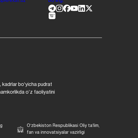
.jdpi@exat.uz
boʻling.
, kadrlar boʻyicha pudrat
hamkorlikda oʻz faoliyatini
ng
Oʻzbekiston Respublikasi Oliy taʼlim,
fan va innovatsiyalar vazirligi