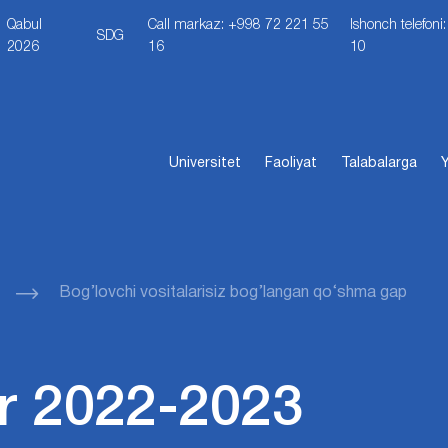
Qabul
Call markaz: +998 72 221 55
Ishonch telefon
SDG
2026
16
10
Universitet
Faoliyat
Talabalarga
Y
Bog’lovchi vositalarisiz bog’langan qo‘shma gap
r 2022-2023