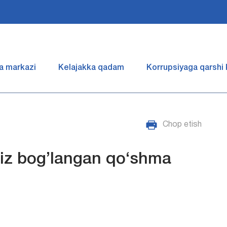
a markazi
Kelajakka qadam
Korrupsiyaga qarshi
Chop etish
isiz bog’langan qo‘shma