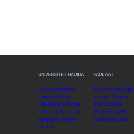
UNIVERSITET HAQIDA
FAOLIYAT
Umumiy maʼlumot
Ilmiy faoliyat
Oʻquv
Universitet tarixi
jarayoni
Xalqaro
Universitet tuzilmasi
munosabatlar
Rektorat
Universitet
Moliyaviy faoliyat
kengashi
Me'yoriy
Yoshlar siyosati
hujjatlar