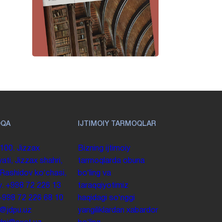
OQA
IJTIMOIY TARMOQLAR
100. Jizzax
Bizning ijtimoiy
yati, Jizzax shahri,
tarmoqlarda obuna
 Rashidov koʻchasi,
boʻling va
y.
+998 72 226 13
taraqqiyotimiz
+998 72 226 68 10
haqidagi soʻnggi
o@jdpu.uz
yangiliklardan xabardor