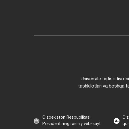
Universitet iqtisodiyotn
tashkilotlari va boshqa ta
Oʻzbekiston Respublikasi
Oʻz
Prezidentining rasmiy veb-sayti
qon