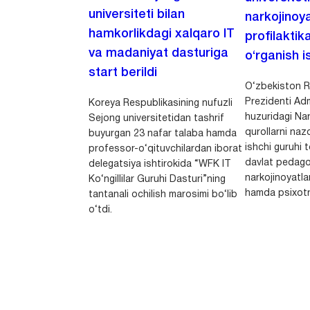
universiteti bilan
narkojinoya
hamkorlikdagi xalqaro IT
profilaktik
va madaniyat dasturiga
o‘rganish is
start berildi
O‘zbekiston R
Prezidenti Adm
Koreya Respublikasining nufuzli
huzuridagi Nar
Sejong universitetidan tashrif
qurollarni nazo
buyurgan 23 nafar talaba hamda
ishchi guruhi
professor-o‘qituvchilardan iborat
davlat pedago
delegatsiya ishtirokida “WFK IT
narkojinoyatlar
Ko‘ngillilar Guruhi Dasturi”ning
hamda psixotr
tantanali ochilish marosimi bo‘lib
o‘tdi.