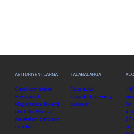
ABITURIYENTLARGA
TALABALARGA
AL
Qabul komissiyasi
Bakalavriat
130
Bakalavriat
Magistratura
Xorijiy
vilo
Magistratura
Ikkinchi
talabalar
Sh.
oliy taʼlim
Bilim va
4-u
malakalarni baholash
57
agentligi
inf