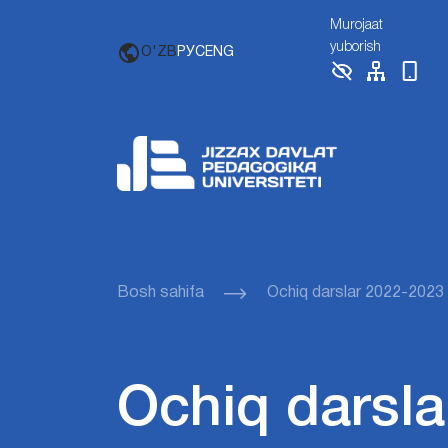
Murojaat
yuborish
O'ZB
РУС
ENG
Bosh sahifa
Ochiq darslar 2022-2023
Ochiq darsla