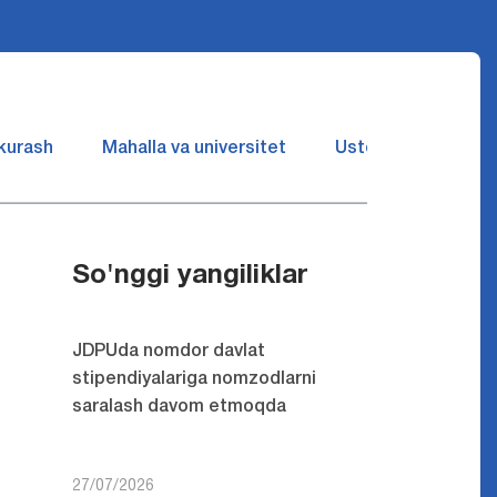
 kurash
Mahalla va universitet
Ustozlar suhbatin 
So'nggi yangiliklar
JDPUda nomdor davlat
stipendiyalariga nomzodlarni
saralash davom etmoqda
27/07/2026