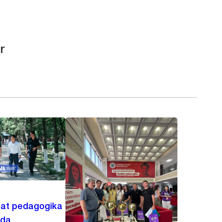
r
lat pedagogika
ida