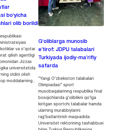
tlar
asi bo‘yicha
hlari olib borildi
espublikasi
G‘oliblarga munosib
inistratsiyasi
kotiklar va o‘qotar
e’tirof: JDPU talabalari
rat qilish agentligi
Turkiyada ijodiy-ma’rifiy
 tomonidan Jizzax
safarda
gika universitetida
ning oldini olish
“Yangi O‘zbekiston talabalari
op moddalarning...
Olimpiadasi” sport
musobaqalarining respublika final
bosqichlarida g‘oliblikni qo‘lga
kiritgan sportchi talabalar hamda
ularning murabbiylarini
rag‘batlantirish maqsadida
Universitet rektorining tashabbusi
bilan Turkiya Respublikasiga...