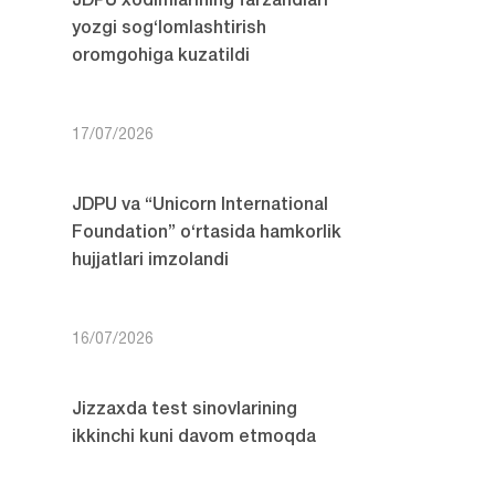
JDPU xodimlarining farzandlari
yozgi sog‘lomlashtirish
oromgohiga kuzatildi
17/07/2026
JDPU va “Unicorn International
Foundation” o‘rtasida hamkorlik
hujjatlari imzolandi
16/07/2026
Jizzaxda test sinovlarining
ikkinchi kuni davom etmoqda