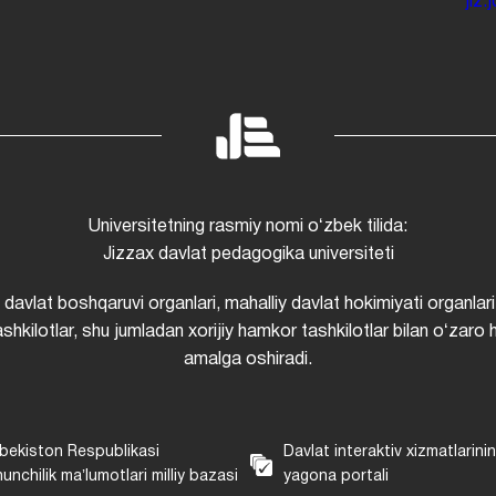
jiz
Universitetning rasmiy nomi oʻzbek tilida:
Jizzax davlat pedagogika universiteti
i davlat boshqaruvi organlari, mahalliy davlat hokimiyati organlari
shkilotlar, shu jumladan xorijiy hamkor tashkilotlar bilan oʻzaro 
amalga oshiradi.
bekiston Respublikasi
Davlat interaktiv xizmatlarini
unchilik maʼlumotlari milliy bazasi
yagona portali