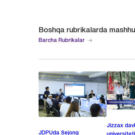
Boshqa rubrikalarda mashhu
Barcha Rubrikalar
Jizzax dav
JDPUda Sejong
universitet