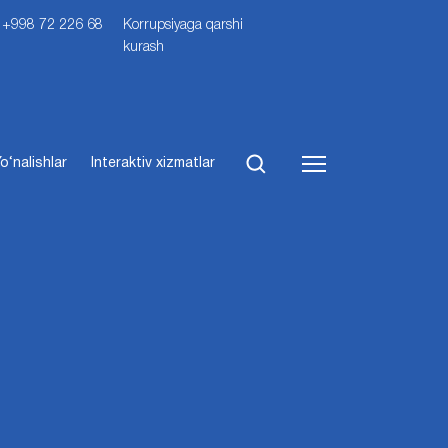
i: +998 72 226 68
Korrupsiyaga qarshi
kurash
o‘nalishlar
Interaktiv xizmatlar