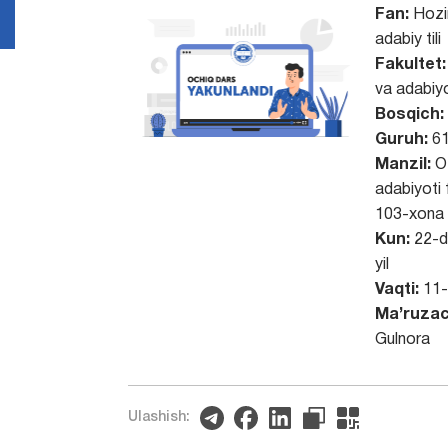
Fan:
Hozi
adabiy tili
Fakultet:
va adabiyo
Bosqich:
Guruh:
61
Manzil:
O‘
adabiyoti 
103-xona
Kun:
22-d
yil
Vaqti:
11-
Ma’ruzac
Gulnora
Ulashish: