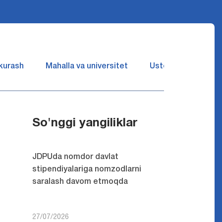
 kurash
Mahalla va universitet
Ustozlar suhbatin 
So'nggi yangiliklar
JDPUda nomdor davlat
stipendiyalariga nomzodlarni
saralash davom etmoqda
27/07/2026