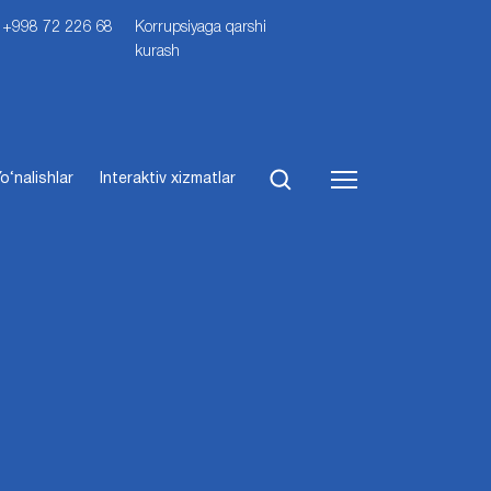
i: +998 72 226 68
Korrupsiyaga qarshi
kurash
o‘nalishlar
Interaktiv xizmatlar