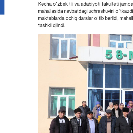
Kecha o‘zbek tili va adabiyoti fakulteti ja
mahallasida navbatdagi uchrashuvini o‘tkazd
maktablarda ochiq darslar o‘tib berildi, mahall
tashkil qilindi.