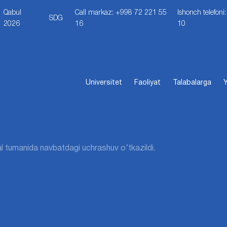
Qabul
Call markaz: +998 72 221 55
Ishonch telefon
SDG
2026
16
10
Universitet
Faoliyat
Talabalarga
Y
 tumanida navbatdagi uchrashuv o‘tkazildi.