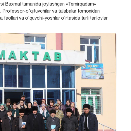
moasi Baxmal tumanida joylashgan «Temirqadam»
i.
Professor-o‘qituvchilar va talabalar tomonidan
a faollari va o‘quvchi-yoshlar o‘rtasida turli tanlovlar