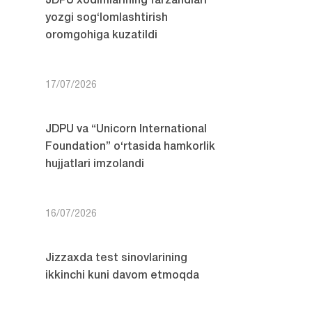
JDPU xodimlarining farzandlari
yozgi sog‘lomlashtirish
oromgohiga kuzatildi
17/07/2026
JDPU va “Unicorn International
Foundation” o‘rtasida hamkorlik
hujjatlari imzolandi
16/07/2026
Jizzaxda test sinovlarining
ikkinchi kuni davom etmoqda