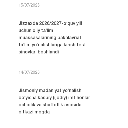
15/07/2026
Jizzaxda 2026/2027-o‘quv yili
uchun oliy ta’lim
muassasalarining bakalavriat
ta’lim yo‘nalishlariga kirish test
sinovlari boshlandi
14/07/2026
Jismoniy madaniyat yo‘nalishi
bo‘yicha kasbiy (ijodiy) imtihonlar
ochiqlik va shaffoflik asosida
o‘tkazilmoqda