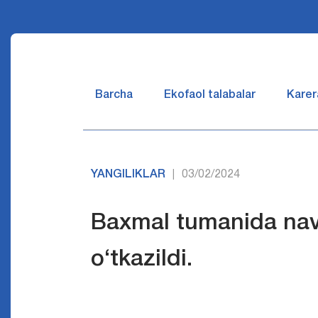
Barcha
Ekofaol talabalar
Karer
YANGILIKLAR
03/02/2024
|
Baxmal tumanida nav
o‘tkazildi.