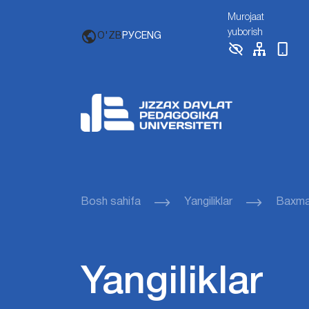
Murojaat
yuborish
O'ZB
РУС
ENG
Bosh sahifa
Yangiliklar
Baxmal
Yangiliklar