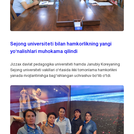
Sejong universiteti bilan hamkorlikning yangi
yo‘nalishlari muhokama qilindi
Jizzax davlat pedagogika universiteti hamda Janubiy Koreyaning
Sejong universiteti vakillari o‘rtasida ikki tomonlama hamkorlikni
yanada rivojlantirishga bag‘ishlangan uchrashuv bo‘lib o‘tdi.