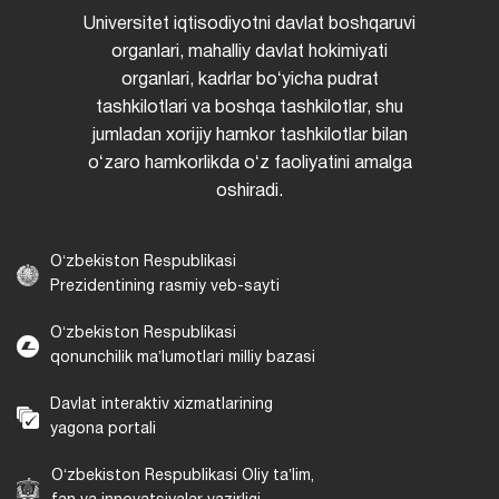
Universitet iqtisodiyotni davlat boshqaruvi
organlari, mahalliy davlat hokimiyati
organlari, kadrlar boʻyicha pudrat
tashkilotlari va boshqa tashkilotlar, shu
jumladan xorijiy hamkor tashkilotlar bilan
oʻzaro hamkorlikda oʻz faoliyatini amalga
oshiradi.
Oʻzbekiston Respublikasi
Prezidentining rasmiy veb-sayti
Oʻzbekiston Respublikasi
qonunchilik maʼlumotlari milliy bazasi
Davlat interaktiv xizmatlarining
yagona portali
Oʻzbekiston Respublikasi Oliy taʼlim,