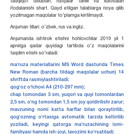
tadqiqot uslublari, natijalar tahlili va xulosalari
ifodalanishi shart. Qayd etilgan talablarga rioya qilib
yozilmagan maqolalar to‘plamga kiritilmaydi.
Anjuman tillari: o‘zbek, rus va ingliz.
Anjumanda ishtirok etishni hohlovchilar 2019 yil 1
aprelga qadar quyidagi tartibda o‘z maqolalarinii
taqdim etishi so‘raladi:
ma’ruza materiallarini MS Word dasturida Times
New Roman (barcha tildagi maqolalar uchun) 14
shriftda rasmiylashtiriladi;
qog‘oz o‘lchovi A4 (210-297 mm);
chap tomondan 3 sm, yuqori va quyi tomonlardan
2,5 sm, o‘ng tomondan 1,5 sm joy qoldirilishi zarur;
mavzuning nomi katta harflar bilan qoraytirilib,
qog‘ozning o‘rtasiga avtomatik tarzda keltirilib
yoziladi, keyingi qatorga ma’ruzachining ismi-
familiyasi hamda ish-joyi, lavozimi ko‘rsatiladi;