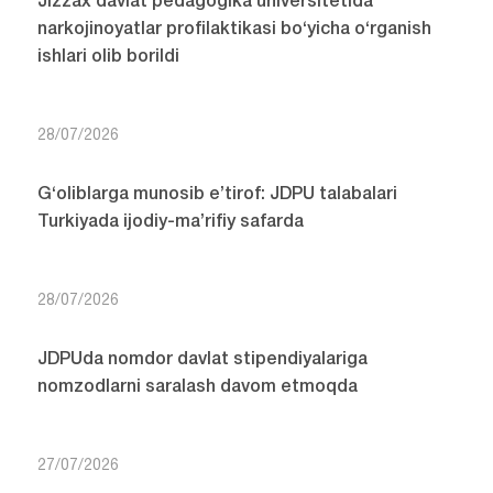
Jizzax davlat pedagogika universitetida
narkojinoyatlar profilaktikasi bo‘yicha o‘rganish
ishlari olib borildi
28/07/2026
G‘oliblarga munosib e’tirof: JDPU talabalari
Turkiyada ijodiy-ma’rifiy safarda
28/07/2026
JDPUda nomdor davlat stipendiyalariga
nomzodlarni saralash davom etmoqda
27/07/2026