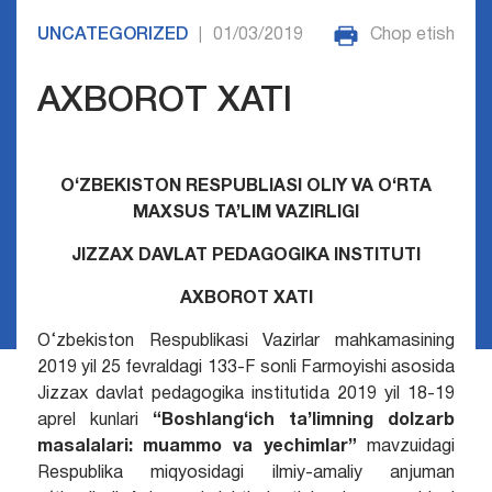
UNCATEGORIZED
01/03/2019
Chop etish
|
AXBOROT XATI
O‘ZBEKISTON RESPUBLIASI OLIY VA O‘RTA
MAXSUS TA’LIM VAZIRLIGI
JIZZAX DAVLAT PEDAGOGIKA INSTITUTI
AXBOROT XATI
O‘zbekiston Respublikasi Vazirlar mahkamasining
2019 yil 25 fevraldagi 133-F sonli Farmoyishi asosida
Jizzax davlat pedagogika institutida 2019 yil 18-19
aprel kunlari
“Boshlang‘ich ta’limning dolzarb
masalalari: muammo va yechimlar”
mavzuidagi
Respublika miqyosidagi ilmiy-amaliy anjuman