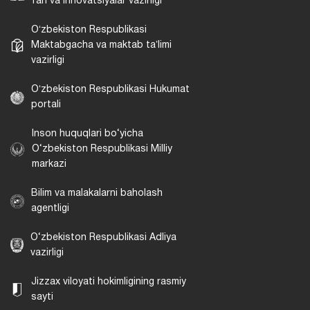
fan va innovatsiyalar vazirligi
Oʻzbekiston Respublikasi
Maktabgacha va maktab taʼlimi
vazirligi
Oʻzbekiston Respublikasi Hukumat
portali
Inson huquqlari bo‘yicha
O‘zbekiston Respublikasi Milliy
markazi
Bilim va malakalarni baholash
agentligi
O‘zbekiston Respublikasi Adliya
vazirligi
Jizzax viloyati hokimligining rasmiy
sayti