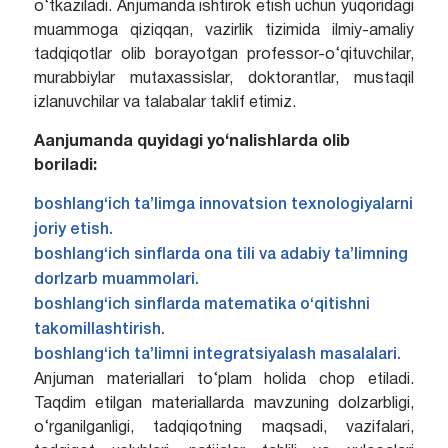
o‘tkaziladi. Anjumanda ishtirok etish uchun yuqoridagi
muammoga qiziqqan, vazirlik tizimida ilmiy-amaliy
tadqiqotlar olib borayotgan professor-o‘qituvchilar,
murabbiylar mutaxassislar, doktorantlar, mustaqil
izlanuvchilar va talabalar taklif etimiz.
Aanjumanda quyidagi yo‘nalishlarda olib
boriladi:
boshlang‘ich ta’limga innovatsion texnologiyalarni
joriy etish.
boshlang‘ich sinflarda ona tili va adabiy ta’limning
dorlzarb muammolari.
boshlang‘ich sinflarda matematika o‘qitishni
takomillashtirish.
boshlang‘ich ta’limni integratsiyalash masalalari.
Anjuman materiallari to‘plam holida chop etiladi.
Taqdim etilgan materiallarda mavzuning dolzarbligi,
o‘rganilganligi, tadqiqotning maqsadi, vazifalari,