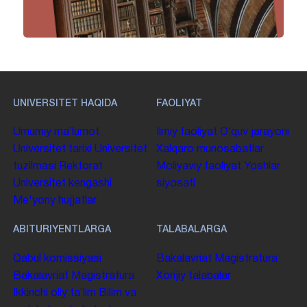
UNIVERSITET HAQIDA
FAOLIYAT
Umumiy maʼlumot
Ilmiy faoliyat
Oʻquv jarayoni
Universitet tarixi
Universitet
Xalqaro munosabatlar
tuzilmasi
Rektorat
Moliyaviy faoliyat
Yoshlar
Universitet kengashi
siyosati
Me'yoriy hujjatlar
ABITURIYENTLARGA
TALABALARGA
Qabul komissiyasi
Bakalavriat
Magistratura
Bakalavriat
Magistratura
Xorijiy talabalar
Ikkinchi oliy taʼlim
Bilim va