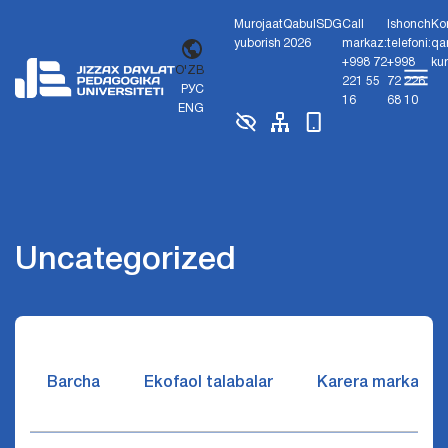
Murojaat
Qabul
SDG
Call
Ishonch
Ko
yuborish
2026
markaz:
telefoni:
qa
+998 72
+998
ku
O'ZB
221 55
72 226
РУС
16
68 10
ENG
Uncategorized
Barcha
Ekofaol talabalar
Karera markazi