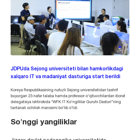
JDPUda Sejong universiteti bilan hamkorlikdagi
xalqaro IT va madaniyat dasturiga start berildi
Koreya Respublikasining nufuzli Sejong universitetidan tashrif
buyurgan 23 nafar talaba hamda professor-o‘qituvchilardan iborat
delegatsiya ishtirokida “WFK IT Ko‘ngillilar Guruhi Dasturi”ning
tantanali ochilish marosimi bo‘lib o‘tdi.
So'nggi yangiliklar