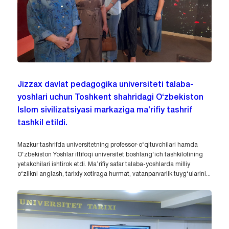
Jizzax davlat pedagogika universiteti talaba-
yoshlari uchun Toshkent shahridagi O‘zbekiston
Islom sivilizatsiyasi markaziga ma’rifiy tashrif
tashkil etildi.
Mazkur tashrifda universitetning professor-o‘qituvchilari hamda
O‘zbekiston Yoshlar ittifoqi universitet boshlang‘ich tashkilotining
yetakchilari ishtirok etdi. Ma’rifiy safar talaba-yoshlarda milliy
o‘zlikni anglash, tarixiy xotiraga hurmat, vatanparvarlik tuyg‘ularini...