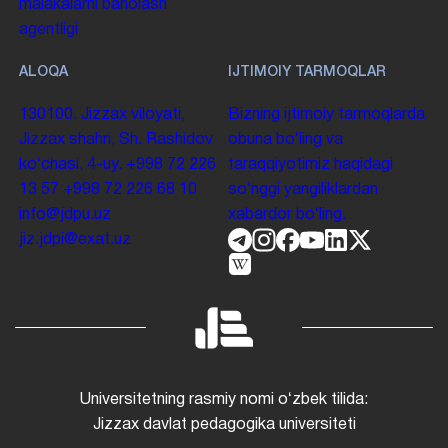
malakalarni baholash
agentligi
ALOQA
IJTIMOIY TARMOQLAR
130100. Jizzax viloyati,
Bizning ijtimoiy tarmoqlarda
Jizzax shahri, Sh. Rashidov
obuna boʻling va
koʻchasi, 4-uy.
+998 72 226
taraqqiyotimiz haqidagi
13 57
+998 72 226 68 10
soʻnggi yangiliklardan
info@jdpu.uz
xabardor boʻling.
jiz.jdpi@exat.uz
Universitetning rasmiy nomi oʻzbek tilida:
Jizzax davlat pedagogika universiteti