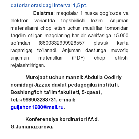
qatorlar orasidagi interval 1,5 pt.
Eslatma
: maqolalar 1 nusxa qog‘ozda va
elektron variantda topshirilishi lozim. Anjuman
materiallarini chop etish uchun mualliflar tomonidan
taqdim etilgan maqolaning har bir sahifasiga 15.000
so‘mdan (8600332999926557 plastik karta
raqamiga) to‘lanadi. Anjuman dasturiga muvofiq
anjuman materiallari (PDF) chop etilishi
rejalashtirirlgan.
Murojaat uchun manzil: Abdulla Qodiriy
nomidagi Jizzax davlat pedagogika instituti,
Boshlang‘ich ta’lim fakulteti, 5-qavat,
tel.:+998903283731, e-mail:
guljahon1980@mail.ru
.
Konferensiya
kordinatori f.f.d.
G.Jumanazarova.