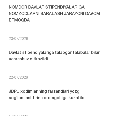
NOMDOR DAVLAT STIPENDIYALARIGA
NOMZODLARNI SARALASH JARAYONI DAVOM
ETMOQDA
23/07/2026
Davlat stipendiyalariga talabgor talabalar bilan
uchrashuv o‘tkazildi
22/07/2026
JDPU xodimlarining farzandlari yozgi
sog‘lomlashtirish oromgohiga kuzatildi