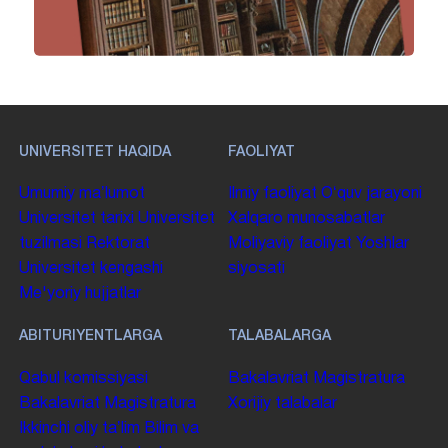
UNIVERSITET HAQIDA
FAOLIYAT
Umumiy maʼlumot
Ilmiy faoliyat
Oʻquv jarayoni
Universitet tarixi
Universitet
Xalqaro munosabatlar
tuzilmasi
Rektorat
Moliyaviy faoliyat
Yoshlar
Universitet kengashi
siyosati
Me'yoriy hujjatlar
ABITURIYENTLARGA
TALABALARGA
Qabul komissiyasi
Bakalavriat
Magistratura
Bakalavriat
Magistratura
Xorijiy talabalar
Ikkinchi oliy taʼlim
Bilim va