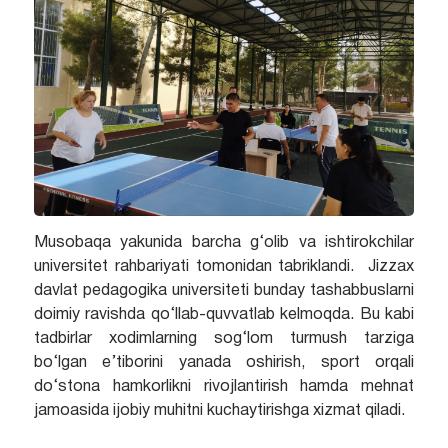
Musobaqa yakunida barcha g‘olib va ishtirokchilar
universitet rahbariyati tomonidan tabriklandi. Jizzax
davlat pedagogika universiteti bunday tashabbuslarni
doimiy ravishda qo‘llab-quvvatlab kelmoqda. Bu kabi
tadbirlar xodimlarning sog‘lom turmush tarziga
bo‘lgan e’tiborini yanada oshirish, sport orqali
do‘stona hamkorlikni rivojlantirish hamda mehnat
jamoasida ijobiy muhitni kuchaytirishga xizmat qiladi.