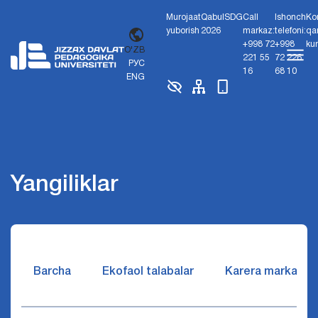
Murojaat
Qabul
SDG
Call
Ishonch
Ko
yuborish
2026
markaz:
telefoni:
qa
+998 72
+998
ku
O'ZB
221 55
72 226
РУС
16
68 10
ENG
Yangiliklar
Barcha
Ekofaol talabalar
Karera markazi