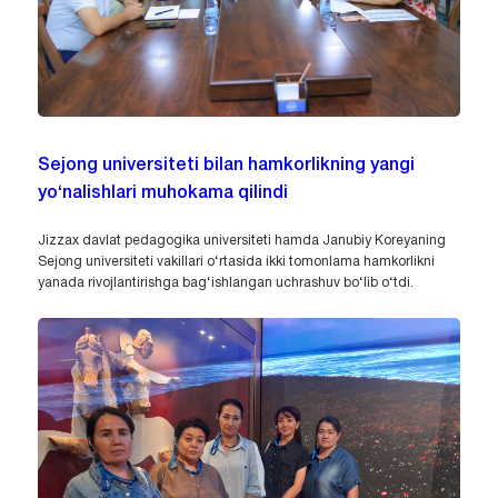
Sejong universiteti bilan hamkorlikning yangi
yo‘nalishlari muhokama qilindi
Jizzax davlat pedagogika universiteti hamda Janubiy Koreyaning
Sejong universiteti vakillari o‘rtasida ikki tomonlama hamkorlikni
yanada rivojlantirishga bag‘ishlangan uchrashuv bo‘lib o‘tdi.