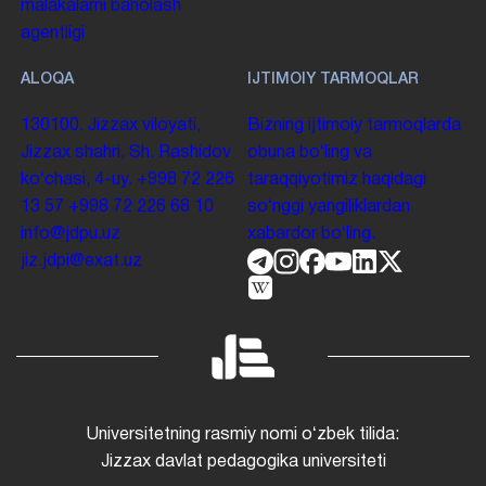
malakalarni baholash
agentligi
ALOQA
IJTIMOIY TARMOQLAR
130100. Jizzax viloyati,
Bizning ijtimoiy tarmoqlarda
Jizzax shahri, Sh. Rashidov
obuna boʻling va
koʻchasi, 4-uy.
+998 72 226
taraqqiyotimiz haqidagi
13 57
+998 72 226 68 10
soʻnggi yangiliklardan
info@jdpu.uz
xabardor boʻling.
jiz.jdpi@exat.uz
Universitetning rasmiy nomi oʻzbek tilida:
Jizzax davlat pedagogika universiteti