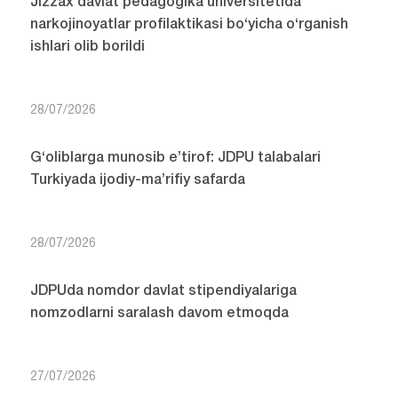
Jizzax davlat pedagogika universitetida
narkojinoyatlar profilaktikasi bo‘yicha o‘rganish
ishlari olib borildi
28/07/2026
G‘oliblarga munosib e’tirof: JDPU talabalari
Turkiyada ijodiy-ma’rifiy safarda
28/07/2026
JDPUda nomdor davlat stipendiyalariga
nomzodlarni saralash davom etmoqda
27/07/2026