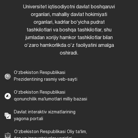
Universitet iqtisodiyotni davlat boshqaruvi
organlari, mahalliy davlat hokimiyati
organlari, kadrlar boʻyicha pudrat
tashkilotlari va boshqa tashkilotlar, shu
jumladan xorijiy hamkor tashkilotlar bilan
oʻzaro hamkorlikda oʻz faoliyatini amalga
oshiradi.
Oʻzbekiston Respublikasi
Prezidentining rasmiy veb-sayti
Oʻzbekiston Respublikasi
qonunchilik maʼlumotlari milliy bazasi
Davlat interaktiv xizmatlarining
yagona portali
Oʻzbekiston Respublikasi Oliy taʼlim,