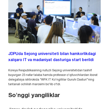
JDPUda Sejong universiteti bilan hamkorlikdagi
xalqaro IT va madaniyat dasturiga start berildi
Koreya Respublikasining nufuzli Sejong universitetidan tashrif
buyurgan 23 nafar talaba hamda professor-o‘qituvchilardan iborat
delegatsiya ishtirokida “WFK IT Ko‘ngillilar Guruhi Dasturi”ning
tantanali ochilish marosimi bo‘lib o‘tdi.
So'nggi yangiliklar