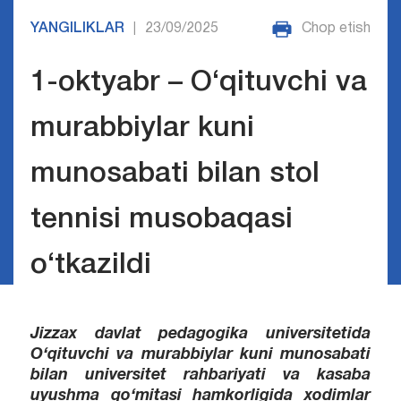
YANGILIKLAR
23/09/2025
Chop etish
|
1-oktyabr – O‘qituvchi va
murabbiylar kuni
munosabati bilan stol
tennisi musobaqasi
o‘tkazildi
Jizzax davlat pedagogika universitetida
O‘qituvchi va murabbiylar kuni munosabati
bilan universitet rahbariyati va kasaba
uyushma qo‘mitasi hamkorligida xodimlar