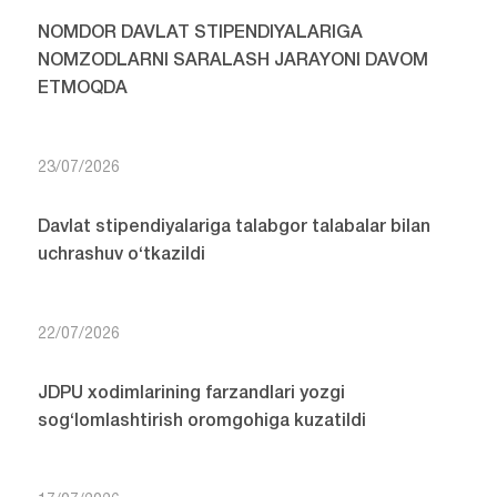
NOMDOR DAVLAT STIPENDIYALARIGA
NOMZODLARNI SARALASH JARAYONI DAVOM
ETMOQDA
23/07/2026
Davlat stipendiyalariga talabgor talabalar bilan
uchrashuv o‘tkazildi
22/07/2026
JDPU xodimlarining farzandlari yozgi
sog‘lomlashtirish oromgohiga kuzatildi