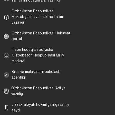
fan va innovatsiyalar vazirligi
Oʻzbekiston Respublikasi
Maktabgacha va maktab taʼlimi
vazirligi
Oʻzbekiston Respublikasi Hukumat
portali
Inson huquqlari bo‘yicha
O‘zbekiston Respublikasi Milliy
markazi
Bilim va malakalarni baholash
agentligi
O‘zbekiston Respublikasi Adliya
vazirligi
Jizzax viloyati hokimligining rasmiy
sayti