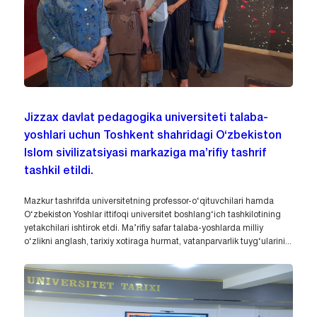
Jizzax davlat pedagogika universiteti talaba-
yoshlari uchun Toshkent shahridagi O‘zbekiston
Islom sivilizatsiyasi markaziga ma’rifiy tashrif
tashkil etildi.
Mazkur tashrifda universitetning professor-o‘qituvchilari hamda
O‘zbekiston Yoshlar ittifoqi universitet boshlang‘ich tashkilotining
yetakchilari ishtirok etdi. Ma’rifiy safar talaba-yoshlarda milliy
o‘zlikni anglash, tarixiy xotiraga hurmat, vatanparvarlik tuyg‘ularini...