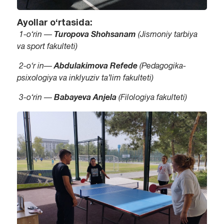
Ayollar o‘rtasida:
1-o‘rin —
Turopova Shohsanam
(Jismoniy tarbiya
va sport fakulteti)
2-o‘r in—
Abdula­kimova Refede
(Pedagogika-
psixologiya va inklyuziv ta’lim fakulteti)
3-o‘rin —
Babayeva Anjela
(Filologiya fakulteti)