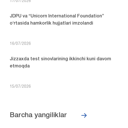
17/07/2026
JDPU va “Unicorn International Foundation”
o‘rtasida hamkorlik hujjatlari imzolandi
16/07/2026
Jizzaxda test sinovlarining ikkinchi kuni davom
etmoqda
15/07/2026
Barcha yangiliklar