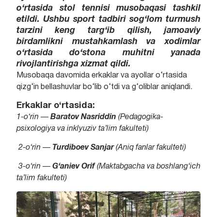
o‘rtasida stol tennisi musobaqasi tashkil
etildi. Ushbu sport tadbiri sog‘lom turmush
tarzini keng targ‘ib qilish, jamoaviy
birdamlikni mustahkamlash va xodimlar
o‘rtasida do‘stona muhitni yanada
rivojlantirishga xizmat qildi.
Musobaqa davomida erkaklar va ayollar o‘rtasida
qizg‘in bellashuvlar bo‘lib o‘tdi va g‘oliblar aniqlandi.
Erkaklar o‘rtasida:
1-o‘rin —
Baratov Nasriddin
(Pedagogika-
psixologiya va inklyuziv ta’lim fakulteti)
2-o‘rin —
Turdiboev Sanjar
(Aniq fanlar fakulteti)
3-o‘rin —
G‘aniev Orif
(Maktabgacha va boshlang‘ich
ta’lim fakulteti)