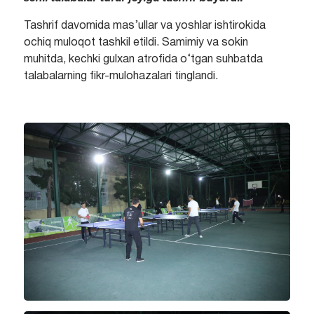
Tashrif davomida mas’ullar va yoshlar ishtirokida
ochiq muloqot tashkil etildi. Samimiy va sokin
muhitda, kechki gulxan atrofida o‘tgan suhbatda
talabalarning fikr-mulohazalari tinglandi.