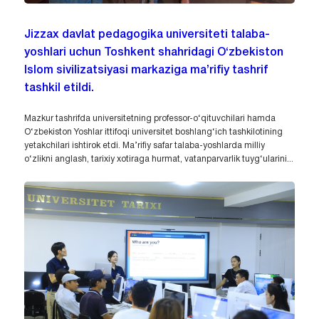
Jizzax davlat pedagogika universiteti talaba-
yoshlari uchun Toshkent shahridagi O‘zbekiston
Islom sivilizatsiyasi markaziga ma’rifiy tashrif
tashkil etildi.
Mazkur tashrifda universitetning professor-o‘qituvchilari hamda
O‘zbekiston Yoshlar ittifoqi universitet boshlang‘ich tashkilotining
yetakchilari ishtirok etdi. Ma’rifiy safar talaba-yoshlarda milliy
o‘zlikni anglash, tarixiy xotiraga hurmat, vatanparvarlik tuyg‘ularini...