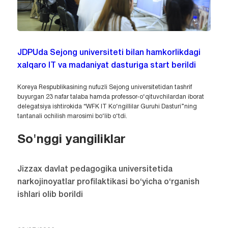
JDPUda Sejong universiteti bilan hamkorlikdagi
xalqaro IT va madaniyat dasturiga start berildi
Koreya Respublikasining nufuzli Sejong universitetidan tashrif
buyurgan 23 nafar talaba hamda professor-o‘qituvchilardan iborat
delegatsiya ishtirokida “WFK IT Ko‘ngillilar Guruhi Dasturi”ning
tantanali ochilish marosimi bo‘lib o‘tdi.
So'nggi yangiliklar
Jizzax davlat pedagogika universitetida
narkojinoyatlar profilaktikasi bo‘yicha o‘rganish
ishlari olib borildi