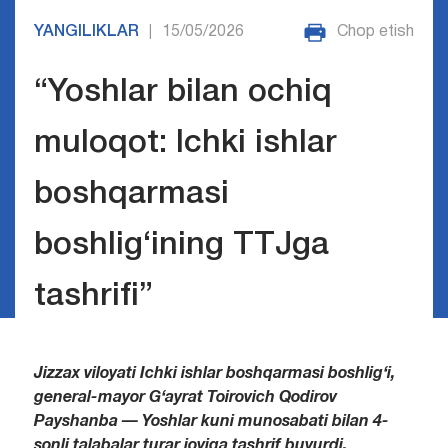
YANGILIKLAR
15/05/2026
Chop etish
|
“Yoshlar bilan ochiq
muloqot: Ichki ishlar
boshqarmasi
boshlig‘ining TTJga
tashrifi”
Jizzax viloyati Ichki ishlar boshqarmasi boshlig‘i,
general-mayor G‘ayrat Toirovich Qodirov
Payshanba — Yoshlar kuni munosabati bilan 4-
sonli talabalar turar joyiga tashrif buyurdi.