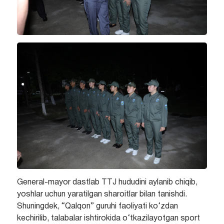
General-mayor dastlab TTJ hududini aylanib chiqib,
yoshlar uchun yaratilgan sharoitlar bilan tanishdi.
Shuningdek, “Qalqon” guruhi faoliyati ko‘zdan
kechirilib, talabalar ishtirokida o‘tkazilayotgan sport