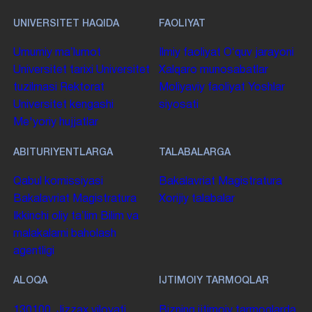
UNIVERSITET HAQIDA
FAOLIYAT
Umumiy maʼlumot
Ilmiy faoliyat
Oʻquv jarayoni
Universitet tarixi
Universitet
Xalqaro munosabatlar
tuzilmasi
Rektorat
Moliyaviy faoliyat
Yoshlar
Universitet kengashi
siyosati
Me'yoriy hujjatlar
ABITURIYENTLARGA
TALABALARGA
Qabul komissiyasi
Bakalavriat
Magistratura
Bakalavriat
Magistratura
Xorijiy talabalar
Ikkinchi oliy taʼlim
Bilim va
malakalarni baholash
agentligi
ALOQA
IJTIMOIY TARMOQLAR
130100. Jizzax viloyati,
Bizning ijtimoiy tarmoqlarda