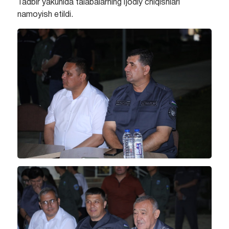
Tadbir yakunida talabalarning ijodiy chiqishlari
namoyish etildi.