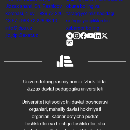
Jizzax shahri, Sh. Rashidov
obuna boʻling va
koʻchasi, 4-uy.
+998 72 226
taraqqiyotimiz haqidagi
13 57
+998 72 226 68 10
soʻnggi yangiliklardan
info@jdpu.uz
xabardor boʻling.
jiz.jdpi@exat.uz
Universitetning rasmiy nomi oʻzbek tilida:
Jizzax davlat pedagogika universiteti
Universitet iqtisodiyotni davlat boshqaruvi
organlari, mahalliy davlat hokimiyati
organlari, kadrlar boʻyicha pudrat
tashkilotlari va boshqa tashkilotlar, shu