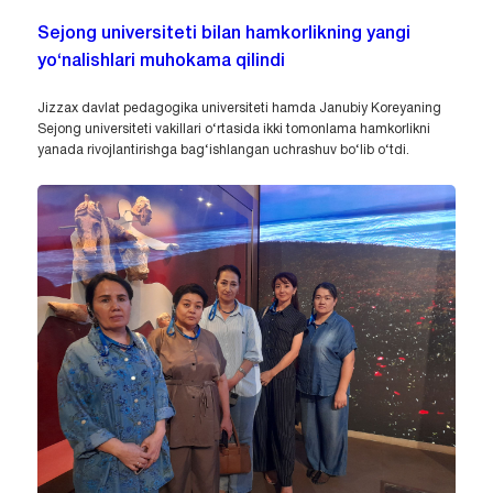
Sejong universiteti bilan hamkorlikning yangi
yo‘nalishlari muhokama qilindi
Jizzax davlat pedagogika universiteti hamda Janubiy Koreyaning
Sejong universiteti vakillari o‘rtasida ikki tomonlama hamkorlikni
yanada rivojlantirishga bag‘ishlangan uchrashuv bo‘lib o‘tdi.