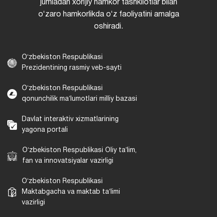
jumladan xorijiy hamkor tashkilotlar bilan
oʻzaro hamkorlikda oʻz faoliyatini amalga
oshiradi.
Oʻzbekiston Respublikasi
Prezidentining rasmiy veb-sayti
Oʻzbekiston Respublikasi
qonunchilik maʼlumotlari milliy bazasi
Davlat interaktiv xizmatlarining
yagona portali
Oʻzbekiston Respublikasi Oliy taʼlim,
fan va innovatsiyalar vazirligi
Oʻzbekiston Respublikasi
Maktabgacha va maktab taʼlimi
vazirligi