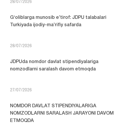
28/07/2026
G‘oliblarga munosib e’tirof: JDPU talabalari
Turkiyada ijodiy-ma’rifiy safarda
28/07/2026
JDPUda nomdor davlat stipendiyalariga
nomzodlarni saralash davom etmoqda
27/07/2026
NOMDOR DAVLAT STIPENDIYALARIGA
NOMZODLARNI SARALASH JARAYONI DAVOM
ETMOQDA