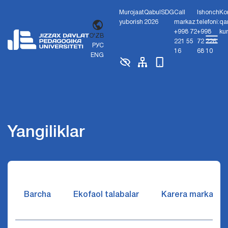
Murojaat
Qabul
SDG
Call
Ishonch
Ko
yuborish
2026
markaz:
telefoni:
qa
+998 72
+998
ku
O'ZB
221 55
72 226
РУС
16
68 10
ENG
Yangiliklar
Barcha
Ekofaol talabalar
Karera markazi