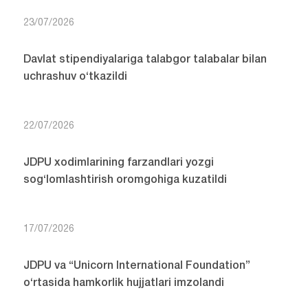
23/07/2026
Davlat stipendiyalariga talabgor talabalar bilan
uchrashuv o‘tkazildi
22/07/2026
JDPU xodimlarining farzandlari yozgi
sog‘lomlashtirish oromgohiga kuzatildi
17/07/2026
JDPU va “Unicorn International Foundation”
o‘rtasida hamkorlik hujjatlari imzolandi