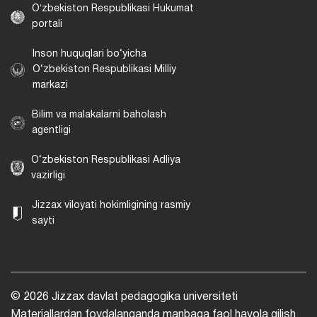
Oʻzbekiston Respublikasi Hukumat
portali
Inson huquqlari bo‘yicha
O‘zbekiston Respublikasi Milliy
markazi
Bilim va malakalarni baholash
agentligi
O‘zbekiston Respublikasi Adliya
vazirligi
Jizzax viloyati hokimligining rasmiy
sayti
© 2026 Jizzax davlat pedagogika universiteti
Materiallardan foydalanganda manbaga faol havola qilish