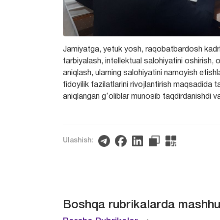
Jamiyatga, yetuk yosh, raqobatbardosh kadrlarn
tarbiyalash, intellektual salohiyatini oshirish, 
aniqlash, ularning salohiyatini namoyish etish
fidoyilik fazilatlarini rivojlantirish maqsadida
aniqlangan g‘oliblar munosib taqdirdanishdi va
Ulashish:
Boshqa rubrikalarda mashhu