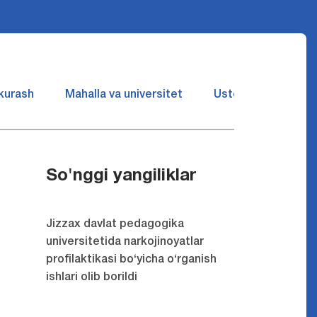
 kurash
Mahalla va universitet
Ustozlar suhbatin 
So'nggi yangiliklar
Jizzax davlat pedagogika
universitetida narkojinoyatlar
profilaktikasi bo‘yicha o‘rganish
ishlari olib borildi