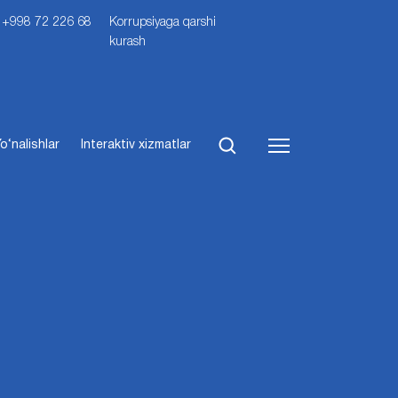
i: +998 72 226 68
Korrupsiyaga qarshi
kurash
o‘nalishlar
Interaktiv xizmatlar