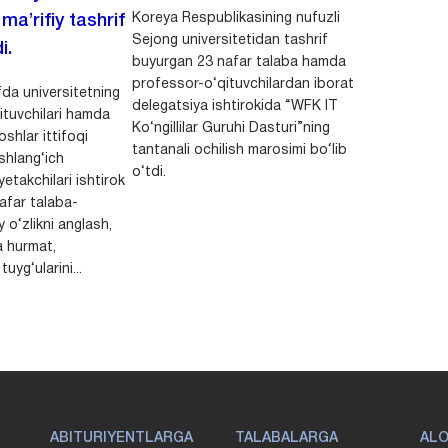
Koreya Respublikasining nufuzli
a’rifiy tashrif
Sejong universitetidan tashrif
i.
buyurgan 23 nafar talaba hamda
professor-o‘qituvchilardan iborat
da universitetning
delegatsiya ishtirokida “WFK IT
ituvchilari hamda
Ko‘ngillilar Guruhi Dasturi”ning
shlar ittifoqi
tantanali ochilish marosimi bo‘lib
shlang‘ich
o‘tdi.
yetakchilari ishtirok
safar talaba-
y o‘zlikni anglash,
a hurmat,
uyg‘ularini...
ABITURIYENTLARGA
TALABALARGA
AL