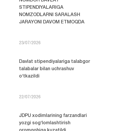
NOMDOR DAVLAT
STIPENDIYALARIGA
NOMZODLARNI SARALASH
JARAYONI DAVOM ETMOQDA
23/07/2026
Davlat stipendiyalariga talabgor
talabalar bilan uchrashuv
o‘tkazildi
22/07/2026
JDPU xodimlarining farzandlari
yozgi sog‘lomlashtirish
oromgohiga kuzatildi