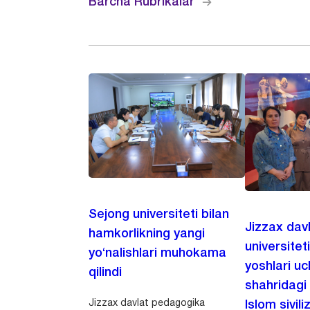
Barcha Rubrikalar
Sejong universiteti bilan
Jizzax dav
hamkorlikning yangi
universitet
yo‘nalishlari muhokama
yoshlari u
qilindi
shahridagi
Jizzax davlat pedagogika
Islom sivili