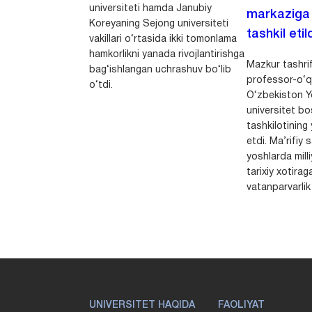
universiteti hamda Janubiy
markaziga m
Koreyaning Sejong universiteti
tashkil etild
vakillari o‘rtasida ikki tomonlama
hamkorlikni yanada rivojlantirishga
Mazkur tashrif
bag‘ishlangan uchrashuv bo‘lib
professor-o‘q
o‘tdi.
O‘zbekiston Yo
universitet bo
tashkilotining 
etdi. Ma’rifiy 
yoshlarda milli
tarixiy xotirag
vatanparvarlik t
UNIVERSITET HAQIDA
FAOLIYAT