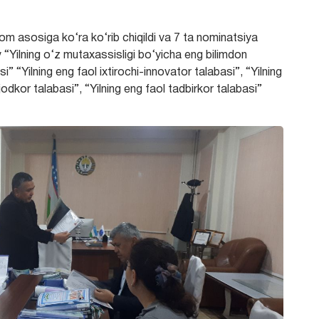
zom asosiga ko‘ra ko‘rib chiqildi va 7 ta nominatsiya
 “Yilning o‘z mutaxassisligi bo‘yicha eng bilimdon
si” “Yilning eng faol ixtirochi-innovator talabasi”, “Yilning
ijodkor talabasi”, “Yilning eng faol tadbirkor talabasi”