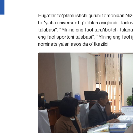
Hujjatlar to‘plami ishchi guruhi tomonidan Ni
bo‘yicha universitet g‘oliblari aniqlandi.
Tanlov
talabasi”, “Yilning eng faol targ‘ibotchi talaba
eng faol sportchi talabasi”, “Yilning eng faol 
nominatsiyalari asosida o‘tkazildi.