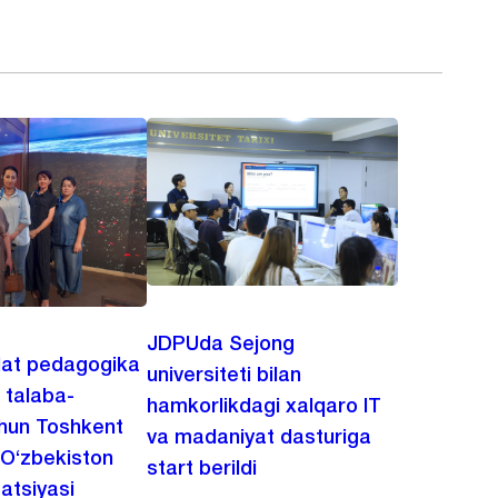
JDPUda Sejong
lat pedagogika
universiteti bilan
i talaba-
hamkorlikdagi xalqaro IT
chun Toshkent
va madaniyat dasturiga
 O‘zbekiston
start berildi
zatsiyasi