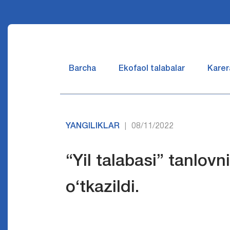
Barcha
Ekofaol talabalar
Karer
YANGILIKLAR
08/11/2022
|
“Yil talabasi” tanlovn
o‘tkazildi.