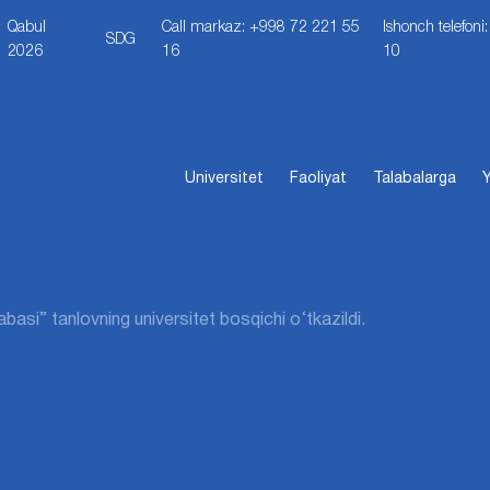
Qabul
Call markaz: +998 72 221 55
Ishonch telefon
SDG
2026
16
10
Universitet
Faoliyat
Talabalarga
Y
labasi” tanlovning universitet bosqichi o‘tkazildi.