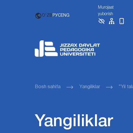
Murojaat
yuborish
O'ZB
РУС
ENG
Bosh sahifa
Yangiliklar
“Yil ta
Yangiliklar