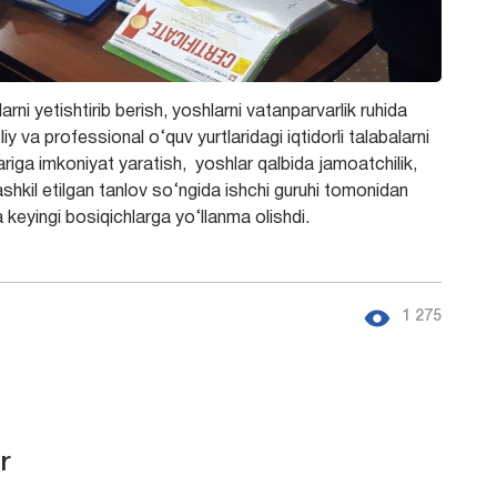
i yetishtirib berish, yoshlarni vatanparvarlik ruhida
oliy va professional o‘quv yurtlaridagi iqtidorli talabalarni
lariga imkoniyat yaratish, yoshlar qalbida jamoatchilik,
 tashkil etilgan tanlov so‘ngida ishchi guruhi tomonidan
 keyingi bosiqichlarga yo‘llanma olishdi.
1 275
r