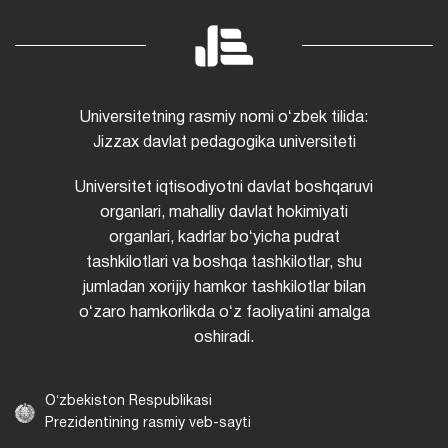
Universitetning rasmiy nomi oʻzbek tilida:
Jizzax davlat pedagogika universiteti
Universitet iqtisodiyotni davlat boshqaruvi
organlari, mahalliy davlat hokimiyati
organlari, kadrlar boʻyicha pudrat
tashkilotlari va boshqa tashkilotlar, shu
jumladan xorijiy hamkor tashkilotlar bilan
oʻzaro hamkorlikda oʻz faoliyatini amalga
oshiradi.
Oʻzbekiston Respublikasi
Prezidentining rasmiy veb-sayti