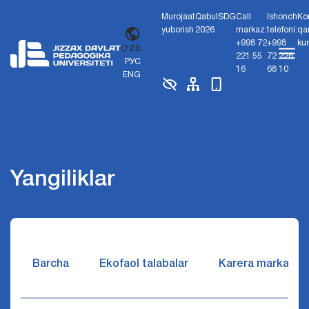
Murojaat
Qabul
SDG
Call
Ishonch
Ko
yuborish
2026
markaz:
telefoni:
qa
+998 72
+998
ku
O'ZB
221 55
72 226
РУС
16
68 10
ENG
Yangiliklar
Barcha
Ekofaol talabalar
Karera markazi