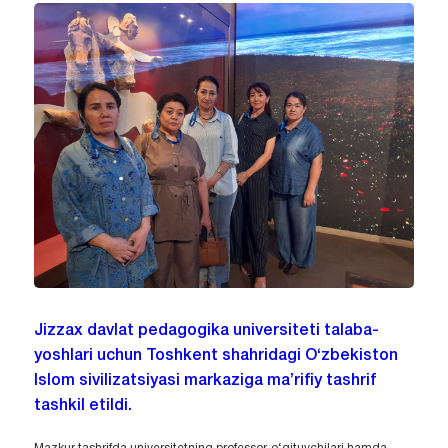
Jizzax davlat pedagogika universiteti talaba-
yoshlari uchun Toshkent shahridagi O‘zbekiston
Islom sivilizatsiyasi markaziga ma’rifiy tashrif
tashkil etildi.