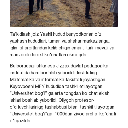
Ta’kidlash joiz Yashil hudud bunyodkorlari o‘z
yashash hududlari, tuman va shahar markazlariga,
iqlim sharoitlaridan kelib chiqib eman, turli mevali va
manzarali daraxt ko‘chatlari ekmoqda.
Bu boradagi ishlar esa Jizzax davlat pedagogika
institutida ham boshlab yuborildi. Instituting
Matematika va informatika fakulteti joylashgan
Kuyovboshi MFY hududida tashkil etilayotgan
“Universitet bog‘i” ga erta tongdan ko‘chat ekish
ishlari boshlab yuborildi. Oliygoh profesor-
o‘qituvchilarinigg tashabbusi bilan tashkil tilayotgan
“Universitet bog‘i”ga 1000dan ziyod archa ko‘chati
o‘tqazilda.