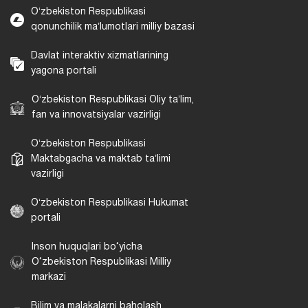
Oʻzbekiston Respublikasi
qonunchilik maʼlumotlari milliy bazasi
Davlat interaktiv xizmatlarining
yagona portali
Oʻzbekiston Respublikasi Oliy taʼlim,
fan va innovatsiyalar vazirligi
Oʻzbekiston Respublikasi
Maktabgacha va maktab taʼlimi
vazirligi
Oʻzbekiston Respublikasi Hukumat
portali
Inson huquqlari bo‘yicha
O‘zbekiston Respublikasi Milliy
markazi
Bilim va malakalarni baholash