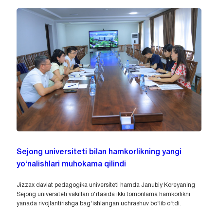
Sejong universiteti bilan hamkorlikning yangi
yo‘nalishlari muhokama qilindi
Jizzax davlat pedagogika universiteti hamda Janubiy Koreyaning
Sejong universiteti vakillari o‘rtasida ikki tomonlama hamkorlikni
yanada rivojlantirishga bag‘ishlangan uchrashuv bo‘lib o‘tdi.