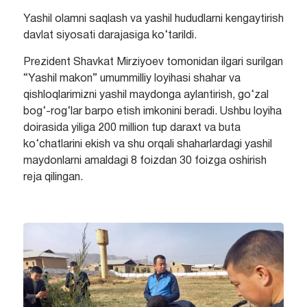
Yashil olamni saqlash va yashil hududlarni kengaytirish
davlat siyosati darajasiga ko‘tarildi.
Prezident Shavkat Mirziyoev tomonidan ilgari surilgan
“Yashil makon” umummilliy loyihasi shahar va
qishloqlarimizni yashil maydonga aylantirish, go‘zal
bog‘-rog‘lar barpo etish imkonini beradi. Ushbu loyiha
doirasida yiliga 200 million tup daraxt va buta
ko‘chatlarini ekish va shu orqali shaharlardagi yashil
maydonlarni amaldagi 8 foizdan 30 foizga oshirish
reja qilingan.