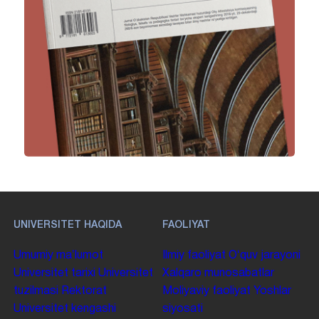
UNIVERSITET HAQIDA
FAOLIYAT
Umumiy maʼlumot
Ilmiy faoliyat
Oʻquv jarayoni
Universitet tarixi
Universitet
Xalqaro munosabatlar
tuzilmasi
Rektorat
Moliyaviy faoliyat
Yoshlar
Universitet kengashi
siyosati