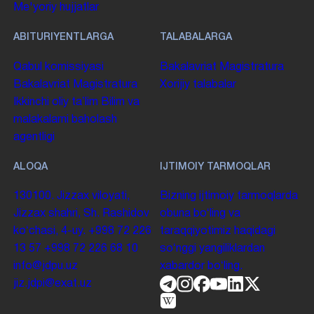
Me'yoriy hujjatlar
ABITURIYENTLARGA
TALABALARGA
Qabul komissiyasi
Bakalavriat
Magistratura
Bakalavriat
Magistratura
Xorijiy talabalar
Ikkinchi oliy taʼlim
Bilim va
malakalarni baholash
agentligi
ALOQA
IJTIMOIY TARMOQLAR
130100. Jizzax viloyati,
Bizning ijtimoiy tarmoqlarda
Jizzax shahri, Sh. Rashidov
obuna boʻling va
koʻchasi, 4-uy.
+998 72 226
taraqqiyotimiz haqidagi
13 57
+998 72 226 68 10
soʻnggi yangiliklardan
info@jdpu.uz
xabardor boʻling.
jiz.jdpi@exat.uz