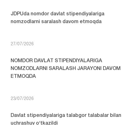
JDPUda nomdor davlat stipendiyalariga
nomzodlarni saralash davom etmoqda
27/07/2026
NOMDOR DAVLAT STIPENDIYALARIGA
NOMZODLARNI SARALASH JARAYONI DAVOM
ETMOQDA
23/07/2026
Davlat stipendiyalariga talabgor talabalar bilan
uchrashuv o‘tkazildi