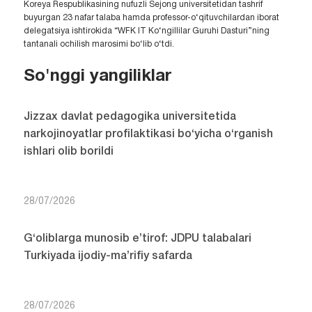
Koreya Respublikasining nufuzli Sejong universitetidan tashrif
buyurgan 23 nafar talaba hamda professor-o‘qituvchilardan iborat
delegatsiya ishtirokida “WFK IT Ko‘ngillilar Guruhi Dasturi”ning
tantanali ochilish marosimi bo‘lib o‘tdi.
So'nggi yangiliklar
Jizzax davlat pedagogika universitetida
narkojinoyatlar profilaktikasi bo‘yicha o‘rganish
ishlari olib borildi
28/07/2026
G‘oliblarga munosib e’tirof: JDPU talabalari
Turkiyada ijodiy-ma’rifiy safarda
28/07/2026