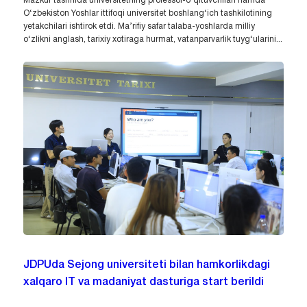
Mazkur tashrifda universitetning professor-o‘qituvchilari hamda
O‘zbekiston Yoshlar ittifoqi universitet boshlang‘ich tashkilotining
yetakchilari ishtirok etdi. Ma’rifiy safar talaba-yoshlarda milliy
o‘zlikni anglash, tarixiy xotiraga hurmat, vatanparvarlik tuyg‘ularini...
JDPUda Sejong universiteti bilan hamkorlikdagi
xalqaro IT va madaniyat dasturiga start berildi