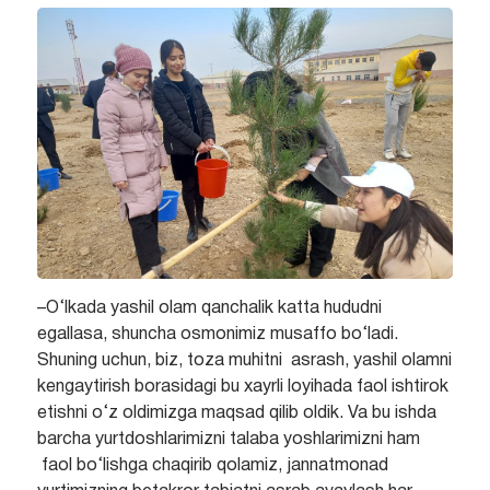
–O‘lkada yashil olam qanchalik katta hududni
egallasa, shuncha osmonimiz musaffo bo‘ladi.
Shuning uchun, biz, toza muhitni asrash, yashil olamni
kengaytirish borasidagi bu xayrli loyihada faol ishtirok
etishni o‘z oldimizga maqsad qilib oldik. Va bu ishda
barcha yurtdoshlarimizni talaba yoshlarimizni ham
faol bo‘lishga chaqirib qolamiz, jannatmonad