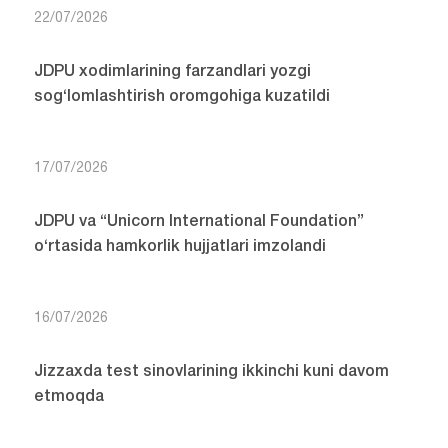
22/07/2026
JDPU xodimlarining farzandlari yozgi
sog‘lomlashtirish oromgohiga kuzatildi
17/07/2026
JDPU va “Unicorn International Foundation”
o‘rtasida hamkorlik hujjatlari imzolandi
16/07/2026
Jizzaxda test sinovlarining ikkinchi kuni davom
etmoqda