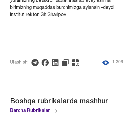
yurtimizning betakror tabiatni asrab avaylash har
birimizning muqaddas burchimizga aylansin -deydi
institut rektori Sh.Sharipov
1 306
Ulashish:
Boshqa rubrikalarda mashhur
Barcha Rubrikalar