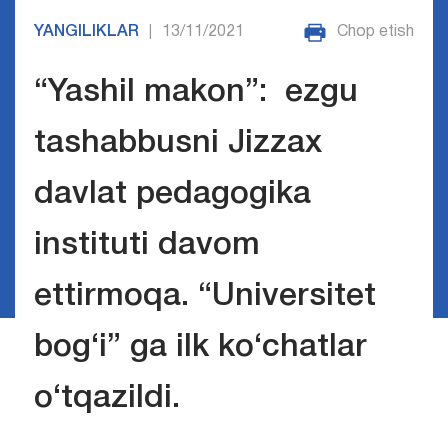
YANGILIKLAR
13/11/2021
Chop etish
|
“Yashil makon”: ezgu
tashabbusni Jizzax
davlat pedagogika
instituti davom
ettirmoqa. “Universitet
bog‘i” ga ilk ko‘chatlar
o‘tqazildi.