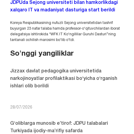
JDPUda Sejong universiteti bilan hamkorlikdagi
xalqaro IT va madaniyat dasturiga start berildi
Koreya Respublikasining nufuzli Sejong universitetidan tashrif
buyurgan 23 nafar talaba hamda professor-o‘qituvchilardan iborat
delegatsiya ishtirokida “WFK IT Ko‘ngillilar Guruhi Dasturi”ning
tantanali ochilish marosimi bo‘lib o‘tdi.
So'nggi yangiliklar
Jizzax davlat pedagogika universitetida
narkojinoyatlar profilaktikasi bo‘yicha o‘rganish
ishlari olib borildi
28/07/2026
G‘oliblarga munosib e’tirof: JDPU talabalari
Turkiyada ijodiy-ma’rifiy safarda