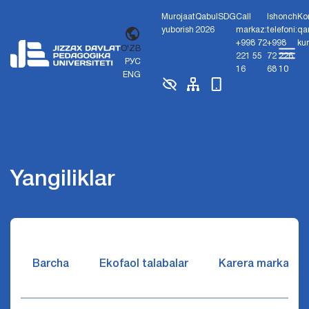
Murojaat
Qabul
SDG
Call
Ishonch
Ko
yuborish
2026
markaz:
telefoni:
qa
+998 72
+998
ku
O'ZB
221 55
72 226
РУС
16
68 10
ENG
Yangiliklar
Barcha
Ekofaol talabalar
Karera markazi