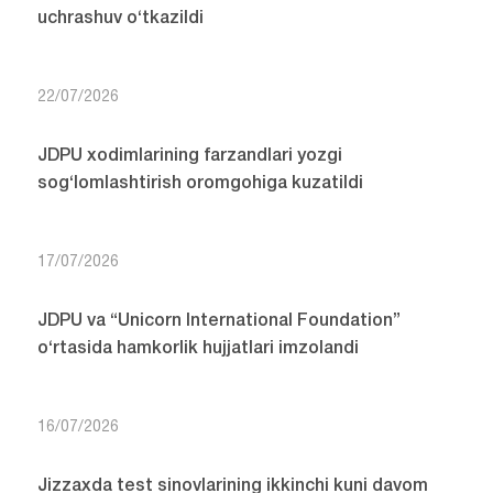
uchrashuv o‘tkazildi
22/07/2026
JDPU xodimlarining farzandlari yozgi
sog‘lomlashtirish oromgohiga kuzatildi
17/07/2026
JDPU va “Unicorn International Foundation”
o‘rtasida hamkorlik hujjatlari imzolandi
16/07/2026
Jizzaxda test sinovlarining ikkinchi kuni davom