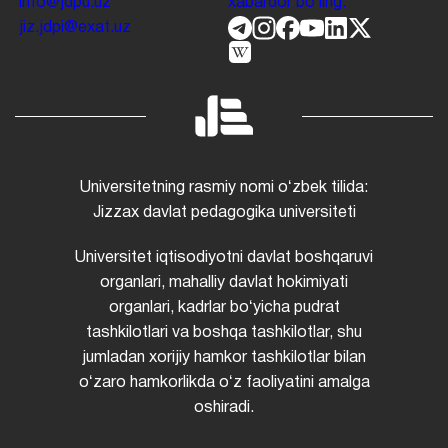
info@jdpu.uz
xabardor boʻling.
jiz.jdpi@exat.uz
Universitetning rasmiy nomi oʻzbek tilida:
Jizzax davlat pedagogika universiteti
Universitet iqtisodiyotni davlat boshqaruvi
organlari, mahalliy davlat hokimiyati
organlari, kadrlar boʻyicha pudrat
tashkilotlari va boshqa tashkilotlar, shu
jumladan xorijiy hamkor tashkilotlar bilan
oʻzaro hamkorlikda oʻz faoliyatini amalga
oshiradi.