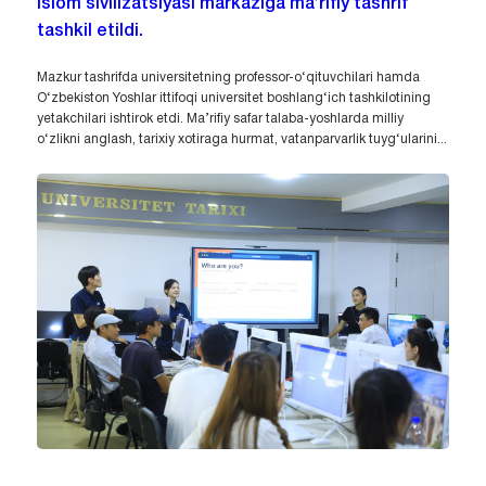
Islom sivilizatsiyasi markaziga ma’rifiy tashrif
tashkil etildi.
Mazkur tashrifda universitetning professor-o‘qituvchilari hamda
O‘zbekiston Yoshlar ittifoqi universitet boshlang‘ich tashkilotining
yetakchilari ishtirok etdi. Ma’rifiy safar talaba-yoshlarda milliy
o‘zlikni anglash, tarixiy xotiraga hurmat, vatanparvarlik tuyg‘ularini...