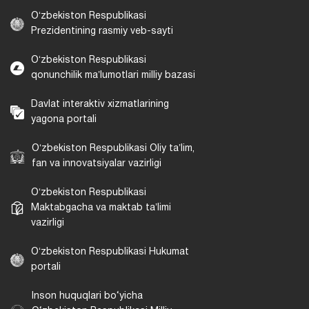
Oʻzbekiston Respublikasi
Prezidentining rasmiy veb-sayti
Oʻzbekiston Respublikasi
qonunchilik maʼlumotlari milliy bazasi
Davlat interaktiv xizmatlarining
yagona portali
Oʻzbekiston Respublikasi Oliy taʼlim,
fan va innovatsiyalar vazirligi
Oʻzbekiston Respublikasi
Maktabgacha va maktab taʼlimi
vazirligi
Oʻzbekiston Respublikasi Hukumat
portali
Inson huquqlari bo‘yicha