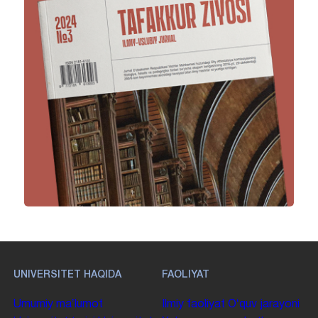
UNIVERSITET HAQIDA
FAOLIYAT
Umumiy maʼlumot
Ilmiy faoliyat
Oʻquv jarayoni