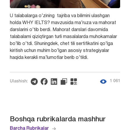
U talabalarga o‘zining tajriba va bilimini ulashgan
holda WHY IELTS? mavzusida ma’ruza va mahorat
darslarini o‘tib berdi. Mahorat darslari davomida
talabalarni qiziqtirgan turli masalalarda muhokamalar
bo‘lib o‘tdi. Shuningdek, chet tili sertifikatini qo‘lga
kiritish uchun muhim bo‘lgan asosiy strategiyalar
haqida kerakli ma’lumotlar berib o‘tildi.
1 061
Ulashish:
Boshqa rubrikalarda mashhur
Barcha Rubrikalar