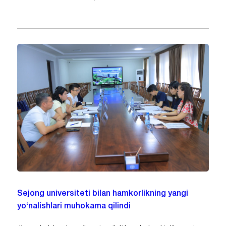
Sejong universiteti bilan hamkorlikning yangi
yo‘nalishlari muhokama qilindi