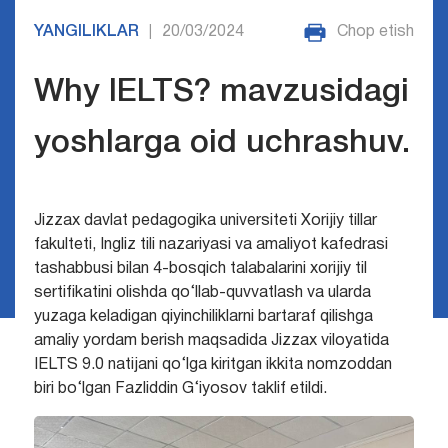
YANGILIKLAR
20/03/2024
Chop etish
|
Why IELTS? mavzusidagi
yoshlarga oid uchrashuv.
Jizzax davlat pedagogika universiteti Xorijiy tillar
fakulteti, Ingliz tili nazariyasi va amaliyot kafedrasi
tashabbusi bilan 4-bosqich talabalarini xorijiy til
sertifikatini olishda qo‘llab-quvvatlash
va ularda
yuzaga keladigan qiyinchiliklarni bartaraf qilishga
amaliy yordam berish maqsadida Jizzax viloyatida
IELTS 9.0 natijani qo‘lga kiritgan ikkita nomzoddan
biri bo‘lgan Fazliddin G‘iyosov taklif etildi.