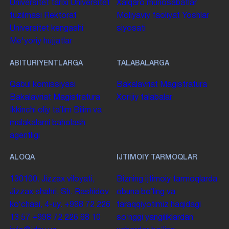
Universitet tarixi
Universitet
Xalqaro munosabatlar
tuzilmasi
Rektorat
Moliyaviy faoliyat
Yoshlar
Universitet kengashi
siyosati
Me'yoriy hujjatlar
ABITURIYENTLARGA
TALABALARGA
Qabul komissiyasi
Bakalavriat
Magistratura
Bakalavriat
Magistratura
Xorijiy talabalar
Ikkinchi oliy taʼlim
Bilim va
malakalarni baholash
agentligi
ALOQA
IJTIMOIY TARMOQLAR
130100. Jizzax viloyati,
Bizning ijtimoiy tarmoqlarda
Jizzax shahri, Sh. Rashidov
obuna boʻling va
koʻchasi, 4-uy.
+998 72 226
taraqqiyotimiz haqidagi
13 57
+998 72 226 68 10
soʻnggi yangiliklardan