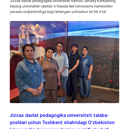
Jizzax davlat pedagogika universiteti hamda Janubiy Koreyaning
Sejong universiteti vakillari o‘rtasida ikki tomonlama hamkorlikni
yanada rivojlantirishga bag‘ishlangan uchrashuv bo‘lib o‘tdi.
Jizzax davlat pedagogika universiteti talaba-
yoshlari uchun Toshkent shahridagi O‘zbekiston