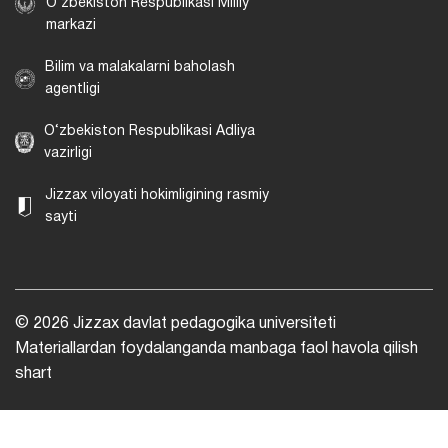
O‘zbekiston Respublikasi Milliy
markazi
Bilim va malakalarni baholash
agentligi
O‘zbekiston Respublikasi Adliya
vazirligi
Jizzax viloyati hokimligining rasmiy
sayti
© 2026 Jizzax davlat pedagogika universiteti
Materiallardan foydalanganda manbaga faol havola qilish
shart