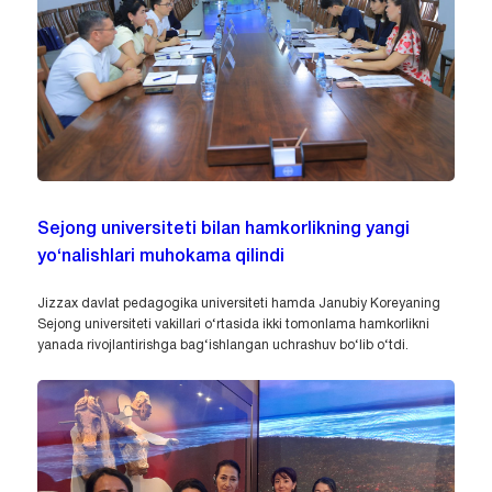
Sejong universiteti bilan hamkorlikning yangi
yo‘nalishlari muhokama qilindi
Jizzax davlat pedagogika universiteti hamda Janubiy Koreyaning
Sejong universiteti vakillari o‘rtasida ikki tomonlama hamkorlikni
yanada rivojlantirishga bag‘ishlangan uchrashuv bo‘lib o‘tdi.