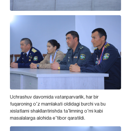
Uchrashuv davomida vatanparvarlik, har bir
fuqaroning o‘z mamlakati oldidagi burchi va bu
xislatlarni shakllantirishda ta’limning o‘rni kabi
masalalarga alohida e’tibor qaratildi.