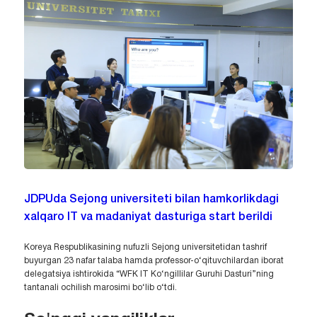
JDPUda Sejong universiteti bilan hamkorlikdagi
xalqaro IT va madaniyat dasturiga start berildi
Koreya Respublikasining nufuzli Sejong universitetidan tashrif
buyurgan 23 nafar talaba hamda professor-o‘qituvchilardan iborat
delegatsiya ishtirokida “WFK IT Ko‘ngillilar Guruhi Dasturi”ning
tantanali ochilish marosimi bo‘lib o‘tdi.