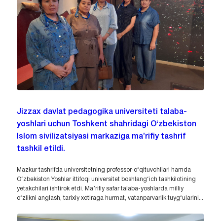
Jizzax davlat pedagogika universiteti talaba-
yoshlari uchun Toshkent shahridagi O‘zbekiston
Islom sivilizatsiyasi markaziga ma’rifiy tashrif
tashkil etildi.
Mazkur tashrifda universitetning professor-o‘qituvchilari hamda
O‘zbekiston Yoshlar ittifoqi universitet boshlang‘ich tashkilotining
yetakchilari ishtirok etdi. Ma’rifiy safar talaba-yoshlarda milliy
o‘zlikni anglash, tarixiy xotiraga hurmat, vatanparvarlik tuyg‘ularini...