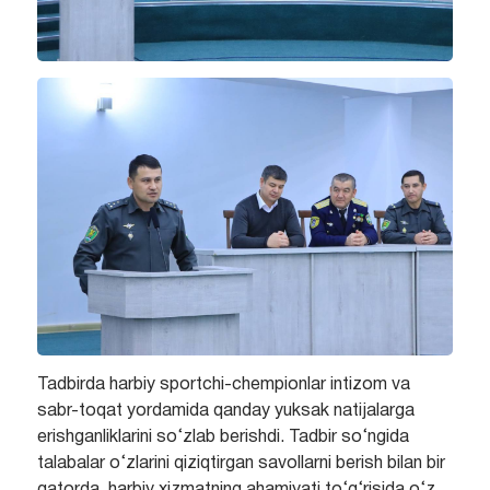
Tadbirda harbiy sportchi-chempionlar intizom va
sabr-toqat yordamida qanday yuksak natijalarga
erishganliklarini so‘zlab berishdi. Tadbir so‘ngida
talabalar o‘zlarini qiziqtirgan savollarni berish bilan bir
qatorda, harbiy xizmatning ahamiyati to‘g‘risida o‘z