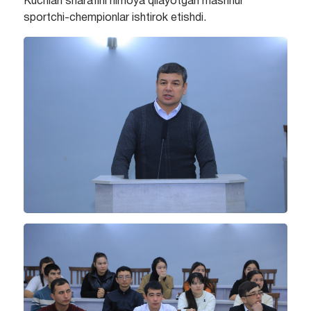
Kuchlari sharafini himoya qilayotgan mashhur
sportchi-chempionlar ishtirok etishdi.