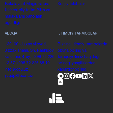
Bakalavriat
Magistratura
Xorijiy talabalar
Ikkinchi oliy taʼlim
Bilim va
malakalarni baholash
agentligi
ALOQA
IJTIMOIY TARMOQLAR
130100. Jizzax viloyati,
Bizning ijtimoiy tarmoqlarda
Jizzax shahri, Sh. Rashidov
obuna boʻling va
koʻchasi, 4-uy.
+998 72 226
taraqqiyotimiz haqidagi
13 57
+998 72 226 68 10
soʻnggi yangiliklardan
info@jdpu.uz
xabardor boʻling.
jiz.jdpi@exat.uz