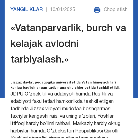
YANGILIKLAR
10/01/2025
Chop etish
|
«Vatanparvarlik, burch va
kelajak avlodni
tarbiyalash.»
Jizzax davlat pedagogika universitetida Vatan himoyachilari
kuniga bag‘ishlangan tadbir ana shu shior ostida tashkil etildi.
JDPU O’zbek tili va adabiyoti hamda Rus tili va
adabiyoti fakultetlari hamkorlikda tashkil etilgan
tadbirda Jizzax viloyati mudofaa boshqarmasi
faxriylar kengashi raisi va uning a’zolari, Yoshlar
ittifoqi harbiy bo‘limi rahbari, Markaziy harbiy okrug
harbiylari hamda O‘zbekiston Respublikasi Qurolli