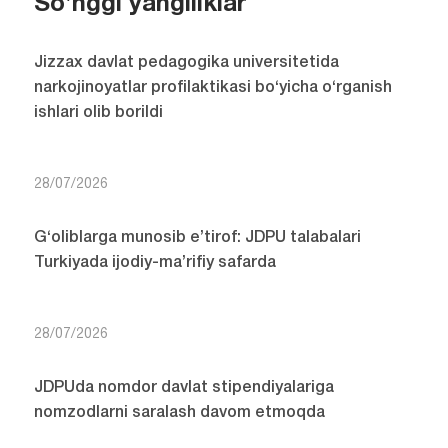
So'nggi yangiliklar
Jizzax davlat pedagogika universitetida
narkojinoyatlar profilaktikasi bo‘yicha o‘rganish
ishlari olib borildi
28/07/2026
G‘oliblarga munosib e’tirof: JDPU talabalari
Turkiyada ijodiy-ma’rifiy safarda
28/07/2026
JDPUda nomdor davlat stipendiyalariga
nomzodlarni saralash davom etmoqda