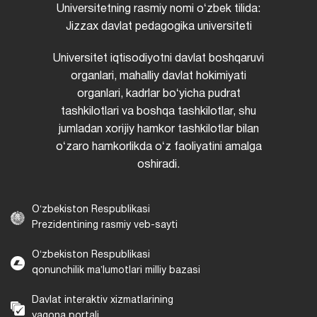
Universitetning rasmiy nomi oʻzbek tilida:
Jizzax davlat pedagogika universiteti
Universitet iqtisodiyotni davlat boshqaruvi
organlari, mahalliy davlat hokimiyati
organlari, kadrlar boʻyicha pudrat
tashkilotlari va boshqa tashkilotlar, shu
jumladan xorijiy hamkor tashkilotlar bilan
oʻzaro hamkorlikda oʻz faoliyatini amalga
oshiradi.
Oʻzbekiston Respublikasi
Prezidentining rasmiy veb-sayti
Oʻzbekiston Respublikasi
qonunchilik maʼlumotlari milliy bazasi
Davlat interaktiv xizmatlarining
yagona portali