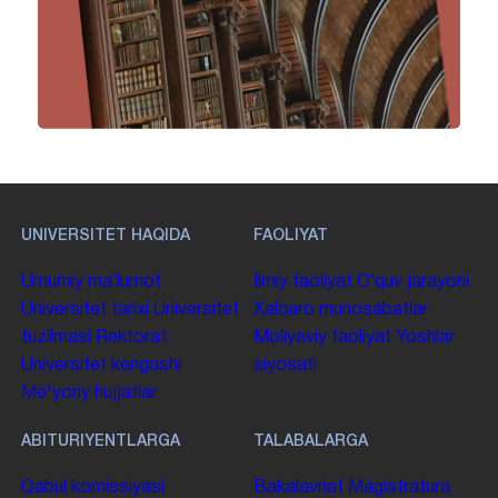
UNIVERSITET HAQIDA
FAOLIYAT
Umumiy maʼlumot
Ilmiy faoliyat
Oʻquv jarayoni
Universitet tarixi
Universitet
Xalqaro munosabatlar
tuzilmasi
Rektorat
Moliyaviy faoliyat
Yoshlar
Universitet kengashi
siyosati
Me'yoriy hujjatlar
ABITURIYENTLARGA
TALABALARGA
Qabul komissiyasi
Bakalavriat
Magistratura