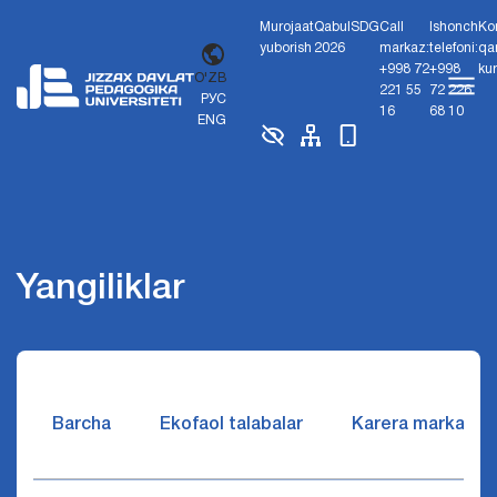
Murojaat
Qabul
SDG
Call
Ishonch
Ko
yuborish
2026
markaz:
telefoni:
qa
+998 72
+998
ku
O'ZB
221 55
72 226
РУС
16
68 10
ENG
Yangiliklar
Barcha
Ekofaol talabalar
Karera markazi