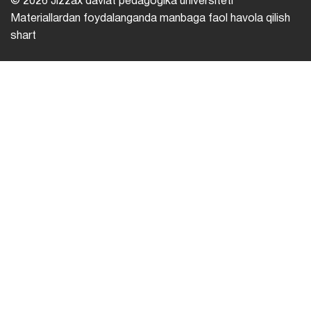
© 2026 Jizzax davlat pedagogika universiteti
Materiallardan foydalanganda manbaga faol havola qilish
shart