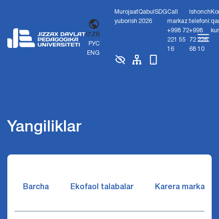
Murojaat
Qabul
SDG
Call
Ishonch
Ko
yuborish
2026
markaz:
telefoni:
qa
+998 72
+998
ku
O'ZB
221 55
72 226
РУС
16
68 10
ENG
Yangiliklar
Barcha
Ekofaol talabalar
Karera markazi