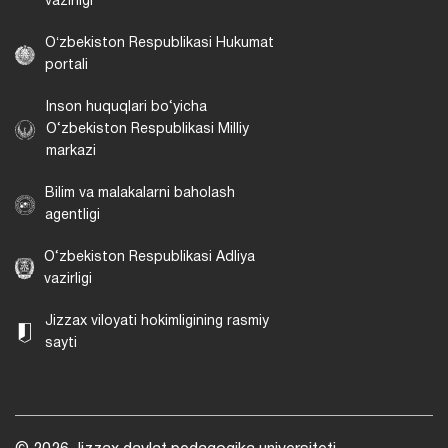
vazirligi
Oʻzbekiston Respublikasi Hukumat
portali
Inson huquqlari bo‘yicha
O‘zbekiston Respublikasi Milliy
markazi
Bilim va malakalarni baholash
agentligi
O‘zbekiston Respublikasi Adliya
vazirligi
Jizzax viloyati hokimligining rasmiy
sayti