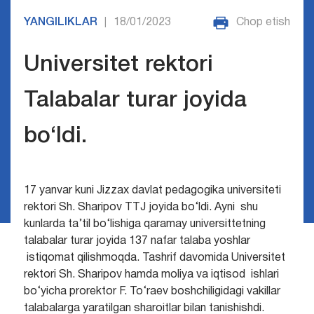
YANGILIKLAR
18/01/2023
Chop etish
|
Universitet rektori
Talabalar turar joyida
bo‘ldi.
17 yanvar kuni Jizzax davlat pedagogika universiteti
rektori Sh. Sharipov TTJ joyida bo‘ldi. Ayni shu
kunlarda ta’til bo‘lishiga qaramay universittetning
talabalar turar joyida 137 nafar talaba yoshlar
istiqomat qilishmoqda.
Tashrif davomida Universitet
rektori Sh. Sharipov hamda moliya va iqtisod ishlari
bo‘yicha prorektor F. To‘raev boshchiligidagi vakillar
talabalarga yaratilgan sharoitlar bilan tanishishdi.