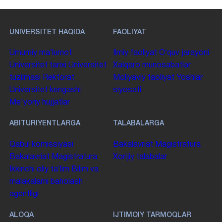
UNIVERSITET HAQIDA
FAOLIYAT
Umumiy maʼlumot
Ilmiy faoliyat
Oʻquv jarayoni
Universitet tarixi
Universitet
Xalqaro munosabatlar
tuzilmasi
Rektorat
Moliyaviy faoliyat
Yoshlar
Universitet kengashi
siyosati
Me'yoriy hujjatlar
ABITURIYENTLARGA
TALABALARGA
Qabul komissiyasi
Bakalavriat
Magistratura
Bakalavriat
Magistratura
Xorijiy talabalar
Ikkinchi oliy taʼlim
Bilim va
malakalarni baholash
agentligi
ALOQA
IJTIMOIY TARMOQLAR