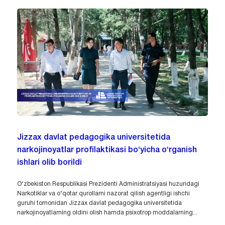
Jizzax davlat pedagogika universitetida
narkojinoyatlar profilaktikasi bo‘yicha o‘rganish
ishlari olib borildi
O‘zbekiston Respublikasi Prezidenti Administratsiyasi huzuridagi
Narkotiklar va o‘qotar qurollarni nazorat qilish agentligi ishchi
guruhi tomonidan Jizzax davlat pedagogika universitetida
narkojinoyatlarning oldini olish hamda psixotrop moddalarning...