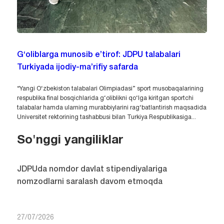
G‘oliblarga munosib e’tirof: JDPU talabalari
Turkiyada ijodiy-ma’rifiy safarda
“Yangi O‘zbekiston talabalari Olimpiadasi” sport musobaqalarining
respublika final bosqichlarida g‘oliblikni qo‘lga kiritgan sportchi
talabalar hamda ularning murabbiylarini rag‘batlantirish maqsadida
Universitet rektorining tashabbusi bilan Turkiya Respublikasiga...
So'nggi yangiliklar
JDPUda nomdor davlat stipendiyalariga
nomzodlarni saralash davom etmoqda
27/07/2026