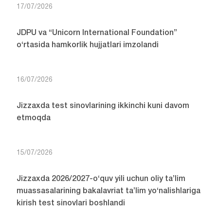
17/07/2026
JDPU va “Unicorn International Foundation”
o‘rtasida hamkorlik hujjatlari imzolandi
16/07/2026
Jizzaxda test sinovlarining ikkinchi kuni davom
etmoqda
15/07/2026
Jizzaxda 2026/2027-o‘quv yili uchun oliy ta’lim
muassasalarining bakalavriat ta’lim yo‘nalishlariga
kirish test sinovlari boshlandi