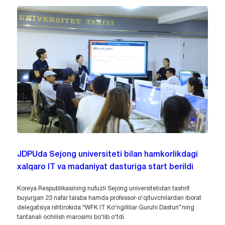
JDPUda Sejong universiteti bilan hamkorlikdagi
xalqaro IT va madaniyat dasturiga start berildi
Koreya Respublikasining nufuzli Sejong universitetidan tashrif
buyurgan 23 nafar talaba hamda professor-o‘qituvchilardan iborat
delegatsiya ishtirokida “WFK IT Ko‘ngillilar Guruhi Dasturi”ning
tantanali ochilish marosimi bo‘lib o‘tdi.