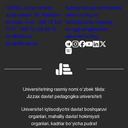
130100. Jizzax viloyati,
Bizning ijtimoiy tarmoqlarda
Jizzax shahri, Sh. Rashidov
obuna boʻling va
koʻchasi, 4-uy.
+998 72 226
taraqqiyotimiz haqidagi
13 57
+998 72 226 68 10
soʻnggi yangiliklardan
info@jdpu.uz
xabardor boʻling.
jiz.jdpi@exat.uz
Universitetning rasmiy nomi oʻzbek tilida:
Jizzax davlat pedagogika universiteti
Universitet iqtisodiyotni davlat boshqaruvi
organlari, mahalliy davlat hokimiyati
organlari, kadrlar boʻyicha pudrat