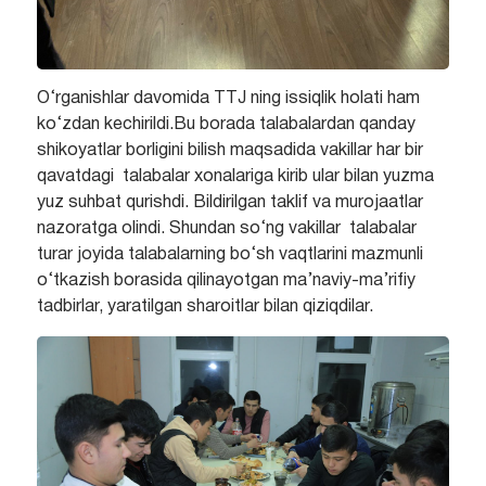
O‘rganishlar davomida TTJ ning issiqlik holati ham
ko‘zdan kechirildi.Bu borada talabalardan qanday
shikoyatlar borligini bilish maqsadida vakillar har bir
qavatdagi talabalar xonalariga kirib ular bilan yuzma
yuz suhbat qurishdi. Bildirilgan taklif va murojaatlar
nazoratga olindi. Shundan so‘ng vakillar talabalar
turar joyida talabalarning bo‘sh vaqtlarini mazmunli
o‘tkazish borasida qilinayotgan ma’naviy-ma’rifiy
tadbirlar, yaratilgan sharoitlar bilan qiziqdilar.