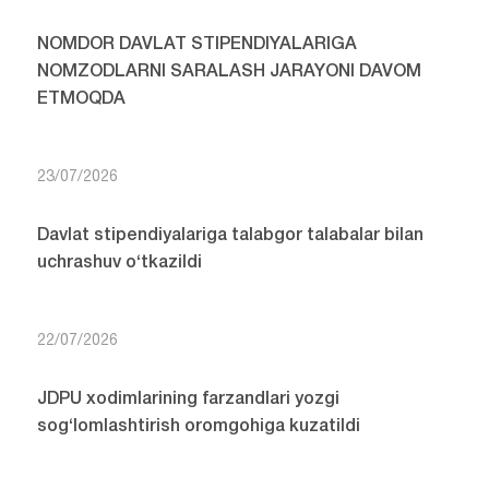
NOMDOR DAVLAT STIPENDIYALARIGA
NOMZODLARNI SARALASH JARAYONI DAVOM
ETMOQDA
23/07/2026
Davlat stipendiyalariga talabgor talabalar bilan
uchrashuv o‘tkazildi
22/07/2026
JDPU xodimlarining farzandlari yozgi
sog‘lomlashtirish oromgohiga kuzatildi