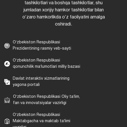
tashkilotlari va boshqa tashkilotlar, shu
jumladan xorijiy hamkor tashkilotlar bilan
oʻzaro hamkorlikda oʻz faoliyatini amalga
oshiradi.
Oʻzbekiston Respublikasi
Prezidentining rasmiy veb-sayti
Oʻzbekiston Respublikasi
qonunchilik maʼlumotlari milliy bazasi
Davlat interaktiv xizmatlarining
yagona portali
Oʻzbekiston Respublikasi Oliy taʼlim,
fan va innovatsiyalar vazirligi
Oʻzbekiston Respublikasi
Maktabgacha va maktab taʼlimi