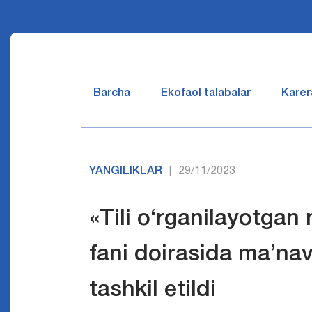
Barcha
Ekofaol talabalar
Karer
YANGILIKLAR
29/11/2023
|
«Tili o‘rganilayotgan
fani doirasida ma’na
tashkil etildi