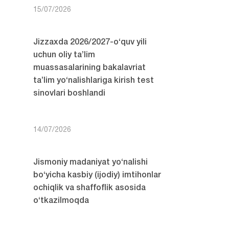
15/07/2026
Jizzaxda 2026/2027-o‘quv yili
uchun oliy ta’lim
muassasalarining bakalavriat
ta’lim yo‘nalishlariga kirish test
sinovlari boshlandi
14/07/2026
Jismoniy madaniyat yo‘nalishi
bo‘yicha kasbiy (ijodiy) imtihonlar
ochiqlik va shaffoflik asosida
o‘tkazilmoqda