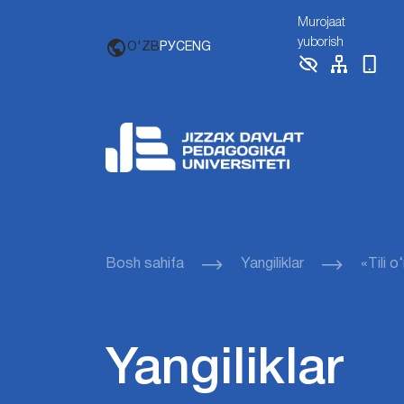
Murojaat
yuborish
O'ZB
РУС
ENG
Bosh sahifa
Yangiliklar
«Tili 
Yangiliklar