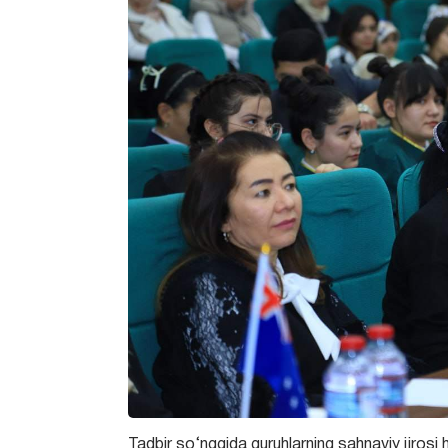
Tadbir so‘nggida guruhlarning sahnaviy ijrosi 