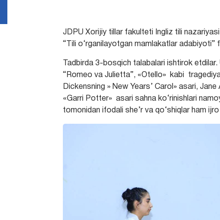
JDPU Xorijiy tillar fakulteti Ingliz tili nazariy
“Tili o‘rganilayotgan mamlakatlar adabiyoti” f
Tadbirda 3-bosqich talabalari ishtirok etdilar
“Romeo va Julietta”, «Otello» kabi tragediya
Dickensning » New Years’ Carol» asari, Jane A
«Garri Potter» asari sahna ko‘rinishlari namoyi
tomonidan ifodali she’r va qo‘shiqlar ham ijro e