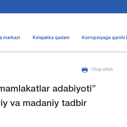
a markazi
Kelajakka qadam
Korrupsiyaga qarshi
Chop etish
 mamlakatlar adabiyoti”
viy va madaniy tadbir