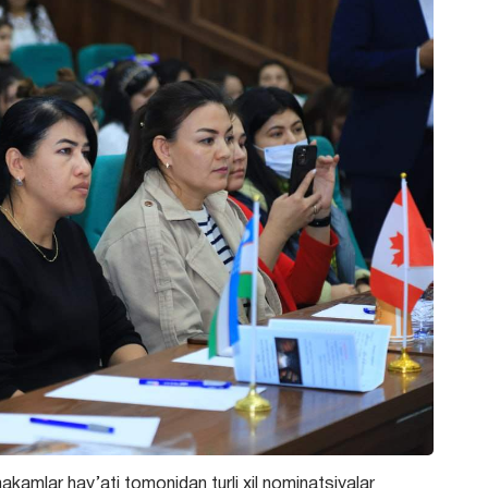
hakamlar hay’ati tomonidan turli xil nominatsiyalar