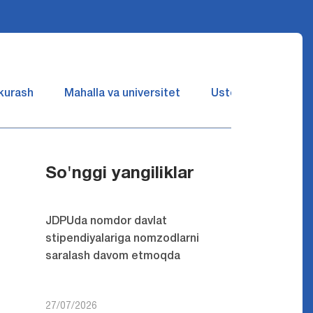
 kurash
Mahalla va universitet
Ustozlar suhbatin 
So'nggi yangiliklar
JDPUda nomdor davlat
stipendiyalariga nomzodlarni
saralash davom etmoqda
27/07/2026