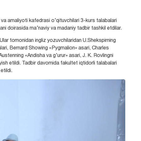
asi va amaliyoti kafedrasi o‘qituvchilari 3-kurs talabalari
ani doirasida ma’naviy va madaniy tadbir tashkil etdilar.
. Ular tomonidan ingliz yozuvchilaridan U.Shekspirning
lari, Bernard Showing «Pygmalion» asari, Charles
ustenning «Andisha va g‘urur» asari, J. K. Rovlingni
sh etildi. Tadbir davomida fakultet iqtidorli talabalari
tildi.