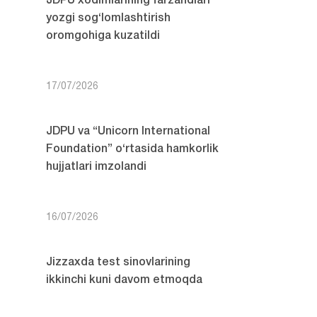
JDPU xodimlarining farzandlari
yozgi sog‘lomlashtirish
oromgohiga kuzatildi
17/07/2026
JDPU va “Unicorn International
Foundation” o‘rtasida hamkorlik
hujjatlari imzolandi
16/07/2026
Jizzaxda test sinovlarining
ikkinchi kuni davom etmoqda