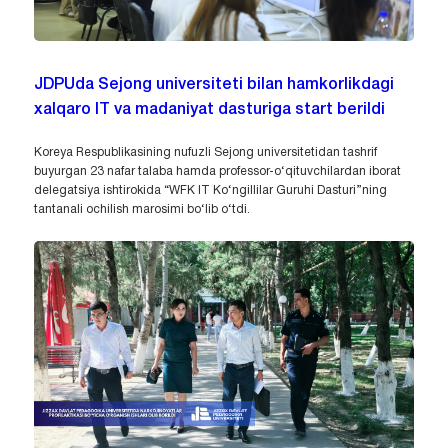
JDPUda Sejong universiteti bilan hamkorlikdagi
xalqaro IT va madaniyat dasturiga start berildi
Koreya Respublikasining nufuzli Sejong universitetidan tashrif
buyurgan 23 nafar talaba hamda professor-o‘qituvchilardan iborat
delegatsiya ishtirokida “WFK IT Ko‘ngillilar Guruhi Dasturi”ning
tantanali ochilish marosimi bo‘lib o‘tdi.