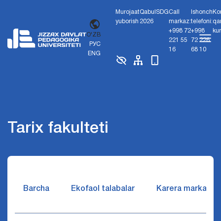
Murojaat
Qabul
SDG
Call
Ishonch
Ko
yuborish
2026
markaz:
telefoni:
qa
+998 72
+998
ku
O'ZB
221 55
72 226
РУС
16
68 10
ENG
Tarix fakulteti
Barcha
Ekofaol talabalar
Karera markazi