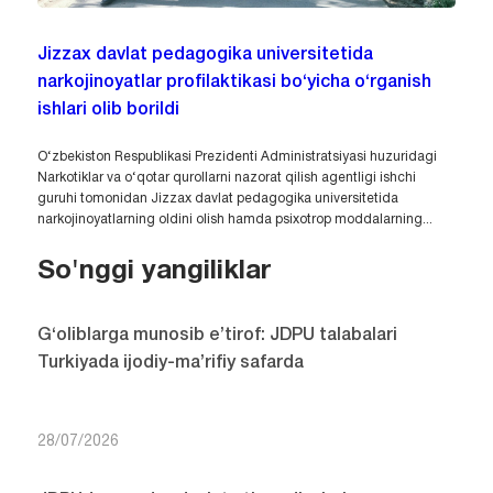
Jizzax davlat pedagogika universitetida
narkojinoyatlar profilaktikasi bo‘yicha o‘rganish
ishlari olib borildi
O‘zbekiston Respublikasi Prezidenti Administratsiyasi huzuridagi
Narkotiklar va o‘qotar qurollarni nazorat qilish agentligi ishchi
guruhi tomonidan Jizzax davlat pedagogika universitetida
narkojinoyatlarning oldini olish hamda psixotrop moddalarning...
So'nggi yangiliklar
G‘oliblarga munosib e’tirof: JDPU talabalari
Turkiyada ijodiy-ma’rifiy safarda
28/07/2026