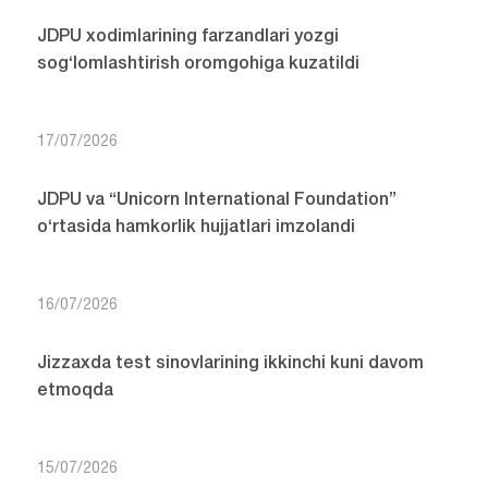
JDPU xodimlarining farzandlari yozgi
sog‘lomlashtirish oromgohiga kuzatildi
17/07/2026
JDPU va “Unicorn International Foundation”
o‘rtasida hamkorlik hujjatlari imzolandi
16/07/2026
Jizzaxda test sinovlarining ikkinchi kuni davom
etmoqda
15/07/2026