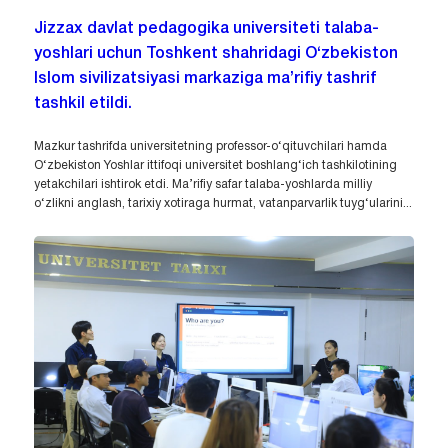
Jizzax davlat pedagogika universiteti talaba-
yoshlari uchun Toshkent shahridagi O‘zbekiston
Islom sivilizatsiyasi markaziga ma’rifiy tashrif
tashkil etildi.
Mazkur tashrifda universitetning professor-o‘qituvchilari hamda
O‘zbekiston Yoshlar ittifoqi universitet boshlang‘ich tashkilotining
yetakchilari ishtirok etdi. Ma’rifiy safar talaba-yoshlarda milliy
o‘zlikni anglash, tarixiy xotiraga hurmat, vatanparvarlik tuyg‘ularini...