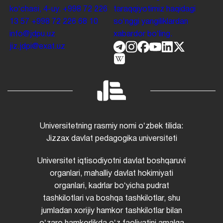
koʻchasi, 4-uy.
+998 72 226
taraqqiyotimiz haqidagi
13 57
+998 72 226 68 10
soʻnggi yangiliklardan
info@jdpu.uz
xabardor boʻling.
jiz.jdpi@exat.uz
Universitetning rasmiy nomi oʻzbek tilida:
Jizzax davlat pedagogika universiteti
Universitet iqtisodiyotni davlat boshqaruvi
organlari, mahalliy davlat hokimiyati
organlari, kadrlar boʻyicha pudrat
tashkilotlari va boshqa tashkilotlar, shu
jumladan xorijiy hamkor tashkilotlar bilan