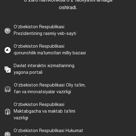
oʻzaro hamkorlikda oʻz faoliyatini amalga
oshiradi.
Oʻzbekiston Respublikasi
Prezidentining rasmiy veb-sayti
Oʻzbekiston Respublikasi
qonunchilik maʼlumotlari milliy bazasi
Davlat interaktiv xizmatlarining
yagona portali
Oʻzbekiston Respublikasi Oliy taʼlim,
fan va innovatsiyalar vazirligi
Oʻzbekiston Respublikasi
Maktabgacha va maktab taʼlimi
vazirligi
Oʻzbekiston Respublikasi Hukumat