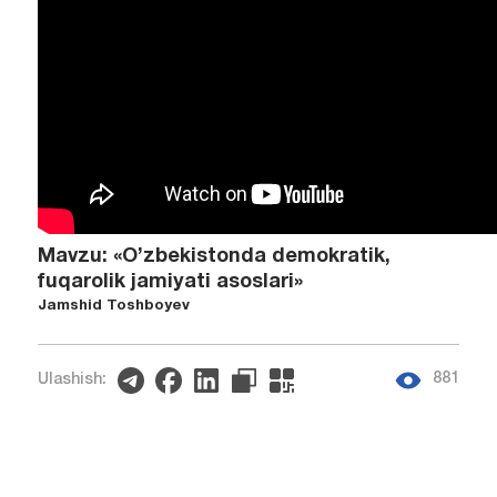
Mavzu: «O’zbekistonda demokratik,
fuqarolik jamiyati asoslari»
Jamshid Toshboyev
881
Ulashish: