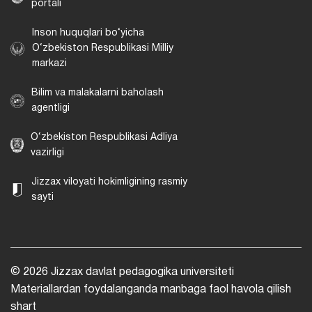
portali
Inson huquqlari bo‘yicha
O‘zbekiston Respublikasi Milliy
markazi
Bilim va malakalarni baholash
agentligi
O‘zbekiston Respublikasi Adliya
vazirligi
Jizzax viloyati hokimligining rasmiy
sayti
© 2026 Jizzax davlat pedagogika universiteti
Materiallardan foydalanganda manbaga faol havola qilish
shart