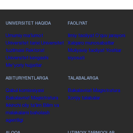
UNIVERSITET HAQIDA
FAOLIYAT
Umumiy maʼlumot
Ilmiy faoliyat
Oʻquv jarayoni
Universitet tarixi
Universitet
Xalqaro munosabatlar
tuzilmasi
Rektorat
Moliyaviy faoliyat
Yoshlar
Universitet kengashi
siyosati
Me'yoriy hujjatlar
ABITURIYENTLARGA
TALABALARGA
Qabul komissiyasi
Bakalavriat
Magistratura
Bakalavriat
Magistratura
Xorijiy talabalar
Ikkinchi oliy taʼlim
Bilim va
malakalarni baholash
agentligi