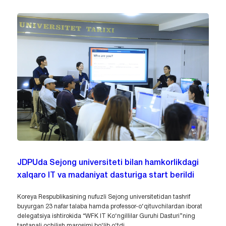
JDPUda Sejong universiteti bilan hamkorlikdagi
xalqaro IT va madaniyat dasturiga start berildi
Koreya Respublikasining nufuzli Sejong universitetidan tashrif
buyurgan 23 nafar talaba hamda professor-o‘qituvchilardan iborat
delegatsiya ishtirokida “WFK IT Ko‘ngillilar Guruhi Dasturi”ning
tantanali ochilish marosimi bo‘lib o‘tdi.