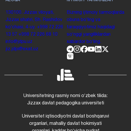
ALOQA
IJTIMOIY TARMOQLAR
130100. Jizzax viloyati,
Bizning ijtimoiy tarmoqlarda
Jizzax shahri, Sh. Rashidov
obuna boʻling va
koʻchasi, 4-uy.
+998 72 226
taraqqiyotimiz haqidagi
13 57
+998 72 226 68 10
soʻnggi yangiliklardan
info@jdpu.uz
xabardor boʻling.
jiz.jdpi@exat.uz
Universitetning rasmiy nomi oʻzbek tilida:
Jizzax davlat pedagogika universiteti
Universitet iqtisodiyotni davlat boshqaruvi
organlari, mahalliy davlat hokimiyati