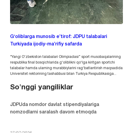
G‘oliblarga munosib e’tirof: JDPU talabalari
Turkiyada ijodiy-ma’rifiy safarda
“Yangi O‘zbekiston talabalari Olimpiadasi” sport musobaqalarining
respublika final bosqichlarida g‘oliblikni qo‘lga kiritgan sportchi
talabalar hamda ularning murabbiylarini rag‘batlantirish maqsadida
Universitet rektorining tashabbusi bilan Turkiya Respublikasiga...
So'nggi yangiliklar
JDPUda nomdor davlat stipendiyalariga
nomzodlarni saralash davom etmoqda