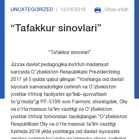
UNCATEGORIZED
12/04/2018
Chop etish
|
“Tafakkur sinovlari”
“Tafakkur sinovlari”
Jizzax davlat pedagogika instituti madaniyat
saroyida O‘zbekiston Respublikasi Prezidentining
2017 yil 5 iyulda qabul qilingan “Yoshlarga oid davlat
siyosati samaradorligini oshirish va O‘zbekiston
yoshlar ittifoqi faoliyatini qo‘llab-quvvatlash
to‘g‘risida”gi PF-5106-son Farmoni, shuningdek, Oliy
va o‘rta maxsus ta’lim vazirligi va O‘zbekiston
yoshlar ittifoqi tomonidan tasdiqlangan “O‘zbekiston
Respublikasi Oliy va o‘rta maxsus ta’lim vazirligi
tizimida 2018 yilda yoshlarga oid davlat siyosatini