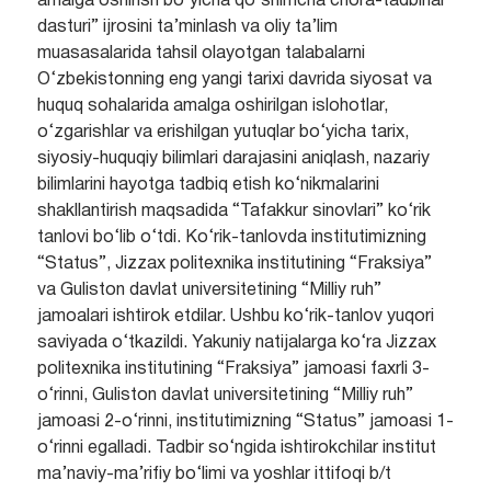
amalga oshirish bo‘yicha qo‘shimcha chora-tadbirlar
dasturi” ijrosini ta’minlash va oliy ta’lim
muasasalarida tahsil olayotgan talabalarni
O‘zbekistonning eng yangi tarixi davrida siyosat va
huquq sohalarida amalga oshirilgan islohotlar,
o‘zgarishlar va erishilgan yutuqlar bo‘yicha tarix,
siyosiy-huquqiy bilimlari darajasini aniqlash, nazariy
bilimlarini hayotga tadbiq etish ko‘nikmalarini
shakllantirish maqsadida “Tafakkur sinovlari” ko‘rik
tanlovi bo‘lib o‘tdi. Ko‘rik-tanlovda institutimizning
“Status”, Jizzax politexnika institutining “Fraksiya”
va Guliston davlat universitetining “Milliy ruh”
jamoalari ishtirok etdilar. Ushbu ko‘rik-tanlov yuqori
saviyada o‘tkazildi. Yakuniy natijalarga ko‘ra Jizzax
politexnika institutining “Fraksiya” jamoasi faxrli 3-
o‘rinni, Guliston davlat universitetining “Milliy ruh”
jamoasi 2-o‘rinni, institutimizning “Status” jamoasi 1-
o‘rinni egalladi. Tadbir so‘ngida ishtirokchilar institut
ma’naviy-ma’rifiy bo‘limi va yoshlar ittifoqi b/t