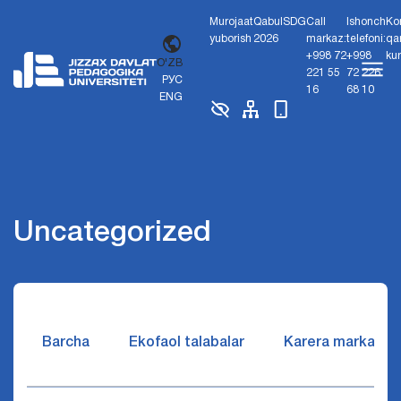
Murojaat
Qabul
SDG
Call
Ishonch
Ko
yuborish
2026
markaz:
telefoni:
qa
+998 72
+998
ku
O'ZB
221 55
72 226
РУС
16
68 10
ENG
Uncategorized
Barcha
Ekofaol talabalar
Karera markazi