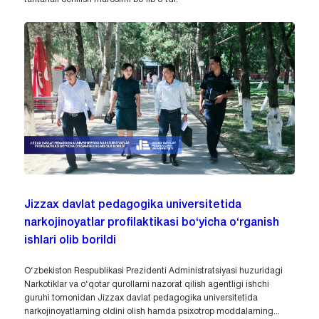
Jizzax davlat pedagogika universitetida
narkojinoyatlar profilaktikasi bo‘yicha o‘rganish
ishlari olib borildi
O‘zbekiston Respublikasi Prezidenti Administratsiyasi huzuridagi
Narkotiklar va o‘qotar qurollarni nazorat qilish agentligi ishchi
guruhi tomonidan Jizzax davlat pedagogika universitetida
narkojinoyatlarning oldini olish hamda psixotrop moddalarning...