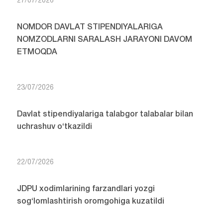
27/07/2026
NOMDOR DAVLAT STIPENDIYALARIGA
NOMZODLARNI SARALASH JARAYONI DAVOM
ETMOQDA
23/07/2026
Davlat stipendiyalariga talabgor talabalar bilan
uchrashuv o‘tkazildi
22/07/2026
JDPU xodimlarining farzandlari yozgi
sog‘lomlashtirish oromgohiga kuzatildi