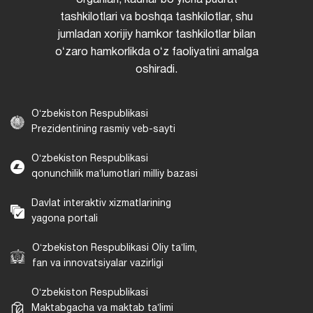
organlari, kadrlar boʻyicha pudrat
tashkilotlari va boshqa tashkilotlar, shu
jumladan xorijiy hamkor tashkilotlar bilan
oʻzaro hamkorlikda oʻz faoliyatini amalga
oshiradi.
Oʻzbekiston Respublikasi
Prezidentining rasmiy veb-sayti
Oʻzbekiston Respublikasi
qonunchilik maʼlumotlari milliy bazasi
Davlat interaktiv xizmatlarining
yagona portali
Oʻzbekiston Respublikasi Oliy taʼlim,
fan va innovatsiyalar vazirligi
Oʻzbekiston Respublikasi
Maktabgacha va maktab taʼlimi