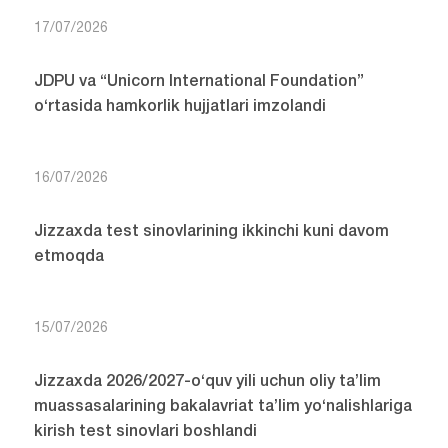
17/07/2026
JDPU va “Unicorn International Foundation”
o‘rtasida hamkorlik hujjatlari imzolandi
16/07/2026
Jizzaxda test sinovlarining ikkinchi kuni davom
etmoqda
15/07/2026
Jizzaxda 2026/2027-o‘quv yili uchun oliy ta’lim
muassasalarining bakalavriat ta’lim yo‘nalishlariga
kirish test sinovlari boshlandi