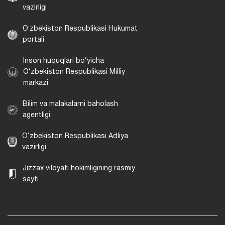
vazirligi
Oʻzbekiston Respublikasi Hukumat
portali
Inson huquqlari bo‘yicha
O‘zbekiston Respublikasi Milliy
markazi
Bilim va malakalarni baholash
agentligi
O‘zbekiston Respublikasi Adliya
vazirligi
Jizzax viloyati hokimligining rasmiy
sayti