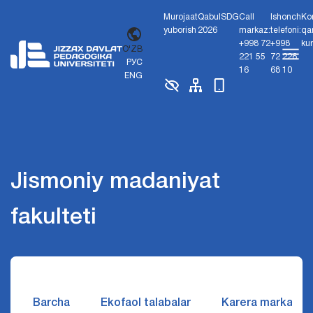
Murojaat
Qabul
SDG
Call
Ishonch
Ko
yuborish
2026
markaz:
telefoni:
qa
+998 72
+998
ku
O'ZB
221 55
72 226
РУС
16
68 10
ENG
Jismoniy madaniyat
fakulteti
Barcha
Ekofaol talabalar
Karera markazi