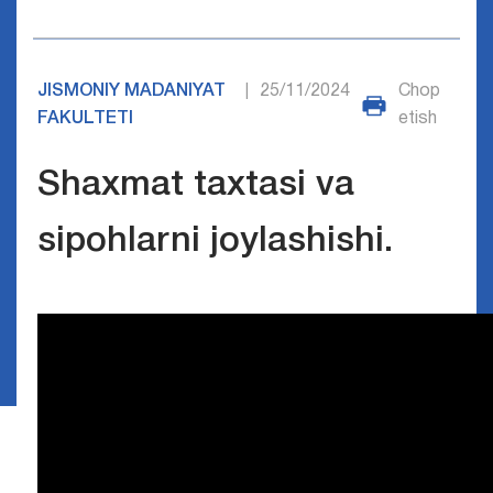
JISMONIY MADANIYAT
25/11/2024
Chop
|
FAKULTETI
etish
Shaxmat taxtasi va
sipohlarni joylashishi.