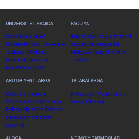
UNIVERSITET HAQIDA
FAOLIYAT
Umumiy maʼlumot
Ilmiy faoliyat
Oʻquv jarayoni
Universitet tarixi
Universitet
Xalqaro munosabatlar
tuzilmasi
Rektorat
Moliyaviy faoliyat
Yoshlar
Universitet kengashi
siyosati
Me'yoriy hujjatlar
ABITURIYENTLARGA
TALABALARGA
Qabul komissiyasi
Bakalavriat
Magistratura
Bakalavriat
Magistratura
Xorijiy talabalar
Ikkinchi oliy taʼlim
Bilim va
malakalarni baholash
agentligi
ALOQA
IJTIMOIY TARMOQLAR