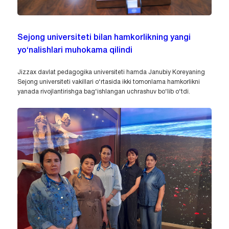
Sejong universiteti bilan hamkorlikning yangi
yo‘nalishlari muhokama qilindi
Jizzax davlat pedagogika universiteti hamda Janubiy Koreyaning
Sejong universiteti vakillari o‘rtasida ikki tomonlama hamkorlikni
yanada rivojlantirishga bag‘ishlangan uchrashuv bo‘lib o‘tdi.