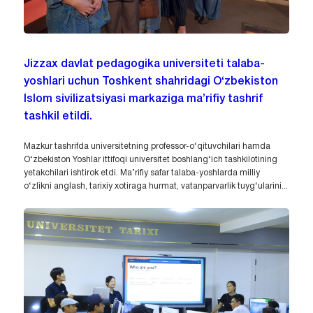
Jizzax davlat pedagogika universiteti talaba-
yoshlari uchun Toshkent shahridagi O‘zbekiston
Islom sivilizatsiyasi markaziga ma’rifiy tashrif
tashkil etildi.
Mazkur tashrifda universitetning professor-o‘qituvchilari hamda
O‘zbekiston Yoshlar ittifoqi universitet boshlang‘ich tashkilotining
yetakchilari ishtirok etdi. Ma’rifiy safar talaba-yoshlarda milliy
o‘zlikni anglash, tarixiy xotiraga hurmat, vatanparvarlik tuyg‘ularini...