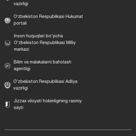
vazirligi
Oʻzbekiston Respublikasi Hukumat
portali
Inson huquqlari bo‘yicha
O‘zbekiston Respublikasi Milliy
markazi
Bilim va malakalarni baholash
agentligi
O‘zbekiston Respublikasi Adliya
vazirligi
Jizzax viloyati hokimligining rasmiy
sayti