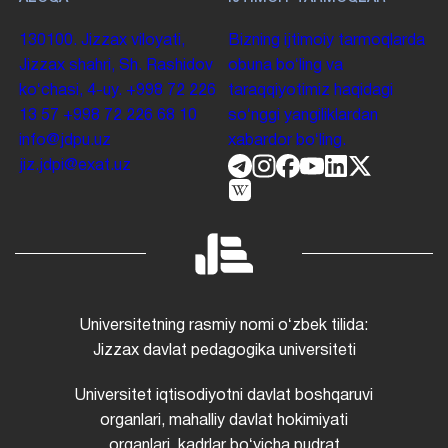
130100. Jizzax viloyati,
Bizning ijtimoiy tarmoqlarda
Jizzax shahri, Sh. Rashidov
obuna boʻling va
koʻchasi, 4-uy.
+998 72 226
taraqqiyotimiz haqidagi
13 57
+998 72 226 68 10
soʻnggi yangiliklardan
info@jdpu.uz
xabardor boʻling.
jiz.jdpi@exat.uz
Universitetning rasmiy nomi oʻzbek tilida:
Jizzax davlat pedagogika universiteti
Universitet iqtisodiyotni davlat boshqaruvi
organlari, mahalliy davlat hokimiyati
organlari, kadrlar boʻyicha pudrat