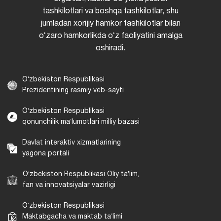
tashkilotlari va boshqa tashkilotlar, shu
jumladan xorijiy hamkor tashkilotlar bilan
oʻzaro hamkorlikda oʻz faoliyatini amalga
oshiradi.
Oʻzbekiston Respublikasi
Prezidentining rasmiy veb-sayti
Oʻzbekiston Respublikasi
qonunchilik maʼlumotlari milliy bazasi
Davlat interaktiv xizmatlarining
yagona portali
Oʻzbekiston Respublikasi Oliy taʼlim,
fan va innovatsiyalar vazirligi
Oʻzbekiston Respublikasi
Maktabgacha va maktab taʼlimi