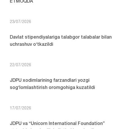
ETMOQDA
23/07/2026
Davlat stipendiyalariga talabgor talabalar bilan
uchrashuv o‘tkazildi
22/07/2026
JDPU xodimlarining farzandlari yozgi
sog‘lomlashtirish oromgohiga kuzatildi
17/07/2026
JDPU va “Unicorn International Foundation”