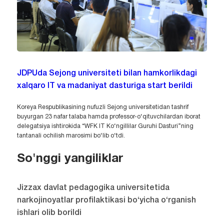
JDPUda Sejong universiteti bilan hamkorlikdagi
xalqaro IT va madaniyat dasturiga start berildi
Koreya Respublikasining nufuzli Sejong universitetidan tashrif
buyurgan 23 nafar talaba hamda professor-o‘qituvchilardan iborat
delegatsiya ishtirokida “WFK IT Ko‘ngillilar Guruhi Dasturi”ning
tantanali ochilish marosimi bo‘lib o‘tdi.
So'nggi yangiliklar
Jizzax davlat pedagogika universitetida
narkojinoyatlar profilaktikasi bo‘yicha o‘rganish
ishlari olib borildi