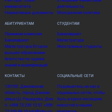
Ректорат
Совет
отношения
Финансовая
университета
деятельность
Нормативные документы
Молодежная политика
АБИТУРИЕНТАМ
СТУДЕНТАМ
Приемная комиссия
Бакалавриат
Бакалавриат
Магистратура
Магистратура
Второе
Иностранные студенты
высшее образование
Агентство по оценке
знаний и квалификаций
КОНТАКТЫ
СОЦИАЛЬНЫЕ СЕТИ
130100. Джизакская
Подпишитесь на нас в
область, город Джизак,
социальных сетях, чтобы
улица Ш. Рашидова, Дом
быть в курсе последних
4.
+998 72 226 13 57
+998
новостей о нашем
72 226 68 10
info@jdpu.uz
прогрессе.