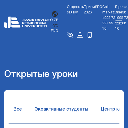
Отправить
Прием
SDG
Call
Горяча
заявку
2026
markaz:
линия:
+998 72
+998 72
O'ZB
221 55
226 68
РУС
16
10
ENG
Открытые уроки
Все
Экоактивные студенты
Центр карь