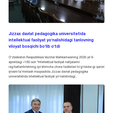
Jizzax davlat pedagogika universitetida
intellektual faoliyat yo‘nalishidagi tanlovning
viloyat bosqichi bo‘lib o‘tdi
O‘zbekiston Respublikasi Vazirlar Mahkamasining 2026-yil 9-
apreldagi «160-son “Intellektual faoliyat natijalarini
ragʻbatlantirishning qoʻshimcha chora-tadbirlari toʻgʻrisida»gi qarori
ijrosini ta’minlash maqsadida Jizzax davlat pedagogika
universitetida intellektual faoliyat yo‘nalishidagi...