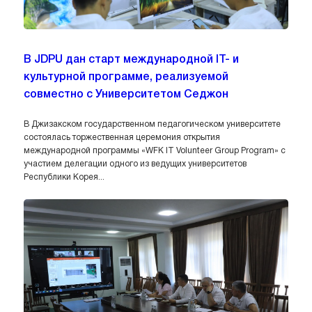
В JDPU дан старт международной IT- и
культурной программе, реализуемой
совместно с Университетом Седжон
В Джизакском государственном педагогическом университете
состоялась торжественная церемония открытия
международной программы «WFK IT Volunteer Group Program» с
участием делегации одного из ведущих университетов
Республики Корея...