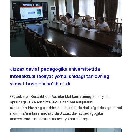
Jizzax davlat pedagogika universitetida
intellektual faoliyat yo‘nalishidagi tanlovning
viloyat bosqichi bo‘lib o‘tdi
O‘zbekiston Respublikasi Vazirlar Mahkamasining 2026-yil 9-
apreldagi «160-son “Intellektual faoliyat natijalarini
ragʻbatlantirishning qoʻshimcha chora-tadbirlari toʻgʻrisida»gi qarori
ijrosini ta’minlash maqsadida Jizzax davlat pedagogika
universitetida intellektual faoliyat yo‘nalishidagi...