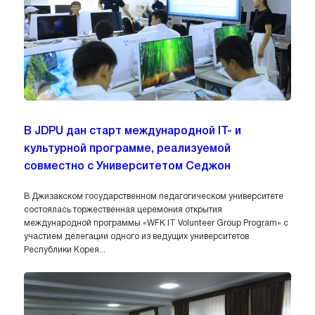
В JDPU дан старт международной IT- и
культурной программе, реализуемой
совместно с Университетом Седжон
В Джизакском государственном педагогическом университете
состоялась торжественная церемония открытия
международной программы «WFK IT Volunteer Group Program» с
участием делегации одного из ведущих университетов
Республики Корея...