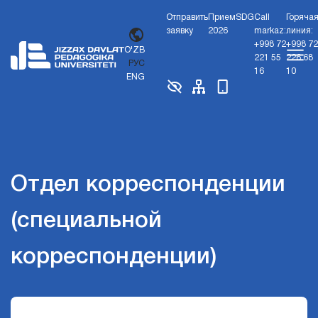
Отправить
Прием
SDG
Call
Горяча
заявку
2026
markaz:
линия:
+998 72
+998 72
O'ZB
221 55
226 68
РУС
16
10
ENG
Отдел корреспонденции
(специальной
корреспонденции)