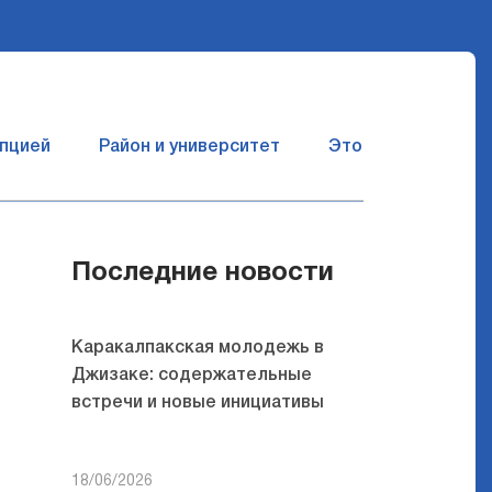
упцией
Район и университет
Это сбывшаяся ме
Последние новости
Каракалпакская молодежь в
Джизаке: содержательные
встречи и новые инициативы
18/06/2026