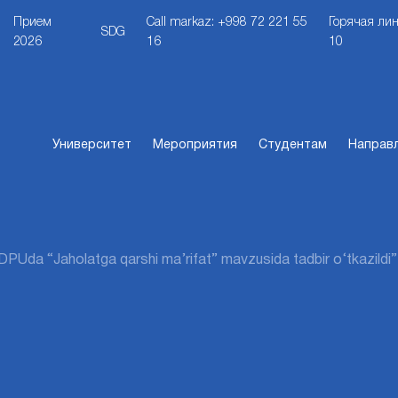
Прием
Call markaz: +998 72 221 55
Горячая лин
SDG
2026
16
10
Университет
Мероприятия
Студентам
Направ
DPUda “Jaholatga qarshi ma’rifat” mavzusida tadbir o‘tkazildi”