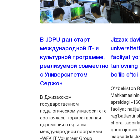
В JDPU дан старт
Jizzax dav
международной IT- и
universitet
культурной программе,
faoliyat yo
реализуемой совместно
tanlovning 
с Университетом
bo‘lib o‘tdi
Седжон
O‘zbekiston Re
Mahkamasining
В Джизакском
apreldagi «160
государственном
faoliyat natijal
педагогическом университете
ragʻbatlantiri
состоялась торжественная
chora-tadbirlar
церемония открытия
qarori ijrosini
международной программы
maqsadida Jiz
«WFK IT Volunteer Group