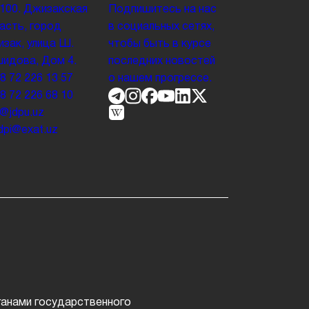
100. Джизакская
Подпишитесь на нас
асть, город
в социальных сетях,
зак, улица Ш.
чтобы быть в курсе
идова, Дом 4.
последних новостей
8 72 226 13 57
о нашем прогрессе.
8 72 226 68 10
o@jdpu.uz
.jdpi@exat.uz
т
ганами государственного