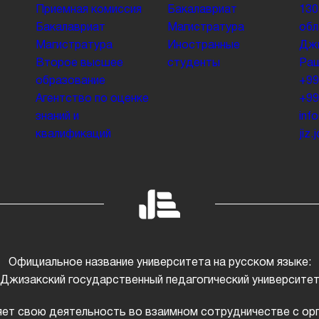
Приемная комиссия
Бакалавриат
130
Бакалавриат
Магистратура
обл
Магистратура
Иностранные
Джи
Второе высшее
студенты
Раш
образование
+99
Агентство по оценке
+99
знаний и
inf
квалификаций
jiz
Официальное название университета на русском языке:
Джизакский государственный педагогический университе
ет свою деятельность во взаимном сотрудничестве с ор