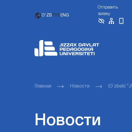
Отправить
заявку
O'ZB
РУС
ENG
Главная
Новости
(O`zbek) “J
Новости