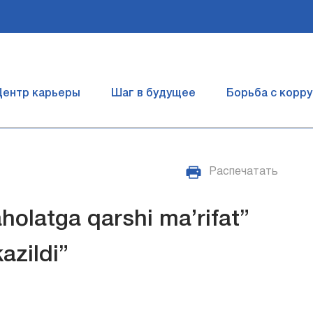
Центр карьеры
Шаг в будущее
Борьба с корр
Распечатать
holatga qarshi ma’rifat”
azildi”