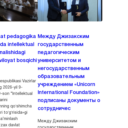
lat pedagogika
Между Джизакским
ida intellektual
государственным
‘nalishidagi
педагогическим
viloyat bosqichi
университетом и
негосударственным
образовательным
spublikasi Vazirlar
учреждением «Unicorn
 2026-yil 9-
International Foundation»
-son “Intellektual
arini
подписаны документы о
shning qoʻshimcha
сотрудничес
i toʻgʻrisida»gi
 ta’minlash
Между Джизакским
zax davlat
государственным