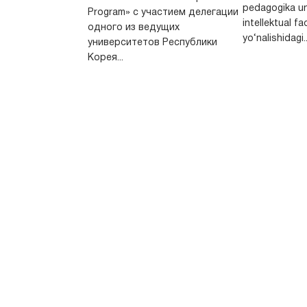
pedagogika un
Program» с участием делегации
intellektual fa
одного из ведущих
yo‘nalishidagi..
университетов Республики
Корея...