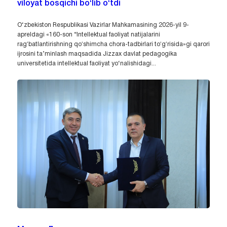
viloyat bosqichi bo‘lib o‘tdi
O‘zbekiston Respublikasi Vazirlar Mahkamasining 2026-yil 9-
apreldagi «160-son “Intellektual faoliyat natijalarini
ragʻbatlantirishning qoʻshimcha chora-tadbirlari toʻgʻrisida»gi qarori
ijrosini ta’minlash maqsadida Jizzax davlat pedagogika
universitetida intellektual faoliyat yo‘nalishidagi...