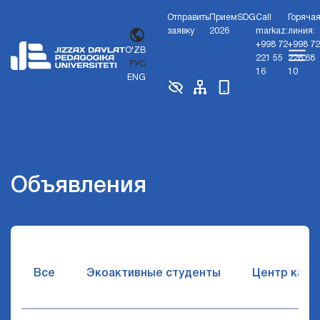
Отправить
Прием
SDG
Call
Горяча
заявку
2026
markaz:
линия:
+998 72
+998 72
O'ZB
221 55
226 68
РУС
16
10
ENG
Объявления
Все
Экоактивные студенты
Центр карь