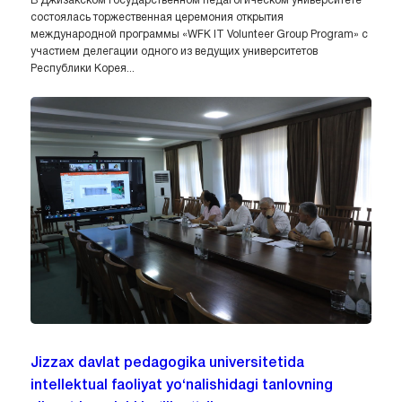
В Джизакском государственном педагогическом университете
состоялась торжественная церемония открытия
международной программы «WFK IT Volunteer Group Program» с
участием делегации одного из ведущих университетов
Республики Корея...
Jizzax davlat pedagogika universitetida
intellektual faoliyat yo‘nalishidagi tanlovning