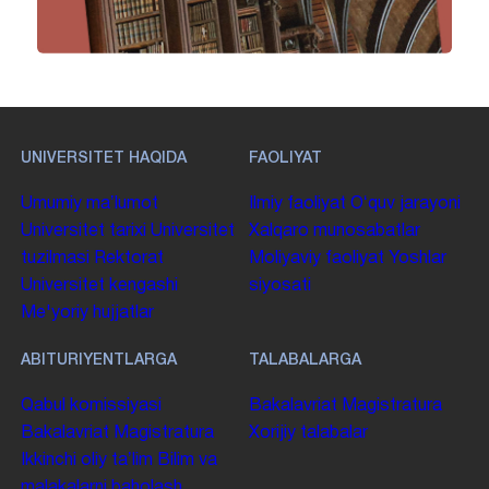
UNIVERSITET HAQIDA
FAOLIYAT
Umumiy maʼlumot
Ilmiy faoliyat
Oʻquv jarayoni
Universitet tarixi
Universitet
Xalqaro munosabatlar
tuzilmasi
Rektorat
Moliyaviy faoliyat
Yoshlar
Universitet kengashi
siyosati
Me'yoriy hujjatlar
ABITURIYENTLARGA
TALABALARGA
Qabul komissiyasi
Bakalavriat
Magistratura
Bakalavriat
Magistratura
Xorijiy talabalar
Ikkinchi oliy taʼlim
Bilim va
malakalarni baholash