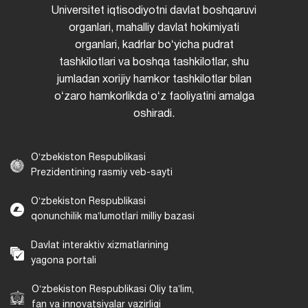
Universitet iqtisodiyotni davlat boshqaruvi
organlari, mahalliy davlat hokimiyati
organlari, kadrlar boʻyicha pudrat
tashkilotlari va boshqa tashkilotlar, shu
jumladan xorijiy hamkor tashkilotlar bilan
oʻzaro hamkorlikda oʻz faoliyatini amalga
oshiradi.
Oʻzbekiston Respublikasi
Prezidentining rasmiy veb-sayti
Oʻzbekiston Respublikasi
qonunchilik maʼlumotlari milliy bazasi
Davlat interaktiv xizmatlarining
yagona portali
Oʻzbekiston Respublikasi Oliy taʼlim,
fan va innovatsiyalar vazirligi