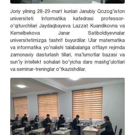
Joriy yilning 28-29-mart kunlari Janubiy Qozog‘iston
universiteti Informatika kafedrasi professor-
o‘qituvchilari Jaydaqbayeva Lazzat Kuandikovna va
Kemelbekova Janar Satiboldiyevnalar
universitetimizga tashrif buyurdilar. Ular matematika
va informatika yo‘nalishi talabalariga offlayn rejimda
zamonaviy dasturlash tillari, ma’lumotlar bazasi va
sun’iy intellekt sohalari bo‘yicha dars mashg‘ulotlari
va seminar-treninglar o‘tkazishdilar.