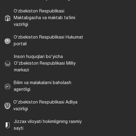
Oʻzbekiston Respublikasi
Maktabgacha va maktab taʼlimi
vazirligi
Oʻzbekiston Respublikasi Hukumat
portali
Inson huquqlari bo‘yicha
O‘zbekiston Respublikasi Milliy
markazi
Bilim va malakalarni baholash
agentligi
O‘zbekiston Respublikasi Adliya
vazirligi
Jizzax viloyati hokimligining rasmiy
sayti