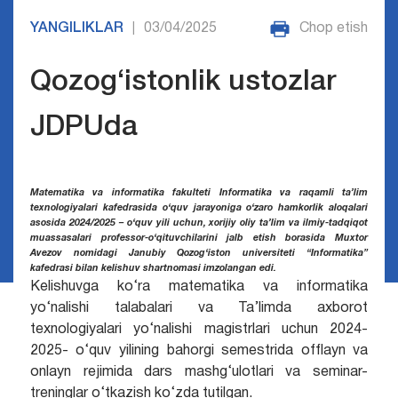
YANGILIKLAR
03/04/2025
Chop etish
|
Qozog‘istonlik ustozlar
JDPUda
Matematika va informatika fakulteti Informatika va raqamli ta’lim
texnologiyalari kafedrasida o‘quv jarayoniga o‘zaro hamkorlik aloqalari
asosida 2024/2025 – o‘quv yili uchun, xorijiy oliy ta’lim va ilmiy-tadqiqot
muassasalari professor-o‘qituvchilarini jalb etish borasida Muxtor
Avezov nomidagi Janubiy Qozog‘iston universiteti “Informatika”
kafedrasi bilan kelishuv shartnomasi imzolangan edi.
Kelishuvga ko‘ra matematika va informatika
yo‘nalishi talabalari va Ta’limda axborot
texnologiyalari yo‘nalishi magistrlari uchun 2024-
2025- o‘quv yilining bahorgi semestrida offlayn va
onlayn rejimida dars mashg‘ulotlari va seminar-
treninglar o‘tkazish ko‘zda tutilgan.