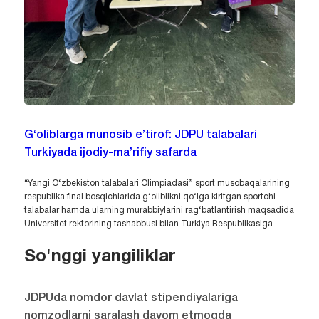
G‘oliblarga munosib e’tirof: JDPU talabalari
Turkiyada ijodiy-ma’rifiy safarda
“Yangi O‘zbekiston talabalari Olimpiadasi” sport musobaqalarining
respublika final bosqichlarida g‘oliblikni qo‘lga kiritgan sportchi
talabalar hamda ularning murabbiylarini rag‘batlantirish maqsadida
Universitet rektorining tashabbusi bilan Turkiya Respublikasiga...
So'nggi yangiliklar
JDPUda nomdor davlat stipendiyalariga
nomzodlarni saralash davom etmoqda