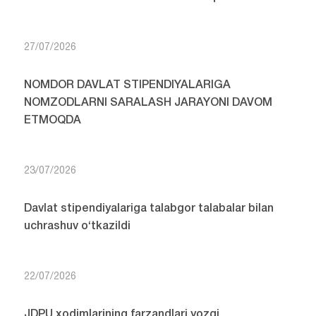
27/07/2026
NOMDOR DAVLAT STIPENDIYALARIGA
NOMZODLARNI SARALASH JARAYONI DAVOM
ETMOQDA
23/07/2026
Davlat stipendiyalariga talabgor talabalar bilan
uchrashuv o‘tkazildi
22/07/2026
JDPU xodimlarining farzandlari yozgi