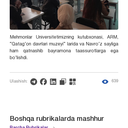
Mehmonlar Universitetimizning kutubxonasi, ARM,
“Qatag‘on davrlari muzeyi” larida va Navro‘z sayliga
ham qatnashib bayramona taassurotlarga ega
bo‘lishdi.
639
Ulashish:
Boshqa rubrikalarda mashhur
Barcha Rubrikalar