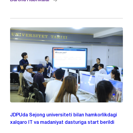
JDPUda Sejong universiteti bilan hamkorlikdagi
xalqaro IT va madaniyat dasturiga start berildi