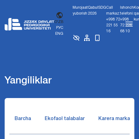
Murojaat
Qabul
SDG
Call
Ishonch
Ko
yuborish
2026
markaz:
telefoni:
qa
+998 72
+998
ku
O'ZB
221 55
72 226
РУС
16
68 10
ENG
Yangiliklar
Barcha
Ekofaol talabalar
Karera markazi