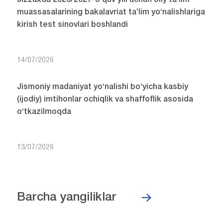
Jizzaxda 2026/2027-o‘quv yili uchun oliy ta’lim
muassasalarining bakalavriat ta’lim yo‘nalishlariga
kirish test sinovlari boshlandi
14/07/2026
Jismoniy madaniyat yo‘nalishi bo‘yicha kasbiy
(ijodiy) imtihonlar ochiqlik va shaffoflik asosida
o‘tkazilmoqda
13/07/2026
Barcha yangiliklar