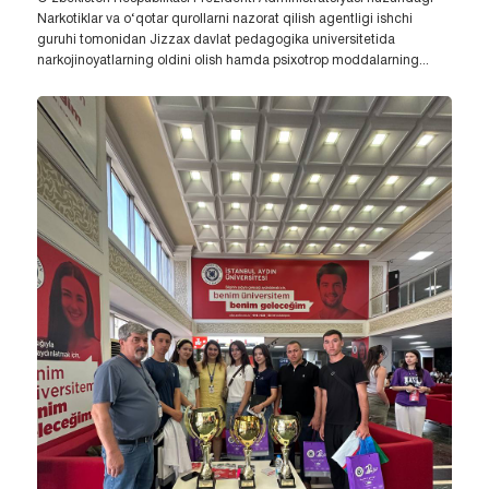
Narkotiklar va o‘qotar qurollarni nazorat qilish agentligi ishchi
guruhi tomonidan Jizzax davlat pedagogika universitetida
narkojinoyatlarning oldini olish hamda psixotrop moddalarning...