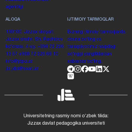
agentligi
ALOQA
IJTIMOIY TARMOQLAR
130100. Jizzax viloyati,
Bizning ijtimoiy tarmoqlarda
Jizzax shahri, Sh. Rashidov
obuna boʻling va
koʻchasi, 4-uy.
+998 72 226
taraqqiyotimiz haqidagi
13 57
+998 72 226 68 10
soʻnggi yangiliklardan
info@jdpu.uz
xabardor boʻling.
jiz.jdpi@exat.uz
Universitetning rasmiy nomi oʻzbek tilida:
Jizzax davlat pedagogika universiteti