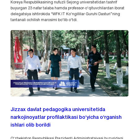
Koreya Respublikasining nufuzli Sejong universitetidan tashrif
buyurgan 23 nafar talaba hamda professor-o‘qituvchilardan iborat
delegatsiya ishtirokida “WFK IT Ko‘ngillilar Guruhi Dasturi”ning
tantanali ochilish marosimi bo‘lib o‘tdi.
Jizzax davlat pedagogika universitetida
narkojinoyatlar profilaktikasi bo‘yicha o‘rganish
ishlari olib borildi
O‘zbekiston Respublikasi Prezidenti Administratsiyasi huzuridagi