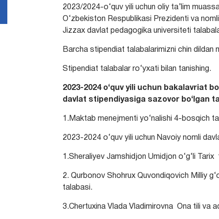
2023/2024-o‘quv yili uchun oliy ta’lim muassa
O‘zbekiston Respublikasi Prezidenti va nomli 
Jizzax davlat pedagogika universiteti talabal
Barcha stipendiat talabalarimizni chin dilda
Stipendiat talabalar ro‘yxati bilan tanishing.
2023-2024 o‘quv yili uchun bakalavriat 
davlat stipendiyasiga sazovor bo‘lgan ta
1.Maktab menejmenti yo‘nalishi 4-bosqich tal
2023-2024 o‘quv yili uchun Navoiy nomli davl
1.Sheraliyev Jamshidjon Umidjon o‘g‘li Tarix 
2. Qurbonov Shohrux Quvondiqovich Milliy g‘o
talabasi.
3.Chertuxina Vlada Vladimirovna Ona tili va ad