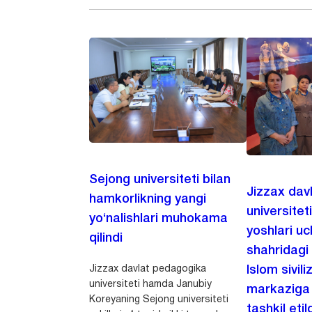
Sejong universiteti bilan
Jizzax dav
hamkorlikning yangi
universitet
yo‘nalishlari muhokama
yoshlari u
qilindi
shahridagi
Jizzax davlat pedagogika
Islom sivili
universiteti hamda Janubiy
markaziga m
Koreyaning Sejong universiteti
tashkil etild