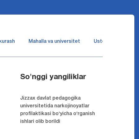
 kurash
Mahalla va universitet
Ustozlar suhbatin 
So'nggi yangiliklar
Jizzax davlat pedagogika
universitetida narkojinoyatlar
profilaktikasi bo‘yicha o‘rganish
ishlari olib borildi