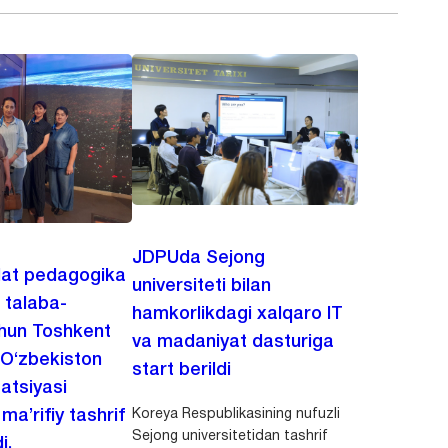
JDPUda Sejong
lat pedagogika
universiteti bilan
i talaba-
hamkorlikdagi xalqaro IT
chun Toshkent
va madaniyat dasturiga
 O‘zbekiston
start berildi
zatsiyasi
Koreya Respublikasining nufuzli
a’rifiy tashrif
Sejong universitetidan tashrif
i.