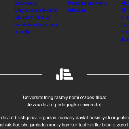
Bakalavriat
Magistratura
Xorijiy
vilo
Magistratura
Ikkinchi
talabalar
Sh.
oliy taʼlim
Bilim va
4-u
malakalarni baholash
57
agentligi
inf
jiz
Universitetning rasmiy nomi oʻzbek tilida:
Jizzax davlat pedagogika universiteti
i davlat boshqaruvi organlari, mahalliy davlat hokimiyati organlari
shkilotlar, shu jumladan xorijiy hamkor tashkilotlar bilan oʻzaro 