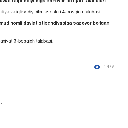
avlat stipendiyasiga sazovor bo‘lgan talabalar:
iya va iqtisodiy bilim asoslari 4-bosqich talabasi.
mud nomli davlat stipendiyasiga sazovor bo‘lgan
aniyat 3-bosqich talabasi.
1 478
r