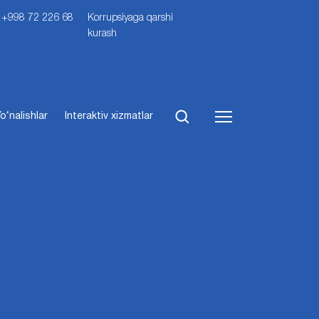
i: +998 72 226 68
Korrupsiyaga qarshi
kurash
o‘nalishlar
Interaktiv xizmatlar