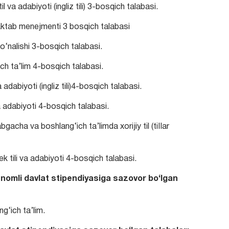
 va adabiyoti (ingliz tili) 3-bosqich talabasi.
aktab menejmenti 3 bosqich talabasi
‘nalishi 3-bosqich talabasi.
h ta’lim 4-bosqich talabasi.
 adabiyoti (ingliz tili)4-bosqich talabasi.
a adabiyoti 4-bosqich talabasi.
acha va boshlang‘ich ta’limda xorijiy til (tiIIar
k tili va adabiyoti 4-bosqich talabasi.
 nomli davlat stipendiyasiga sazovor bo‘lgan
g‘ich ta’lim.