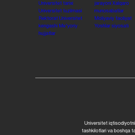
Universitet tarixi
jarayoni
Xalqaro
Universitet tuzilmasi
munosabatlar
Rektorat
Universitet
Moliyaviy faoliyat
kengashi
Me'yoriy
Yoshlar siyosati
hujjatlar
Universitet iqtisodiyotn
tashkilotlari va boshqa ta