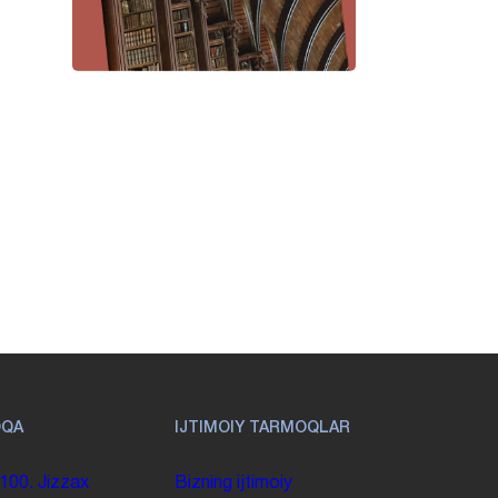
OQA
IJTIMOIY TARMOQLAR
100. Jizzax
Bizning ijtimoiy