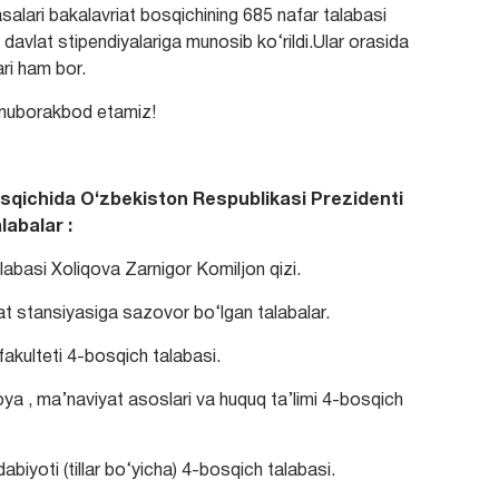
salari bakalavriat bosqichining 685 nafar talabasi
davlat stipendiyalariga munosib ko‘rildi.Ular orasida
ari ham bor.
n muborakbod etamiz!
bosqichida O‘zbekiston Respublikasi Prezidenti
labalar :
abasi Xoliqova Zarnigor Komiljon qizi.
at stansiyasiga sazovor bo‘lgan talabalar.
fakulteti 4-bosqich talabasi.
ya , ma’naviyat asoslari va huquq ta’limi 4-bosqich
abiyoti (tillar bo‘yicha) 4-bosqich talabasi.