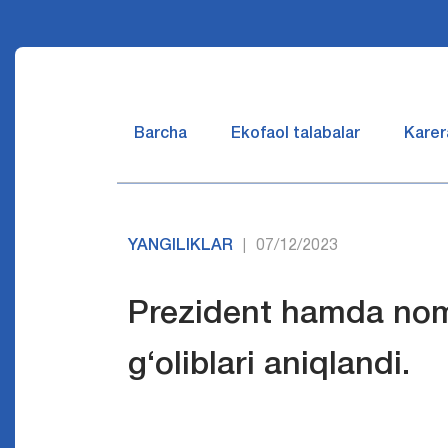
Barcha
Ekofaol talabalar
Karer
YANGILIKLAR
07/12/2023
|
Prezident hamda nomd
g‘oliblari aniqlandi.