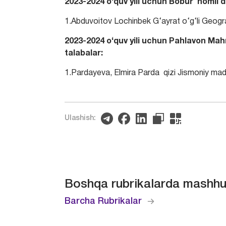
2023-2024 o‘quv yili uchun Bobur nomli d
1.Abduvoitov Lochinbek G‘ayrat o‘g‘li Geograf
2023-2024 o‘quv yili uchun Pahlavon Mah
talabalar:
1.Pardayeva, Elmira Parda qizi Jismoniy mad
Ulashish:
Boshqa rubrikalarda mashhu
Barcha Rubrikalar