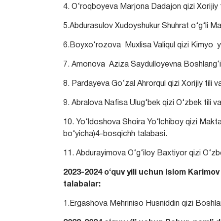
4. O‘roqboyeva Marjona Dadajon qizi Xorijiy til
5.Abdurasulov Xudoyshukur Shuhrat o‘g‘li M
6.Boyxo‘rozova Muxlisa Valiqul qizi Kimyo yo
7. Amonova Aziza Saydulloyevna Boshlang‘ic
8. Pardayeva Go‘zal Ahrorqul qizi Xorijiy tili va
9. Abralova Nafisa Ulug‘bek qizi O‘zbek tili v
10. Yo‘ldoshova Shoira Yo‘lchiboy qizi Maktabg
bo‘yicha)4-bosqichh talabasi.
11. Abdurayimova O‘g‘iloy Baxtiyor qizi O‘zbe
2023-2024 o‘quv yili uchun Islom Karimov
talabalar:
1.Ergashova Mehriniso Husniddin qizi Boshlan