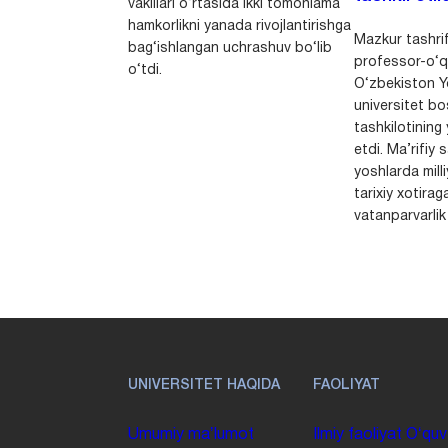
vakillari o‘rtasida ikki tomonlama
hamkorlikni yanada rivojlantirishga
Mazkur tashrif
bag‘ishlangan uchrashuv bo‘lib
professor-o‘q
o‘tdi.
O‘zbekiston Yo
universitet bo
tashkilotining 
etdi. Ma’rifiy 
yoshlarda milli
tarixiy xotirag
vatanparvarlik t
UNIVERSITET HAQIDA
FAOLIYAT
Umumiy maʼlumot
Ilmiy faoliyat
Oʻquv