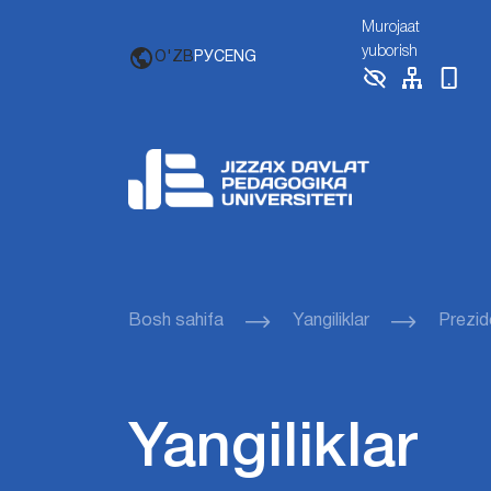
Murojaat
yuborish
O'ZB
РУС
ENG
Bosh sahifa
Yangiliklar
Prezid
Yangiliklar