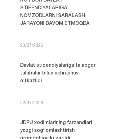
NOMDOR DAVLAT
STIPENDIYALARIGA
NOMZODLARNI SARALASH
JARAYONI DAVOM ETMOQDA
23/07/2026
Davlat stipendiyalariga talabgor
talabalar bilan uchrashuv
o‘tkazildi
22/07/2026
JDPU xodimlarining farzandlari
yozgi sog‘lomlashtirish
oromgohiga kuzatildi