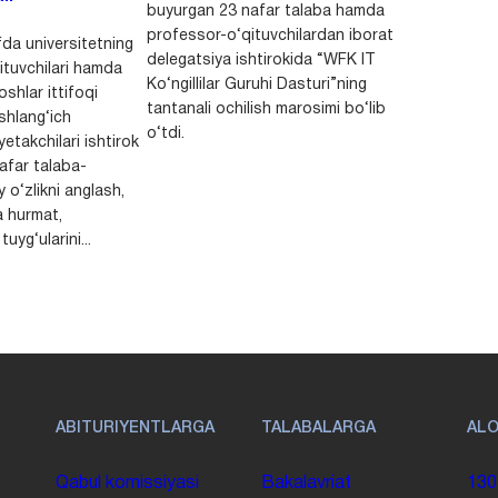
buyurgan 23 nafar talaba hamda
professor-o‘qituvchilardan iborat
da universitetning
delegatsiya ishtirokida “WFK IT
ituvchilari hamda
Ko‘ngillilar Guruhi Dasturi”ning
shlar ittifoqi
tantanali ochilish marosimi bo‘lib
shlang‘ich
o‘tdi.
yetakchilari ishtirok
safar talaba-
y o‘zlikni anglash,
a hurmat,
uyg‘ularini...
ABITURIYENTLARGA
TALABALARGA
AL
Qabul komissiyasi
Bakalavriat
130