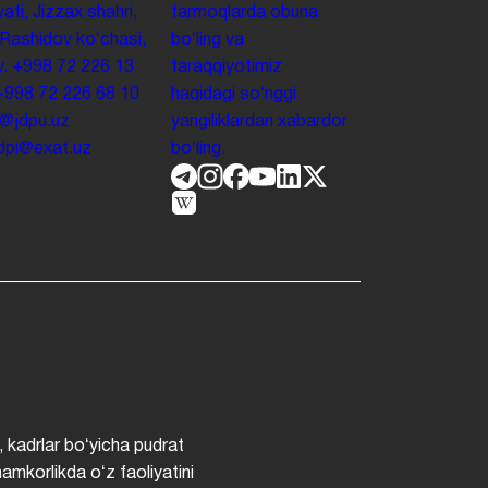
yati, Jizzax shahri,
tarmoqlarda obuna
 Rashidov koʻchasi,
boʻling va
y.
+998 72 226 13
taraqqiyotimiz
+998 72 226 68 10
haqidagi soʻnggi
o@jdpu.uz
yangiliklardan xabardor
.jdpi@exat.uz
boʻling.
, kadrlar boʻyicha pudrat
hamkorlikda oʻz faoliyatini