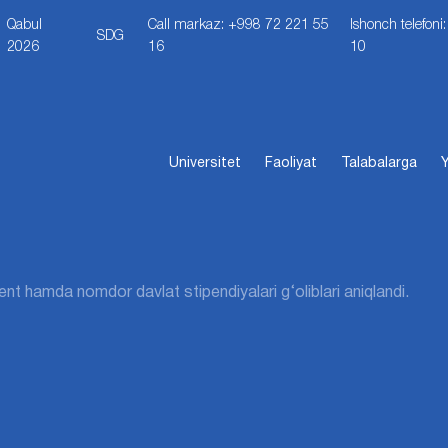
Qabul
Call markaz: +998 72 221 55
Ishonch telefon
SDG
2026
16
10
Universitet
Faoliyat
Talabalarga
Y
ent hamda nomdor davlat stipendiyalari g‘oliblari aniqlandi.