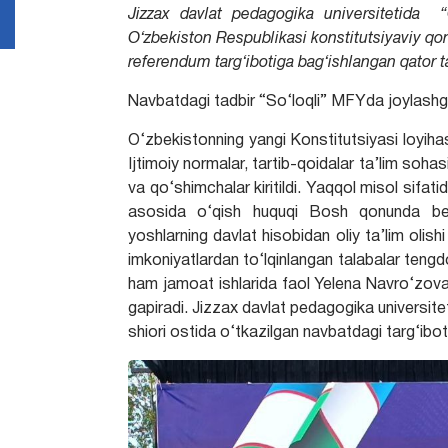
Jizzax davlat pedagogika universitetida “O
O‘zbekiston Respublikasi konstitutsiyaviy qonu
referendum targ‘ibotiga bag‘ishlangan qator t
Navbatdagi tadbir “So‘loqli” MFYda joylashgan
O‘zbekistonning yangi Konstitutsiyasi loyiha
Ijtimoiy normalar, tartib-qoidalar ta’lim soh
va qo‘shimchalar kiritildi. Yaqqol misol sifati
asosida o‘qish huquqi Bosh qonunda belgi
yoshlarning davlat hisobidan oliy ta’lim olis
imkoniyatlardan to‘lqinlangan talabalar tengd
ham jamoat ishlarida faol Yelena Navro‘zova
gapiradi. Jizzax davlat pedagogika universite
shiori ostida o‘tkazilgan navbatdagi targ‘ibot t