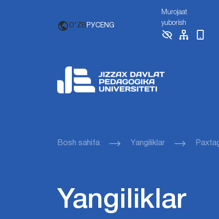
Murojaat
yuborish
O'ZB
РУС
ENG
Bosh sahifa
Yangiliklar
Paxta
Yangiliklar