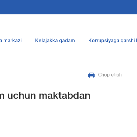
a markazi
Kelajakka qadam
Korrupsiyaga qarshi
Chop etish
m uchun maktabdan