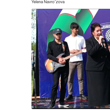
Yelena Navro‘zova