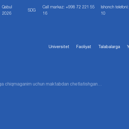
Qabul
Call markaz: +998 72 221 55
Ishonch telefon
SDG
2026
16
10
Universitet
Faoliyat
Talabalarga
Y
ga chiqmaganim uchun maktabdan chetlatishgan…