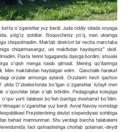
katta o‘zgarishlar yuz berdi. Juda oddiy oilada voyaga
ida, yolg‘iz qoldilar. Boquvchimiz yo‘q, men ukamga
iga chiqaolmadim. Maktab direktori bir necha marotaba
imiga chiqarmasangiz, uni maktbdan haydaymiz” dedi.
olmadim. Paxta terimi tugaganida dasrga bordim, afsuski
birga o‘qish menga nasib qilmadi. Mening qo‘llarimga
hmadi. Men maktabdan haydalgan edim. Qanchalik harakat
dagi orzular armonga aylandi. Orzularim hech qachon
yilda O‘zbekistonda bo‘lgan o‘zgarishlar tufayli men
 o‘quvchilar bilan o‘qib bitirdim. Pedagogika kolejjiga
iy o‘quv yurti talabasi bo‘lish baxtiga musharraf bo‘ldim.
‘rilmagan o‘zgarishlar yuz berdi. Avval Navoiy nomidagi
spublikasi Prezidentining davlat stependiyasi sohibiga
imdan behad mamnunman. Shu yerdagi barcha talabalarni
eferendumida faol qatnashishga chorlab qolaman,-deydi