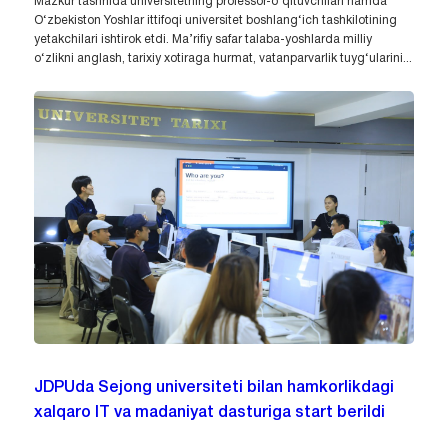
Mazkur tashrifda universitetning professor-o‘qituvchilari hamda
O‘zbekiston Yoshlar ittifoqi universitet boshlang‘ich tashkilotining
yetakchilari ishtirok etdi. Ma’rifiy safar talaba-yoshlarda milliy
o‘zlikni anglash, tarixiy xotiraga hurmat, vatanparvarlik tuyg‘ularini...
JDPUda Sejong universiteti bilan hamkorlikdagi
xalqaro IT va madaniyat dasturiga start berildi