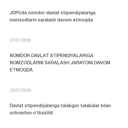
JDPUda nomdor davlat stipendiyalariga
nomzodlarni saralash davom etmoqda
27/07/2026
NOMDOR DAVLAT STIPENDIYALARIGA
NOMZODLARNI SARALASH JARAYONI DAVOM
ETMOQDA
23/07/2026
Davlat stipendiyalariga talabgor talabalar bilan
uchrashuv o‘tkazildi