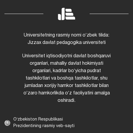
Universitetning rasmiy nomi oʻzbek tilida:
Jizzax davlat pedagogika universiteti
Universitet iqtisodiyotni davlat boshqaruvi
organlari, mahalliy davlat hokimiyati
organlari, kadrlar boʻyicha pudrat
tashkilotlari va boshqa tashkilotlar, shu
jumladan xorijiy hamkor tashkilotlar bilan
oʻzaro hamkorlikda oʻz faoliyatini amalga
oshiradi.
Oʻzbekiston Respublikasi
Prezidentining rasmiy veb-sayti