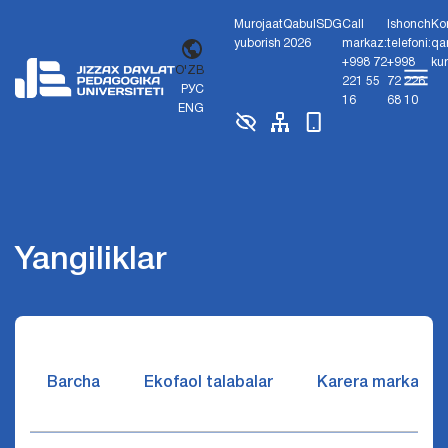
Murojaat
Qabul
SDG
Call
Ishonch
Ko
yuborish
2026
markaz:
telefoni:
qa
+998 72
+998
ku
O'ZB
221 55
72 226
РУС
16
68 10
ENG
Yangiliklar
Barcha
Ekofaol talabalar
Karera markazi