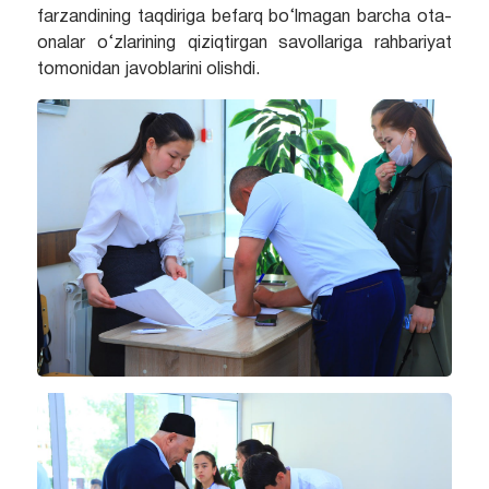
farzandining taqdiriga befarq bo‘lmagan barcha ota-
onalar o‘zlarining qiziqtirgan savollariga rahbariyat
tomonidan javoblarini olishdi.