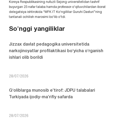
Koreya Respublikasining nufuzli Sejong universitetidan tashrif
buyurgan 23 nafar talaba hamda professor-o‘qituvchilardan iborat
delegatsiya ishtirokida “WFK IT Ko‘ngillilar Guruhi Dasturi”ning
tantanali ochilish marosimi bo‘lib o‘tdi.
So'nggi yangiliklar
Jizzax davlat pedagogika universitetida
narkojinoyatlar profilaktikasi bo‘yicha o‘rganish
ishlari olib borildi
28/07/2026
G‘oliblarga munosib e’tirof: JDPU talabalari
Turkiyada ijodiy-ma’rifiy safarda
28/07/2026