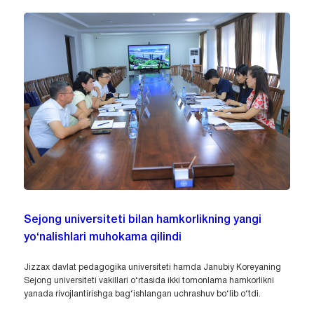
Sejong universiteti bilan hamkorlikning yangi
yo‘nalishlari muhokama qilindi
Jizzax davlat pedagogika universiteti hamda Janubiy Koreyaning
Sejong universiteti vakillari o‘rtasida ikki tomonlama hamkorlikni
yanada rivojlantirishga bag‘ishlangan uchrashuv bo‘lib o‘tdi.