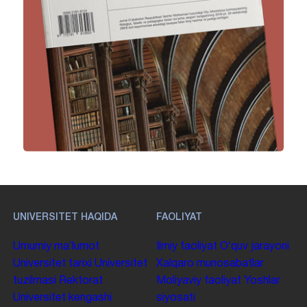
UNIVERSITET HAQIDA
FAOLIYAT
Umumiy maʼlumot
Ilmiy faoliyat
Oʻquv jarayoni
Universitet tarixi
Universitet
Xalqaro munosabatlar
tuzilmasi
Rektorat
Moliyaviy faoliyat
Yoshlar
Universitet kengashi
siyosati