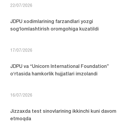
22/07/2026
JDPU xodimlarining farzandlari yozgi
sog‘lomlashtirish oromgohiga kuzatildi
17/07/2026
JDPU va “Unicorn International Foundation”
o‘rtasida hamkorlik hujjatlari imzolandi
16/07/2026
Jizzaxda test sinovlarining ikkinchi kuni davom
etmoqda