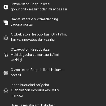
Oʻzbekiston Respublikasi
qonunchilik maʼlumotlari milliy bazasi
Davlat interaktiv xizmatlarining
yagona portali
Oʻzbekiston Respublikasi Oliy taʼlim,
fan va innovatsiyalar vazirligi
Oʻzbekiston Respublikasi
Maktabgacha va maktab taʼlimi
vazirligi
Oʻzbekiston Respublikasi Hukumat
portali
Inson huquqlari bo‘yicha
O‘zbekiston Respublikasi Milliy
markazi
Bilim va malakalarni baholash