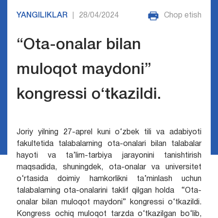
YANGILIKLAR
28/04/2024
Chop etish
|
“Ota-onalar bilan
muloqot maydoni”
kongressi o‘tkazildi.
Joriy yilning 27-aprel kuni o‘zbek tili va adabiyoti
fakultetida talabalarning ota-onalari bilan talabalar
hayoti va ta’lim-tarbiya jarayonini tanishtirish
maqsadida, shuningdek, ota-onalar va
universitet
o‘rtasida doimiy hamkorlikni ta’minlash uchun
talabalarning ota-onalarini taklif qilgan holda “Ota-
onalar bilan muloqot maydoni” kongressi o‘tkazildi.
Kongress ochiq muloqot tarzda o‘tkazilgan bo‘lib,