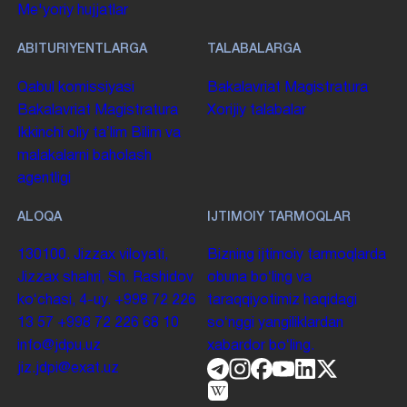
Me'yoriy hujjatlar
ABITURIYENTLARGA
TALABALARGA
Qabul komissiyasi
Bakalavriat
Magistratura
Bakalavriat
Magistratura
Xorijiy talabalar
Ikkinchi oliy taʼlim
Bilim va
malakalarni baholash
agentligi
ALOQA
IJTIMOIY TARMOQLAR
130100. Jizzax viloyati,
Bizning ijtimoiy tarmoqlarda
Jizzax shahri, Sh. Rashidov
obuna boʻling va
koʻchasi, 4-uy.
+998 72 226
taraqqiyotimiz haqidagi
13 57
+998 72 226 68 10
soʻnggi yangiliklardan
info@jdpu.uz
xabardor boʻling.
jiz.jdpi@exat.uz