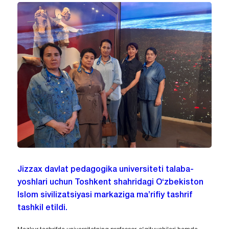
Jizzax davlat pedagogika universiteti talaba-
yoshlari uchun Toshkent shahridagi O‘zbekiston
Islom sivilizatsiyasi markaziga ma’rifiy tashrif
tashkil etildi.