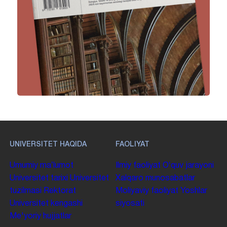
UNIVERSITET HAQIDA
FAOLIYAT
Umumiy maʼlumot
Ilmiy faoliyat
Oʻquv jarayoni
Universitet tarixi
Universitet
Xalqaro munosabatlar
tuzilmasi
Rektorat
Moliyaviy faoliyat
Yoshlar
Universitet kengashi
siyosati
Me'yoriy hujjatlar