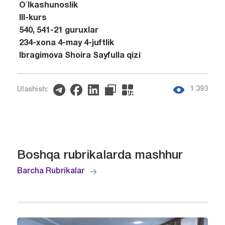
O`lkashunoslik
III-kurs
540, 541-21 guruxlar
234-xona 4-may 4-juftlik
Ibragimova Shoira Sayfulla qizi
1 393
Ulashish:
Boshqa rubrikalarda mashhur
Barcha Rubrikalar