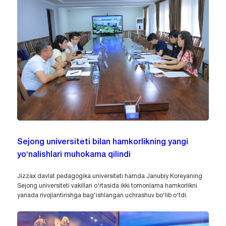
Sejong universiteti bilan hamkorlikning yangi
yo‘nalishlari muhokama qilindi
Jizzax davlat pedagogika universiteti hamda Janubiy Koreyaning
Sejong universiteti vakillari o‘rtasida ikki tomonlama hamkorlikni
yanada rivojlantirishga bag‘ishlangan uchrashuv bo‘lib o‘tdi.