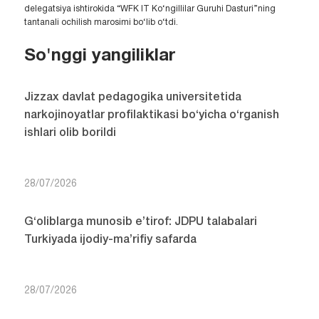
delegatsiya ishtirokida “WFK IT Ko‘ngillilar Guruhi Dasturi”ning
tantanali ochilish marosimi bo‘lib o‘tdi.
So'nggi yangiliklar
Jizzax davlat pedagogika universitetida
narkojinoyatlar profilaktikasi bo‘yicha o‘rganish
ishlari olib borildi
28/07/2026
G‘oliblarga munosib e’tirof: JDPU talabalari
Turkiyada ijodiy-ma’rifiy safarda
28/07/2026