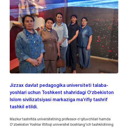
Jizzax davlat pedagogika universiteti talaba-
yoshlari uchun Toshkent shahridagi O‘zbekiston
Islom sivilizatsiyasi markaziga ma’rifiy tashrif
tashkil etildi.
Mazkur tashrifda universitetning professor-o‘qituvchilari hamda
O‘zbekiston Yoshlar ittifoqi universitet boshlang‘ich tashkilotining