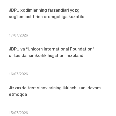
JDPU xodimlarining farzandlari yozgi
sog‘lomlashtirish oromgohiga kuzatildi
17/07/2026
JDPU va “Unicorn International Foundation”
o‘rtasida hamkorlik hujjatlari imzolandi
16/07/2026
Jizzaxda test sinovlarining ikkinchi kuni davom
etmoqda
15/07/2026