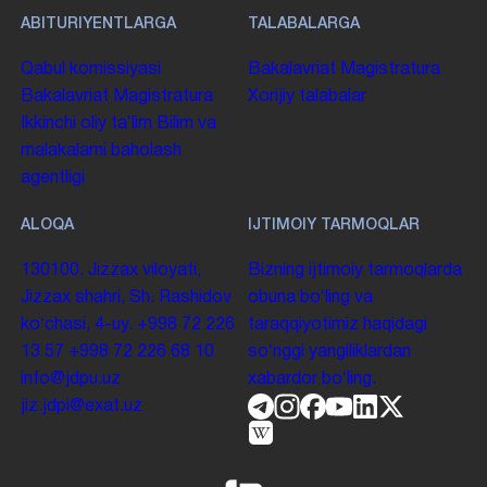
ABITURIYENTLARGA
TALABALARGA
Qabul komissiyasi
Bakalavriat
Magistratura
Bakalavriat
Magistratura
Xorijiy talabalar
Ikkinchi oliy taʼlim
Bilim va
malakalarni baholash
agentligi
ALOQA
IJTIMOIY TARMOQLAR
130100. Jizzax viloyati,
Bizning ijtimoiy tarmoqlarda
Jizzax shahri, Sh. Rashidov
obuna boʻling va
koʻchasi, 4-uy.
+998 72 226
taraqqiyotimiz haqidagi
13 57
+998 72 226 68 10
soʻnggi yangiliklardan
info@jdpu.uz
xabardor boʻling.
jiz.jdpi@exat.uz