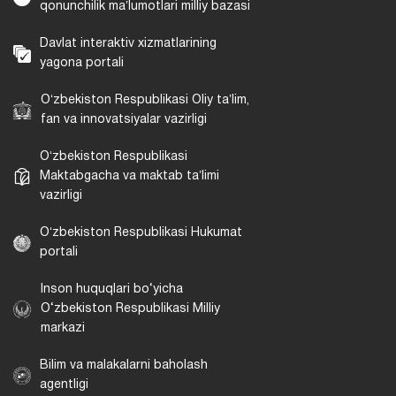
qonunchilik maʼlumotlari milliy bazasi
Davlat interaktiv xizmatlarining
yagona portali
Oʻzbekiston Respublikasi Oliy taʼlim,
fan va innovatsiyalar vazirligi
Oʻzbekiston Respublikasi
Maktabgacha va maktab taʼlimi
vazirligi
Oʻzbekiston Respublikasi Hukumat
portali
Inson huquqlari bo‘yicha
O‘zbekiston Respublikasi Milliy
markazi
Bilim va malakalarni baholash
agentligi