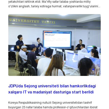
yetakchilari ishtirok etdi. Ma’rifiy safar talaba-yoshlarda milliy
o‘zlikni anglash, tarixiy xotiraga hurmat, vatanparvarlik tuyg‘ularini...
JDPUda Sejong universiteti bilan hamkorlikdagi
xalqaro IT va madaniyat dasturiga start berildi
Koreya Respublikasining nufuzli Sejong universitetidan tashrif
buyurgan 23 nafar talaba hamda professor-o‘qituvchilardan iborat