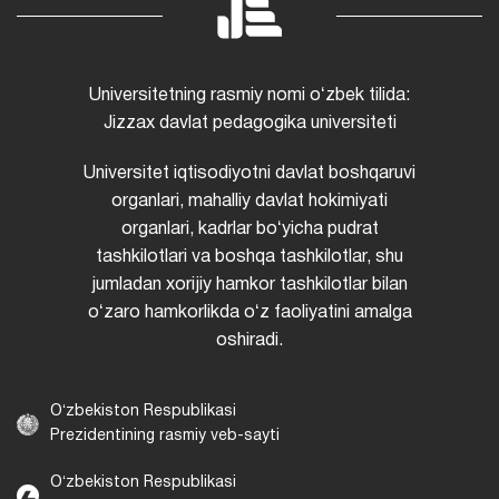
Universitetning rasmiy nomi oʻzbek tilida:
Jizzax davlat pedagogika universiteti
Universitet iqtisodiyotni davlat boshqaruvi
organlari, mahalliy davlat hokimiyati
organlari, kadrlar boʻyicha pudrat
tashkilotlari va boshqa tashkilotlar, shu
jumladan xorijiy hamkor tashkilotlar bilan
oʻzaro hamkorlikda oʻz faoliyatini amalga
oshiradi.
Oʻzbekiston Respublikasi
Prezidentining rasmiy veb-sayti
Oʻzbekiston Respublikasi