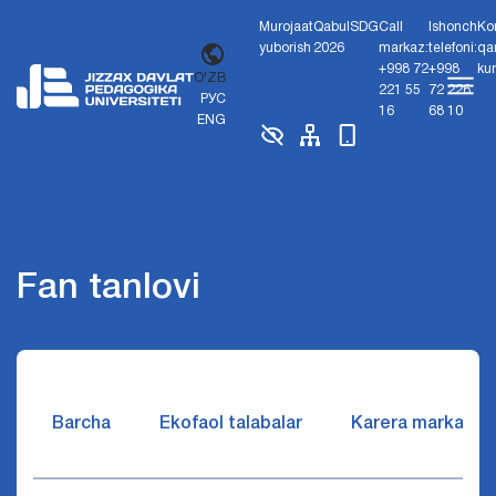
Murojaat
Qabul
SDG
Call
Ishonch
Ko
yuborish
2026
markaz:
telefoni:
qa
+998 72
+998
ku
O'ZB
221 55
72 226
РУС
16
68 10
ENG
Fan tanlovi
Barcha
Ekofaol talabalar
Karera markazi