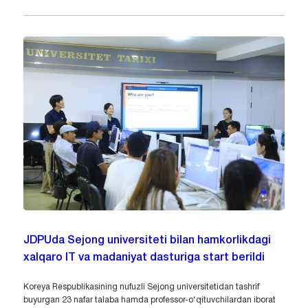
JDPUda Sejong universiteti bilan hamkorlikdagi
xalqaro IT va madaniyat dasturiga start berildi
Koreya Respublikasining nufuzli Sejong universitetidan tashrif
buyurgan 23 nafar talaba hamda professor-o‘qituvchilardan iborat