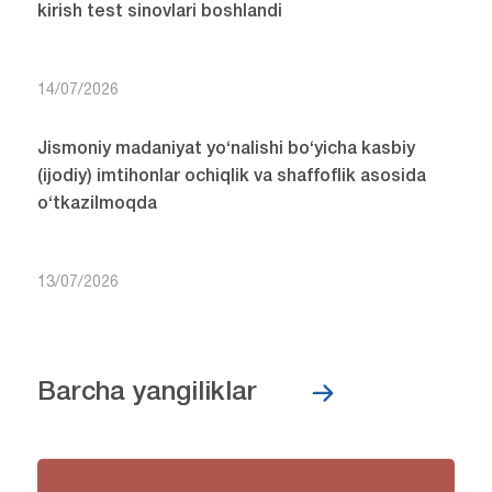
kirish test sinovlari boshlandi
14/07/2026
Jismoniy madaniyat yo‘nalishi bo‘yicha kasbiy
(ijodiy) imtihonlar ochiqlik va shaffoflik asosida
o‘tkazilmoqda
13/07/2026
Barcha yangiliklar