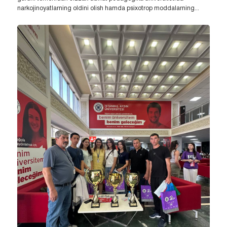
narkojinoyatlarning oldini olish hamda psixotrop moddalarning...