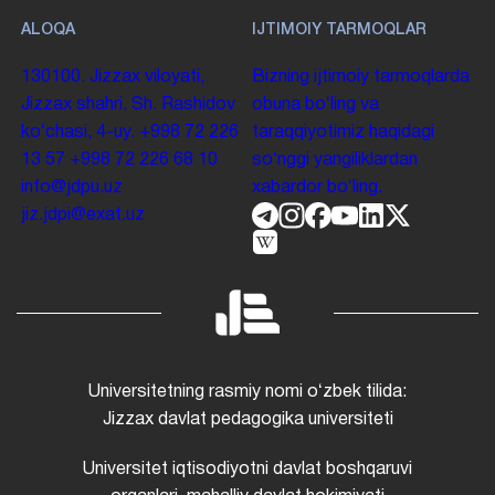
ALOQA
IJTIMOIY TARMOQLAR
130100. Jizzax viloyati,
Bizning ijtimoiy tarmoqlarda
Jizzax shahri, Sh. Rashidov
obuna boʻling va
koʻchasi, 4-uy.
+998 72 226
taraqqiyotimiz haqidagi
13 57
+998 72 226 68 10
soʻnggi yangiliklardan
info@jdpu.uz
xabardor boʻling.
jiz.jdpi@exat.uz
Universitetning rasmiy nomi oʻzbek tilida:
Jizzax davlat pedagogika universiteti
Universitet iqtisodiyotni davlat boshqaruvi