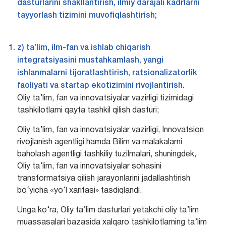
dasturlarini shakllantirish, ilmiy darajali kadrlarni
tayyorlash tizimini muvofiqlashtirish;
z) ta’lim, ilm-fan va ishlab chiqarish
integratsiyasini mustahkamlash, yangi
ishlanmalarni tijoratlashtirish, ratsionalizatorlik
faoliyati va startap ekotizimini rivojlantirish.
Oliy ta’lim, fan va innovatsiyalar vazirligi tizimidagi
tashkilotlarni qayta tashkil qilish dasturi;
Oliy ta’lim, fan va innovatsiyalar vazirligi, Innovatsion
rivojlanish agentligi hamda Bilim va malakalarni
baholash agentligi tashkiliy tuzilmalari, shuningdek,
Oliy ta’lim, fan va innovatsiyalar sohasini
transformatsiya qilish jarayonlarini jadallashtirish
bo‘yicha «yo‘l xaritasi» tasdiqlandi.
Unga ko‘ra, Oliy ta’lim dasturlari yetakchi oliy ta’lim
muassasalari bazasida xalqaro tashkilotlarning ta’lim