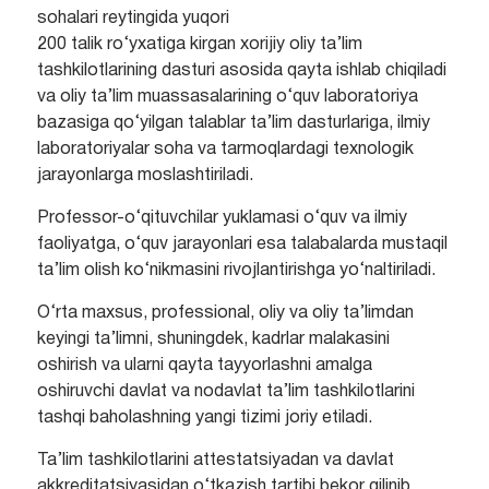
sohalari reytingida yuqori
200 talik ro‘yxatiga kirgan xorijiy oliy ta’lim
tashkilotlarining dasturi asosida qayta ishlab chiqiladi
va oliy ta’lim muassasalarining o‘quv laboratoriya
bazasiga qo‘yilgan talablar ta’lim dasturlariga, ilmiy
laboratoriyalar soha va tarmoqlardagi texnologik
jarayonlarga moslashtiriladi.
Professor-o‘qituvchilar yuklamasi o‘quv va ilmiy
faoliyatga, o‘quv jarayonlari esa talabalarda mustaqil
ta’lim olish ko‘nikmasini rivojlantirishga yo‘naltiriladi.
O‘rta maxsus, professional, oliy va oliy ta’limdan
keyingi ta’limni, shuningdek, kadrlar malakasini
oshirish va ularni qayta tayyorlashni amalga
oshiruvchi davlat va nodavlat ta’lim tashkilotlarini
tashqi baholashning yangi tizimi joriy etiladi.
Ta’lim tashkilotlarini attestatsiyadan va davlat
akkreditatsiyasidan o‘tkazish tartibi bekor qilinib,