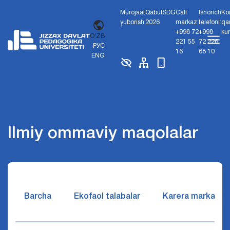
Murojaat
Qabul
SDG
Call
Ishonch
Ko
yuborish
2026
markaz:
telefoni:
qa
+998 72
+998
ku
O'ZB
221 55
72 226
РУС
16
68 10
ENG
Ilmiy ommaviy maqolalar
Barcha
Ekofaol talabalar
Karera markazi