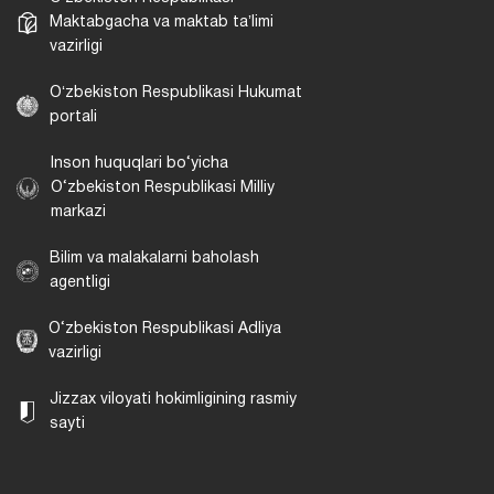
Maktabgacha va maktab taʼlimi
vazirligi
Oʻzbekiston Respublikasi Hukumat
portali
Inson huquqlari bo‘yicha
O‘zbekiston Respublikasi Milliy
markazi
Bilim va malakalarni baholash
agentligi
O‘zbekiston Respublikasi Adliya
vazirligi
Jizzax viloyati hokimligining rasmiy
sayti