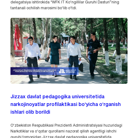
delegatsiya ishtirokida “WFK IT Ko‘ngillilar Guruhi Dasturi”ning
tantanali ochilish marosimi bo‘lib o‘tdi.
Jizzax davlat pedagogika universitetida
narkojinoyatlar profilaktikasi bo‘yicha o‘rganish
ishlari olib borildi
O‘zbekiston Respublikasi Prezidenti Administratsiyasi huzuridagi
Narkotiklar va o‘qotar qurollarni nazorat qilish agentligi ishchi
guruhi tomonidan Jizzax davlat pedagogika universitetida