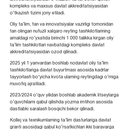
kompleks va maxsus davlat akkreditatsiyasidan
o‘tkazish tizimi joriy etiladi.
Oliy ta’lim, fan va innovatsiyalar vazirligi tomonidan
tan olingan nufuzli xalqaro reyting tashkilotlarining
amaldagi ro‘yxatida birinchi 1 000 talikka kirgan oliy
ta’lim tashkilotlari navbatdagi kompleks davlat
akkreditatsiyasidan ozod qilinadi.
2025 yil 1 yanvardan boshlab nodavlat oliy ta’lim
tashkilotlariga davlat buyurtmasi asosida kadrlar
tayyorlash bo‘yicha kvota ularning reytingdagi o‘rniga
muvofiq ajratiladi.
2023/2024 o‘quv yilidan boshlab akademik litseylarga
o‘quvchilarni qabul qilishda yozma imtihon asosida
dastlabki saralash bosqichi bekor qilinadi.
Kollej va texnikumlarning ta’lim dasturlariga davlat
granti asosidagi qabul ko‘rsatkichlari ikki baravarga