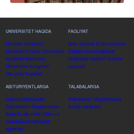
UNIVERSITET HAQIDA
FAOLIYAT
Umumiy maʼlumot
Ilmiy faoliyat
Oʻquv jarayoni
Universitet tarixi
Universitet
Xalqaro munosabatlar
tuzilmasi
Rektorat
Moliyaviy faoliyat
Yoshlar
Universitet kengashi
siyosati
Me'yoriy hujjatlar
ABITURIYENTLARGA
TALABALARGA
Qabul komissiyasi
Bakalavriat
Magistratura
Bakalavriat
Magistratura
Xorijiy talabalar
Ikkinchi oliy taʼlim
Bilim va
malakalarni baholash
agentligi