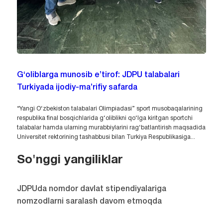
G‘oliblarga munosib e’tirof: JDPU talabalari
Turkiyada ijodiy-ma’rifiy safarda
“Yangi O‘zbekiston talabalari Olimpiadasi” sport musobaqalarining
respublika final bosqichlarida g‘oliblikni qo‘lga kiritgan sportchi
talabalar hamda ularning murabbiylarini rag‘batlantirish maqsadida
Universitet rektorining tashabbusi bilan Turkiya Respublikasiga...
So'nggi yangiliklar
JDPUda nomdor davlat stipendiyalariga
nomzodlarni saralash davom etmoqda