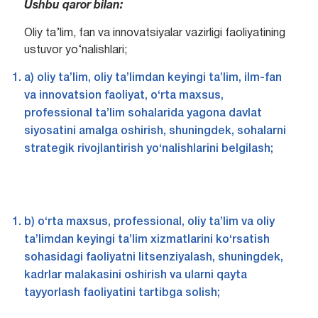
Ushbu qaror bilan:
Oliy ta’lim, fan va innovatsiyalar vazirligi faoliyatining
ustuvor yo‘nalishlari;
a) oliy ta’lim, oliy ta’limdan keyingi ta’lim, ilm-fan
va innovatsion faoliyat, o‘rta maxsus,
professional ta’lim sohalarida yagona davlat
siyosatini amalga oshirish, shuningdek, sohalarni
strategik rivojlantirish yo‘nalishlarini belgilash;
b) o‘rta maxsus, professional, oliy ta’lim va oliy
ta’limdan keyingi ta’lim xizmatlarini ko‘rsatish
sohasidagi faoliyatni litsenziyalash, shuningdek,
kadrlar malakasini oshirish va ularni qayta
tayyorlash faoliyatini tartibga solish;