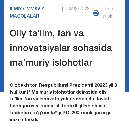
ILMIY OMMAVIY
22/08/2023
Chop
|
MAQOLALAR
etish
Oliy ta’lim, fan va
innovatsiyalar sohasida
ma’muriy islohotlar
O‘zbekiston Respublikasi Prezidenti
20223 yil 3
iyul kuni
“Ma’muriy islohotlar doirasida oliy
ta’lim, fan va innovatsiyalar sohasida davlat
boshqaruvini samarali tashkil qilish chora-
tadbirlari to‘g‘risida”gi
PQ-200-sonli
qarorga
imzo chekdi.