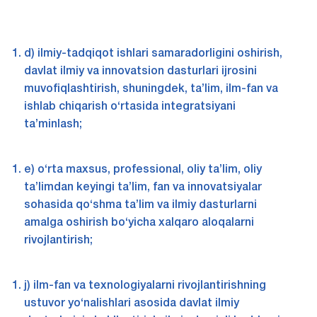
d) ilmiy-tadqiqot ishlari samaradorligini oshirish,
davlat ilmiy va innovatsion dasturlari ijrosini
muvofiqlashtirish, shuningdek, ta’lim, ilm-fan va
ishlab chiqarish o‘rtasida integratsiyani
ta’minlash;
e) o‘rta maxsus, professional, oliy ta’lim, oliy
ta’limdan keyingi ta’lim, fan va innovatsiyalar
sohasida qo‘shma ta’lim va ilmiy dasturlarni
amalga oshirish bo‘yicha xalqaro aloqalarni
rivojlantirish;
j) ilm-fan va texnologiyalarni rivojlantirishning
ustuvor yo‘nalishlari asosida davlat ilmiy