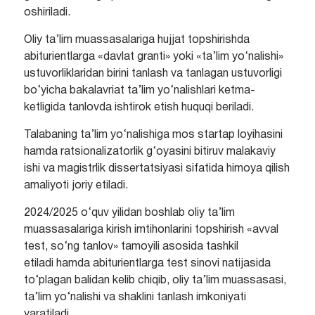
oshiriladi.
Oliy ta’lim muassasalariga hujjat topshirishda
abiturientlarga «davlat granti» yoki «ta’lim yo‘nalishi»
ustuvorliklaridan birini tanlash va tanlagan ustuvorligi
bo‘yicha bakalavriat ta’lim yo‘nalishlari ketma-
ketligida tanlovda ishtirok etish huquqi beriladi.
Talabaning ta’lim yo‘nalishiga mos startap loyihasini
hamda ratsionalizatorlik g‘oyasini bitiruv malakaviy
ishi va magistrlik dissertatsiyasi sifatida himoya qilish
amaliyoti joriy etiladi.
2024/2025 o‘quv yilidan boshlab oliy ta’lim
muassasalariga kirish imtihonlarini topshirish «avval
test, so‘ng tanlov» tamoyili asosida tashkil
etiladi hamda abiturientlarga test sinovi natijasida
to‘plagan balidan kelib chiqib, oliy ta’lim muassasasi,
ta’lim yo‘nalishi va shaklini tanlash imkoniyati
yaratiladi.