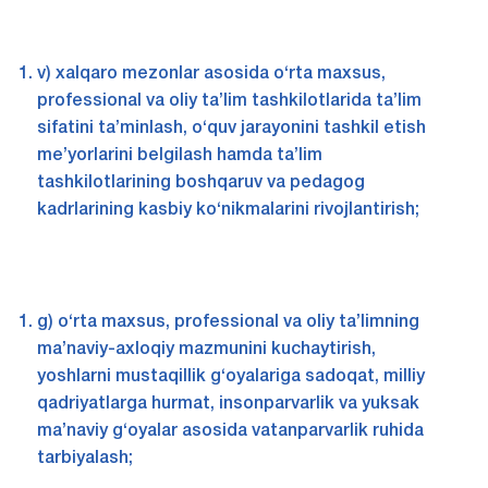
v) xalqaro mezonlar asosida o‘rta maxsus,
professional va oliy ta’lim tashkilotlarida ta’lim
sifatini ta’minlash, o‘quv jarayonini tashkil etish
me’yorlarini belgilash hamda ta’lim
tashkilotlarining boshqaruv va pedagog
kadrlarining kasbiy ko‘nikmalarini rivojlantirish;
g) o‘rta maxsus, professional va oliy ta’limning
ma’naviy-axloqiy mazmunini kuchaytirish,
yoshlarni mustaqillik g‘oyalariga sadoqat, milliy
qadriyatlarga hurmat, insonparvarlik va yuksak
ma’naviy g‘oyalar asosida vatanparvarlik ruhida
tarbiyalash;