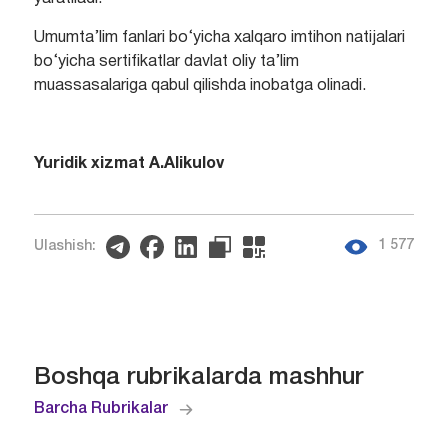
Umumta’lim fanlari bo‘yicha xalqaro imtihon natijalari
bo‘yicha sertifikatlar davlat oliy ta’lim
muassasalariga qabul qilishda inobatga olinadi.
Yuridik xizmat A.Alikulov
1 577
Ulashish:
Boshqa rubrikalarda mashhur
Barcha Rubrikalar