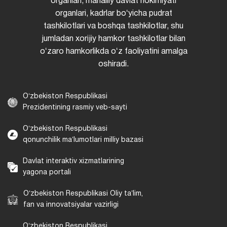
organlari, mahalliy davlat hokimiyati
organlari, kadrlar boʻyicha pudrat
tashkilotlari va boshqa tashkilotlar, shu
jumladan xorijiy hamkor tashkilotlar bilan
oʻzaro hamkorlikda oʻz faoliyatini amalga
oshiradi.
Oʻzbekiston Respublikasi
Prezidentining rasmiy veb-sayti
Oʻzbekiston Respublikasi
qonunchilik maʼlumotlari milliy bazasi
Davlat interaktiv xizmatlarining
yagona portali
Oʻzbekiston Respublikasi Oliy taʼlim,
fan va innovatsiyalar vazirligi
Oʻzbekiston Respublikasi