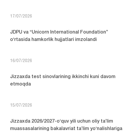
17/07/2026
JDPU va “Unicorn International Foundation”
o‘rtasida hamkorlik hujjatlari imzolandi
16/07/2026
Jizzaxda test sinovlarining ikkinchi kuni davom
etmoqda
15/07/2026
Jizzaxda 2026/2027-o‘quv yili uchun oliy ta’lim
muassasalarining bakalavriat ta’lim yo‘nalishlariga