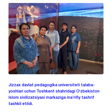
Jizzax davlat pedagogika universiteti talaba-
yoshlari uchun Toshkent shahridagi O‘zbekiston
Islom sivilizatsiyasi markaziga ma’rifiy tashrif
tashkil etildi.