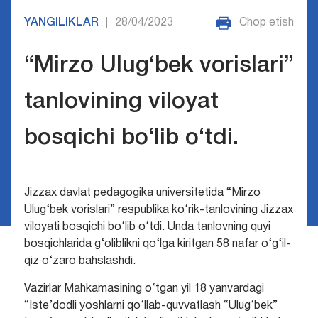
YANGILIKLAR
28/04/2023
Chop etish
|
“Mirzo Ulug‘bek vorislari”
tanlovining viloyat
bosqichi bo‘lib o‘tdi.
Jizzax davlat pedagogika universitetida “Mirzo
Ulug‘bek vorislari” respublika ko‘rik-tanlovining Jizzax
viloyati bosqichi bo‘lib o‘tdi. Unda tanlovning quyi
bosqichlarida g‘oliblikni qo‘lga kiritgan 58 nafar o‘g‘il-
qiz o‘zaro bahslashdi.
Vazirlar Mahkamasining o‘tgan yil 18 yanvardagi
“Iste’dodli yoshlarni qo‘llab-quvvatlash “Ulug‘bek”