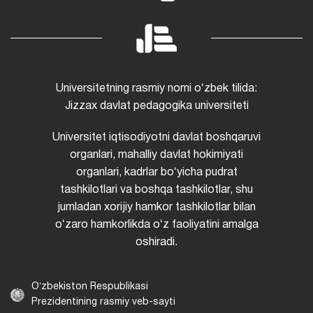
Universitetning rasmiy nomi oʻzbek tilida:
Jizzax davlat pedagogika universiteti
Universitet iqtisodiyotni davlat boshqaruvi
organlari, mahalliy davlat hokimiyati
organlari, kadrlar boʻyicha pudrat
tashkilotlari va boshqa tashkilotlar, shu
jumladan xorijiy hamkor tashkilotlar bilan
oʻzaro hamkorlikda oʻz faoliyatini amalga
oshiradi.
Oʻzbekiston Respublikasi
Prezidentining rasmiy veb-sayti