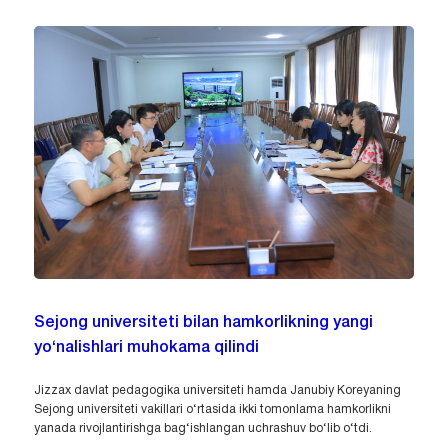
Sejong universiteti bilan hamkorlikning yangi
yo‘nalishlari muhokama qilindi
Jizzax davlat pedagogika universiteti hamda Janubiy Koreyaning
Sejong universiteti vakillari o‘rtasida ikki tomonlama hamkorlikni
yanada rivojlantirishga bag‘ishlangan uchrashuv bo‘lib o‘tdi.