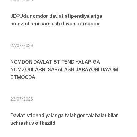
28/07/2026
JDPUda nomdor davlat stipendiyalariga
nomzodlarni saralash davom etmoqda
27/07/2026
NOMDOR DAVLAT STIPENDIYALARIGA
NOMZODLARNI SARALASH JARAYONI DAVOM
ETMOQDA
23/07/2026
Davlat stipendiyalariga talabgor talabalar bilan
uchrashuv o‘tkazildi