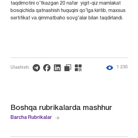
taqdimotini o‘tkazgan 20 nafar yigit-qiz mamlakat
bosqichida qatnashish huquqini qo‘lga kiritib, maxsus
sertifikat va qimmatbaho sovg‘alar bilan taqdirlandi.
1 230
Ulashish:
Boshqa rubrikalarda mashhur
Barcha Rubrikalar