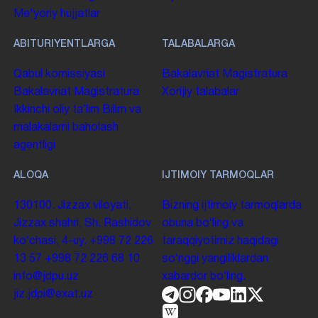
Me'yoriy hujjatlar
ABITURIYENTLARGA
TALABALARGA
Qabul komissiyasi
Bakalavriat
Magistratura
Bakalavriat
Magistratura
Xorijiy talabalar
Ikkinchi oliy taʼlim
Bilim va
malakalarni baholash
agentligi
ALOQA
IJTIMOIY TARMOQLAR
130100. Jizzax viloyati,
Bizning ijtimoiy tarmoqlarda
Jizzax shahri, Sh. Rashidov
obuna boʻling va
koʻchasi, 4-uy.
+998 72 226
taraqqiyotimiz haqidagi
13 57
+998 72 226 68 10
soʻnggi yangiliklardan
info@jdpu.uz
xabardor boʻling.
jiz.jdpi@exat.uz