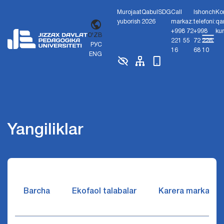
Murojaat
Qabul
SDG
Call
Ishonch
Ko
yuborish
2026
markaz:
telefoni:
qa
+998 72
+998
ku
O'ZB
221 55
72 226
РУС
16
68 10
ENG
Yangiliklar
Barcha
Ekofaol talabalar
Karera markazi