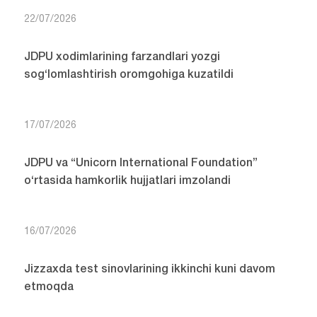
22/07/2026
JDPU xodimlarining farzandlari yozgi
sog‘lomlashtirish oromgohiga kuzatildi
17/07/2026
JDPU va “Unicorn International Foundation”
o‘rtasida hamkorlik hujjatlari imzolandi
16/07/2026
Jizzaxda test sinovlarining ikkinchi kuni davom
etmoqda