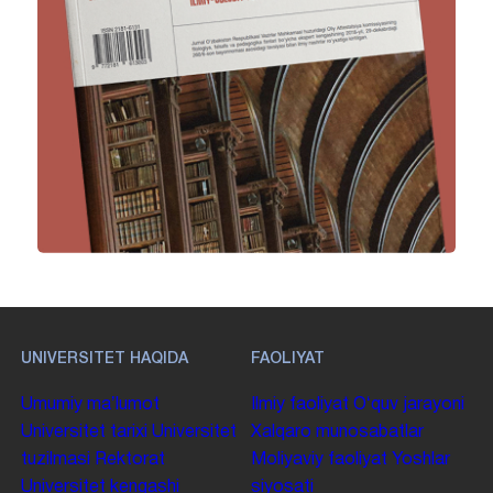
UNIVERSITET HAQIDA
FAOLIYAT
Umumiy maʼlumot
Ilmiy faoliyat
Oʻquv jarayoni
Universitet tarixi
Universitet
Xalqaro munosabatlar
tuzilmasi
Rektorat
Moliyaviy faoliyat
Yoshlar
Universitet kengashi
siyosati