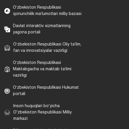
Oʻzbekiston Respublikasi
qonunchilik maʼlumotlari milliy bazasi
Davlat interaktiv xizmatlarining
yagona portali
Oʻzbekiston Respublikasi Oliy taʼlim,
fan va innovatsiyalar vazirligi
Oʻzbekiston Respublikasi
Maktabgacha va maktab taʼlimi
vazirligi
Oʻzbekiston Respublikasi Hukumat
portali
Inson huquqlari bo‘yicha
O‘zbekiston Respublikasi Milliy
markazi