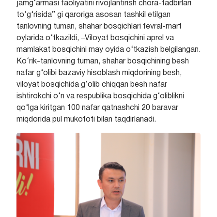
jamg‘armasi faoliyatini rivojlantirish chora-tadbirlari
to‘g‘risida” gi qaroriga asosan tashkil etilgan
tanlovning tuman, shahar bosqichlari fevral-mart
oylarida o‘tkazildi, –Viloyat bosqichini aprel va
mamlakat bosqichini may oyida o‘tkazish belgilangan.
Ko‘rik-tanlovning tuman, shahar bosqichining besh
nafar g‘olibi bazaviy hisoblash miqdorining besh,
viloyat bosqichida g‘olib chiqqan besh nafar
ishtirokchi o‘n va respublika bosqichida g‘oliblikni
qo‘lga kiritgan 100 nafar qatnashchi 20 baravar
miqdorida pul mukofoti bilan taqdirlanadi.