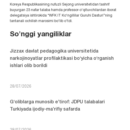
Koreya Respublikasining nufuzli Sejong universitetidan tashrif
buyurgan 23 nafar talaba hamda professor-o‘qituvchilardan iborat
delegatsiya ishtirokida “WFK IT Ko‘ngillilar Guruhi Dasturi”ning
tantanali ochilish marosimi bo‘lib o‘tdi.
So'nggi yangiliklar
Jizzax davlat pedagogika universitetida
narkojinoyatlar profilaktikasi bo‘yicha o‘rganish
ishlari olib borildi
28/07/2026
G‘oliblarga munosib e’tirof: JDPU talabalari
Turkiyada ijodiy-ma’rifiy safarda