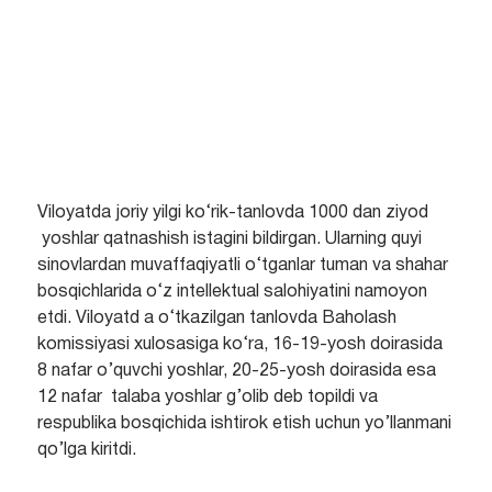
Viloyatda joriy yilgi ko‘rik-tanlovda 1000 dan ziyod
yoshlar qatnashish istagini bildirgan. Ularning quyi
sinovlardan muvaffaqiyatli o‘tganlar tuman va shahar
bosqichlarida o‘z intellektual salohiyatini namoyon
etdi. Viloyatd a o‘tkazilgan tanlovda Baholash
komissiyasi xulosasiga ko‘ra, 16-19-yosh doirasida
8 nafar o’quvchi yoshlar, 20-25-yosh doirasida esa
12 nafar talaba yoshlar g’olib deb topildi va
respublika bosqichida ishtirok etish uchun yo’llanmani
qo’lga kiritdi.