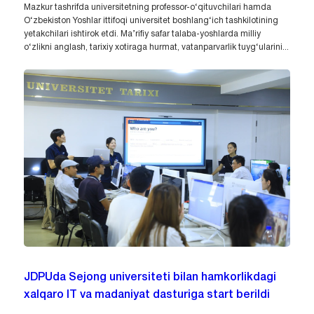
Mazkur tashrifda universitetning professor-o‘qituvchilari hamda
O‘zbekiston Yoshlar ittifoqi universitet boshlang‘ich tashkilotining
yetakchilari ishtirok etdi. Ma’rifiy safar talaba-yoshlarda milliy
o‘zlikni anglash, tarixiy xotiraga hurmat, vatanparvarlik tuyg‘ularini...
JDPUda Sejong universiteti bilan hamkorlikdagi
xalqaro IT va madaniyat dasturiga start berildi