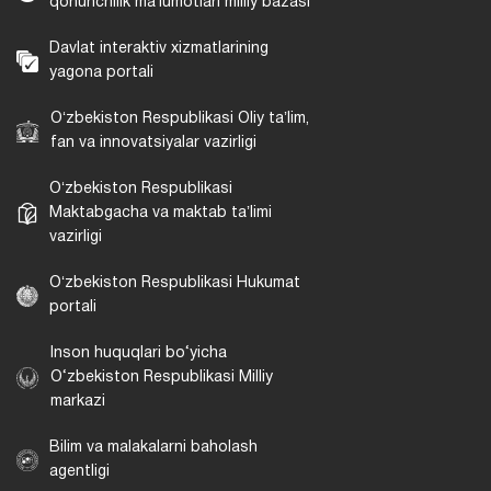
qonunchilik maʼlumotlari milliy bazasi
Davlat interaktiv xizmatlarining
yagona portali
Oʻzbekiston Respublikasi Oliy taʼlim,
fan va innovatsiyalar vazirligi
Oʻzbekiston Respublikasi
Maktabgacha va maktab taʼlimi
vazirligi
Oʻzbekiston Respublikasi Hukumat
portali
Inson huquqlari bo‘yicha
O‘zbekiston Respublikasi Milliy
markazi
Bilim va malakalarni baholash
agentligi