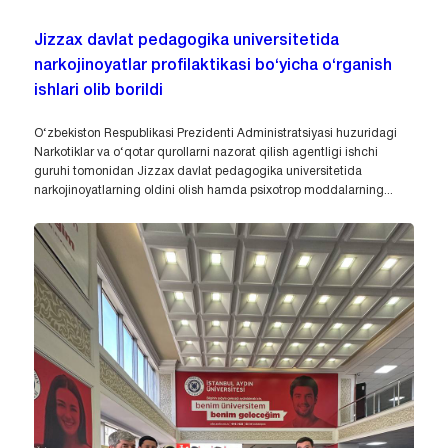
Jizzax davlat pedagogika universitetida
narkojinoyatlar profilaktikasi bo‘yicha o‘rganish
ishlari olib borildi
O‘zbekiston Respublikasi Prezidenti Administratsiyasi huzuridagi
Narkotiklar va o‘qotar qurollarni nazorat qilish agentligi ishchi
guruhi tomonidan Jizzax davlat pedagogika universitetida
narkojinoyatlarning oldini olish hamda psixotrop moddalarning...