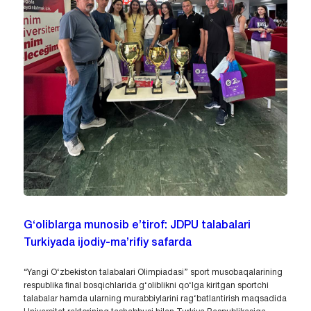
G‘oliblarga munosib e’tirof: JDPU talabalari
Turkiyada ijodiy-ma’rifiy safarda
“Yangi O‘zbekiston talabalari Olimpiadasi” sport musobaqalarining
respublika final bosqichlarida g‘oliblikni qo‘lga kiritgan sportchi
talabalar hamda ularning murabbiylarini rag‘batlantirish maqsadida