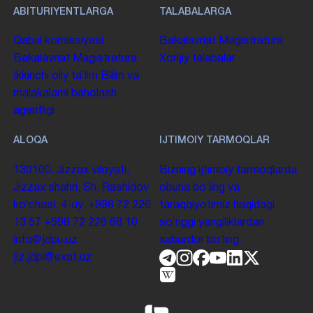
ABITURIYENTLARGA
TALABALARGA
Qabul komissiyasi
Bakalavriat
Magistratura
Bakalavriat
Magistratura
Xorijiy talabalar
Ikkinchi oliy taʼlim
Bilim va
malakalarni baholash
agentligi
ALOQA
IJTIMOIY TARMOQLAR
130100. Jizzax viloyati,
Bizning ijtimoiy tarmoqlarda
Jizzax shahri, Sh. Rashidov
obuna boʻling va
koʻchasi, 4-uy.
+998 72 226
taraqqiyotimiz haqidagi
13 57
+998 72 226 68 10
soʻnggi yangiliklardan
info@jdpu.uz
xabardor boʻling.
jiz.jdpi@exat.uz