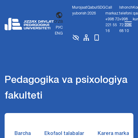
Murojaat
Qabul
SDG
Call
Ishonch
Ko
yuborish
2026
markaz:
telefoni:
qa
+998 72
+998
ku
O'ZB
221 55
72 226
РУС
16
68 10
ENG
Pedagogika va psixologiya
fakulteti
Barcha
Ekofaol talabalar
Karera markazi