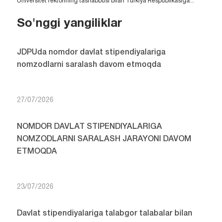
Universitet rektorining tashabbusi bilan Turkiya Respublikasiga...
So'nggi yangiliklar
JDPUda nomdor davlat stipendiyalariga
nomzodlarni saralash davom etmoqda
27/07/2026
NOMDOR DAVLAT STIPENDIYALARIGA
NOMZODLARNI SARALASH JARAYONI DAVOM
ETMOQDA
23/07/2026
Davlat stipendiyalariga talabgor talabalar bilan