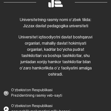
Universitetning rasmiy nomi oʻzbek tilida:
Jizzax davlat pedagogika universiteti
Universitet iqtisodiyotni davlat boshqaruvi
organlari, mahalliy davlat hokimiyati
organlari, kadrlar boʻyicha pudrat
tashkilotlari va boshqa tashkilotlar, shu
jumladan xorijiy hamkor tashkilotlar bilan
oʻzaro hamkorlikda oʻz faoliyatini amalga
oshiradi.
Oʻzbekiston Respublikasi
Prezidentining rasmiy veb-sayti
Oʻzbekiston Respublikasi