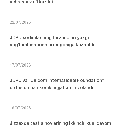
uchrashuv o‘tkazildi
22/07/2026
JDPU xodimlarining farzandlari yozgi
sog‘lomlashtirish oromgohiga kuzatildi
17/07/2026
JDPU va “Unicorn International Foundation”
o‘rtasida hamkorlik hujjatlari imzolandi
16/07/2026
Jizzaxda test sinovlarining ikkinchi kuni davom