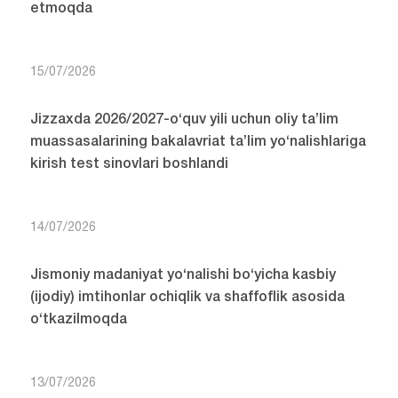
etmoqda
15/07/2026
Jizzaxda 2026/2027-o‘quv yili uchun oliy ta’lim
muassasalarining bakalavriat ta’lim yo‘nalishlariga
kirish test sinovlari boshlandi
14/07/2026
Jismoniy madaniyat yo‘nalishi bo‘yicha kasbiy
(ijodiy) imtihonlar ochiqlik va shaffoflik asosida
o‘tkazilmoqda
13/07/2026