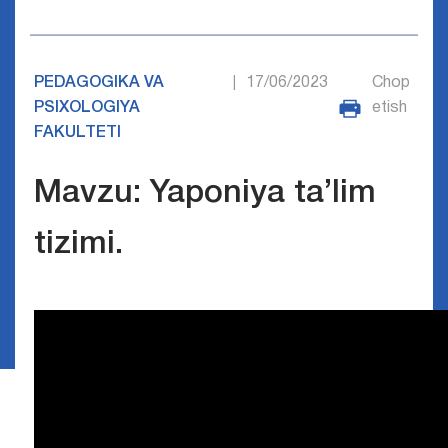
PEDAGOGIKA VA
17/06/2023
Chop
|
PSIXOLOGIYA
etish
FAKULTETI
Mavzu: Yaponiya ta’lim
tizimi.