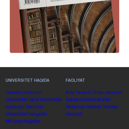
UNIVERSITET HAQIDA
FAOLIYAT
Umumiy maʼlumot
Ilmiy faoliyat
Oʻquv jarayoni
Universitet tarixi
Universitet
Xalqaro munosabatlar
tuzilmasi
Rektorat
Moliyaviy faoliyat
Yoshlar
Universitet kengashi
siyosati
Me'yoriy hujjatlar