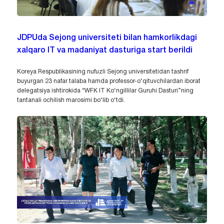
JDPUda Sejong universiteti bilan hamkorlikdagi
xalqaro IT va madaniyat dasturiga start berildi
Koreya Respublikasining nufuzli Sejong universitetidan tashrif
buyurgan 23 nafar talaba hamda professor-o‘qituvchilardan iborat
delegatsiya ishtirokida “WFK IT Ko‘ngillilar Guruhi Dasturi”ning
tantanali ochilish marosimi bo‘lib o‘tdi.