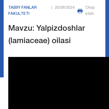
TABIIY FANLAR
20/08/2024
Chop
|
FAKULTETI
etish
Mavzu: Yalpizdoshlar
(lamiaceae) oilasi