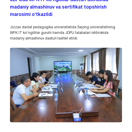
madaniy almashinuv va sertifikat topshirish
marosimi o‘tkazildi
Jizzax davlat pedagogika universitetida Sejong universitetining
WFK IT ko‘ngillilar guruhi hamda JDPU talabalari ishtirokida
madaniy almashinuv dasturi tashkil etildi.