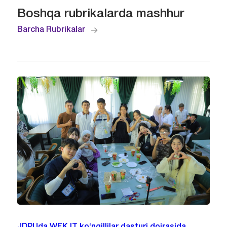
Boshqa rubrikalarda mashhur
Barcha Rubrikalar
JDPUda WFK IT ko‘ngillilar dasturi doirasida