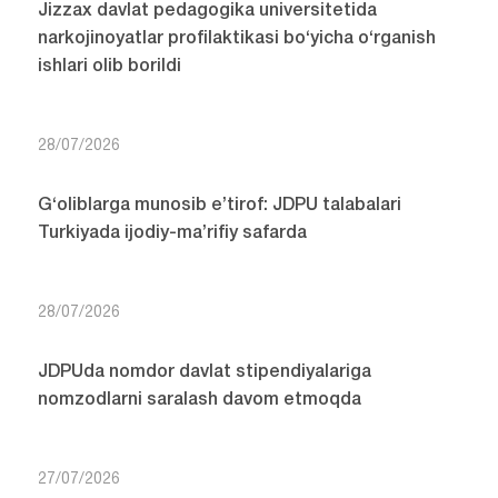
Jizzax davlat pedagogika universitetida
narkojinoyatlar profilaktikasi bo‘yicha o‘rganish
ishlari olib borildi
28/07/2026
G‘oliblarga munosib e’tirof: JDPU talabalari
Turkiyada ijodiy-ma’rifiy safarda
28/07/2026
JDPUda nomdor davlat stipendiyalariga
nomzodlarni saralash davom etmoqda
27/07/2026