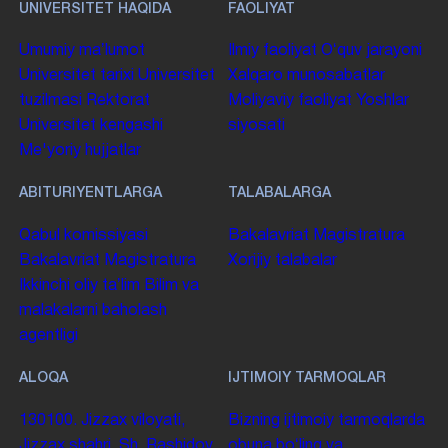
UNIVERSITET HAQIDA
FAOLIYAT
Umumiy maʼlumot
Ilmiy faoliyat
Oʻquv jarayoni
Universitet tarixi
Universitet
Xalqaro munosabatlar
tuzilmasi
Rektorat
Moliyaviy faoliyat
Yoshlar
Universitet kengashi
siyosati
Me'yoriy hujjatlar
ABITURIYENTLARGA
TALABALARGA
Qabul komissiyasi
Bakalavriat
Magistratura
Bakalavriat
Magistratura
Xorijiy talabalar
Ikkinchi oliy taʼlim
Bilim va
malakalarni baholash
agentligi
ALOQA
IJTIMOIY TARMOQLAR
130100. Jizzax viloyati,
Bizning ijtimoiy tarmoqlarda
Jizzax shahri, Sh. Rashidov
obuna boʻling va