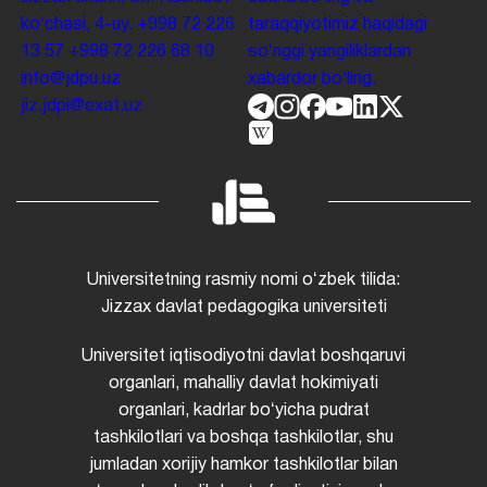
koʻchasi, 4-uy.
+998 72 226
taraqqiyotimiz haqidagi
13 57
+998 72 226 68 10
soʻnggi yangiliklardan
info@jdpu.uz
xabardor boʻling.
jiz.jdpi@exat.uz
Universitetning rasmiy nomi oʻzbek tilida:
Jizzax davlat pedagogika universiteti
Universitet iqtisodiyotni davlat boshqaruvi
organlari, mahalliy davlat hokimiyati
organlari, kadrlar boʻyicha pudrat
tashkilotlari va boshqa tashkilotlar, shu
jumladan xorijiy hamkor tashkilotlar bilan