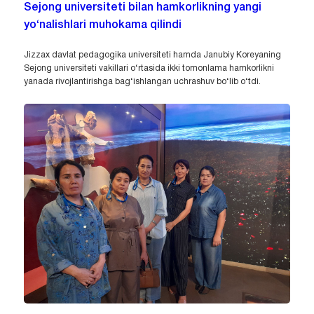
Sejong universiteti bilan hamkorlikning yangi
yo‘nalishlari muhokama qilindi
Jizzax davlat pedagogika universiteti hamda Janubiy Koreyaning
Sejong universiteti vakillari o‘rtasida ikki tomonlama hamkorlikni
yanada rivojlantirishga bag‘ishlangan uchrashuv bo‘lib o‘tdi.