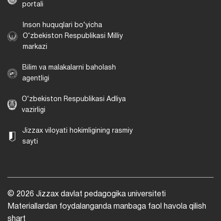
portali
Inson huquqlari bo‘yicha
O‘zbekiston Respublikasi Milliy
markazi
Bilim va malakalarni baholash
agentligi
O‘zbekiston Respublikasi Adliya
vazirligi
Jizzax viloyati hokimligining rasmiy
sayti
© 2026 Jizzax davlat pedagogika universiteti
Materiallardan foydalanganda manbaga faol havola qilish
shart