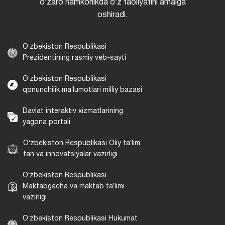
oʻzaro hamkorlikda oʻz faoliyatini amalga
oshiradi.
Oʻzbekiston Respublikasi
Prezidentining rasmiy veb-sayti
Oʻzbekiston Respublikasi
qonunchilik maʼlumotlari milliy bazasi
Davlat interaktiv xizmatlarining
yagona portali
Oʻzbekiston Respublikasi Oliy taʼlim,
fan va innovatsiyalar vazirligi
Oʻzbekiston Respublikasi
Maktabgacha va maktab taʼlimi
vazirligi
Oʻzbekiston Respublikasi Hukumat