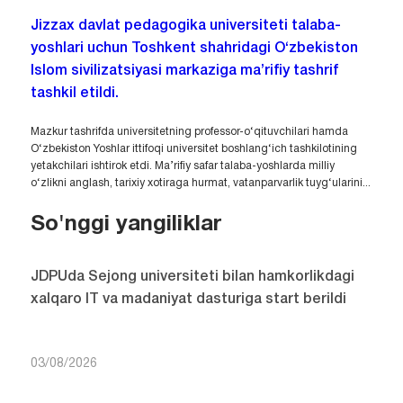
Jizzax davlat pedagogika universiteti talaba-
yoshlari uchun Toshkent shahridagi O‘zbekiston
Islom sivilizatsiyasi markaziga ma’rifiy tashrif
tashkil etildi.
Mazkur tashrifda universitetning professor-o‘qituvchilari hamda
O‘zbekiston Yoshlar ittifoqi universitet boshlang‘ich tashkilotining
yetakchilari ishtirok etdi. Ma’rifiy safar talaba-yoshlarda milliy
o‘zlikni anglash, tarixiy xotiraga hurmat, vatanparvarlik tuyg‘ularini...
So'nggi yangiliklar
JDPUda Sejong universiteti bilan hamkorlikdagi
xalqaro IT va madaniyat dasturiga start berildi
03/08/2026