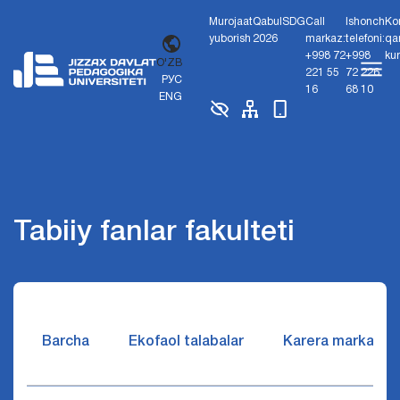
Murojaat
Qabul
SDG
Call
Ishonch
Ko
yuborish
2026
markaz:
telefoni:
qa
+998 72
+998
ku
O'ZB
221 55
72 226
РУС
16
68 10
ENG
Tabiiy fanlar fakulteti
Barcha
Ekofaol talabalar
Karera markazi