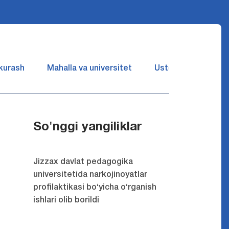
 kurash
Mahalla va universitet
Ustozlar suhbatin 
So'nggi yangiliklar
Jizzax davlat pedagogika
universitetida narkojinoyatlar
profilaktikasi bo‘yicha o‘rganish
ishlari olib borildi