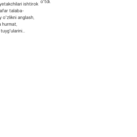
o‘tdi.
yetakchilari ishtirok
safar talaba-
y o‘zlikni anglash,
a hurmat,
uyg‘ularini...