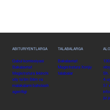
ABITURIYENTLARGA
TALABALARGA
AL
Qabul komissiyasi
Bakalavriat
130
Bakalavriat
Magistratura
Xorijiy
vilo
Magistratura
Ikkinchi
talabalar
Sh.
oliy taʼlim
Bilim va
4-u
malakalarni baholash
57
agentligi
inf
jiz