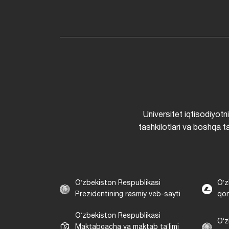
Universitet iqtisodiyotn
tashkilotlari va boshqa ta
Oʻzbekiston Respublikasi
Oʻz
Prezidentining rasmiy veb-sayti
qon
Oʻzbekiston Respublikasi
Oʻz
Maktabgacha va maktab taʼlimi