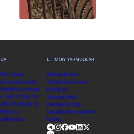
OQA
IJTIMOIY TARMOQLAR
100. Jizzax
Bizning ijtimoiy
yati, Jizzax shahri,
tarmoqlarda obuna
 Rashidov koʻchasi,
boʻling va
y.
+998 72 226 13
taraqqiyotimiz
+998 72 226 68 10
haqidagi soʻnggi
o@jdpu.uz
yangiliklardan xabardor
.jdpi@exat.uz
boʻling.