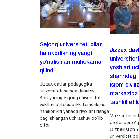
Sejong universiteti bilan
Jizzax dav
hamkorlikning yangi
universitet
yo‘nalishlari muhokama
yoshlari u
qilindi
shahridagi
Jizzax davlat pedagogika
Islom sivili
universiteti hamda Janubiy
markaziga m
Koreyaning Sejong universiteti
tashkil etild
vakillari o‘rtasida ikki tomonlama
hamkorlikni yanada rivojlantirishga
Mazkur tashrif
bag‘ishlangan uchrashuv bo‘lib
professor-o‘q
o‘tdi.
O‘zbekiston Yo
universitet bo