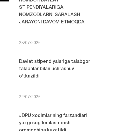
NOMDOR DAVLAT
STIPENDIYALARIGA
NOMZODLARNI SARALASH
JARAYONI DAVOM ETMOQDA
23/07/2026
Davlat stipendiyalariga talabgor
talabalar bilan uchrashuv
o‘tkazildi
22/07/2026
JDPU xodimlarining farzandlari
yozgi sog‘lomlashtirish
oromgohiga kuzatildi