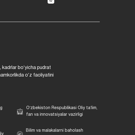
, kadrlar boʻyicha pudrat
hamkorlikda oʻz faoliyatini
ng
Oʻzbekiston Respublikasi Oliy taʼlim,
fan va innovatsiyalar vazirligi
Bilim va malakalarni baholash
iy