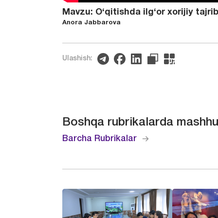
Mavzu: O‘qitishda ilg‘or xorijiy tajr
Anora Jabbarova
Ulashish:
Boshqa rubrikalarda mashhu
Barcha Rubrikalar