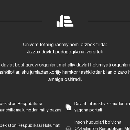
Universitetning rasmiy nomi oʻzbek tilida:
Jizzax davlat pedagogika universiteti
i davlat boshqaruvi organlari, mahalliy davlat hokimiyati organlari
shkilotlar, shu jumladan xorijiy hamkor tashkilotlar bilan oʻzaro 
amalga oshiradi.
bekiston Respublikasi
Davlat interaktiv xizmatlarini
unchilik maʼlumotlari milliy bazasi
yagona portali
Inson huquqlari bo‘yicha
bekiston Respublikasi Hukumat
O‘zbekiston Respublikasi Mill