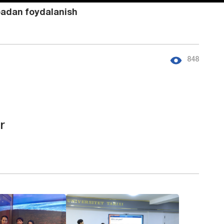
ibadan foydalanish
848
r