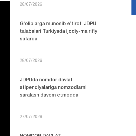
28/07/2026
G‘oliblarga munosib e’tirof: JDPU
talabalari Turkiyada ijodiy-ma’rifiy
safarda
28/07/2026
JDPUda nomdor davlat
stipendiyalariga nomzodlarni
saralash davom etmoqda
27/07/2026