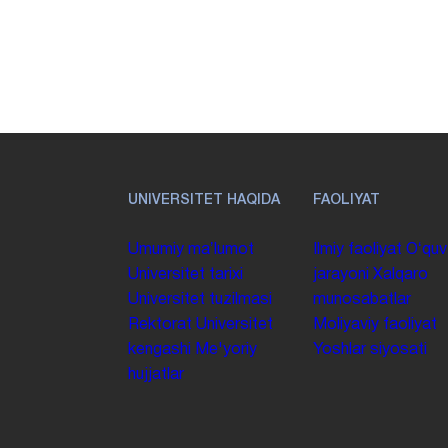
UNIVERSITET HAQIDA
FAOLIYAT
Umumiy maʼlumot
Ilmiy faoliyat
Oʻquv
Universitet tarixi
jarayoni
Xalqaro
Universitet tuzilmasi
munosabatlar
Rektorat
Universitet
Moliyaviy faoliyat
kengashi
Me'yoriy
Yoshlar siyosati
hujjatlar