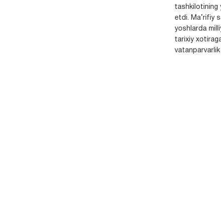
tashkilotining 
etdi. Ma’rifiy 
yoshlarda milli
tarixiy xotirag
vatanparvarlik t