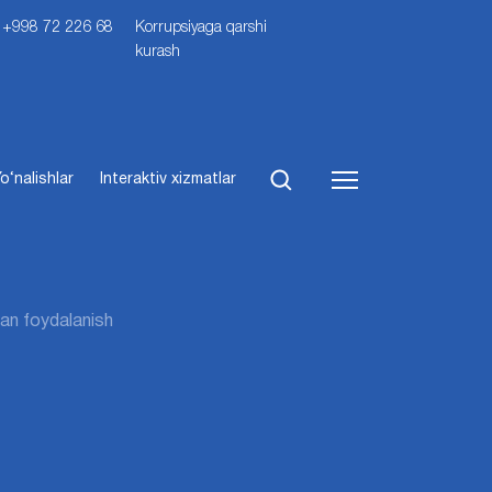
i: +998 72 226 68
Korrupsiyaga qarshi
kurash
o‘nalishlar
Interaktiv xizmatlar
adan foydalanish