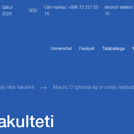
Qabul
Call markaz: +998 72 221 55
Ishonch telefon
SDG
2026
16
10
Universitet
Faoliyat
Talabalarga
Y
jiy tillar fakulteti
Mavzu: O‘qitishda ilg‘or xorijiy tajrib
fakulteti