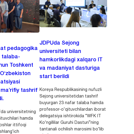
JDPUda Sejong
lat pedagogika
universiteti bilan
i talaba-
hamkorlikdagi xalqaro IT
chun Toshkent
va madaniyat dasturiga
 O‘zbekiston
start berildi
zatsiyasi
Koreya Respublikasining nufuzli
a’rifiy tashrif
Sejong universitetidan tashrif
i.
buyurgan 23 nafar talaba hamda
professor-o‘qituvchilardan iborat
da universitetning
delegatsiya ishtirokida “WFK IT
ituvchilari hamda
Ko‘ngillilar Guruhi Dasturi”ning
shlar ittifoqi
tantanali ochilish marosimi bo‘lib
shlang‘ich