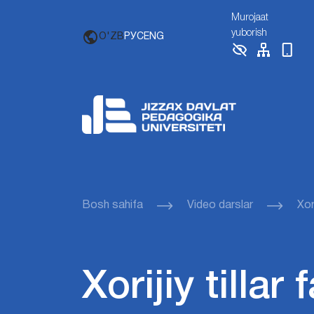
Murojaat
yuborish
O'ZB
РУС
ENG
Bosh sahifa
Video darslar
Xori
Xorijiy tillar 