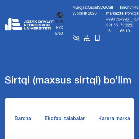
Murojaat
Qabul
SDG
Call
Ishonch
Ko
yuborish
2026
markaz:
telefoni:
qa
+998 72
+998
ku
O'ZB
221 55
72 226
РУС
16
68 10
ENG
Sirtqi (maxsus sirtqi) bo’lim
Barcha
Ekofaol talabalar
Karera markazi