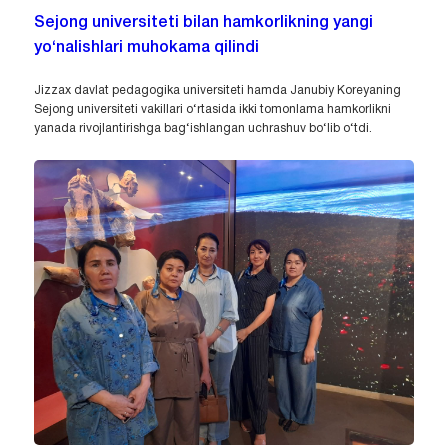
Sejong universiteti bilan hamkorlikning yangi
yo‘nalishlari muhokama qilindi
Jizzax davlat pedagogika universiteti hamda Janubiy Koreyaning
Sejong universiteti vakillari o‘rtasida ikki tomonlama hamkorlikni
yanada rivojlantirishga bag‘ishlangan uchrashuv bo‘lib o‘tdi.