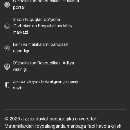
Oʻzbekiston Respublikasi Hukumat
portali
Inson huquqlari bo‘yicha
O‘zbekiston Respublikasi Milliy
markazi
Bilim va malakalarni baholash
agentligi
O‘zbekiston Respublikasi Adliya
vazirligi
Jizzax viloyati hokimligining rasmiy
sayti
© 2026 Jizzax davlat pedagogika universiteti
Materiallardan foydalanganda manbaga faol havola qilish