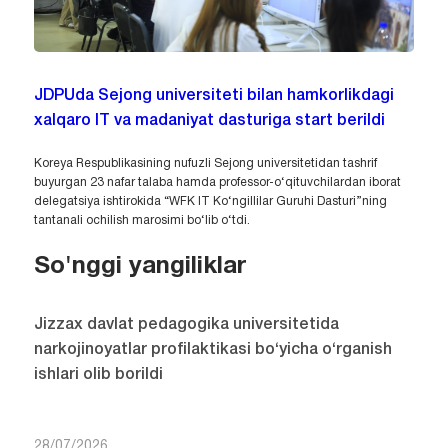
JDPUda Sejong universiteti bilan hamkorlikdagi
xalqaro IT va madaniyat dasturiga start berildi
Koreya Respublikasining nufuzli Sejong universitetidan tashrif
buyurgan 23 nafar talaba hamda professor-o‘qituvchilardan iborat
delegatsiya ishtirokida “WFK IT Ko‘ngillilar Guruhi Dasturi”ning
tantanali ochilish marosimi bo‘lib o‘tdi.
So'nggi yangiliklar
Jizzax davlat pedagogika universitetida
narkojinoyatlar profilaktikasi bo‘yicha o‘rganish
ishlari olib borildi
28/07/2026