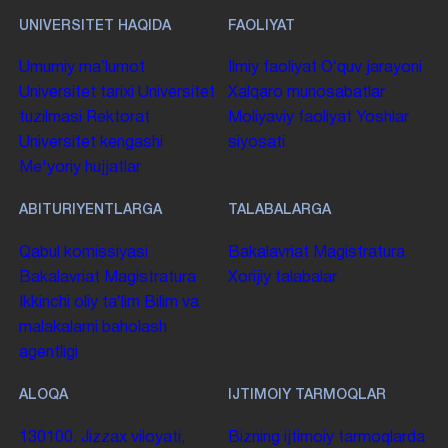
UNIVERSITET HAQIDA
FAOLIYAT
Umumiy maʼlumot
Ilmiy faoliyat
Oʻquv jarayoni
Universitet tarixi
Universitet
Xalqaro munosabatlar
tuzilmasi
Rektorat
Moliyaviy faoliyat
Yoshlar
Universitet kengashi
siyosati
Me'yoriy hujjatlar
ABITURIYENTLARGA
TALABALARGA
Qabul komissiyasi
Bakalavriat
Magistratura
Bakalavriat
Magistratura
Xorijiy talabalar
Ikkinchi oliy taʼlim
Bilim va
malakalarni baholash
agentligi
ALOQA
IJTIMOIY TARMOQLAR
130100. Jizzax viloyati,
Bizning ijtimoiy tarmoqlarda