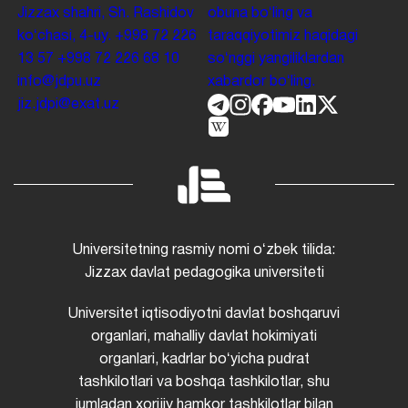
Jizzax shahri, Sh. Rashidov
obuna boʻling va
koʻchasi, 4-uy.
+998 72 226
taraqqiyotimiz haqidagi
13 57
+998 72 226 68 10
soʻnggi yangiliklardan
info@jdpu.uz
xabardor boʻling.
jiz.jdpi@exat.uz
Universitetning rasmiy nomi oʻzbek tilida:
Jizzax davlat pedagogika universiteti
Universitet iqtisodiyotni davlat boshqaruvi
organlari, mahalliy davlat hokimiyati
organlari, kadrlar boʻyicha pudrat
tashkilotlari va boshqa tashkilotlar, shu
jumladan xorijiy hamkor tashkilotlar bilan