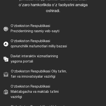
oʻzaro hamkorlikda oʻz faoliyatini amalga
oshiradi.
Oʻzbekiston Respublikasi
Prezidentining rasmiy veb-sayti
Oʻzbekiston Respublikasi
qonunchilik maʼlumotlari milliy bazasi
Davlat interaktiv xizmatlarining
yagona portali
Oʻzbekiston Respublikasi Oliy taʼlim,
fan va innovatsiyalar vazirligi
Oʻzbekiston Respublikasi
Maktabgacha va maktab taʼlimi
vazirligi