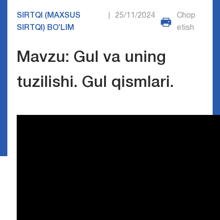
SIRTQI (MAXSUS
25/11/2024
Chop
|
SIRTQI) BO’LIM
etish
Mavzu: Gul va uning
tuzilishi. Gul qismlari.