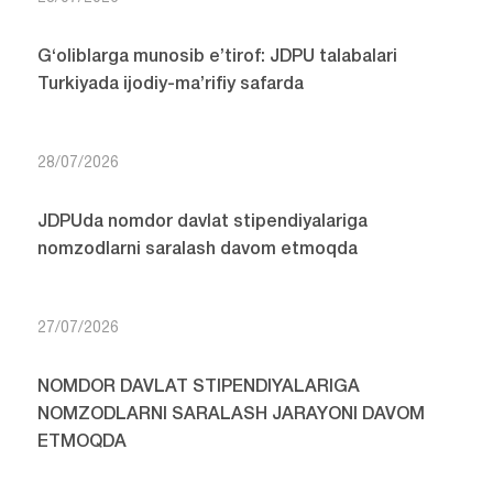
G‘oliblarga munosib e’tirof: JDPU talabalari
Turkiyada ijodiy-ma’rifiy safarda
28/07/2026
JDPUda nomdor davlat stipendiyalariga
nomzodlarni saralash davom etmoqda
27/07/2026
NOMDOR DAVLAT STIPENDIYALARIGA
NOMZODLARNI SARALASH JARAYONI DAVOM
ETMOQDA