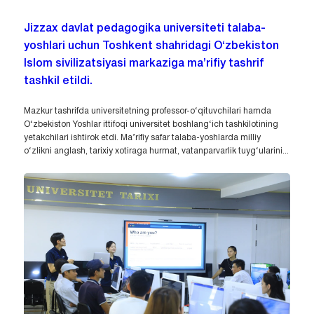
Jizzax davlat pedagogika universiteti talaba-
yoshlari uchun Toshkent shahridagi O‘zbekiston
Islom sivilizatsiyasi markaziga ma’rifiy tashrif
tashkil etildi.
Mazkur tashrifda universitetning professor-o‘qituvchilari hamda
O‘zbekiston Yoshlar ittifoqi universitet boshlang‘ich tashkilotining
yetakchilari ishtirok etdi. Ma’rifiy safar talaba-yoshlarda milliy
o‘zlikni anglash, tarixiy xotiraga hurmat, vatanparvarlik tuyg‘ularini...