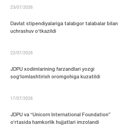
23/07/2026
Davlat stipendiyalariga talabgor talabalar bilan
uchrashuv o‘tkazildi
22/07/2026
JDPU xodimlarining farzandlari yozgi
sog‘lomlashtirish oromgohiga kuzatildi
17/07/2026
JDPU va “Unicorn International Foundation”
o‘rtasida hamkorlik hujjatlari imzolandi