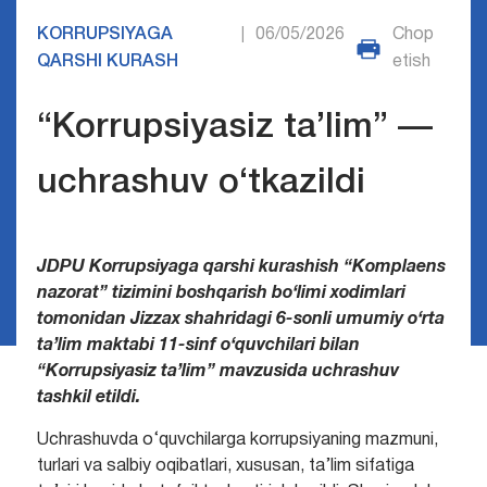
KORRUPSIYAGA
06/05/2026
Chop
|
QARSHI KURASH
etish
“Korrupsiyasiz ta’lim” —
uchrashuv o‘tkazildi
JDPU Korrupsiyaga qarshi kurashish “Komplaens
nazorat” tizimini boshqarish bo‘limi xodimlari
tomonidan Jizzax shahridagi 6-sonli umumiy o‘rta
ta’lim maktabi 11-sinf o‘quvchilari bilan
“Korrupsiyasiz ta’lim” mavzusida uchrashuv
tashkil etildi.
Uchrashuvda o‘quvchilarga korrupsiyaning mazmuni,
turlari va salbiy oqibatlari, xususan, ta’lim sifatiga