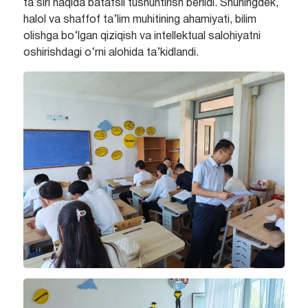
ta’siri haqida batafsil tushuntirish berildi. Shuningdek,
halol va shaffof ta’lim muhitining ahamiyati, bilim
olishga bo‘lgan qiziqish va intellektual salohiyatni
oshirishdagi o‘rni alohida ta’kidlandi.