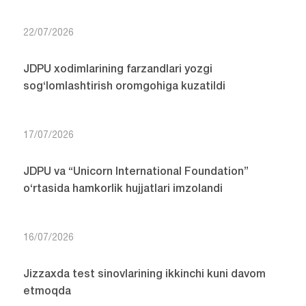
22/07/2026
JDPU xodimlarining farzandlari yozgi
sog‘lomlashtirish oromgohiga kuzatildi
17/07/2026
JDPU va “Unicorn International Foundation”
o‘rtasida hamkorlik hujjatlari imzolandi
16/07/2026
Jizzaxda test sinovlarining ikkinchi kuni davom
etmoqda