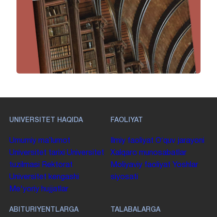
UNIVERSITET HAQIDA
FAOLIYAT
Umumiy maʼlumot
Ilmiy faoliyat
Oʻquv jarayoni
Universitet tarixi
Universitet
Xalqaro munosabatlar
tuzilmasi
Rektorat
Moliyaviy faoliyat
Yoshlar
Universitet kengashi
siyosati
Me'yoriy hujjatlar
ABITURIYENTLARGA
TALABALARGA