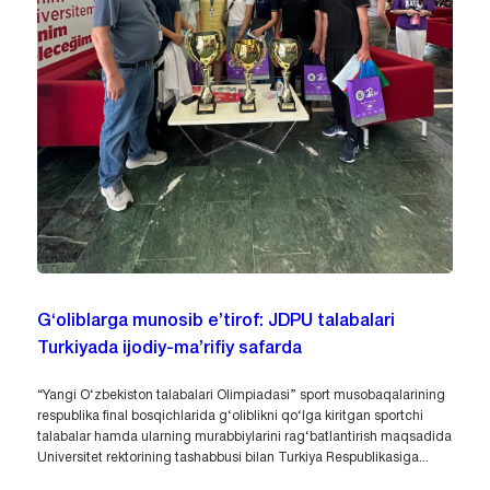
G‘oliblarga munosib e’tirof: JDPU talabalari
Turkiyada ijodiy-ma’rifiy safarda
“Yangi O‘zbekiston talabalari Olimpiadasi” sport musobaqalarining
respublika final bosqichlarida g‘oliblikni qo‘lga kiritgan sportchi
talabalar hamda ularning murabbiylarini rag‘batlantirish maqsadida
Universitet rektorining tashabbusi bilan Turkiya Respublikasiga...