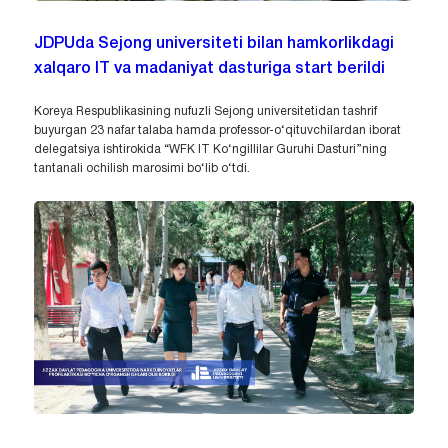
JDPUda Sejong universiteti bilan hamkorlikdagi
xalqaro IT va madaniyat dasturiga start berildi
Koreya Respublikasining nufuzli Sejong universitetidan tashrif
buyurgan 23 nafar talaba hamda professor-o‘qituvchilardan iborat
delegatsiya ishtirokida “WFK IT Ko‘ngillilar Guruhi Dasturi”ning
tantanali ochilish marosimi bo‘lib o‘tdi.