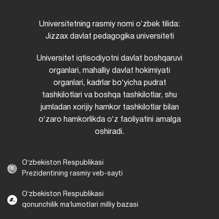
Universitetning rasmiy nomi oʻzbek tilida:
Jizzax davlat pedagogika universiteti
Universitet iqtisodiyotni davlat boshqaruvi
organlari, mahalliy davlat hokimiyati
organlari, kadrlar boʻyicha pudrat
tashkilotlari va boshqa tashkilotlar, shu
jumladan xorijiy hamkor tashkilotlar bilan
oʻzaro hamkorlikda oʻz faoliyatini amalga
oshiradi.
Oʻzbekiston Respublikasi
Prezidentining rasmiy veb-sayti
Oʻzbekiston Respublikasi
qonunchilik maʼlumotlari milliy bazasi