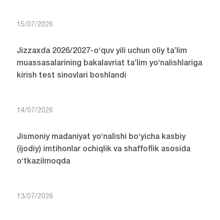
15/07/2026
Jizzaxda 2026/2027-o‘quv yili uchun oliy ta’lim
muassasalarining bakalavriat ta’lim yo‘nalishlariga
kirish test sinovlari boshlandi
14/07/2026
Jismoniy madaniyat yo‘nalishi bo‘yicha kasbiy
(ijodiy) imtihonlar ochiqlik va shaffoflik asosida
o‘tkazilmoqda
13/07/2026