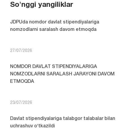
So'nggi yangiliklar
JDPUda nomdor davlat stipendiyalariga
nomzodlarni saralash davom etmoqda
27/07/2026
NOMDOR DAVLAT STIPENDIYALARIGA
NOMZODLARNI SARALASH JARAYONI DAVOM
ETMOQDA
23/07/2026
Davlat stipendiyalariga talabgor talabalar bilan
uchrashuv o‘tkazildi