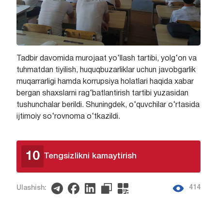
Tadbir davomida murojaat yo‘llash tartibi, yolg‘on va
tuhmatdan tiyilish, huquqbuzarliklar uchun javobgarlik
muqarrarligi hamda korrupsiya holatlari haqida xabar
bergan shaxslarni rag‘batlantirish tartibi yuzasidan
tushunchalar berildi. Shuningdek, o‘quvchilar o‘rtasida
ijtimoiy so‘rovnoma o‘tkazildi.
10
Tengsizlikni kamaytirish
414
Ulashish: