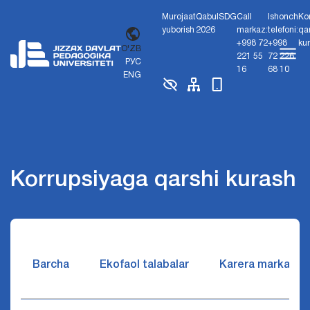
Murojaat
Qabul
SDG
Call
Ishonch
Ko
yuborish
2026
markaz:
telefoni:
qa
+998 72
+998
ku
O'ZB
221 55
72 226
РУС
16
68 10
ENG
Korrupsiyaga qarshi kurash
Barcha
Ekofaol talabalar
Karera markazi