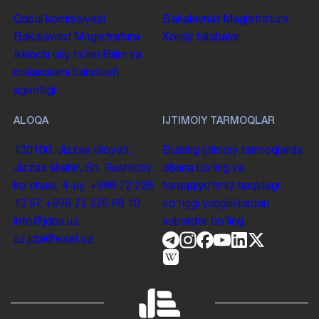
Qabul komissiyasi
Bakalavriat
Magistratura
Bakalavriat
Magistratura
Xorijiy talabalar
Ikkinchi oliy taʼlim
Bilim va
malakalarni baholash
agentligi
ALOQA
IJTIMOIY TARMOQLAR
130100. Jizzax viloyati,
Bizning ijtimoiy tarmoqlarda
Jizzax shahri, Sh. Rashidov
obuna boʻling va
koʻchasi, 4-uy.
+998 72 226
taraqqiyotimiz haqidagi
13 57
+998 72 226 68 10
soʻnggi yangiliklardan
info@jdpu.uz
xabardor boʻling.
jiz.jdpi@exat.uz