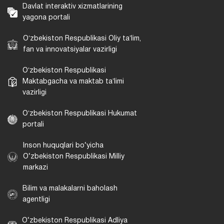
Davlat interaktiv xizmatlarining
yagona portali
Oʻzbekiston Respublikasi Oliy taʼlim,
fan va innovatsiyalar vazirligi
Oʻzbekiston Respublikasi
Maktabgacha va maktab taʼlimi
vazirligi
Oʻzbekiston Respublikasi Hukumat
portali
Inson huquqlari bo‘yicha
O‘zbekiston Respublikasi Milliy
markazi
Bilim va malakalarni baholash
agentligi
O‘zbekiston Respublikasi Adliya