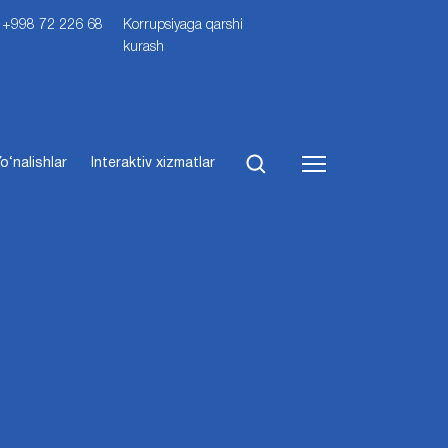
i: +998 72 226 68
Korrupsiyaga qarshi
kurash
o‘nalishlar
Interaktiv xizmatlar