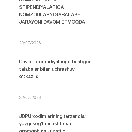
NOMDOR DAVLAT
STIPENDIYALARIGA
NOMZODLARNI SARALASH
JARAYONI DAVOM ETMOQDA
23/07/2026
Davlat stipendiyalariga talabgor
talabalar bilan uchrashuv
o‘tkazildi
22/07/2026
JDPU xodimlarining farzandlari
yozgi sog‘lomlashtirish
oromgohiga kuzatildi