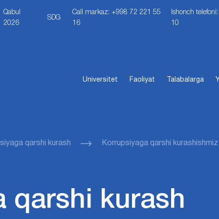
Qabul
Call markaz: +998 72 221 55
Ishonch telefon
SDG
2026
16
10
Universitet
Faoliyat
Talabalarga
Y
siyaga qarshi kurash
Korrupsiyaga qarshi kurashishmiz
 qarshi kurash