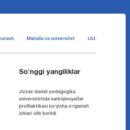
 kurash
Mahalla va universitet
Ustozlar suhbatin 
So'nggi yangiliklar
Jizzax davlat pedagogika
universitetida narkojinoyatlar
profilaktikasi bo‘yicha o‘rganish
ishlari olib borildi