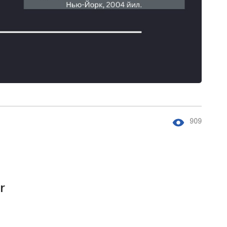
909
r