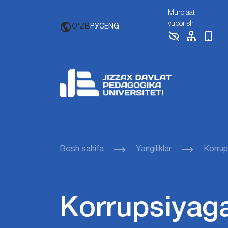
Murojaat
yuborish
O'ZB
РУС
ENG
Bosh sahifa
Yangiliklar
Korrup
Korrupsiyaga