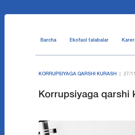
Barcha
Ekofaol talabalar
Karer
KORRUPSIYAGA QARSHI KURASH
27/1
|
Korrupsiyaga qarshi 