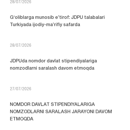
28/07/2026
G‘oliblarga munosib e’tirof: JDPU talabalari
Turkiyada ijodiy-ma’rifiy safarda
28/07/2026
JDPUda nomdor davlat stipendiyalariga
nomzodlarni saralash davom etmoqda
27/07/2026
NOMDOR DAVLAT STIPENDIYALARIGA
NOMZODLARNI SARALASH JARAYONI DAVOM
ETMOQDA