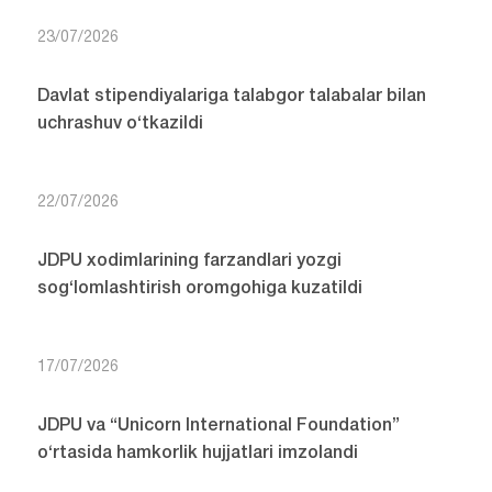
23/07/2026
Davlat stipendiyalariga talabgor talabalar bilan
uchrashuv o‘tkazildi
22/07/2026
JDPU xodimlarining farzandlari yozgi
sog‘lomlashtirish oromgohiga kuzatildi
17/07/2026
JDPU va “Unicorn International Foundation”
o‘rtasida hamkorlik hujjatlari imzolandi