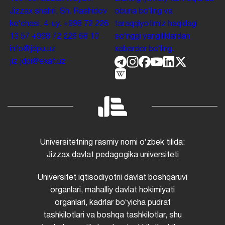
Jizzax shahri, Sh. Rashidov
obuna boʻling va
koʻchasi, 4-uy.
+998 72 226
taraqqiyotimiz haqidagi
13 57
+998 72 226 68 10
soʻnggi yangiliklardan
info@jdpu.uz
xabardor boʻling.
jiz.jdpi@exat.uz
Universitetning rasmiy nomi oʻzbek tilida:
Jizzax davlat pedagogika universiteti
Universitet iqtisodiyotni davlat boshqaruvi
organlari, mahalliy davlat hokimiyati
organlari, kadrlar boʻyicha pudrat
tashkilotlari va boshqa tashkilotlar, shu