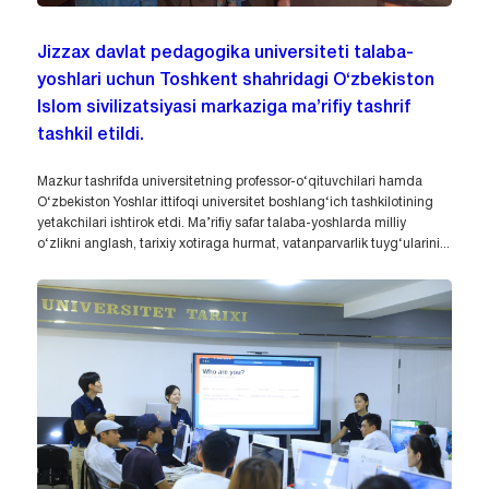
Jizzax davlat pedagogika universiteti talaba-
yoshlari uchun Toshkent shahridagi O‘zbekiston
Islom sivilizatsiyasi markaziga ma’rifiy tashrif
tashkil etildi.
Mazkur tashrifda universitetning professor-o‘qituvchilari hamda
O‘zbekiston Yoshlar ittifoqi universitet boshlang‘ich tashkilotining
yetakchilari ishtirok etdi. Ma’rifiy safar talaba-yoshlarda milliy
o‘zlikni anglash, tarixiy xotiraga hurmat, vatanparvarlik tuyg‘ularini...