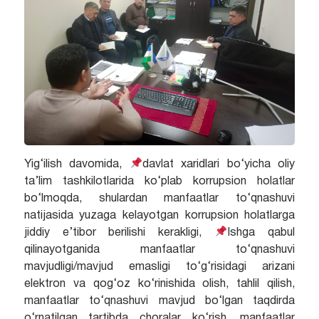
Yig‘ilish davomida,
davlat xaridlari bo‘yicha oliy
ta’lim tashkilotlarida ko‘plab korrupsion holatlar
bo‘lmoqda, shulardan manfaatlar to‘qnashuvi
natijasida yuzaga kelayotgan korrupsion holatlarga
jiddiy e’tibor berilishi kerakligi,
Ishga qabul
qilinayotganida manfaatlar to‘qnashuvi
mavjudligi/mavjud emasligi to‘g‘risidagi arizani
elektron va qog‘oz ko‘rinishida olish, tahlil qilish,
manfaatlar to‘qnashuvi mavjud bo‘lgan taqdirda
o‘rnatilgan tartibda choralar ko‘rish, manfaatlar