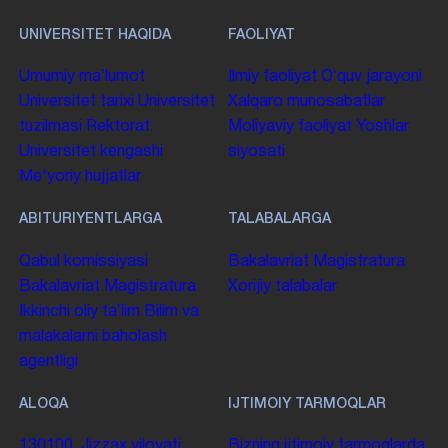
UNIVERSITET HAQIDA
FAOLIYAT
Umumiy maʼlumot
Ilmiy faoliyat
Oʻquv jarayoni
Universitet tarixi
Universitet
Xalqaro munosabatlar
tuzilmasi
Rektorat
Moliyaviy faoliyat
Yoshlar
Universitet kengashi
siyosati
Me'yoriy hujjatlar
ABITURIYENTLARGA
TALABALARGA
Qabul komissiyasi
Bakalavriat
Magistratura
Bakalavriat
Magistratura
Xorijiy talabalar
Ikkinchi oliy taʼlim
Bilim va
malakalarni baholash
agentligi
ALOQA
IJTIMOIY TARMOQLAR
130100. Jizzax viloyati,
Bizning ijtimoiy tarmoqlarda