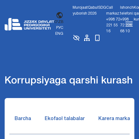
Murojaat
Qabul
SDG
Call
Ishonch
Ko
yuborish
2026
markaz:
telefoni:
qa
+998 72
+998
ku
O'ZB
221 55
72 226
РУС
16
68 10
ENG
Korrupsiyaga qarshi kurash
Barcha
Ekofaol talabalar
Karera markazi