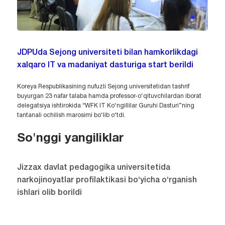
JDPUda Sejong universiteti bilan hamkorlikdagi
xalqaro IT va madaniyat dasturiga start berildi
Koreya Respublikasining nufuzli Sejong universitetidan tashrif
buyurgan 23 nafar talaba hamda professor-o‘qituvchilardan iborat
delegatsiya ishtirokida “WFK IT Ko‘ngillilar Guruhi Dasturi”ning
tantanali ochilish marosimi bo‘lib o‘tdi.
So'nggi yangiliklar
Jizzax davlat pedagogika universitetida
narkojinoyatlar profilaktikasi bo‘yicha o‘rganish
ishlari olib borildi