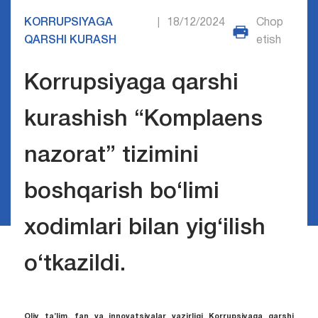
KORRUPSIYAGA
18/12/2024
Chop
|
QARSHI KURASH
etish
Korrupsiyaga qarshi
kurashish “Komplaens
nazorat” tizimini
boshqarish bo‘limi
xodimlari bilan yig‘ilish
o‘tkazildi.
Oliy ta’lim, fan va innovatsiyalar vazirligi Korrupsiyaga qarshi