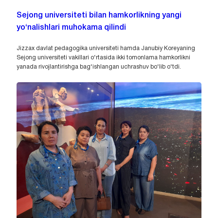
Sejong universiteti bilan hamkorlikning yangi
yo‘nalishlari muhokama qilindi
Jizzax davlat pedagogika universiteti hamda Janubiy Koreyaning
Sejong universiteti vakillari o‘rtasida ikki tomonlama hamkorlikni
yanada rivojlantirishga bag‘ishlangan uchrashuv bo‘lib o‘tdi.