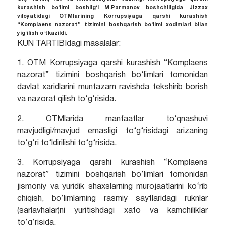
kurashish bo‘limi boshlig‘i M.Parmanov boshchiligida Jizzax
viloyatidagi OTMlarining Korrupsiyaga qarshi kurashish
“Komplaens nazorat” tizimini boshqarish bo‘limi xodimlari bilan
yig‘ilish o
‘tkazildi.
KUN TARTIBIdagi masalalar:
1. OTM Korrupsiyaga qarshi kurashish “Komplaens
nazorat” tizimini boshqarish bo‘limlari tomonidan
davlat xaridlarini muntazam ravishda tekshirib borish
va nazorat qilish to‘g‘risida.
2. OTMlarida manfaatlar to‘qnashuvi
mavjudligi/mavjud emasligi to‘g‘risidagi arizaning
to‘g‘ri to‘ldirilishi to‘g‘risida.
3. Korrupsiyaga qarshi kurashish “Komplaens
nazorat” tizimini boshqarish bo‘limlari tomonidan
jismoniy va yuridik shaxslarning murojaatlarini ko‘rib
chiqish, bo‘limlarning rasmiy saytlaridagi ruknlar
(sarlavhalar)ni yuritishdagi xato va kamchiliklar
to‘g‘risida.