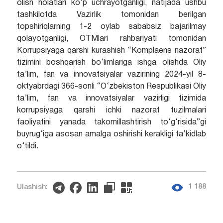
olish holatlari ko‘p uchrayotganligi, natijada ushbu
tashkilotda Vazirlik tomonidan berilgan
topshiriqlarning 1-2 oylab sababsiz bajarilmay
qolayotganligi, OTMlari rahbariyati tomonidan
Korrupsiyaga qarshi kurashish “Komplaens nazorat”
tizimini boshqarish bo‘limlariga ishga olishda Oliy
ta’lim, fan va innovatsiyalar vazirining 2024-yil 8-
oktyabrdagi 366-sonli “O‘zbekiston Respublikasi Oliy
ta’lim, fan va innovatsiyalar vazirligi tizimida
korrupsiyaga qarshi ichki nazorat tuzilmalari
faoliyatini yanada takomillashtirish to‘g‘risida”gi
buyrug‘iga asosan amalga oshirishi kerakligi ta’kidlab
o‘tildi.
1 188
Ulashish: