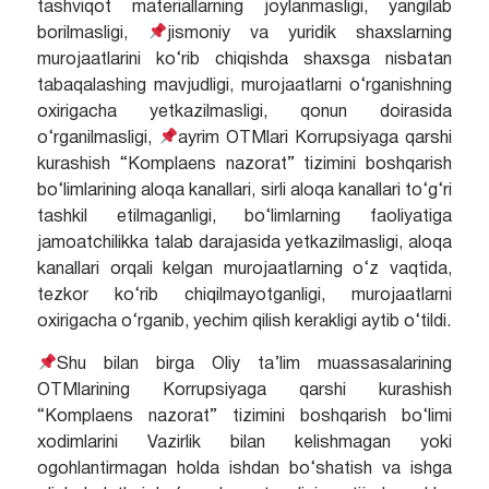
tashviqot materiallarning joylanmasligi, yangilab
borilmasligi,
jismoniy va yuridik shaxslarning
murojaatlarini ko‘rib chiqishda shaxsga nisbatan
tabaqalashing mavjudligi, murojaatlarni o‘rganishning
oxirigacha yetkazilmasligi, qonun doirasida
o‘rganilmasligi,
ayrim OTMlari Korrupsiyaga qarshi
kurashish “Komplaens nazorat” tizimini boshqarish
bo‘limlarining aloqa kanallari, sirli aloqa kanallari to‘g‘ri
tashkil etilmaganligi, bo‘limlarning faoliyatiga
jamoatchilikka talab darajasida yetkazilmasligi, aloqa
kanallari orqali kelgan murojaatlarning o‘z vaqtida,
tezkor ko‘rib chiqilmayotganligi, murojaatlarni
oxirigacha o‘rganib, yechim qilish kerakligi aytib o‘tildi.
Shu bilan birga Oliy ta’lim muassasalarining
OTMlarining Korrupsiyaga qarshi kurashish
“Komplaens nazorat” tizimini boshqarish bo‘limi
xodimlarini Vazirlik bilan kelishmagan yoki
ogohlantirmagan holda ishdan bo‘shatish va ishga