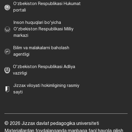
Oʻzbekiston Respublikasi Hukumat
portali
Inson huquqlari bo‘yicha
O‘zbekiston Respublikasi Milliy
markazi
Bilim va malakalarni baholash
agentligi
O‘zbekiston Respublikasi Adliya
vazirligi
Jizzax viloyati hokimligining rasmiy
sayti
© 2026 Jizzax davlat pedagogika universiteti
Materiallardan foydalanganda manbaga faol havola qilish