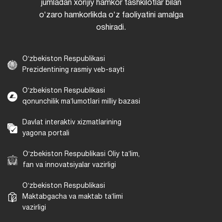
jumladan xorijiy hamkor tashkilotlar bilan
oʻzaro hamkorlikda oʻz faoliyatini amalga
oshiradi.
Oʻzbekiston Respublikasi
Prezidentining rasmiy veb-sayti
Oʻzbekiston Respublikasi
qonunchilik maʼlumotlari milliy bazasi
Davlat interaktiv xizmatlarining
yagona portali
Oʻzbekiston Respublikasi Oliy taʼlim,
fan va innovatsiyalar vazirligi
Oʻzbekiston Respublikasi
Maktabgacha va maktab taʼlimi
vazirligi