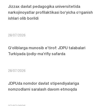
Jizzax davlat pedagogika universitetida
narkojinoyatlar profilaktikasi bo‘yicha o‘rganish
ishlari olib borildi
28/07/2026
G‘oliblarga munosib e’tirof: JDPU talabalari
Turkiyada ijodiy-ma’rifiy safarda
28/07/2026
JDPUda nomdor davlat stipendiyalariga
nomzodlarni saralash davom etmoqda