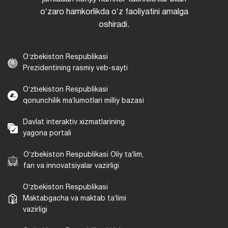
oʻzaro hamkorlikda oʻz faoliyatini amalga
oshiradi.
Oʻzbekiston Respublikasi
Prezidentining rasmiy veb-sayti
Oʻzbekiston Respublikasi
qonunchilik maʼlumotlari milliy bazasi
Davlat interaktiv xizmatlarining
yagona portali
Oʻzbekiston Respublikasi Oliy taʼlim,
fan va innovatsiyalar vazirligi
Oʻzbekiston Respublikasi
Maktabgacha va maktab taʼlimi
vazirligi