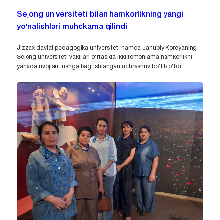
Sejong universiteti bilan hamkorlikning yangi
yo‘nalishlari muhokama qilindi
Jizzax davlat pedagogika universiteti hamda Janubiy Koreyaning
Sejong universiteti vakillari o‘rtasida ikki tomonlama hamkorlikni
yanada rivojlantirishga bag‘ishlangan uchrashuv bo‘lib o‘tdi.