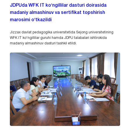
JDPUda WFK IT ko‘ngillilar dasturi doirasida
madaniy almashinuv va sertifikat topshirish
marosimi o‘tkazildi
Jizzax davlat pedagogika universitetida Sejong universitetining
WFK IT ko‘ngillilar guruhi hamda JDPU talabalari ishtirokida
madaniy almashinuv dasturi tashkil etildi.