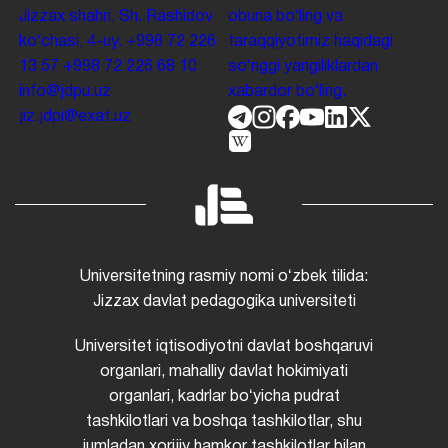
Jizzax shahri, Sh. Rashidov
obuna boʻling va
koʻchasi, 4-uy.
+998 72 226
taraqqiyotimiz haqidagi
13 57
+998 72 226 68 10
soʻnggi yangiliklardan
info@jdpu.uz
xabardor boʻling.
jiz.jdpi@exat.uz
Universitetning rasmiy nomi oʻzbek tilida:
Jizzax davlat pedagogika universiteti
Universitet iqtisodiyotni davlat boshqaruvi
organlari, mahalliy davlat hokimiyati
organlari, kadrlar boʻyicha pudrat
tashkilotlari va boshqa tashkilotlar, shu
jumladan xorijiy hamkor tashkilotlar bilan