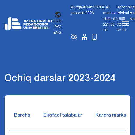
Murojaat
Qabul
SDG
Call
Ishonch
Ko
yuborish
2026
markaz:
telefoni:
qa
+998 72
+998
ku
O'ZB
221 55
72 226
РУС
16
68 10
ENG
Ochiq darslar 2023-2024
Barcha
Ekofaol talabalar
Karera markazi