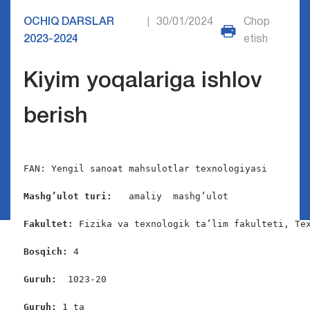
OCHIQ DARSLAR
30/01/2024
Chop
|
2023-2024
etish
Kiyim yoqalariga ishlov
berish
FAN: Yengil sanoat mahsulotlar texnologiyasi

Mashg’ulot turi:
   amaliy  mashg’ulot

Fakultet:
 Fizika va texnologik ta’lim fakulteti, Tex
Bosqich: 
4

Guruh:  
1023-20

Guruh: 
1 ta
