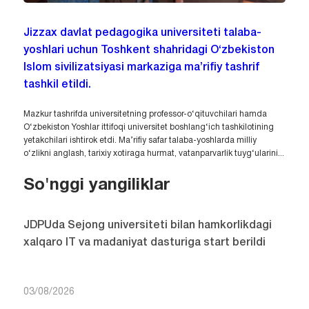
Jizzax davlat pedagogika universiteti talaba-
yoshlari uchun Toshkent shahridagi O‘zbekiston
Islom sivilizatsiyasi markaziga ma’rifiy tashrif
tashkil etildi.
Mazkur tashrifda universitetning professor-o‘qituvchilari hamda
O‘zbekiston Yoshlar ittifoqi universitet boshlang‘ich tashkilotining
yetakchilari ishtirok etdi. Ma’rifiy safar talaba-yoshlarda milliy
o‘zlikni anglash, tarixiy xotiraga hurmat, vatanparvarlik tuyg‘ularini...
So'nggi yangiliklar
JDPUda Sejong universiteti bilan hamkorlikdagi
xalqaro IT va madaniyat dasturiga start berildi
03/08/2026