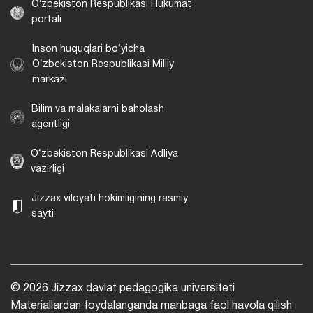
Oʻzbekiston Respublikasi Hukumat
portali
Inson huquqlari bo‘yicha
O‘zbekiston Respublikasi Milliy
markazi
Bilim va malakalarni baholash
agentligi
O‘zbekiston Respublikasi Adliya
vazirligi
Jizzax viloyati hokimligining rasmiy
sayti
© 2026 Jizzax davlat pedagogika universiteti
Materiallardan foydalanganda manbaga faol havola qilish