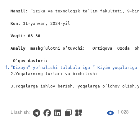
Manzil: 
Fizika va texnologik ta’lim fakulteti, 9-bin
Kun: 31
-yanvar, 2024-yil

Vaqti: 08-30
Amaliy  mashgʻulotni oʻtuvchi:   Ortiqova  Ozoda  S
O’quv dasturi:
“Dizayn” yo‘nalishi talabalariga “ Kiyim yoqalariga
2.Yoqalarning turlari va bichilishi

3.Yoqalarga ishlov berish, yoqalarga o’lchov olish,y
1 028
Ulashish: