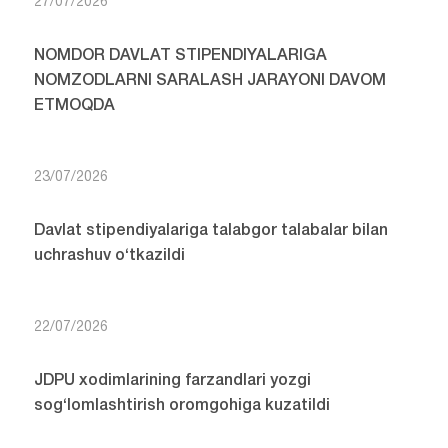
27/07/2026
NOMDOR DAVLAT STIPENDIYALARIGA
NOMZODLARNI SARALASH JARAYONI DAVOM
ETMOQDA
23/07/2026
Davlat stipendiyalariga talabgor talabalar bilan
uchrashuv o‘tkazildi
22/07/2026
JDPU xodimlarining farzandlari yozgi
sog‘lomlashtirish oromgohiga kuzatildi