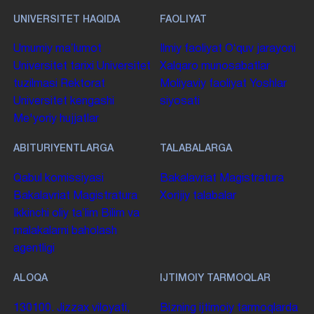
UNIVERSITET HAQIDA
FAOLIYAT
Umumiy maʼlumot
Ilmiy faoliyat
Oʻquv jarayoni
Universitet tarixi
Universitet
Xalqaro munosabatlar
tuzilmasi
Rektorat
Moliyaviy faoliyat
Yoshlar
Universitet kengashi
siyosati
Me'yoriy hujjatlar
ABITURIYENTLARGA
TALABALARGA
Qabul komissiyasi
Bakalavriat
Magistratura
Bakalavriat
Magistratura
Xorijiy talabalar
Ikkinchi oliy taʼlim
Bilim va
malakalarni baholash
agentligi
ALOQA
IJTIMOIY TARMOQLAR
130100. Jizzax viloyati,
Bizning ijtimoiy tarmoqlarda