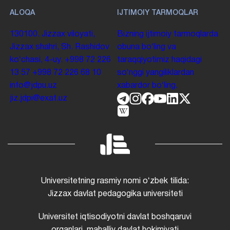
ALOQA
IJTIMOIY TARMOQLAR
130100. Jizzax viloyati,
Bizning ijtimoiy tarmoqlarda
Jizzax shahri, Sh. Rashidov
obuna boʻling va
koʻchasi, 4-uy.
+998 72 226
taraqqiyotimiz haqidagi
13 57
+998 72 226 68 10
soʻnggi yangiliklardan
info@jdpu.uz
xabardor boʻling.
jiz.jdpi@exat.uz
Universitetning rasmiy nomi oʻzbek tilida:
Jizzax davlat pedagogika universiteti
Universitet iqtisodiyotni davlat boshqaruvi
organlari, mahalliy davlat hokimiyati