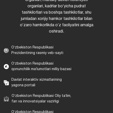
organlari, kadrlar boʻyicha pudrat
tashkilotlari va boshqa tashkilotlar, shu
jumladan xorijiy hamkor tashkilotlar bilan
oʻzaro hamkorlikda oʻz faoliyatini amalga
oshiradi.
Oʻzbekiston Respublikasi
Prezidentining rasmiy veb-sayti
Oʻzbekiston Respublikasi
qonunchilik maʼlumotlari milliy bazasi
Davlat interaktiv xizmatlarining
yagona portali
Oʻzbekiston Respublikasi Oliy taʼlim,
fan va innovatsiyalar vazirligi
Oʻzbekiston Respublikasi