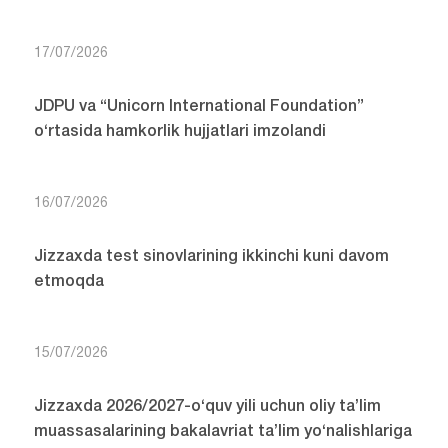
17/07/2026
JDPU va “Unicorn International Foundation”
o‘rtasida hamkorlik hujjatlari imzolandi
16/07/2026
Jizzaxda test sinovlarining ikkinchi kuni davom
etmoqda
15/07/2026
Jizzaxda 2026/2027-o‘quv yili uchun oliy ta’lim
muassasalarining bakalavriat ta’lim yo‘nalishlariga