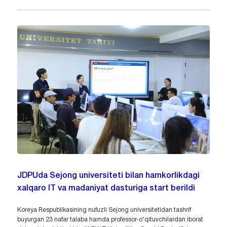
JDPUda Sejong universiteti bilan hamkorlikdagi
xalqaro IT va madaniyat dasturiga start berildi
Koreya Respublikasining nufuzli Sejong universitetidan tashrif
buyurgan 23 nafar talaba hamda professor-o‘qituvchilardan iborat