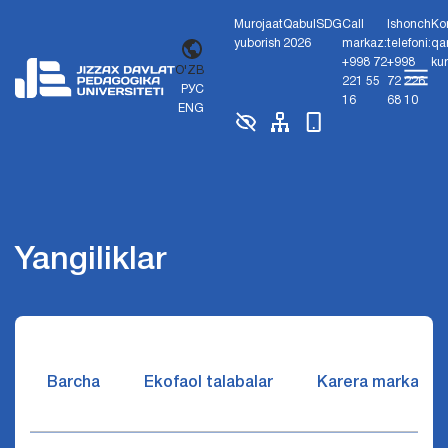
Murojaat
Qabul
SDG
Call
Ishonch
Ko
yuborish
2026
markaz:
telefoni:
qa
+998 72
+998
ku
O'ZB
221 55
72 226
РУС
16
68 10
ENG
Yangiliklar
Barcha
Ekofaol talabalar
Karera markazi