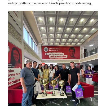
narkojinoyatlarning oldini olish hamda psixotrop moddalarning...