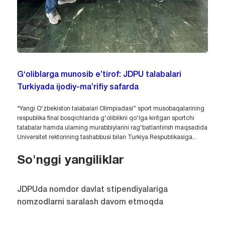
G‘oliblarga munosib e’tirof: JDPU talabalari
Turkiyada ijodiy-ma’rifiy safarda
“Yangi O‘zbekiston talabalari Olimpiadasi” sport musobaqalarining
respublika final bosqichlarida g‘oliblikni qo‘lga kiritgan sportchi
talabalar hamda ularning murabbiylarini rag‘batlantirish maqsadida
Universitet rektorining tashabbusi bilan Turkiya Respublikasiga...
So'nggi yangiliklar
JDPUda nomdor davlat stipendiyalariga
nomzodlarni saralash davom etmoqda