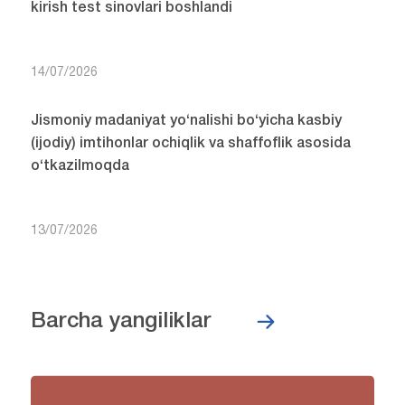
kirish test sinovlari boshlandi
14/07/2026
Jismoniy madaniyat yo‘nalishi bo‘yicha kasbiy
(ijodiy) imtihonlar ochiqlik va shaffoflik asosida
o‘tkazilmoqda
13/07/2026
Barcha yangiliklar