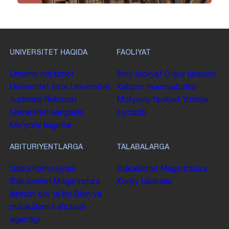
UNIVERSITET HAQIDA
FAOLIYAT
Umumiy maʼlumot
Ilmiy faoliyat
Oʻquv jarayoni
Universitet tarixi
Universitet
Xalqaro munosabatlar
tuzilmasi
Rektorat
Moliyaviy faoliyat
Yoshlar
Universitet kengashi
siyosati
Me'yoriy hujjatlar
ABITURIYENTLARGA
TALABALARGA
Qabul komissiyasi
Bakalavriat
Magistratura
Bakalavriat
Magistratura
Xorijiy talabalar
Ikkinchi oliy taʼlim
Bilim va
malakalarni baholash
agentligi