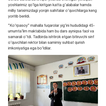
yoshlarimiz qo‘lga kiritgan katta g‘alabalar hamda
milliy tariximizdagi yorqin sahifalar o‘quvchilarga keng
yoritib berildi.
“Ko‘rpasoy” mahalla fuqarolar yig‘ini hududidagi 45-
umumta’lim maktabida ham bu dars ayniqsa faol va
samarali o‘tdi. Tadbirda ishtirok etgan bitiruvchi sinf
o‘quvchilari rektor bilan samimiy suhbat qurish
imkoniyatiga ega bo‘ldilar.