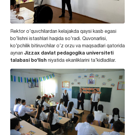
Rektor o‘quvchilardan kelajakda qaysi kasb egasi
bo‘lishni istashlari haqida so‘radi. Quvonarlisi,
ko‘pchilik bitiruvchilar o‘z orzu va maqsadlari qatorida
aynan
Jizzax davlat pedagogika universiteti
talabasi bo‘lish
niyatida ekanliklarini ta’kidladilar.