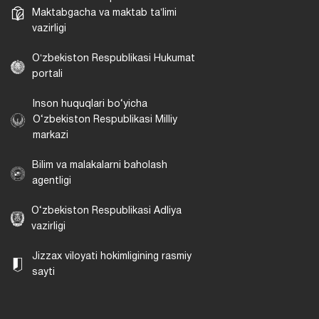
Maktabgacha va maktab taʼlimi
vazirligi
Oʻzbekiston Respublikasi Hukumat
portali
Inson huquqlari bo‘yicha
O‘zbekiston Respublikasi Milliy
markazi
Bilim va malakalarni baholash
agentligi
O‘zbekiston Respublikasi Adliya
vazirligi
Jizzax viloyati hokimligining rasmiy
sayti