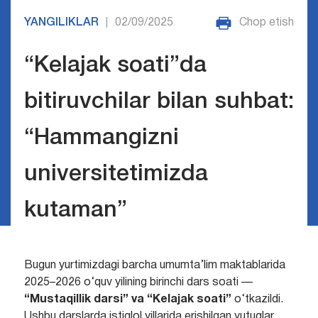
YANGILIKLAR
02/09/2025
Chop etish
|
“Kelajak soati”da
bitiruvchilar bilan suhbat:
“Hammangizni
universitetimizda
kutaman”
Bugun yurtimizdagi barcha umumta’lim maktablarida
2025–2026 o‘quv yilining birinchi dars soati —
“Mustaqillik darsi” va “Kelajak soati”
o‘tkazildi.
Ushbu darslarda istiqlol yillarida erishilgan yutuqlar,