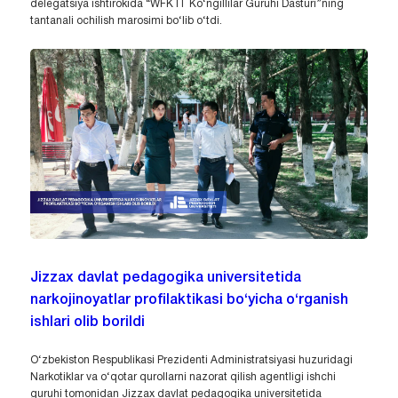
delegatsiya ishtirokida “WFK IT Ko‘ngillilar Guruhi Dasturi”ning
tantanali ochilish marosimi bo‘lib o‘tdi.
Jizzax davlat pedagogika universitetida
narkojinoyatlar profilaktikasi bo‘yicha o‘rganish
ishlari olib borildi
O‘zbekiston Respublikasi Prezidenti Administratsiyasi huzuridagi
Narkotiklar va o‘qotar qurollarni nazorat qilish agentligi ishchi
guruhi tomonidan Jizzax davlat pedagogika universitetida