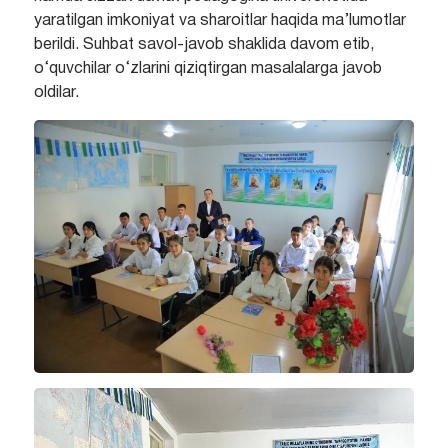
yaratilgan imkoniyat va sharoitlar haqida ma’lumotlar
berildi. Suhbat savol-javob shaklida davom etib,
o‘quvchilar o‘zlarini qiziqtirgan masalalarga javob
oldilar.