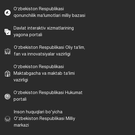
Oʻzbekiston Respublikasi
qonunchilik maʼlumotlari milliy bazasi
Davlat interaktiv xizmatlarining
yagona portali
Oʻzbekiston Respublikasi Oliy taʼlim,
fan va innovatsiyalar vazirligi
Oʻzbekiston Respublikasi
Maktabgacha va maktab taʼlimi
vazirligi
Oʻzbekiston Respublikasi Hukumat
portali
Inson huquqlari bo‘yicha
O‘zbekiston Respublikasi Milliy
markazi