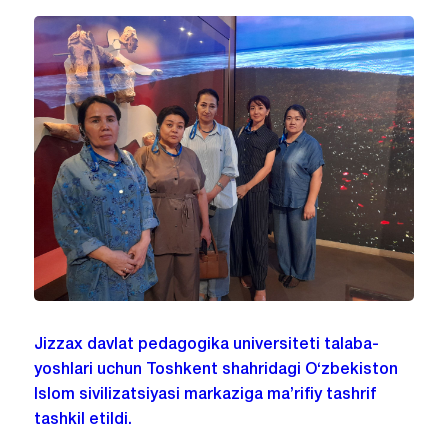
Jizzax davlat pedagogika universiteti talaba-
yoshlari uchun Toshkent shahridagi O‘zbekiston
Islom sivilizatsiyasi markaziga ma’rifiy tashrif
tashkil etildi.