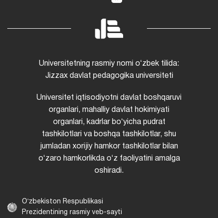
Universitetning rasmiy nomi oʻzbek tilida:
Jizzax davlat pedagogika universiteti
Universitet iqtisodiyotni davlat boshqaruvi
organlari, mahalliy davlat hokimiyati
organlari, kadrlar boʻyicha pudrat
tashkilotlari va boshqa tashkilotlar, shu
jumladan xorijiy hamkor tashkilotlar bilan
oʻzaro hamkorlikda oʻz faoliyatini amalga
oshiradi.
Oʻzbekiston Respublikasi
Prezidentining rasmiy veb-sayti