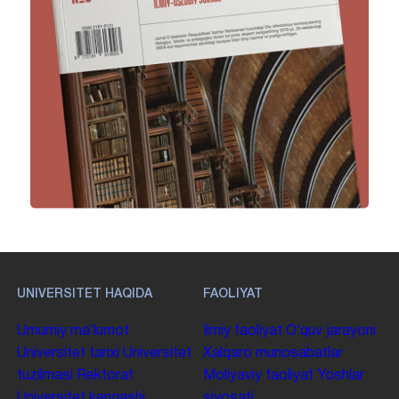
UNIVERSITET HAQIDA
FAOLIYAT
Umumiy maʼlumot
Ilmiy faoliyat
Oʻquv jarayoni
Universitet tarixi
Universitet
Xalqaro munosabatlar
tuzilmasi
Rektorat
Moliyaviy faoliyat
Yoshlar
Universitet kengashi
siyosati