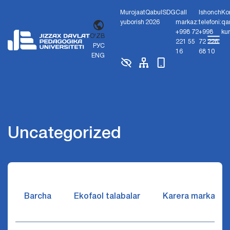
Murojaat
Qabul
SDG
Call
Ishonch
Ko
yuborish
2026
markaz:
telefoni:
qa
+998 72
+998
ku
O'ZB
221 55
72 226
РУС
16
68 10
ENG
Uncategorized
Barcha
Ekofaol talabalar
Karera markazi