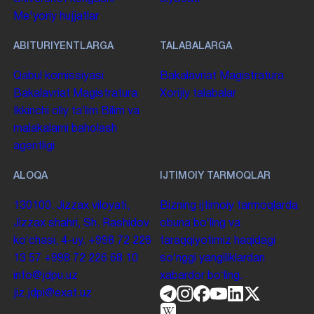
Me'yoriy hujjatlar
ABITURIYENTLARGA
TALABALARGA
Qabul komissiyasi
Bakalavriat
Magistratura
Bakalavriat
Magistratura
Xorijiy talabalar
Ikkinchi oliy taʼlim
Bilim va
malakalarni baholash
agentligi
ALOQA
IJTIMOIY TARMOQLAR
130100. Jizzax viloyati,
Bizning ijtimoiy tarmoqlarda
Jizzax shahri, Sh. Rashidov
obuna boʻling va
koʻchasi, 4-uy.
+998 72 226
taraqqiyotimiz haqidagi
13 57
+998 72 226 68 10
soʻnggi yangiliklardan
info@jdpu.uz
xabardor boʻling.
jiz.jdpi@exat.uz