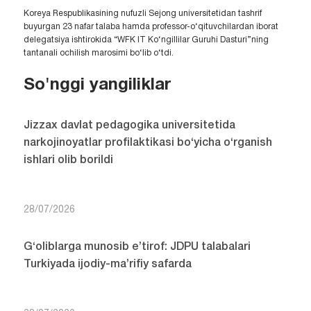
Koreya Respublikasining nufuzli Sejong universitetidan tashrif
buyurgan 23 nafar talaba hamda professor-o‘qituvchilardan iborat
delegatsiya ishtirokida “WFK IT Ko‘ngillilar Guruhi Dasturi”ning
tantanali ochilish marosimi bo‘lib o‘tdi.
So'nggi yangiliklar
Jizzax davlat pedagogika universitetida
narkojinoyatlar profilaktikasi bo‘yicha o‘rganish
ishlari olib borildi
28/07/2026
G‘oliblarga munosib e’tirof: JDPU talabalari
Turkiyada ijodiy-ma’rifiy safarda