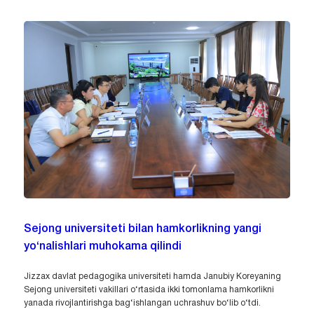
Sejong universiteti bilan hamkorlikning yangi
yo‘nalishlari muhokama qilindi
Jizzax davlat pedagogika universiteti hamda Janubiy Koreyaning
Sejong universiteti vakillari o‘rtasida ikki tomonlama hamkorlikni
yanada rivojlantirishga bag‘ishlangan uchrashuv bo‘lib o‘tdi.