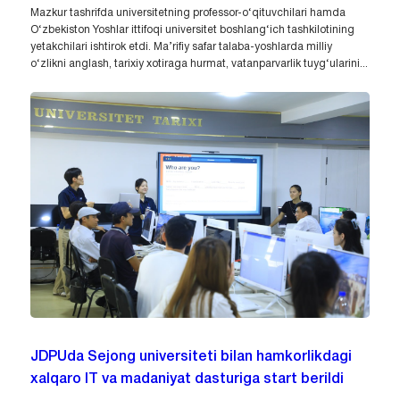
Mazkur tashrifda universitetning professor-o‘qituvchilari hamda
O‘zbekiston Yoshlar ittifoqi universitet boshlang‘ich tashkilotining
yetakchilari ishtirok etdi. Ma’rifiy safar talaba-yoshlarda milliy
o‘zlikni anglash, tarixiy xotiraga hurmat, vatanparvarlik tuyg‘ularini...
JDPUda Sejong universiteti bilan hamkorlikdagi
xalqaro IT va madaniyat dasturiga start berildi