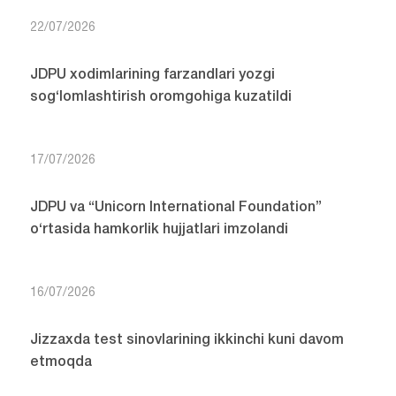
22/07/2026
JDPU xodimlarining farzandlari yozgi
sog‘lomlashtirish oromgohiga kuzatildi
17/07/2026
JDPU va “Unicorn International Foundation”
o‘rtasida hamkorlik hujjatlari imzolandi
16/07/2026
Jizzaxda test sinovlarining ikkinchi kuni davom
etmoqda