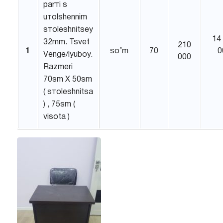
pаrтi s
uтоlshеnnim
sтоlеshnitsеy
14
32mm. Tsvеt
210
1
so’m
70
0
Vеngе/lyubоy.
000
Rаzmеri
70sm X 50sm
( sтоlеshnitsа
) , 75sm (
visоtа )