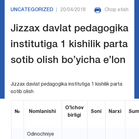
UNCATEGORIZED
20/04/2018
Chop etish
|
Jizzax davlat pedagogika
institutiga 1 kishilik parta
sotib olish bo’yicha e’lon
Jizzax davlat pedagogika institutiga 1 kishilik parta
sotib olish
O’lchov
№
Nomlanishi
Soni
Narxi
Sum
birligi
Оdinоchniyе